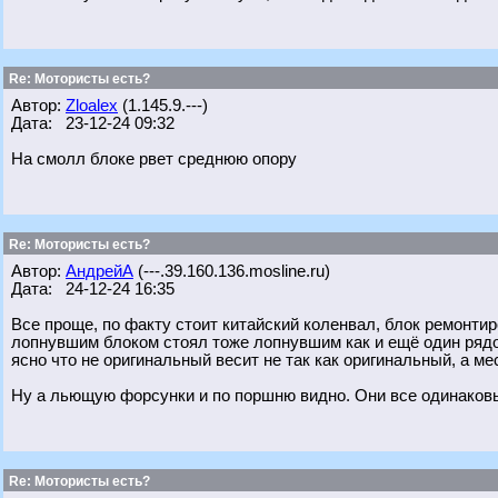
Re: Мотористы есть?
Автор:
Zloalex
(1.145.9.---)
Дата: 23-12-24 09:32
На смолл блоке рвет среднюю опору
Re: Мотористы есть?
Автор:
АндрейА
(---.39.160.136.mosline.ru)
Дата: 24-12-24 16:35
Все проще, по факту стоит китайский коленвал, блок ремонти
лопнувшим блоком стоял тоже лопнувшим как и ещё один рядом
ясно что не оригинальный весит не так как оригинальный, а ме
Ну а льющую форсунки и по поршню видно. Они все одинаковы
Re: Мотористы есть?