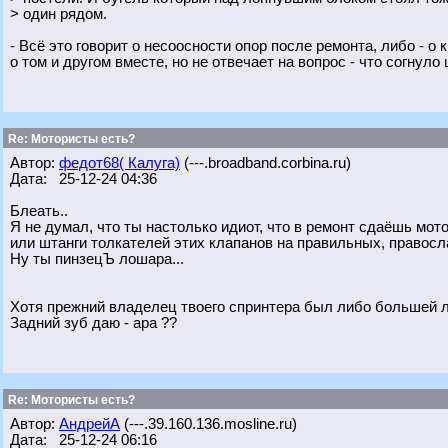
> один рядом.
- Всё это говорит о несоосности опор после ремонта, либо - о
о том и другом вместе, но не отвечает на вопрос - что согнуло 
Re: Мотористы есть?
Автор:
федот68( Калуга)
(---.broadband.corbina.ru)
Дата: 25-12-24 04:36
Блеать..
Я не думал, что ты настолько идиот, что в ремонт сдаёшь мот
или штанги толкателей этих клапанов на правильных, правосла
Ну ты пинзецЪ лошара...
Хотя прежний владелец твоего спринтера был либо большей л
Задний зуб даю - ара ??
Re: Мотористы есть?
Автор:
АндрейА
(---.39.160.136.mosline.ru)
Дата: 25-12-24 06:16