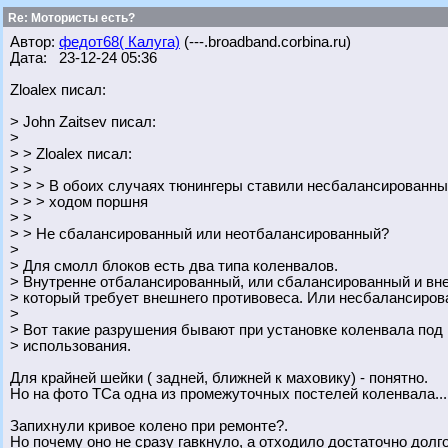
Re: Мотористы есть?
Автор:
федот68( Калуга)
(---.broadband.corbina.ru)
Дата: 23-12-24 05:36
Zloalex писал:
> John Zaitsev писал:
>
> > Zloalex писал:
> >
> > > В обоих случаях тюнингеры ставили несбалансированн
> > > ходом поршня
> >
> > Не сбалансированный или неотбалансированный?
>
> Для смолл блоков есть два типа коленвалов.
> Внутренне отбалансированный, или сбалансированный и вн
> который требует внешнего противовеса. Или несбалансиров
>
> Вот такие разрушения бывают при установке коленвала под
> использования.
Для крайней шейки ( задней, ближней к маховику) - понятно.
Но на фото ТСа одна из промежуточных постелей коленвала...
Запихнули кривое колено при ремонте?.
Но почему оно не сразу гавкнуло, а отходило достаточно долг