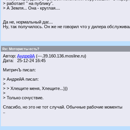
> работает " на публику".
> А Земля... Она - круглая....
Да не, нормальный даг....
Ну, так получилось. Он же не говорил что у дилера обслужива
Re: Мотористы есть?
Автор:
АндрейА
(---.39.160.136.mosline.ru)
Дата: 25-12-24 16:45
МитричЪ писал:
> АндрейА писал:
>
> > Хлещите меня, Хлещите...)))
>
> Только сочуствие.
Спасибо, но это не тот случай. Обычные рабочие моменты
..