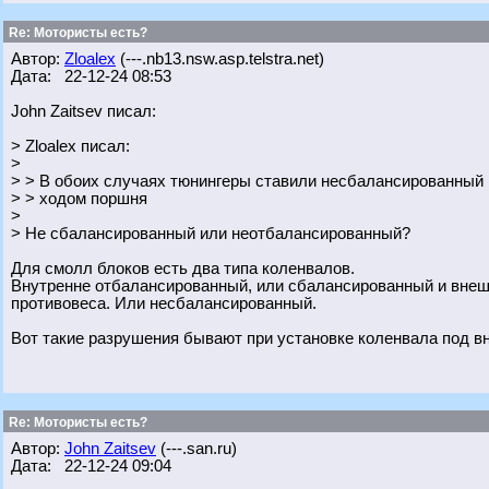
Re: Мотористы есть?
Автор:
Zloalex
(---.nb13.nsw.asp.telstra.net)
Дата: 22-12-24 08:53
John Zaitsev писал:
> Zloalex писал:
>
> > В обоих случаях тюнингеры ставили несбалансированный
> > ходом поршня
>
> Не сбалансированный или неотбалансированный?
Для смолл блоков есть два типа коленвалов.
Внутренне отбалансированный, или сбалансированный и внеш
противовеса. Или несбалансированный.
Вот такие разрушения бывают при установке коленвала под в
Re: Мотористы есть?
Автор:
John Zaitsev
(---.san.ru)
Дата: 22-12-24 09:04