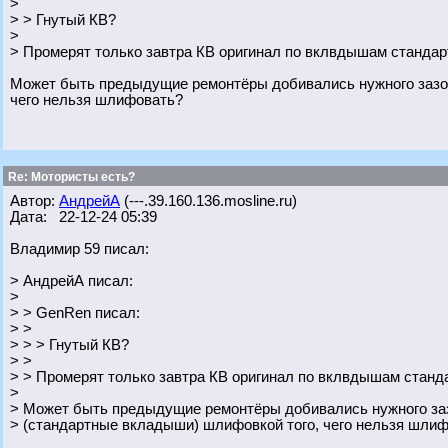
>
> > Гнутый КВ?
>
> Промерят только завтра КВ оригинал по вклвдышам стандар
Может быть предыдущие ремонтёры добивались нужного зазор
чего нельзя шлифовать?
Re: Мотористы есть?
Автор:
АндрейА
(---.39.160.136.mosline.ru)
Дата: 22-12-24 05:39
Владимир 59 писал:
> АндрейА писал:
>
> > GenRen писал:
> >
> > > Гнутый КВ?
> >
> > Промерят только завтра КВ оригинал по вклвдышам станда
>
> Может быть предыдущие ремонтёры добивались нужного за
> (стандартные вкладыши) шлифовкой того, чего нельзя шли