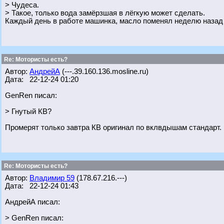
> Чудеса.
> Такое, только вода замёрзшая в лёгкую может сделать.
Каждый день в работе машинка, масло поменял неделю назад
Re: Мотористы есть?
Автор:
АндрейА
(---.39.160.136.mosline.ru)
Дата: 22-12-24 01:20
GenRen писал:
> Гнутый КВ?
Промерят только завтра КВ оригинал по вклвдышам стандарт.
Re: Мотористы есть?
Автор:
Владимир 59
(178.67.216.---)
Дата: 22-12-24 01:43
АндрейА писал:
> GenRen писал: