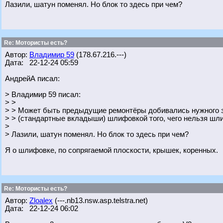
Лазили, шатун поменял. Но блок то здесь при чем?
Re: Мотористы есть?
Автор:
Владимир 59
(178.67.216.---)
Дата: 22-12-24 05:59
АндрейА писал:
> Владимир 59 писал:
> >
> > Может быть предыдущие ремонтёры добивались нужного з
> > (стандартные вкладыши) шлифовкой того, чего нельзя шл
>
> Лазили, шатун поменял. Но блок то здесь при чем?
Я о шлифовке, по сопрягаемой плоскости, крышек, коренных.
Re: Мотористы есть?
Автор:
Zloalex
(---.nb13.nsw.asp.telstra.net)
Дата: 22-12-24 06:02