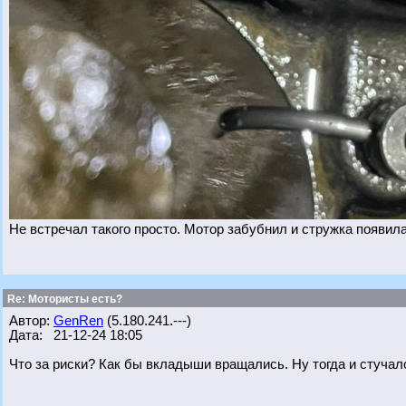
Не встречал такого просто. Мотор забубнил и стружка появила
Re: Мотористы есть?
Автор:
GenRen
(5.180.241.---)
Дата: 21-12-24 18:05
Что за риски? Как бы вкладыши вращались. Ну тогда и стучало