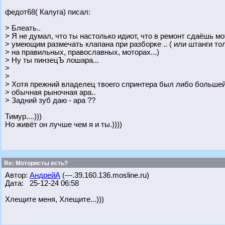
федот68( Калуга) писал:
> Блеать..
> Я не думал, что ты настолько идиот, что в ремонт сдаёшь м
> умеющим размечать клапана при разборке .. ( или штанги то
> на правильных, православных, моторах...)
> Ну ты пинзецЪ лошара...
>
>
> Хотя прежний владелец твоего спринтера был либо большей
> обычная рыночная ара..
> Задний зуб даю - ара ??
Тимур....)))
Но живёт он лучше чем я и ты.))))
Re: Мотористы есть?
Автор:
АндрейА
(---.39.160.136.mosline.ru)
Дата: 25-12-24 06:58
Хлещите меня, Хлещите...)))