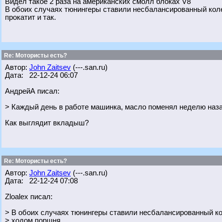
Видел такое 2 раза на американских смолл блоках V8
В обоих случаях тюнингеры ставили несбалансированный кол
прокатит и так.
Re: Мотористы есть?
Автор:
John Zaitsev
(---.san.ru)
Дата: 22-12-24 06:07
АндрейА писал:
> Каждый день в работе машинка, масло поменял неделю наз
Как выглядит вкладыш?
Re: Мотористы есть?
Автор:
John Zaitsev
(---.san.ru)
Дата: 22-12-24 07:08
Zloalex писал:
> В обоих случаях тюнингеры ставили несбалансированный к
> ходом поршня