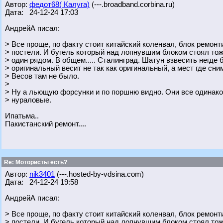
Автор:
федот68( Калуга)
(---.broadband.corbina.ru)
Дата: 24-12-24 17:03
АндрейА писал:
> Все проще, по факту стоит китайский коленвал, блок ремон
> постели. И бугель который над лопнувшим блоком стоял то
> один рядом. В общем..... Сталинград. Шатун взвесить негде 
> оригинальный весит не так как оригинальный, а мест где сним
> Весов там не было.
>
> Ну а льющую форсунки и по поршню видно. Они все одинаков
> нураловые.
Ипатьма..
Пакистанский ремонт....
Re: Мотористы есть?
Автор:
nik3401
(---.hosted-by-vdsina.com)
Дата: 24-12-24 19:58
АндрейА писал:
> Все проще, по факту стоит китайский коленвал, блок ремон
> постели. И бугель который над лопнувшим блоком стоял то