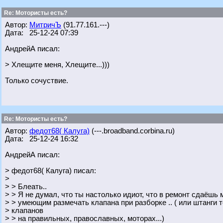
Re: Мотористы есть?
Автор:
МитричЪ
(91.77.161.---)
Дата: 25-12-24 07:39
АндрейА писал:
> Хлещите меня, Хлещите...)))
Только сочуствие.
Re: Мотористы есть?
Автор:
федот68( Калуга)
(---.broadband.corbina.ru)
Дата: 25-12-24 16:32
АндрейА писал:
> федот68( Калуга) писал:
>
> > Блеать..
> > Я не думал, что ты настолько идиот, что в ремонт сдаёшь 
> > умеющим размечать клапана при разборке .. ( или штанги 
> клапанов
> > на правильных, православных, моторах...)