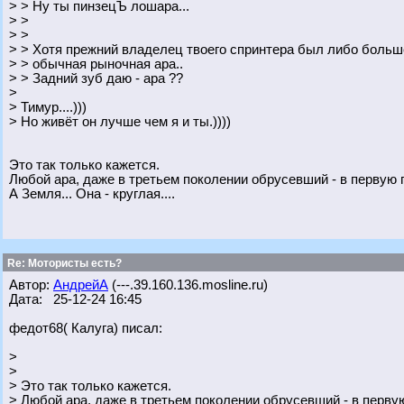
> > Ну ты пинзецЪ лошара...
> >
> >
> > Хотя прежний владелец твоего спринтера был либо больш
> > обычная рыночная ара..
> > Задний зуб даю - ара ??
>
> Тимур....)))
> Но живёт он лучше чем я и ты.))))
Это так только кажется.
Любой ара, даже в третьем поколении обрусевший - в первую г
А Земля... Она - круглая....
Re: Мотористы есть?
Автор:
АндрейА
(---.39.160.136.mosline.ru)
Дата: 25-12-24 16:45
федот68( Калуга) писал:
>
>
> Это так только кажется.
> Любой ара, даже в третьем поколении обрусевший - в первую