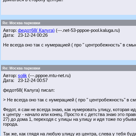
Re: Москва парковки
Автор:
федот68( Калуга)
(---.net-53-pppoe-pool.kaluga.ru)
Дата: 23-12-24 00:26
Не всегда оно так с нумерацией ( про " центробежность" в смыс
Re: Москва парковки
Автор:
solik
(---.pppoe.mtu-net.ru)
Дата: 23-12-24 00:57
федот68( Калуга) писал:
> Не всегда оно так с нумерацией ( про " центробежность" в см
Федот, я сам не всегда знаю, как нумеровать улицу, которая ид
к центру - начало или конец. Просто я с детства знаю это пра
27) до дома 1, переходя с улицы на улицу и идя тоже по убыв
города.
Так же, как глядя на любую улицу из центра, слева у тебя бу