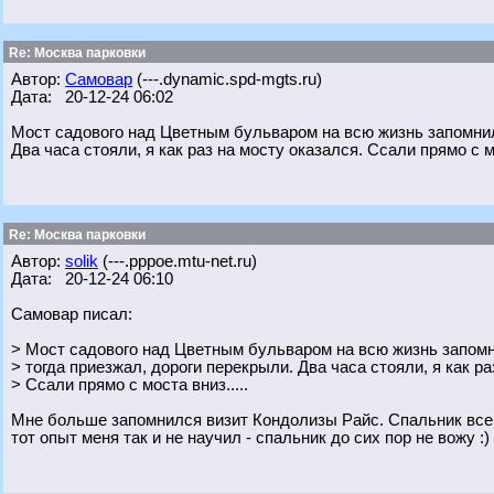
Re: Москва парковки
Автор:
Самовар
(---.dynamic.spd-mgts.ru)
Дата: 20-12-24 06:02
Мост садового над Цветным бульваром на всю жизнь запомнил
Два часа стояли, я как раз на мосту оказался. Ссали прямо с мо
Re: Москва парковки
Автор:
solik
(---.pppoe.mtu-net.ru)
Дата: 20-12-24 06:10
Самовар писал:
> Мост садового над Цветным бульваром на всю жизнь запомн
> тогда приезжал, дороги перекрыли. Два часа стояли, я как ра
> Ссали прямо с моста вниз.....
Мне больше запомнился визит Кондолизы Райс. Спальник всег
тот опыт меня так и не научил - спальник до сих пор не вожу :)