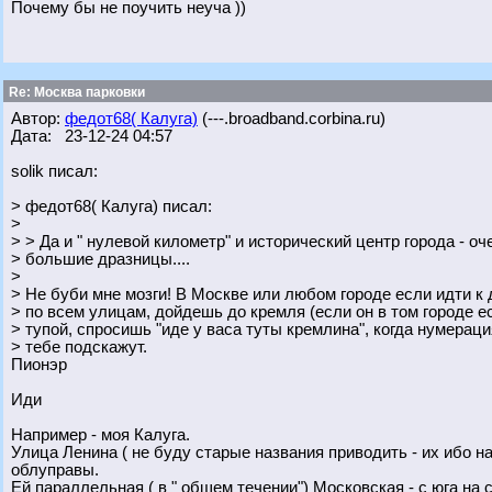
Почему бы не поучить неуча ))
Re: Москва парковки
Автор:
федот68( Калуга)
(---.broadband.corbina.ru)
Дата: 23-12-24 04:57
solik писал:
> федот68( Калуга) писал:
>
> > Да и " нулевой километр" и исторический центр города - оч
> большие дразницы....
>
> Не буби мне мозги! В Москве или любом городе если идти 
> по всем улицам, дойдешь до кремля (если он в том городе е
> тупой, спросишь "иде у васа туты кремлина", когда нумераци
> тебе подскажут.
Пионэр
Иди
Например - моя Калуга.
Улица Ленина ( не буду старые названия приводить - их ибо на 
облуправы.
Ей параллельная ( в " общем течении") Московская - с юга на