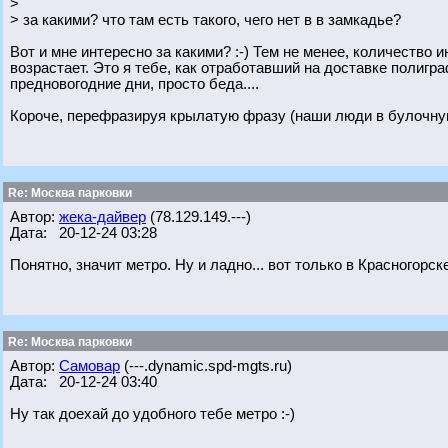
>
> за какими? что там есть такого, чего нет в в замкадье?
Вот и мне интересно за какими? :-) Тем не менее, количество
возрастает. Это я тебе, как отработавший на доставке полигра
предновогодние дни, просто беда....
Короче, перефразируя крылатую фразу (наши люди в булочную на
Re: Москва парковки
Автор:
жека-дайвер
(78.129.149.---)
Дата: 20-12-24 03:28
Понятно, значит метро. Ну и ладно... вот только в Красногорск
Re: Москва парковки
Автор:
Самовар
(---.dynamic.spd-mgts.ru)
Дата: 20-12-24 03:40
Ну так доехай до удобного тебе метро :-)