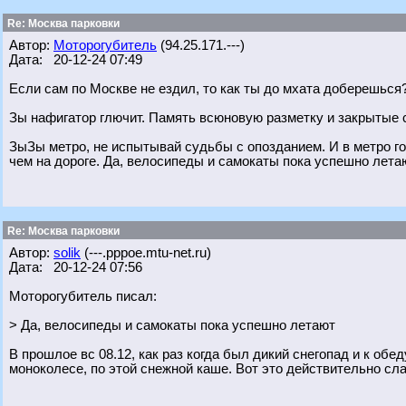
Re: Москва парковки
Автор:
Моторогубитель
(94.25.171.---)
Дата: 20-12-24 07:49
Если сам по Москве не ездил, то как ты до мхата доберешься
Зы нафигатор глючит. Память всюновую разметку и закрытые
ЗыЗы метро, не испытывай судьбы с опозданием. И в метро 
чем на дороге. Да, велосипеды и самокаты пока успешно лета
Re: Москва парковки
Автор:
solik
(---.pppoe.mtu-net.ru)
Дата: 20-12-24 07:56
Моторогубитель писал:
> Да, велосипеды и самокаты пока успешно летают
В прошлое вс 08.12, как раз когда был дикий снегопад и к обе
моноколесе, по этой снежной каше. Вот это действительно сла