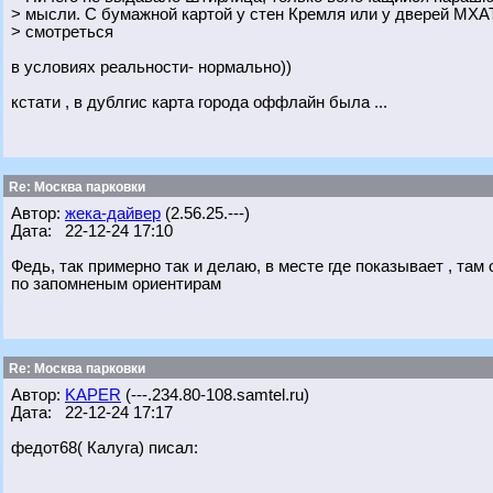
> мысли. С бумажной картой у стен Кремля или у дверей МХА
> смотреться
в условиях реальности- нормально))
кстати , в дублгис карта города оффлайн была ...
Re: Москва парковки
Автор:
жека-дайвер
(2.56.25.---)
Дата: 22-12-24 17:10
Федь, так примерно так и делаю, в месте где показывает , т
по запомненым ориентирам
Re: Москва парковки
Автор:
KAPER
(---.234.80-108.samtel.ru)
Дата: 22-12-24 17:17
федот68( Калуга) писал: