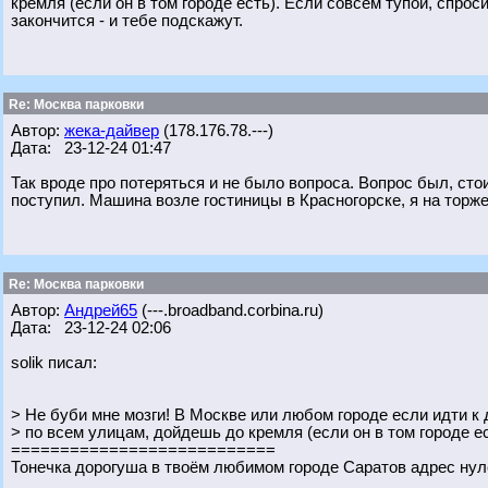
кремля (если он в том городе есть). Если совсем тупой, спрос
закончится - и тебе подскажут.
Re: Москва парковки
Автор:
жека-дайвер
(178.176.78.---)
Дата: 23-12-24 01:47
Так вроде про потеряться и не было вопроса. Вопрос был, стоит л
поступил. Машина возле гостиницы в Красногорске, я на торже
Re: Москва парковки
Автор:
Андрей65
(---.broadband.corbina.ru)
Дата: 23-12-24 02:06
solik писал:
> Не буби мне мозги! В Москве или любом городе если идти 
> по всем улицам, дойдешь до кремля (если он в том городе ес
===========================
Тонечка дорогуша в твоём любимом городе Саратов адрес нул