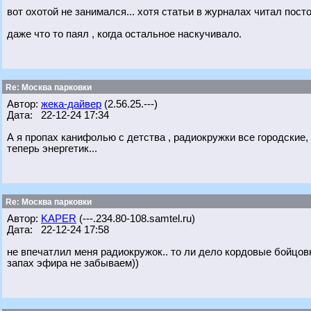
вот охотой не занимался... хотя статьи в журналах читал пост
даже что то паял , когда остальное наскучивало.
Re: Москва парковки
Автор:
жека-дайвер
(2.56.25.---)
Дата: 22-12-24 17:34
А я пропах канифолью с детства , радиокружки все городские, 
теперь энергетик...
Re: Москва парковки
Автор:
KAPER
(---.234.80-108.samtel.ru)
Дата: 22-12-24 17:58
не впечатлил меня радиокружок.. то ли дело кордовые бойцовк
запах эфира не забываем))