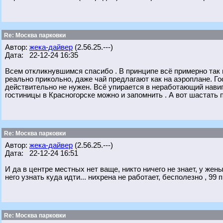
Re: Москва парковки
Автор:
жека-дайвер
(2.56.25.---)
Дата: 22-12-24 16:35
Всем откликнувшимся спасибо . В принципе всё примерно так и
реально прикольно, даже чай предлагают как на аэроплане. Го
действительно не нужен. Всё упирается в неработающий навиг
гостиницы в Красногорске можно и запомнить . А вот шастать 
Re: Москва парковки
Автор:
жека-дайвер
(2.56.25.---)
Дата: 22-12-24 16:51
И да в центре местных нет ваще, никто ничего не знает, у же
него узнать куда идти... нихрена не работает, бесполезно , 99
Re: Москва парковки