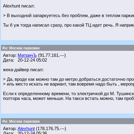
Alexhunt писал:
> В выходной запаркуетесь без проблем, даже в теплом парки
Ты б уж тогда написал сразу, про какой ТЦ идет речь. Я наприм
Re: Москва парковки
Автор:
МитричЪ
(91.77.161.---)
Дата: 20-12-24 05:02
жека-дайвер писал:
> Да, вроде как можно там до метро добраться достаточно про
> иль место искать не вариант, там вовремя надо быть , мероп
Если к определенному времени, то электричкой до М. Тушинск
полтора часа, может меньше. На такси встать можно, там про
Re: Москва парковки
Автор:
Alexhunt
(178.176.75.---)
Дата: 20-12-24 05:36