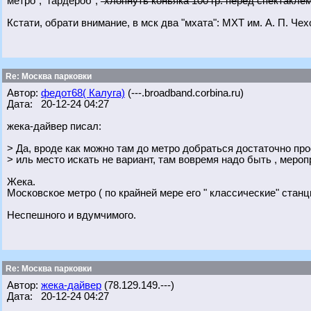
метро", "гардероб",
"хлопнуть коньяка 100 гр. перед спектаклем
Кстати, обрати внимание, в мск два "мхата": МХТ им. А. П. Че
Re: Москва парковки
Автор:
федот68( Калуга)
(---.broadband.corbina.ru)
Дата: 20-12-24 04:27
жека-дайвер писал:
> Да, вроде как можно там до метро добраться достаточно про
> иль место искать не вариант, там вовремя надо быть , мероп
Жека.
Московское метро ( по крайней мере его " классические" станц
Неспешного и вдумчимого.
Re: Москва парковки
Автор:
жека-дайвер
(78.129.149.---)
Дата: 20-12-24 04:27