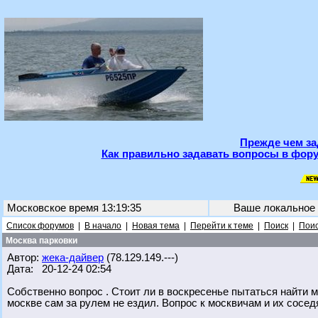
Прежде чем за
Как правильно задавать вопросы в фору
Московское время 13:19:35
Ваше локальное
Список форумов
|
В начало
|
Новая тема
|
Перейти к теме
|
Поиск
|
Поис
Москва парковки
Автор:
жека-дайвер
(78.129.149.---)
Дата: 20-12-24 02:54
Собственно вопрос . Стоит ли в воскресенье пытаться найти мес
москве сам за рулем не ездил. Вопрос к москвичам и их сосе