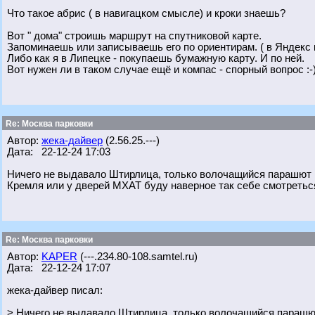
Что такое абрис ( в навигацком смысле) и кроки знаешь?
Вот " дома" строишь маршрут на спутниковой карте.
Запоминаешь или записываешь его по ориентирам. ( в Яндекс 
Либо как я в Липецке - покупаешь бумажную карту. И по ней.
Вот нужен ли в таком случае ещё и компас - спорный вопрос :-)
Re: Москва парковки
Автор:
жека-дайвер
(2.56.25.---)
Дата: 22-12-24 17:03
Ничего не выдавало Штирлица, только волочащийся парашют 
Кремля или у дверей МХАТ буду наверное так себе смотретьс
Re: Москва парковки
Автор:
KAPER
(---.234.80-108.samtel.ru)
Дата: 22-12-24 17:07
жека-дайвер писал:
> Ничего не выдавало Штирлица, только волочащийся парашю