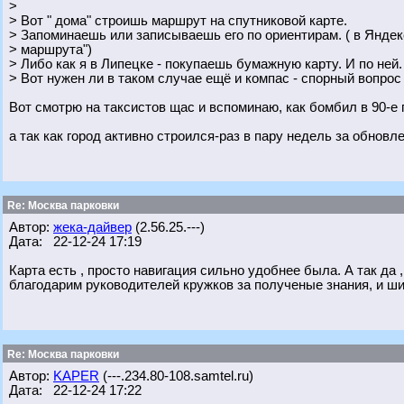
>
> Вот " дома" строишь маршрут на спутниковой карте.
> Запоминаешь или записываешь его по ориентирам. ( в Яндекс
> маршрута")
> Либо как я в Липецке - покупаешь бумажную карту. И по ней.
> Вот нужен ли в таком случае ещё и компас - спорный вопрос :
Вот смотрю на таксистов щас и вспоминаю, как бомбил в 90-е 
а так как город активно строился-раз в пару недель за обновл
Re: Москва парковки
Автор:
жека-дайвер
(2.56.25.---)
Дата: 22-12-24 17:19
Карта есть , просто навигация сильно удобнее была. А так да ,
благодарим руководителей кружков за полученые знания, и шир
Re: Москва парковки
Автор:
KAPER
(---.234.80-108.samtel.ru)
Дата: 22-12-24 17:22