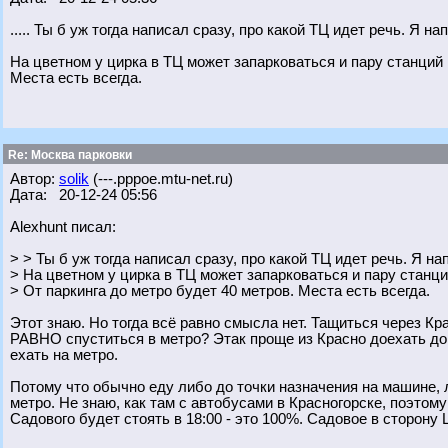
..... Ты б уж тогда написал сразу, про какой ТЦ идет речь. Я н
На цветном у цирка в ТЦ может запарковаться и пару станций 
Места есть всегда.
Re: Москва парковки
Автор:
solik
(---.pppoe.mtu-net.ru)
Дата: 20-12-24 05:56
Alexhunt писал:
> > Ты б уж тогда написал сразу, про какой ТЦ идет речь. Я на
> На цветном у цирка в ТЦ может запарковаться и пару станци
> От паркинга до метро будет 40 метров. Места есть всегда.
Этот знаю. Но тогда всё равно смысла нет. Тащиться через Кр
РАВНО спуститься в метро? Этак проще из Красно доехать до 
ехать на метро.
Потому что обычно еду либо до точки назначения на машине,
метро. Не знаю, как там с автобусами в Красногорске, поэтому
Садового будет стоять в 18:00 - это 100%. Садовое в сторону 