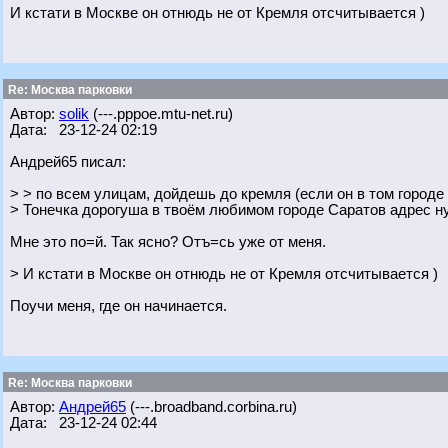
И кстати в Москве он отнюдь не от Кремля отсчитывается )
Re: Москва парковки
Автор:
solik
(---.pppoe.mtu-net.ru)
Дата: 23-12-24 02:19
Андрей65 писал:
> > по всем улицам, дойдешь до кремля (если он в том городе 
> Тонечка дорогуша в твоём любимом городе Саратов адрес ну
Мне это по=й. Так ясно? Отъ=сь уже от меня.
> И кстати в Москве он отнюдь не от Кремля отсчитывается )
Поучи меня, где он начинается.
Re: Москва парковки
Автор:
Андрей65
(---.broadband.corbina.ru)
Дата: 23-12-24 02:44