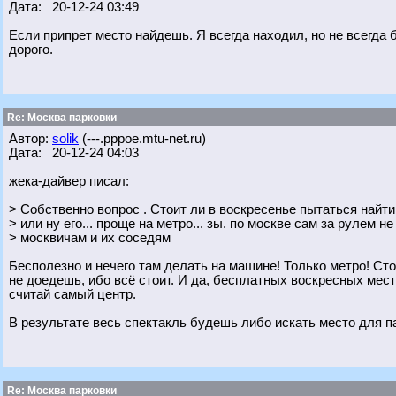
Дата: 20-12-24 03:49
Если припрет место найдешь. Я всегда находил, но не всегда б
дорого.
Re: Москва парковки
Автор:
solik
(---.pppoe.mtu-net.ru)
Дата: 20-12-24 04:03
жека-дайвер писал:
> Собственно вопрос . Стоит ли в воскресенье пытаться найти
> или ну его... проще на метро... зы. по москве сам за рулем не
> москвичам и их соседям
Бесполезно и нечего там делать на машине! Только метро! Ст
не доедешь, ибо всё стоит. И да, бесплатных воскресных мест 
считай самый центр.
В результате весь спектакль будешь либо искать место для па
Re: Москва парковки