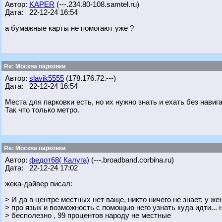
Автор:
KAPER
(---.234.80-108.samtel.ru)
Дата: 22-12-24 16:54
а бумажные карты не помогают уже ?
Re: Москва парковки
Автор:
slavik5555
(178.176.72.---)
Дата: 22-12-24 16:54
Места для парковки есть, но их нужно знать и ехать без навига
Так что только метро.
Re: Москва парковки
Автор:
федот68( Калуга)
(---.broadband.corbina.ru)
Дата: 22-12-24 17:02
жека-дайвер писал:
> И да в центре местных нет ваще, никто ничего не знает, у 
> про язык и возможность с помощью него узнать куда идти... 
> бесполезно , 99 процентов народу не местные