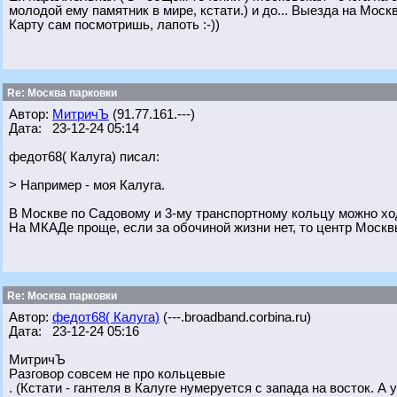
молодой ему памятник в мире, кстати.) и до... Выезда на Москв
Карту сам посмотришь, лапоть :-))
Re: Москва парковки
Автор:
МитричЪ
(91.77.161.---)
Дата: 23-12-24 05:14
федот68( Калуга) писал:
> Например - моя Калуга.
В Москве по Садовому и 3-му транспортному кольцу можно хо
На МКАДе проще, если за обочиной жизни нет, то центр Москв
Re: Москва парковки
Автор:
федот68( Калуга)
(---.broadband.corbina.ru)
Дата: 23-12-24 05:16
МитричЪ
Разговор совсем не про кольцевые
. (Кстати - гантеля в Калуге нумеруется с запада на восток. 