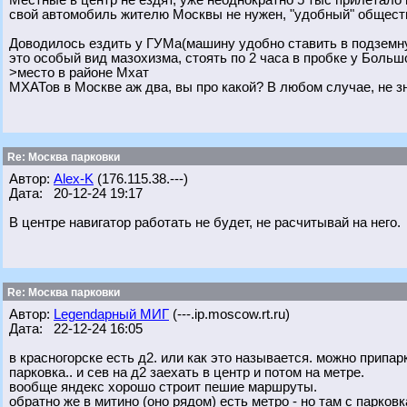
Местные в центр не ездят, уже неоднократно 5 тыс прилетало 
свой автомобиль жителю Москвы не нужен, "удобный" обществ
Доводилось ездить у ГУМа(машину удобно ставить в подземную
это особый вид мазохизма, стоять по 2 часа в пробке у Больш
>место в районе Мхат
МХАТов в Москве аж два, вы про какой? В любом случае, не зн
Re: Москва парковки
Автор:
Alex-K
(176.115.38.---)
Дата: 20-12-24 19:17
В центре навигатор работать не будет, не расчитывай на него.
Re: Москва парковки
Автор:
Legendарный МИГ
(---.ip.moscow.rt.ru)
Дата: 22-12-24 16:05
в красногорске есть д2. или как это называется. можно припа
парковка.. и сев на д2 заехать в центр и потом на метре.
вообще яндекс хорошо строит пешие маршруты.
обратно же в митино (оно рядом) есть метро - но там с парко