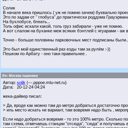
Солик
В начале века пришлось ( уж не помню зачем) буквально проеха
Это по задам от " глобуса" до практически роддома Грауэрман
На бухлобусе, блеать...
Толь офис искали какой, толь груз забирали - уже не помню.
А вот слалом на буханке меж всяких бэнтлей с ягуарами - аж в
Точно - больше половины парковочных мест подписаны были..
Это был мой единственный раз езды там за рулём :-))
Пешком по Арбату - оно таки правильнее .
Re: Москва парковки
Автор:
solik
(---.pppoe.mtu-net.ru)
Дата: 20-12-24 04:24
жека-дайвер писал:
> Да, вроде как можно там до метро добраться достаточно про
> иль место искать не вариант, там вовремя надо быть , мероп
Если надо добраться вовремя - то это 100% метро. Сколько по
там схема, отмечаешь станции "отсюда", "сюда" и получаешь в