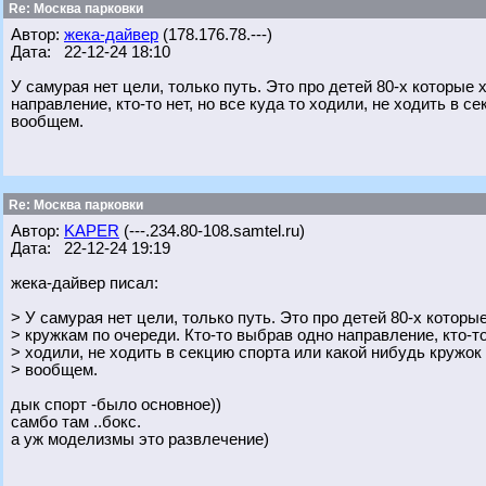
Re: Москва парковки
Автор:
жека-дайвер
(178.176.78.---)
Дата: 22-12-24 18:10
У самурая нет цели, только путь. Это про детей 80-х которые
направление, кто-то нет, но все куда то ходили, не ходить в с
вообщем.
Re: Москва парковки
Автор:
KAPER
(---.234.80-108.samtel.ru)
Дата: 22-12-24 19:19
жека-дайвер писал:
> У самурая нет цели, только путь. Это про детей 80-х которы
> кружкам по очереди. Кто-то выбрав одно направление, кто-то 
> ходили, не ходить в секцию спорта или какой нибудь кружок 
> вообщем.
дык спорт -было основное))
самбо там ..бокс.
а уж моделизмы это развлечение)