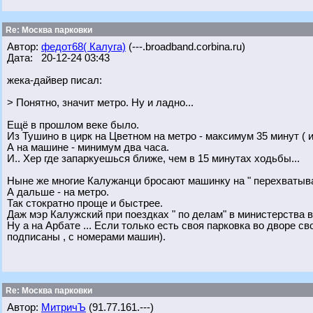
Re: Москва парковки
Автор:
федот68( Калуга)
(---.broadband.corbina.ru)
Дата: 20-12-24 03:43
жека-дайвер писал:
> Понятно, значит метро. Ну и ладно...
Ещё в прошлом веке было.
Из Тушино в цирк на Цветном на метро - максимум 35 минут ( 
А на машине - минимум два часа.
И.. Хер где запаркуешься ближе, чем в 15 минутах ходьбы...
Ныне же многие Калужанци бросают машинку на " перехватываю
А дальше - на метро.
Так стократно проще и быстрее.
Даж мэр Калужский при поездках " по делам" в министерства вс
Ну а на Арбате ... Если только есть своя парковка во дворе св
подписаны , с номерами машин).
Re: Москва парковки
Автор:
МитричЪ
(91.77.161.---)