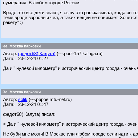
нумерация. В любом городе России.
Вроде это все дети знают, я сыну это рассказывал, когда он 
теме вроде взрослый чел, а таких вещей не понимает. Хочется
ракету" :)
Re: Москва парковки
Автор:
федот68( Калуга)
(---.pool-157.kaluga.ru)
Дата: 23-12-24 01:27
Да и " нулевой километр" и исторический центр города - очень
Re: Москва парковки
Автор:
solik
(---.pppoe.mtu-net.ru)
Дата: 23-12-24 01:47
федот68( Калуга) писал:
> Да и " нулевой километр" и исторический центр города - оче
Не буби мне мозги! В Москве или любом городе если идти к 