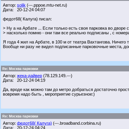
Автор:
solik
(---.pppoe.mtu-net.ru)
Дата: 20-12-24 04:07
федот68( Калуга) писал:
> Ну а на Арбате ... Если только есть своя парковка во дворе св
> насколько помню - они там все реально подписаны , с номер
Я года 4 жил на Арбате, в 100 м от театра Вахтангова. Ничего 
Вообще ни разу не видел подписанные парковочные места, до
Re: Москва парковки
Автор:
жека-дайвер
(78.129.149.---)
Дата: 20-12-24 04:19
Да, вроде как можно там до метро добраться достаточно просто
вовремя надо быть , мероприятие сурьезное:)
Re: Москва парковки
Автор:
федот68( Калуга)
(---.broadband.corbina.ru)
Дата: 20-12-24 04:24