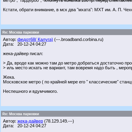
метро", "гардероб",
"хлопнуть коньяка 100 гр. перед спектаклем
Кстати, обрати внимание, в мск два "мхата": МХТ им. А. П. Че
Re: Москва парковки
Автор:
федот68( Калуга)
(---.broadband.corbina.ru)
Дата: 20-12-24 04:27
жека-дайвер писал:
> Да, вроде как можно там до метро добраться достаточно про
> иль место искать не вариант, там вовремя надо быть , мероп
Жека.
Московское метро ( по крайней мере его " классические" станц
Неспешного и вдумчимого.
Re: Москва парковки
Автор:
жека-дайвер
(78.129.149.---)
Дата: 20-12-24 04:27