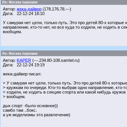
Re: Москва парковки
Автор:
жека-дайвер
(178.176.78.---)
Дата: 22-12-24 18:10
У самурая нет цели, только путь. Это про детей 80-х которые
направление, кто-то нет, но все куда то ходили, не ходить в с
вообщем.
Re: Москва парковки
Автор:
KAPER
(---.234.80-108.samtel.ru)
Дата: 22-12-24 19:19
жека-дайвер писал:
> У самурая нет цели, только путь. Это про детей 80-х которы
> кружкам по очереди. Кто-то выбрав одно направление, кто-то 
> ходили, не ходить в секцию спорта или какой нибудь кружок 
> вообщем.
дык спорт -было основное))
самбо там ..бокс.
а уж моделизмы это развлечение)