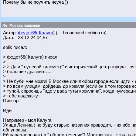
Почему бы не поучить неуча ))
Re: Москва парковки
Автор:
федот68( Калуга)
(---.broadband.corbina.ru)
Дата: 23-12-24 04:57
solik писал:
> федот68( Калуга) писал:
>
> > Да и " нулевой километр" и исторический центр города - оч
> большие дразницы....
>
> Не буби мне мозги! В Москве или любом городе если идти 
> по всем улицам, дойдешь до кремля (если он в том городе е
> тупой, спросишь "иде у васа туты кремлина", когда нумераци
> тебе подскажут.
Пионэр
Иди
Например - моя Калуга.
Улица Ленина ( не буду старые названия приводить - их ибо на 
облуправы.
Ей параллельная ( в " общем течении") Московская - с юга на