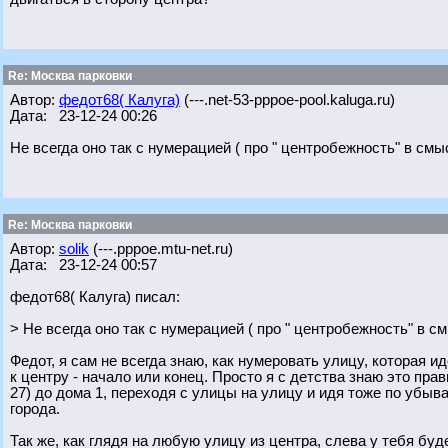
Re: Москва парковки
Автор:
федот68( Калуга)
(---.net-53-pppoe-pool.kaluga.ru)
Дата: 23-12-24 00:26
Не всегда оно так с нумерацией ( про " центробежность" в смыс
Re: Москва парковки
Автор:
solik
(---.pppoe.mtu-net.ru)
Дата: 23-12-24 00:57
федот68( Калуга) писал:
> Не всегда оно так с нумерацией ( про " центробежность" в см
Федот, я сам не всегда знаю, как нумеровать улицу, которая ид
к центру - начало или конец. Просто я с детства знаю это пра
27) до дома 1, переходя с улицы на улицу и идя тоже по убыв
города.
Так же, как глядя на любую улицу из центра, слева у тебя бу