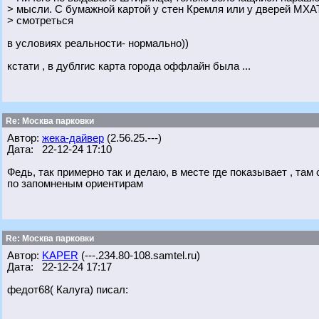
> мысли. С бумажной картой у стен Кремля или у дверей МХА
> смотреться
в условиях реальности- нормально))
кстати , в дублгис карта города оффлайн была ...
Re: Москва парковки
Автор:
жека-дайвер
(2.56.25.---)
Дата: 22-12-24 17:10
Федь, так примерно так и делаю, в месте где показывает , т
по запомненым ориентирам
Re: Москва парковки
Автор:
KAPER
(---.234.80-108.samtel.ru)
Дата: 22-12-24 17:17
федот68( Калуга) писал: