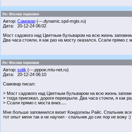
Re: Москва парковки
Автор:
Самовар
(---.dynamic.spd-mgts.ru)
Дата: 20-12-24 06:02
Мост садового над Цветным бульваром на всю жизнь запомнил
Два часа стояли, я как раз на мосту оказался. Ссали прямо с мо
Re: Москва парковки
Автор:
solik
(---.pppoe.mtu-net.ru)
Дата: 20-12-24 06:10
Самовар писал:
> Мост садового над Цветным бульваром на всю жизнь запомн
> тогда приезжал, дороги перекрыли. Два часа стояли, я как ра
> Ссали прямо с моста вниз.....
Мне больше запомнился визит Кондолизы Райс. Спальник всег
тот опыт меня так и не научил - спальник до сих пор не вожу :)