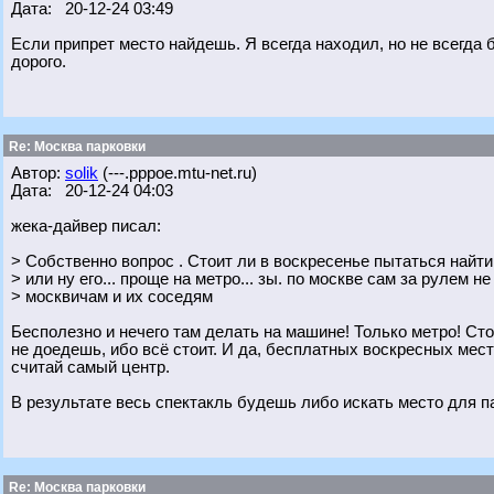
Дата: 20-12-24 03:49
Если припрет место найдешь. Я всегда находил, но не всегда б
дорого.
Re: Москва парковки
Автор:
solik
(---.pppoe.mtu-net.ru)
Дата: 20-12-24 04:03
жека-дайвер писал:
> Собственно вопрос . Стоит ли в воскресенье пытаться найти
> или ну его... проще на метро... зы. по москве сам за рулем не
> москвичам и их соседям
Бесполезно и нечего там делать на машине! Только метро! Ст
не доедешь, ибо всё стоит. И да, бесплатных воскресных мест 
считай самый центр.
В результате весь спектакль будешь либо искать место для па
Re: Москва парковки