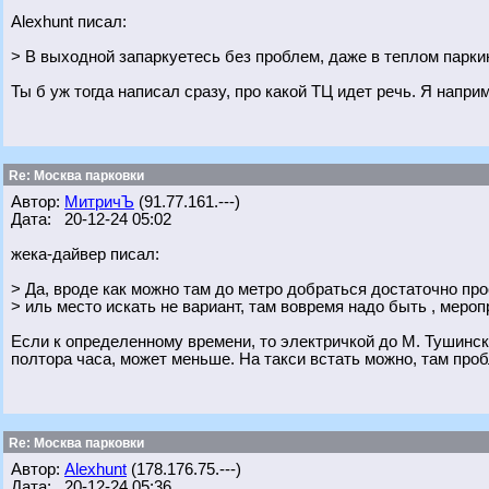
Alexhunt писал:
> В выходной запаркуетесь без проблем, даже в теплом парки
Ты б уж тогда написал сразу, про какой ТЦ идет речь. Я наприм
Re: Москва парковки
Автор:
МитричЪ
(91.77.161.---)
Дата: 20-12-24 05:02
жека-дайвер писал:
> Да, вроде как можно там до метро добраться достаточно про
> иль место искать не вариант, там вовремя надо быть , мероп
Если к определенному времени, то электричкой до М. Тушинск
полтора часа, может меньше. На такси встать можно, там про
Re: Москва парковки
Автор:
Alexhunt
(178.176.75.---)
Дата: 20-12-24 05:36