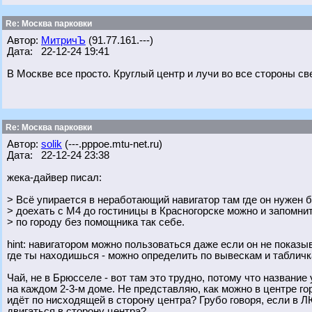
Re: Москва парковки
Автор:
МитричЪ
(91.77.161.---)
Дата: 22-12-24 19:41
В Москве все просто. Круглый центр и лучи во все стороны св
Re: Москва парковки
Автор:
solik
(---.pppoe.mtu-net.ru)
Дата: 22-12-24 23:38
жека-дайвер писал:
> Всё упирается в неработающий навигатор там где он нужен б
> доехать с М4 до гостиницы в Красногорске можно и запомнит
> по городу без помощника так себе.
hint: навигатором можно пользоваться даже если он не показыв
где ты находишься - можно определить по вывескам и табличк
Чай, не в Брюсселе - вот там это трудно, потому что название
на каждом 2-3-м доме. Не представляю, как можно в центре го
идёт по нисходящей в сторону центра? Грубо говоря, если в 
двигаться в сторону центра?