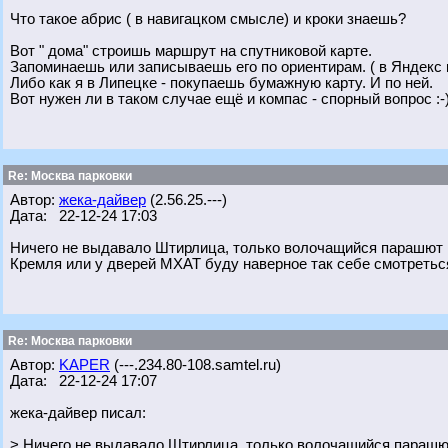
Что такое абрис ( в навигацком смысле) и кроки знаешь?
Вот " дома" строишь маршрут на спутниковой карте.
Запоминаешь или записываешь его по ориентирам. ( в Яндекс 
Либо как я в Липецке - покупаешь бумажную карту. И по ней.
Вот нужен ли в таком случае ещё и компас - спорный вопрос :-)
Re: Москва парковки
Автор:
жека-дайвер
(2.56.25.---)
Дата: 22-12-24 17:03
Ничего не выдавало Штирлица, только волочащийся парашют 
Кремля или у дверей МХАТ буду наверное так себе смотретьс
Re: Москва парковки
Автор:
KAPER
(---.234.80-108.samtel.ru)
Дата: 22-12-24 17:07
жека-дайвер писал:
> Ничего не выдавало Штирлица, только волочащийся парашю