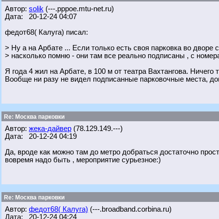
Автор:
solik
(---.pppoe.mtu-net.ru)
Дата: 20-12-24 04:07
федот68( Калуга) писал:
> Ну а на Арбате ... Если только есть своя парковка во дворе св
> насколько помню - они там все реально подписаны , с номер
Я года 4 жил на Арбате, в 100 м от театра Вахтангова. Ничего 
Вообще ни разу не видел подписанные парковочные места, до
Re: Москва парковки
Автор:
жека-дайвер
(78.129.149.---)
Дата: 20-12-24 04:19
Да, вроде как можно там до метро добраться достаточно просто
вовремя надо быть , мероприятие сурьезное:)
Re: Москва парковки
Автор:
федот68( Калуга)
(---.broadband.corbina.ru)
Дата: 20-12-24 04:24