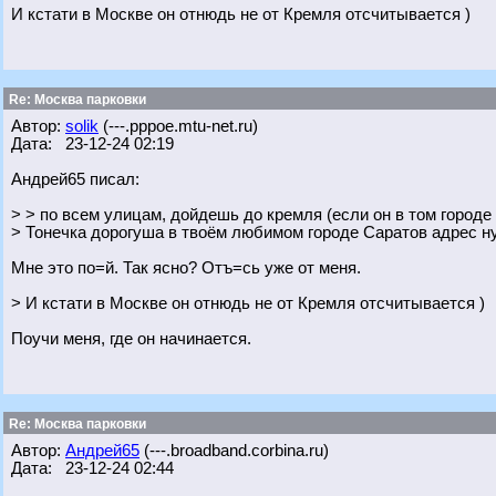
И кстати в Москве он отнюдь не от Кремля отсчитывается )
Re: Москва парковки
Автор:
solik
(---.pppoe.mtu-net.ru)
Дата: 23-12-24 02:19
Андрей65 писал:
> > по всем улицам, дойдешь до кремля (если он в том городе 
> Тонечка дорогуша в твоём любимом городе Саратов адрес ну
Мне это по=й. Так ясно? Отъ=сь уже от меня.
> И кстати в Москве он отнюдь не от Кремля отсчитывается )
Поучи меня, где он начинается.
Re: Москва парковки
Автор:
Андрей65
(---.broadband.corbina.ru)
Дата: 23-12-24 02:44