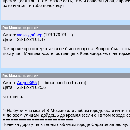
кремля (если он в том городе есть). Если совсем тупой, спрос
закончится - и тебе подскажут.
Re: Москва парковки
Автор:
жека-дайвер
(178.176.78.---)
Дата: 23-12-24 01:47
Так вроде про потеряться и не было вопроса. Вопрос был, стоит л
поступил. Машина возле гостиницы в Красногорске, я на торже
Re: Москва парковки
Автор:
Андрей65
(---.broadband.corbina.ru)
Дата: 23-12-24 02:06
solik писал:
> Не буби мне мозги! В Москве или любом городе если идти 
> по всем улицам, дойдешь до кремля (если он в том городе ес
===========================
Тонечка дорогуша в твоём любимом городе Саратов адрес нул