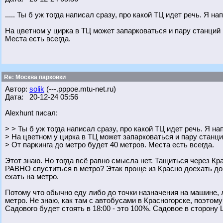
..... Ты б уж тогда написал сразу, про какой ТЦ идет речь. Я н
На цветном у цирка в ТЦ может запарковаться и пару станций 
Места есть всегда.
Re: Москва парковки
Автор:
solik
(---.pppoe.mtu-net.ru)
Дата: 20-12-24 05:56
Alexhunt писал:
> > Ты б уж тогда написал сразу, про какой ТЦ идет речь. Я на
> На цветном у цирка в ТЦ может запарковаться и пару станци
> От паркинга до метро будет 40 метров. Места есть всегда.
Этот знаю. Но тогда всё равно смысла нет. Тащиться через Кр
РАВНО спуститься в метро? Этак проще из Красно доехать до 
ехать на метро.
Потому что обычно еду либо до точки назначения на машине,
метро. Не знаю, как там с автобусами в Красногорске, поэтому
Садового будет стоять в 18:00 - это 100%. Садовое в сторону 