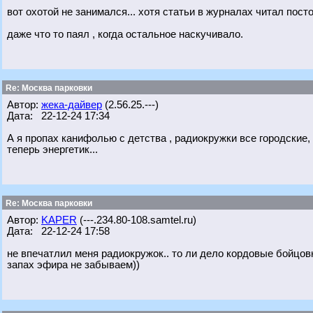
вот охотой не занимался... хотя статьи в журналах читал пост
даже что то паял , когда остальное наскучивало.
Re: Москва парковки
Автор:
жека-дайвер
(2.56.25.---)
Дата: 22-12-24 17:34
А я пропах канифолью с детства , радиокружки все городские, 
теперь энергетик...
Re: Москва парковки
Автор:
KAPER
(---.234.80-108.samtel.ru)
Дата: 22-12-24 17:58
не впечатлил меня радиокружок.. то ли дело кордовые бойцовк
запах эфира не забываем))