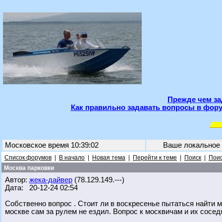
Прежде чем за
Как правильно задавать вопросы в фору
Московское время 10:39:02
Ваше локальное
Список форумов
|
В начало
|
Новая тема
|
Перейти к теме
|
Поиск
|
Поис
Москва парковки
Автор:
жека-дайвер
(78.129.149.---)
Дата: 20-12-24 02:54
Собственно вопрос . Стоит ли в воскресенье пытаться найти мес
москве сам за рулем не ездил. Вопрос к москвичам и их сосе