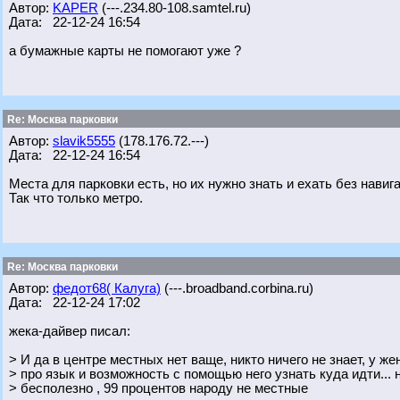
Автор:
KAPER
(---.234.80-108.samtel.ru)
Дата: 22-12-24 16:54
а бумажные карты не помогают уже ?
Re: Москва парковки
Автор:
slavik5555
(178.176.72.---)
Дата: 22-12-24 16:54
Места для парковки есть, но их нужно знать и ехать без навига
Так что только метро.
Re: Москва парковки
Автор:
федот68( Калуга)
(---.broadband.corbina.ru)
Дата: 22-12-24 17:02
жека-дайвер писал:
> И да в центре местных нет ваще, никто ничего не знает, у 
> про язык и возможность с помощью него узнать куда идти... 
> бесполезно , 99 процентов народу не местные