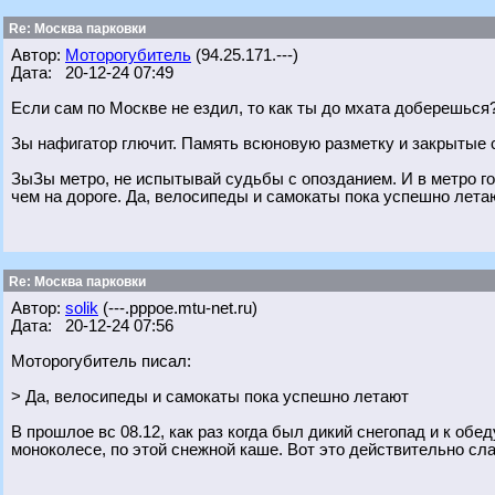
Re: Москва парковки
Автор:
Моторогубитель
(94.25.171.---)
Дата: 20-12-24 07:49
Если сам по Москве не ездил, то как ты до мхата доберешься
Зы нафигатор глючит. Память всюновую разметку и закрытые
ЗыЗы метро, не испытывай судьбы с опозданием. И в метро 
чем на дороге. Да, велосипеды и самокаты пока успешно лета
Re: Москва парковки
Автор:
solik
(---.pppoe.mtu-net.ru)
Дата: 20-12-24 07:56
Моторогубитель писал:
> Да, велосипеды и самокаты пока успешно летают
В прошлое вс 08.12, как раз когда был дикий снегопад и к обе
моноколесе, по этой снежной каше. Вот это действительно сла