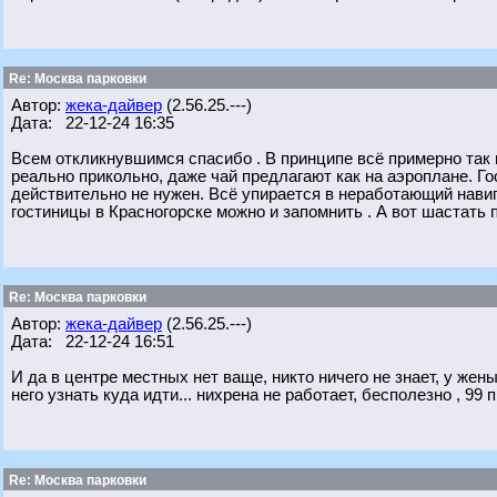
Re: Москва парковки
Автор:
жека-дайвер
(2.56.25.---)
Дата: 22-12-24 16:35
Всем откликнувшимся спасибо . В принципе всё примерно так и
реально прикольно, даже чай предлагают как на аэроплане. Го
действительно не нужен. Всё упирается в неработающий навиг
гостиницы в Красногорске можно и запомнить . А вот шастать 
Re: Москва парковки
Автор:
жека-дайвер
(2.56.25.---)
Дата: 22-12-24 16:51
И да в центре местных нет ваще, никто ничего не знает, у же
него узнать куда идти... нихрена не работает, бесполезно , 99
Re: Москва парковки