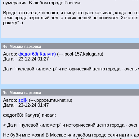
нумерация. В любом городе России.
Вроде это все дети знают, я сыну это рассказывал, когда он 
теме вроде взрослый чел, а таких вещей не понимает. Хочется
ракету" :)
Re: Москва парковки
Автор:
федот68( Калуга)
(---.pool-157.kaluga.ru)
Дата: 23-12-24 01:27
Да и " нулевой километр" и исторический центр города - очень
Re: Москва парковки
Автор:
solik
(---.pppoe.mtu-net.ru)
Дата: 23-12-24 01:47
федот68( Калуга) писал:
> Да и " нулевой километр" и исторический центр города - оче
Не буби мне мозги! В Москве или любом городе если идти к 