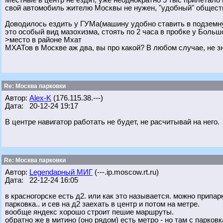
Местные в центр не ездят, уже неоднократно 5 тыс прилетало 
свой автомобиль жителю Москвы не нужен, "удобный" обществ
Доводилось ездить у ГУМа(машину удобно ставить в подземную
это особый вид мазохизма, стоять по 2 часа в пробке у Больш
>место в районе Мхат
МХАТов в Москве аж два, вы про какой? В любом случае, не зн
Re: Москва парковки
Автор:
Alex-K
(176.115.38.---)
Дата: 20-12-24 19:17
В центре навигатор работать не будет, не расчитывай на него.
Re: Москва парковки
Автор:
Legendарный МИГ
(---.ip.moscow.rt.ru)
Дата: 22-12-24 16:05
в красногорске есть д2. или как это называется. можно припа
парковка.. и сев на д2 заехать в центр и потом на метре.
вообще яндекс хорошо строит пешие маршруты.
обратно же в митино (оно рядом) есть метро - но там с парко