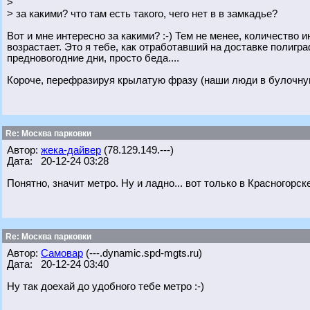
>
> за какими? что там есть такого, чего нет в в замкадье?
Вот и мне интересно за какими? :-) Тем не менее, количество
возрастает. Это я тебе, как отработавший на доставке полигра
предновогодние дни, просто беда....
Короче, перефразируя крылатую фразу (наши люди в булочную на
Re: Москва парковки
Автор:
жека-дайвер
(78.129.149.---)
Дата: 20-12-24 03:28
Понятно, значит метро. Ну и ладно... вот только в Красногорск
Re: Москва парковки
Автор:
Самовар
(---.dynamic.spd-mgts.ru)
Дата: 20-12-24 03:40
Ну так доехай до удобного тебе метро :-)