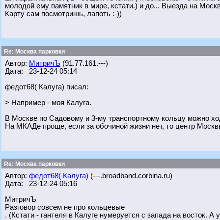
молодой ему памятник в мире, кстати.) и до... Выезда на Москв
Карту сам посмотришь, лапоть :-))
Re: Москва парковки
Автор:
МитричЪ
(91.77.161.---)
Дата: 23-12-24 05:14
федот68( Калуга) писал:
> Например - моя Калуга.
В Москве по Садовому и 3-му транспортному кольцу можно хо
На МКАДе проще, если за обочиной жизни нет, то центр Москв
Re: Москва парковки
Автор:
федот68( Калуга)
(---.broadband.corbina.ru)
Дата: 23-12-24 05:16
МитричЪ
Разговор совсем не про кольцевые
. (Кстати - гантеля в Калуге нумеруется с запада на восток. 