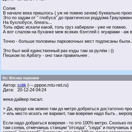
Солик
В начале века пришлось ( уж не помню зачем) буквально проеха
Это по задам от " глобуса" до практически роддома Грауэрман
На бухлобусе, блеать...
Толь офис искали какой, толь груз забирали - уже не помню.
А вот слалом на буханке меж всяких бэнтлей с ягуарами - аж в
Точно - больше половины парковочных мест подписаны были..
Это был мой единственный раз езды там за рулём :-))
Пешком по Арбату - оно таки правильнее .
Re: Москва парковки
Автор:
solik
(---.pppoe.mtu-net.ru)
Дата: 20-12-24 04:24
жека-дайвер писал:
> Да, вроде как можно там до метро добраться достаточно про
> иль место искать не вариант, там вовремя надо быть , мероп
Если надо добраться вовремя - то это 100% метро. Сколько по
там схема, отмечаешь станции "отсюда", "сюда" и получаешь в