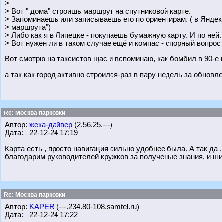
>
> Вот " дома" строишь маршрут на спутниковой карте.
> Запоминаешь или записываешь его по ориентирам. ( в Яндекс
> маршрута")
> Либо как я в Липецке - покупаешь бумажную карту. И по ней.
> Вот нужен ли в таком случае ещё и компас - спорный вопрос :
Вот смотрю на таксистов щас и вспоминаю, как бомбил в 90-е 
а так как город активно строился-раз в пару недель за обновл
Re: Москва парковки
Автор:
жека-дайвер
(2.56.25.---)
Дата: 22-12-24 17:19
Карта есть , просто навигация сильно удобнее была. А так да ,
благодарим руководителей кружков за полученые знания, и шир
Re: Москва парковки
Автор:
KAPER
(---.234.80-108.samtel.ru)
Дата: 22-12-24 17:22