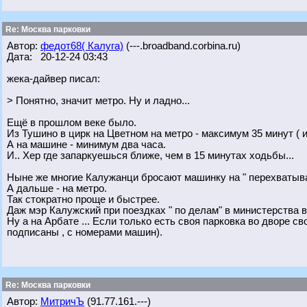
Re: Москва парковки
Автор:
федот68( Калуга)
(---.broadband.corbina.ru)
Дата: 20-12-24 03:43
жека-дайвер писал:
> Понятно, значит метро. Ну и ладно...
Ещё в прошлом веке было.
Из Тушино в цирк на Цветном на метро - максимум 35 минут ( 
А на машине - минимум два часа.
И.. Хер где запаркуешься ближе, чем в 15 минутах ходьбы...
Ныне же многие Калужанци бросают машинку на " перехватываю
А дальше - на метро.
Так стократно проще и быстрее.
Даж мэр Калужский при поездках " по делам" в министерства вс
Ну а на Арбате ... Если только есть своя парковка во дворе св
подписаны , с номерами машин).
Re: Москва парковки
Автор:
МитричЪ
(91.77.161.---)