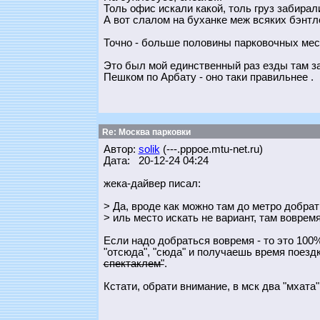
Толь офис искали какой, толь груз забирал
А вот слалом на буханке меж всяких бэнтлей
Точно - больше половины парковочных мес
Это был мой единственный раз езды там за 
Пешком по Арбату - оно таки правильнее .
Re: Москва парковки
Автор:
solik
(---.pppoe.mtu-net.ru)
Дата: 20-12-24 04:24
жека-дайвер писал:
> Да, вроде как можно там до метро добрат
> иль место искать не вариант, там воврем
Если надо добраться вовремя - то это 100
"отсюда", "сюда" и получаешь время поездки
спектаклем"
.
Кстати, обрати внимание, в мск два "мхата