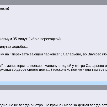
na.ru)
ксимум 35 минут ( ибо с пересадкой)
инутах ходьбы...
 на " перехватывающей парковке" ( Саларьево, во Внуково ибо 
" в министерства всякие - машину с водой у метро Саларьево ост
арковка во дворе своего дома... ( насколько помню - они там вс
дил, но не всегда быстро. По крайней мере за деньги всегда вст