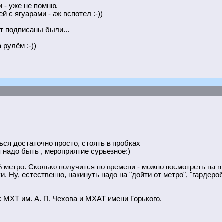
и - уже не помню.
 с ягуарами - аж вспотел :-))
т подписаны были...
рулём :-))
ься достаточно просто, стоять в пробках
я надо быть , мероприятие сурьезное:)
% метро. Сколько получится по времени - можно посмотреть на m
. Ну, естественно, накинуть надо на "дойти от метро", "гардеро
": МХТ им. А. П. Чехова и МХАТ имени Горького.