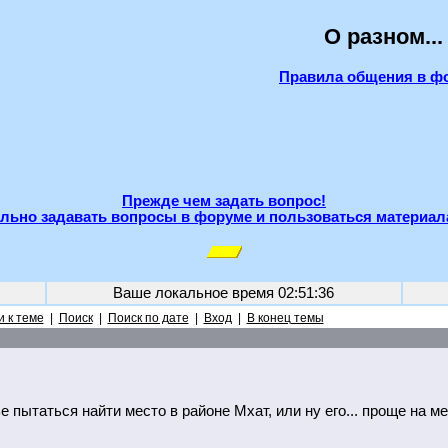
О разном...
Правила общения в ф
Прежде чем задать вопрос!
льно задавать вопросы в форуме и пользоваться материал
Ваше локальное время
02:51:36
 к теме
|
Поиск
|
Поиск по дате
|
Вход
|
В конец темы
 пытаться найти место в районе Мхат, или ну его... проще на мет