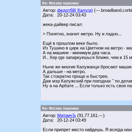
Re: Москва парковки
Автор:
федот68( Калуга)
(---.broadband.corbi
Дата: 20-12-24 03:43
жека-дайвер писал:
> Понятно, значит метро. Ну и ладно...
Ещё в прошлом веке было.
Из Тушино в цирк на Цветном на метро - ма
А на машине - минимум два часа.
И.. Хер где запаркуешься ближе, чем в 15 м
Ныне же многие Калужанци бросают машинку
А дальше - на метро.
Так стократно проще и быстрее.
Даж мэр Калужский при поездках " по делам
Ну а на Арбате ... Если только есть своя п
Re: Москва парковки
Автор:
МитричЪ
(91.77.161.---)
Дата: 20-12-24 03:49
Если припрет место найдешь. Я всегда нахо