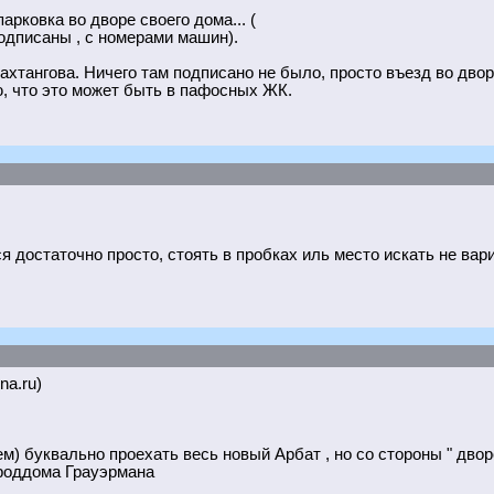
парковка во дворе своего дома... (
подписаны , с номерами машин).
Вахтангова. Ничего там подписано не было, просто въезд во двор
, что это может быть в пафосных ЖК.
я достаточно просто, стоять в пробках иль место искать не вар
na.ru)
м) буквально проехать весь новый Арбат , но со стороны " дворо
 роддома Грауэрмана