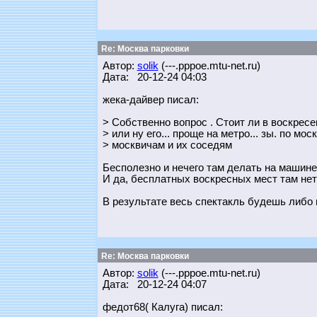
Re: Москва парковки
Автор:
solik
(---.pppoe.mtu-net.ru)
Дата: 20-12-24 04:03
жека-дайвер писал:
> Собственно вопрос . Стоит ли в воскресе
> или ну его... проще на метро... зы. по мо
> москвичам и их соседям
Бесполезно и нечего там делать на машине!
И да, бесплатных воскресных мест там нет 
В результате весь спектакль будешь либо и
Re: Москва парковки
Автор:
solik
(---.pppoe.mtu-net.ru)
Дата: 20-12-24 04:07
федот68( Калуга) писал: