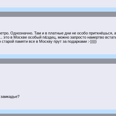
метро. Однозначно. Там и в платные дни не особо приткнёшься, 
.. это в Москве особый п&здец, можно запросто намертво встат
 старой памяти все в Москву прут за подарками :-)))))
в замкадье?