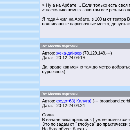
> Ну а на Арбате ... Если только есть своя 
> насколько помню - они там все реально 
Я года 4 жил на Арбате, в 100 м от театра 
подписанные парковочные места, допускаю
Re: Москва парковки
Автор:
жека-дайвер
(78.129.149.---)
Дата: 20-12-24 04:19
Да, вроде как можно там до метро добратьс
сурьезное:)
Re: Москва парковки
Автор:
федот68( Калуга)
(---.broadband.corbi
Дата: 20-12-24 04:24
Солик
В начале века пришлось ( уж не помню заче
Это по задам от " глобуса" до практически
На бухлобусе, блеать...