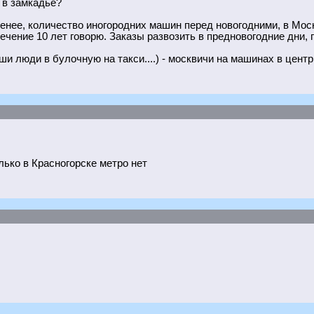
в в замкадье?
менее, количество иногородних машин перед новогодними, в Москв
ечение 10 лет говорю. Заказы развозить в предновогодние дни, п
 люди в булочную на такси....) - москвичи на машинах в центр н
олько в Красногорске метро нет