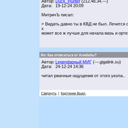
Автор:
Duck_Hunter
(212.48.34.---)
Дата: 19-12-24 20:09
МитричЪ писал:
> Видать давно ты в КВД не был. Лечится 
х
может все ж лучше для начала мазь и ортез
Re: Как отписаться от Алибабы?
Автор:
Legendарный МИГ
(---.gigalink.su)
Дата: 24-12-24 14:36
читал ржачные ощущения от этого укола..
Свернуть
|
Картинки Выкл.