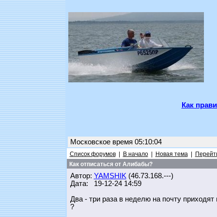
Как прави
Московское время 05:10:04
Список форумов
|
В начало
|
Новая тема
|
Перейти
Как отписаться от Алибабы?
Автор:
YAMSHIK
(46.73.168.---)
Дата: 19-12-24 14:59
Два - три раза в неделю на почту приходят
?