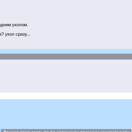
одним уколом.
? укол сразу...