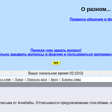
О разном...
Правила общения в ф
Прежде чем задать вопрос!
льно задавать вопросы в форуме и пользоваться материал
Ваше локальное время
02:10:01
 к теме
|
Поиск
|
Поиск по дате
|
Вход
|
В конец темы
 письма от Алибабы. Отписывался предлагаемыми способами, отме