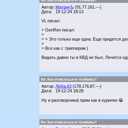
Re: Как отписаться от Алибабы?
Автор:
МитричЪ
(91.77.161.---)
Дата: 19-12-24 18:13
VL писал:
> GenRen писал:
>
> > Это только еще одна. Еще придется дел
>
> Все как с триппером )
Видать давно ты в КВД не был. Лечится од
Re: Как отписаться от Алибабы?
Автор:
ЛёХа.63
(178.176.87.---)
Дата: 19-12-24 18:28
Ну и разговорчики) прям как в курилке 😀
Re: Как отписаться от Алибабы?