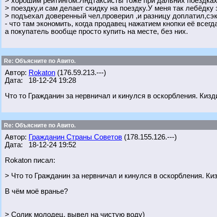
> хорошим рейтингом.Яндтаксисты тоже при дальних поездках
> поездку,и сам делает скидку на поездку.У меня так лебёдку 
> подъехал доверенный чел,проверил ,и разницу доплатил,сэк
- что там экономить, когда продавец нажатием кнопки её всег
а покупатель вообще просто купить на месте, без них.
Re: Объясните по Авито.
Автор:
Rokaton
(176.59.213.---)
Дата: 18-12-24 19:28
Что то Гражданин за нервничал и кинулся в оскорбления. Кизд
Re: Объясните по Авито.
Автор:
Гражданин Страны Советов
(178.155.126.---)
Дата: 18-12-24 19:52
Rokaton писал:
> Что то Гражданин за нервничал и кинулся в оскорбления. Киз
В чём моё вранье?
> Солик молодец, вывел на чистую воду)