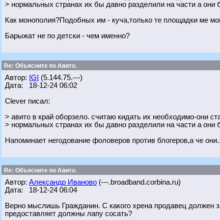
> нормальных странах их бы давно разделили на части а они 
Как монополия?Подобных им - куча,только те площадки ме могу
Барыжат не по детски - чем именно?
Re: Объясните по Авито.
Автор:
IGI
(5.144.75.---)
Дата: 18-12-24 06:02
Clever писал:
> авито в край оборзело. считаю кидать их необходимо-они ст
> нормальных странах их бы давно разделили на части а они 
Напоминает негодование фоловеров против блогеров,а че они.
Re: Объясните по Авито.
Автор:
Александр Иваново
(---.broadband.corbina.ru)
Дата: 18-12-24 06:04
Верно мыслишь Гражданин. С какого хрена продавец должен з
предоставляет должны лапу сосать?