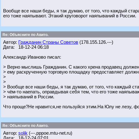
Вообще все наши беды, я так думаю, от того, что каждый стар
его тоже наяпывают. Этакий круговорот наяпываний в России.
Re: Объясните по Авито.
Автор:
Гражданин Страны Советов
(178.155.126.---)
Дата: 18-12-24 06:18
Александр Иваново писал:
> Верно мыслишь Гражданин. С какого хрена продавец должен 
> ему раскрученную торговую площадку предоставляет должн
>
>
> Вообще все наши беды, я так думаю, от того, что каждый ст
> чём-то наепать, оправдывая себя тем, что его тоже наяпываю
> наяпываний в России.
Что проще?Не нравится,не пользуйся этим.На Юлу не лезу, ф
Re: Объясните по Авито.
Автор:
solik
(---.pppoe.mtu-net.ru)
Дата: 18-12-24 07:01