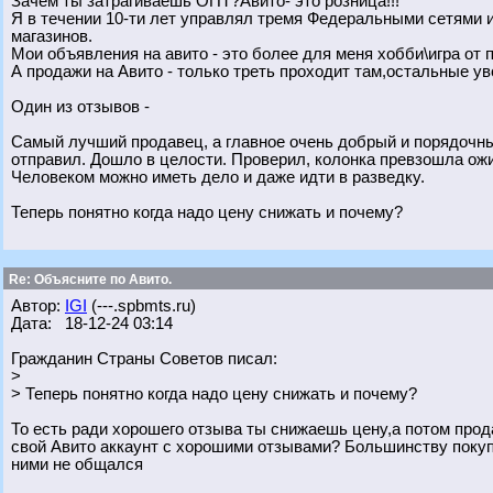
Зачем ты затрагиваешь ОПТ?Авито- это розница!!!
Я в течении 10-ти лет управлял тремя Федеральными сетями 
магазинов.
Мои объявления на авито - это более для меня хобби\игра от 
А продажи на Авито - только треть проходит там,остальные ув
Один из отзывов -
Самый лучший продавец, а главное очень добрый и порядочный
отправил. Дошло в целости. Проверил, колонка превзошла ож
Человеком можно иметь дело и даже идти в разведку.
Теперь понятно когда надо цену снижать и почему?
Re: Объясните по Авито.
Автор:
IGI
(---.spbmts.ru)
Дата: 18-12-24 03:14
Гражданин Страны Советов писал:
>
> Теперь понятно когда надо цену снижать и почему?
То есть ради хорошего отзыва ты снижаешь цену,а потом про
свой Авито аккаунт с хорошими отзывами? Большинству покуп
ними не общался