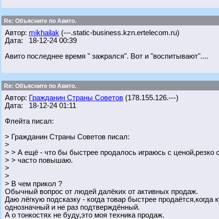
Re: Объясните по Авито.
Автор:
mikhailak
(---.static-business.kzn.ertelecom.ru)
Дата: 18-12-24 00:39
Авито последнее время " зажрался". Вот и "воспитывают"....
Re: Объясните по Авито.
Автор:
Гражданин Страны Советов
(178.155.126.---)
Дата: 18-12-24 01:11
Флейта писал:
> Гражданин Страны Советов писал:
>
> > А ещё - что бы быстрее продалось играюсь с ценой,резко
> > часто повышаю.
>
>
> В чем прикол ?
Обычный вопрос от людей далёких от активных продаж.
Даю лёгкую подсказку - когда товар быстрее продаётся,когда
однозначный и не раз подтверждённый.
А о тонкостях не буду,это моя техника продаж.