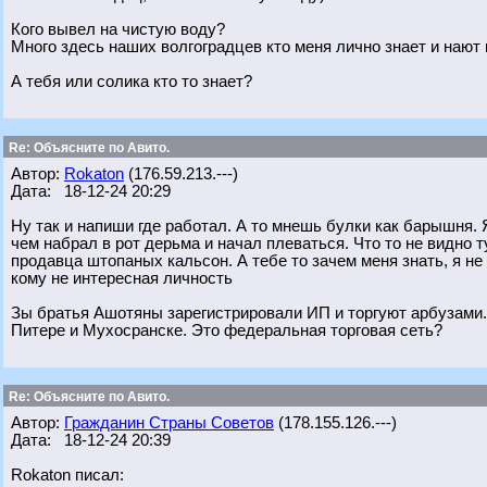
Кого вывел на чистую воду?
Много здесь наших волгоградцев кто меня лично знает и наю
А тебя или солика кто то знает?
Re: Объясните по Авито.
Автор:
Rokaton
(176.59.213.---)
Дата: 18-12-24 20:29
Ну так и напиши где работал. А то мнешь булки как барышня. Я 
чем набрал в рот дерьма и начал плеваться. Что то не видно 
продавца штопаных кальсон. А тебе то зачем меня знать, я н
кому не интересная личность
Зы братья Ашотяны зарегистрировали ИП и торгуют арбузами.
Питере и Мухосранске. Это федеральная торговая сеть?
Re: Объясните по Авито.
Автор:
Гражданин Страны Советов
(178.155.126.---)
Дата: 18-12-24 20:39
Rokaton писал: