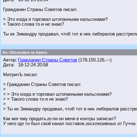
Гражданин Страны Советов писал:
> Это когда я торговал штопанными кальсонами?
> Такого слова то и не знаю?
Ты их Зимандру продавал, чтоб тот в них либералов расстрел
Re: Объясните по Авито.
Автор:
Гражданин Страны Советов
(178.155.126.---)
Дата: 18-12-24 20:58
МитричЪ писал:
> Гражданин Страны Советов писал:
>
> > Это когда я торговал штопанными кальсонами?
> > Такого слова то и не знаю?
>
> Ты их Зимандру продавал, чтоб тот в них либералов расстр
Как мог ему продать,если он меня в контры записал?
У него где то был свой канал поставок,эксклюзивных от Гуччи.