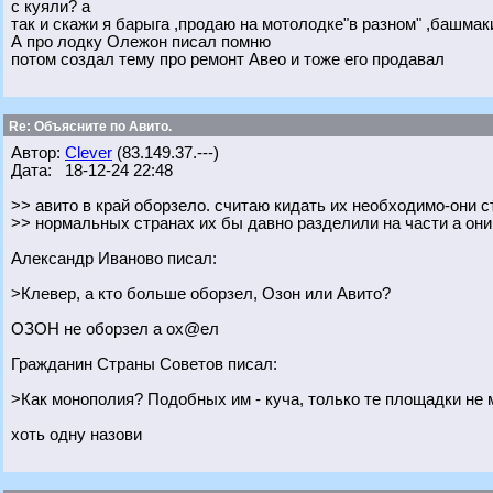
с куяли? а
так и скажи я барыга ,продаю на мотолодке"в разном" ,башмак
А про лодку Олежон писал помню
потом создал тему про ремонт Авео и тоже его продавал
Re: Объясните по Авито.
Автор:
Clever
(83.149.37.---)
Дата: 18-12-24 22:48
>> авито в край оборзело. считаю кидать их необходимо-они с
>> нормальных странах их бы давно разделили на части а они
Александр Иваново писал:
>Клевер, а кто больше оборзел, Озон или Авито?
ОЗОН не оборзел а ох@ел
Гражданин Страны Советов писал:
>Как монополия? Подобных им - куча, только те площадки не м
хоть одну назови