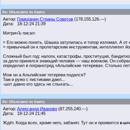
Re: Объясните по Авито.
Автор:
Гражданин Страны Советов
(178.155.126.---)
Дата: 18-12-24 21:39
МитричЪ писал:
> Его можно понять. Шашка затупилась и топор изломал. А от 
> привычный он к пролетарским инструментам, интеллигент йо
Сложный был год: налоги, катастрофы, проституция, бандитиз
за дело принялся знающий человек — наш военком. Он собрал 
определил в погранотряд «Альпийские тетерева». Столько лет
Мож он а Альпийские тетерева подался?
Там и ружо с пистиками дают...
-шот давно его здесь не слыхать...
Re: Объясните по Авито.
Автор:
Александр Иваново
(87.255.240.---)
Дата: 18-12-24 21:45
Ждёт. Когда всех, кроме него, забанят. Тут он и проявится
в шт