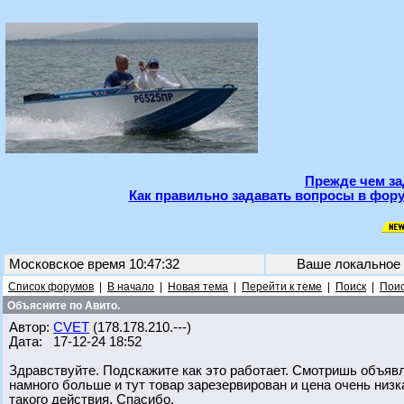
Прежде чем за
Как правильно задавать вопросы в фору
Московское время 10:47:32
Ваше локальное
Список форумов
|
В начало
|
Новая тема
|
Перейти к теме
|
Поиск
|
Поис
Объясните по Авито.
Автор:
CVET
(178.178.210.---)
Дата: 17-12-24 18:52
Здравствуйте. Подскажите как это работает. Смотришь объявл
намного больше и тут товар зарезервирован и цена очень низк
такого действия. Спасибо.