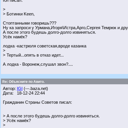
IGI писал:
>
> Ботинки Keen,
Стоптанными говоришь???
Ну ка запроси у Урмана,Игоря\Истра,Арго,Сергея Темрюк и друг
А после этого будешь долго-долго извиняться.
Усёк намёк?
лодка -кастрюля советская,вроде казанка
>
> Тертый...опять в отказ идет...
А лодка - Воронеж,слушал звон?....
Re: Объясните по Авито.
Автор:
IGI
(---.baza.net)
Дата: 18-12-24 22:44
Гражданин Страны Советов писал:
> А после этого будешь долго-долго извиняться.
> Усёк намёк?
>