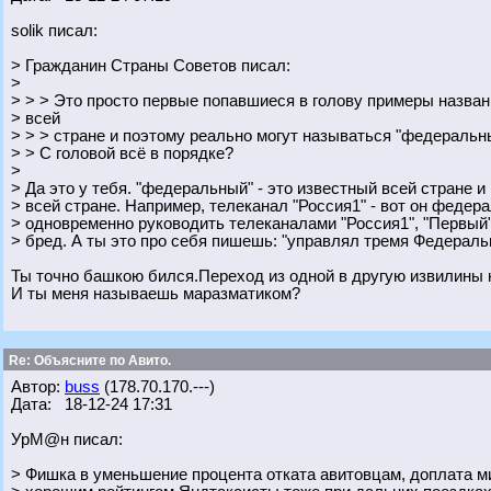
solik писал:
> Гражданин Страны Советов писал:
>
> > > Это просто первые попавшиеся в голову примеры назван
> всей
> > > стране и поэтому реально могут называться "федеральн
> > С головой всё в порядке?
>
> Да это у тебя. "федеральный" - это известный всей стране 
> всей стране. Например, телеканал "Россия1" - вот он федер
> одновременно руководить телеканалами "Россия1", "Первый" 
> бред. А ты это про себя пишешь: "управлял тремя Федераль
Ты точно башкою бился.Переход из одной в другую извилины 
И ты меня называешь маразматиком?
Re: Объясните по Авито.
Автор:
buss
(178.70.170.---)
Дата: 18-12-24 17:31
УрМ@н писал:
> Фишка в уменьшение процента отката авитовцам, доплата м