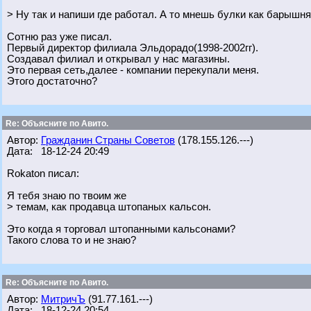
> Ну так и напиши где работал. А то мнешь булки как барышня
Сотню раз уже писал.
Первый директор филиала Эльдорадо(1998-2002гг).
Создавал филиал и открывал у нас магазины.
Это первая сеть,далее - компании перекупали меня.
Этого достаточно?
Re: Объясните по Авито.
Автор:
Гражданин Страны Советов
(178.155.126.---)
Дата: 18-12-24 20:49
Rokaton писал:
Я тебя знаю по твоим же
> темам, как продавца штопаных кальсон.
Это когда я торговал штопанными кальсонами?
Такого слова то и не знаю?
Re: Объясните по Авито.
Автор:
МитричЪ
(91.77.161.---)
Дата: 18-12-24 20:54