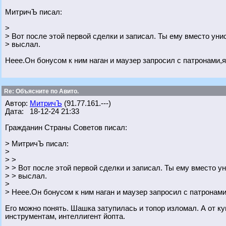
МитричЪ писал:
>
> Вот после этой первой сделки и записал. Ты ему вместо ун
> выслал.
Неее.Он бонусом к ним наган и маузер запросил с патронами,я
Re: Объясните по Авито.
Автор:
МитричЪ
(91.77.161.---)
Дата: 18-12-24 21:33
Гражданин Страны Советов писал:
> МитричЪ писал:
>
> >
> > Вот после этой первой сделки и записал. Ты ему вместо у
> > выслал.
>
> Неее.Он бонусом к ним наган и маузер запросил с патронами
Его можно понять. Шашка затупилась и топор изломал. А от к
инструментам, интеллигент йопта.