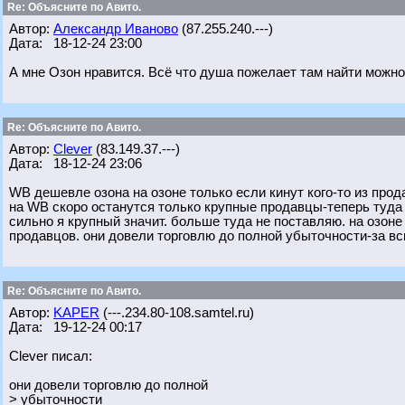
Re: Объясните по Авито.
Автор:
Александр Иваново
(87.255.240.---)
Дата: 18-12-24 23:00
А мне Озон нравится. Всё что душа пожелает там найти можн
Re: Объясните по Авито.
Автор:
Clever
(83.149.37.---)
Дата: 18-12-24 23:06
WB дешевле озона на озоне только если кинут кого-то из про
на WB скоро останутся только крупные продавцы-теперь туда 
сильно я крупный значит. больше туда не поставляю. на озоне
продавцов. они довели торговлю до полной убыточности-за в
Re: Объясните по Авито.
Автор:
KAPER
(---.234.80-108.samtel.ru)
Дата: 19-12-24 00:17
Clever писал:
они довели торговлю до полной
> убыточности