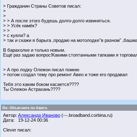
> Гражданин Страны Советов писал:
>
>
> > А после этого будешь долго-долго извиняться.
> > Усёк намёк?
> >
> с куяли? а
> так и скажи я барыга ,продаю на мотолодке"в разном" ,башм
В барахолке и только новым.
Ещё раз задаю вопрос!Какими стоптанными тапками я торгова
> А про лодку Олежон писал помню
> потом создал тему про ремонт Авео и тоже его продавал
Тебя это каким боком касается????
Ты Олежон Астрахань????
Re: Объясните по Авито.
Автор:
Александр Иваново
(---.broadband.corbina.ru)
Дата: 19-12-24 00:36
Clever писал: