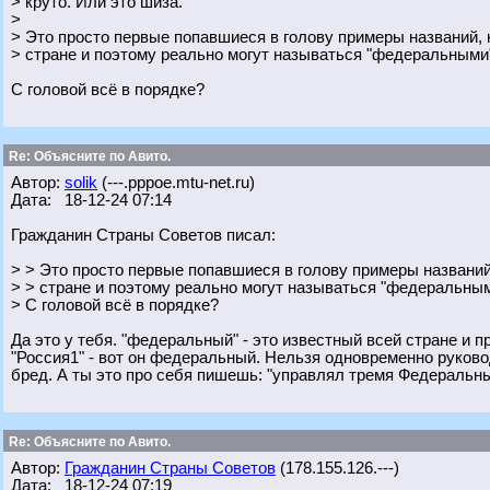
> круто. Или это шиза.
>
> Это просто первые попавшиеся в голову примеры названий, 
> стране и поэтому реально могут называться "федеральными
С головой всё в порядке?
Re: Объясните по Авито.
Автор:
solik
(---.pppoe.mtu-net.ru)
Дата: 18-12-24 07:14
Гражданин Страны Советов писал:
> > Это просто первые попавшиеся в голову примеры названий
> > стране и поэтому реально могут называться "федеральным
> С головой всё в порядке?
Да это у тебя. "федеральный" - это известный всей стране и 
"Россия1" - вот он федеральный. Нельзя одновременно руковод
бред. А ты это про себя пишешь: "управлял тремя Федеральн
Re: Объясните по Авито.
Автор:
Гражданин Страны Советов
(178.155.126.---)
Дата: 18-12-24 07:19