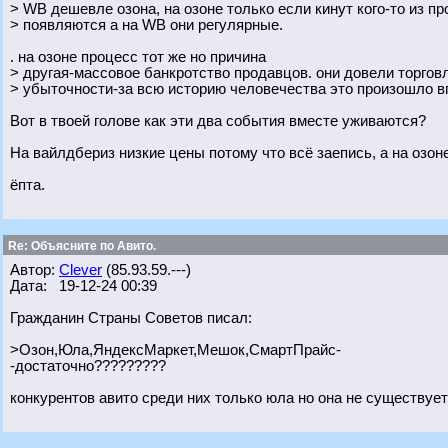
> WB дешевле озона, на озоне только если кинут кого-то из 
> появляются а на WB они регулярные.
. на озоне процесс тот же но причина
> другая-массовое банкротство продавцов. они довели торгов
> убыточности-за всю историю человечества это произошло 
Вот в твоей голове как эти два события вместе уживаются?
На вайлдбериз низкие цены потому что всё заепись, а на озон
ёпта.
Re: Объясните по Авито.
Автор:
Clever
(85.93.59.---)
Дата: 19-12-24 00:39
Гражданин Страны Советов писал:
>Озон,Юла,ЯндексМаркет,Мешок,СмартПрайс-
-достаточно?????????
конкурентов авито среди них только юла но она не существуе