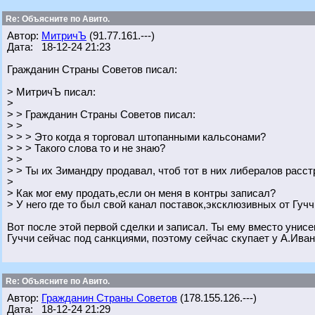
Re: Объясните по Авито.
Автор:
МитричЪ
(91.77.161.---)
Дата: 18-12-24 21:23
Гражданин Страны Советов писал:
> МитричЪ писал:
>
> > Гражданин Страны Советов писал:
> >
> > > Это когда я торговал штопанными кальсонами?
> > > Такого слова то и не знаю?
> >
> > Ты их Зимандру продавал, чтоб тот в них либералов расст
>
> Как мог ему продать,если он меня в контры записал?
> У него где то был свой канал поставок,эксклюзивных от Гучч
Вот после этой первой сделки и записал. Ты ему вместо унис
Гуччи сейчас под санкциями, поэтому сейчас скупает у А.Ива
Re: Объясните по Авито.
Автор:
Гражданин Страны Советов
(178.155.126.---)
Дата: 18-12-24 21:29