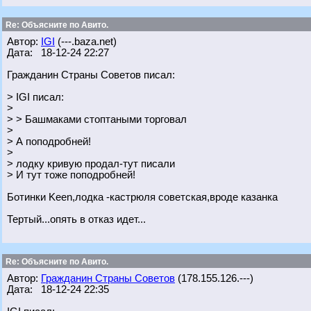
Re: Объясните по Авито.
Автор:
IGI
(---.baza.net)
Дата: 18-12-24 22:27
Гражданин Страны Советов писал:
> IGI писал:
>
> > Башмаками стоптаными торговал
>
> А поподробней!
>
> лодку кривую продал-тут писали
> И тут тоже поподробней!
Ботинки Keen,лодка -кастрюля советская,вроде казанка
Тертый...опять в отказ идет...
Re: Объясните по Авито.
Автор:
Гражданин Страны Советов
(178.155.126.---)
Дата: 18-12-24 22:35