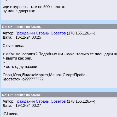
иди в курьеры, там по 500 к платят.
ну или в дворники...
Re: Объясните по Авито.
Автор:
Гражданин Страны Советов
(178.155.126.---)
Дата: 19-12-24 00:25
Clever писал:
> >Как монополия? Подобных им - куча, только те площадки не
> выйти как они.
>
> хоть одну назови
Озон,Юла,ЯндексМаркет,Мешок,СмартПрайс-
-достаточно?????????
Re: Объясните по Авито.
Автор:
Гражданин Страны Советов
(178.155.126.---)
Дата: 19-12-24 00:27
IGI писал: