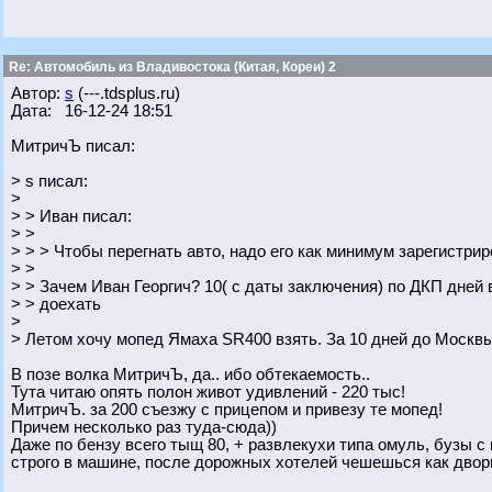
Re: Автомобиль из Владивостока (Китая, Кореи) 2
Автор:
s
(---.tdsplus.ru)
Дата: 16-12-24 18:51
МитричЪ писал:
> s писал:
>
> > Иван писал:
> >
> > > Чтобы перегнать авто, надо его как минимум зарегистрир
> >
> > Зачем Иван Георгич? 10( с даты заключения) по ДКП дней
> > доехать
>
> Летом хочу мопед Ямаха SR400 взять. За 10 дней до Москв
В позе волка МитричЪ, да.. ибо обтекаемость..
Тута читаю опять полон живот удивлений - 220 тыс!
МитричЪ. за 200 съезжу с прицепом и привезу те мопед!
Причем несколько раз туда-сюда))
Даже по бензу всего тыщ 80, + развлекухи типа омуль, бузы с 
строго в машине, после дорожных хотелей чешешься как дворн