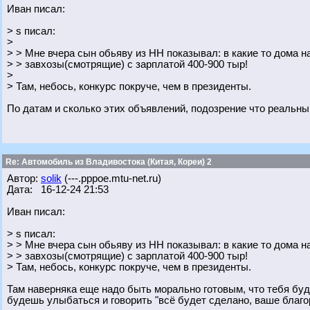
Иван писал:
> s писал:
>
> > Мне вчера сын обьяву из НН показывал: в какие то дома 
> > завхозы(смотрящие) с зарплатой 400-900 тыр!
>
> Там, небось, конкурс покруче, чем в президенты.
По датам и сколько этих объявлений, подозрение что реальн
Re: Автомобиль из Владивостока (Китая, Кореи) 2
Автор:
solik
(---.pppoe.mtu-net.ru)
Дата: 16-12-24 21:53
Иван писал:
> s писал:
> > Мне вчера сын обьяву из НН показывал: в какие то дома 
> > завхозы(смотрящие) с зарплатой 400-900 тыр!
> Там, небось, конкурс покруче, чем в президенты.
Там наверняка еще надо быть морально готовым, что тебя буду
будешь улыбаться и говорить "всё будет сделано, ваше благо