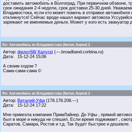
доставить автомобиль в Волгоград. При первичном обзвоне, 
срок ожидания 2-4 недели, срок доставки 25-30 дней. Уважа
Владивостока, если кто может помочь в отправке автомобиля 
откликнутся! Сейчас вроде нашел вариант автовоза Уссурийск
заряжают не вменяемые деньги. Может у кого есть эвакуатор д
Re: Автомобиль из Владивостока (Китая, Кореи) 2
Автор:
федот68( Калуга)
(---.broadband.corbina.ru)
Дата: 15-12-24 15:06
А своим ходом ?
Сама-сама-сама ©
Re: Автомобиль из Владивостока (Китая, Кореи) 2
Автор:
Виталий-Уфа
(178.178.208.---)
Дата: 15-12-24 17:22
Мне привезла компания ПримЛайнер. До Уфы , прямой автовоз 
был в море и никуда не спешил. Если время поджимает , смот
Саратов, Самара, Ростов и т.д. Так будет быстрее и дешевле.