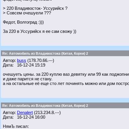
> 220 Владивосток- Уссурийск ?
> Совсем очешуели ???
Федот, Волгоград :)))
За 220 в Уссурийск я ее сам свожу ))
Re: Автомобиль из Владивостока (Китая, Кореи) 2
Автор:
buss
(178.70.66.---)
Дата: 16-12-24 15:19
очешуеть цены. за 220 куплю ваз девятку или 99 как поджопни
и даже парится не стану.
а на остальные её еще сто лет починять можно или дом постро
Re: Автомобиль из Владивостока (Китая, Кореи) 2
Автор:
Denalert
(213.234.8.---)
Дата: 16-12-24 16:00
НямЪ писал: