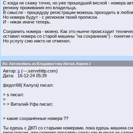
С когда не скажу точно, но уже прошедшей весной - номера 
региону проживания его владельца.
В смысле - процедуру регистрации можешь проходить в люб
Но номера будут - с регионом твоей прописки.
И - никак иначе теперь.
Сохранить номера - можно. Как это нынче происходит техническ
оставил номера со старой машины "на сохранение") - понятия 
Но услугу сию никто не отменял.
Re: Автомобиль из Владивостока (Китая, Кореи) 2
Автор:
s
(---.servehttp.com)
Дата: 16-12-24 05:39
федот68( Калуга) писал:
> s писал:
>
> > Виталий-Уфа писал:
> какие сохранённые номера ??
Ты едешь с ДКП со старыми номерами, пока едешь машина сни
регистрации, или снимает продавец сразу как выехал из салона