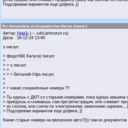
Подозреваю вариантов еще дофига..))
Re: Автомобиль из Владивостока (Китая, Кореи) 2
Автор:
НямЪ
(---.xdsl.primorye.ru)
Дата: 16-12-24 13:40
s писал:
> федот68( Калуга) писал:
>
> > s писал:
> >
> > > Виталий-Уфа писал:
>
>
> > какие сохранённые номера ??
>
> Ты едешь с ДКП со старыми номерами, пока едешь машина с
> приедешь и снимаешь сам при регистрации, или снимает про
> из салона, или сняли по электронному заявлению заранее... )
> Подозреваю вариантов еще дофига..))
Какие старые номера на ввезенное авто?))) там из документов