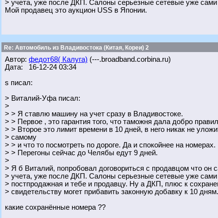
> учета, уже после ДКП. Салоны серьезные сетевые уже сами 
Мой продавец это аукцион USS в Японии.
Re: Автомобиль из Владивостока (Китая, Кореи) 2
Автор:
федот68( Калуга)
(---.broadband.corbina.ru)
Дата: 16-12-24 03:34
s писал:
> Виталий-Уфа писал:
>
> > Я ставлю машину на учет сразу в Владивостоке.
> > Первое , это гарантия того, что таможня дала добро прави
> > Второе это лимит времени в 10 дней, в него никак не уложи
> самому
> > и что то посмотреть по дороге. Да и спокойнее на номерах.
> > Перегоны сейчас до Челябы едут 9 дней.
>
> Я б Виталий, попробовал договориться с продавцом что он с
> учета, уже после ДКП. Салоны серьезные сетевые уже сами
> постпродажная и тебе и продавцу. Ну а ДКП, плюс к сохран
> свидетельству могет прибавить законную добавку к 10 дням..
какие сохранённые номера ??