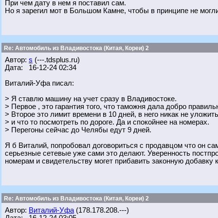
При чем дату в нем я поставил сам.
Но я зарегил мот в Большом Камне, чтобы в принципе не могл
Re: Автомобиль из Владивостока (Китая, Кореи) 2
Автор:
s
(---.tdsplus.ru)
Дата: 16-12-24 02:34
Виталий-Уфа писал:
> Я ставлю машину на учет сразу в Владивостоке.
> Первое , это гарантия того, что таможня дала добро правиль
> Второе это лимит времени в 10 дней, в него никак не уложит
> и что то посмотреть по дороге. Да и спокойнее на номерах.
> Перегоны сейчас до Челябы едут 9 дней.
Я б Виталий, попробовал договориться с продавцом что он са
серьезные сетевые уже сами это делают. Уверенность постпро
номерам и свидетельству могет прибавить законную добавку к 
Re: Автомобиль из Владивостока (Китая, Кореи) 2
Автор:
Виталий-Уфа
(178.178.208.---)