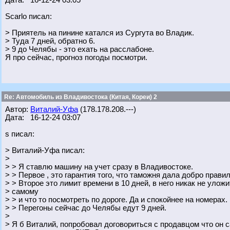
Дата: 16-12-24 03:05
Scarlo писал:
> Приятель на пинине катался из Сургута во Владик.
> Туда 7 дней, обратно 6.
> 9 до Челябы - это ехать на расслабоне.
Я про сейчас, прогноз погоды посмотри.
Re: Автомобиль из Владивостока (Китая, Кореи) 2
Автор:
Виталий-Уфа
(178.178.208.---)
Дата: 16-12-24 03:07
s писал:
> Виталий-Уфа писал:
>
> > Я ставлю машину на учет сразу в Владивостоке.
> > Первое , это гарантия того, что таможня дала добро прави
> > Второе это лимит времени в 10 дней, в него никак не уложи
> самому
> > и что то посмотреть по дороге. Да и спокойнее на номерах.
> > Перегоны сейчас до Челябы едут 9 дней.
>
> Я б Виталий, попробовал договориться с продавцом что он с