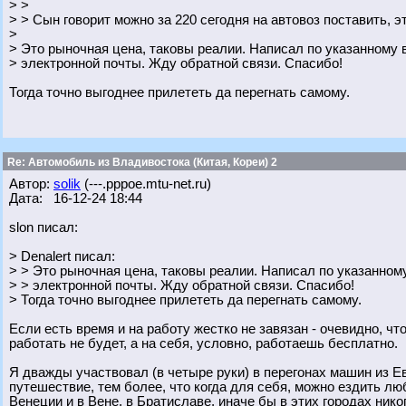
> >
> > Сын говорит можно за 220 сегодня на автовоз поставить, э
>
> Это рыночная цена, таковы реалии. Написал по указанному
> электронной почты. Жду обратной связи. Спасибо!
Тогда точно выгоднее прилететь да перегнать самому.
Re: Автомобиль из Владивостока (Китая, Кореи) 2
Автор:
solik
(---.pppoe.mtu-net.ru)
Дата: 16-12-24 18:44
slon писал:
> Denalert писал:
> > Это рыночная цена, таковы реалии. Написал по указанном
> > электронной почты. Жду обратной связи. Спасибо!
> Тогда точно выгоднее прилететь да перегнать самому.
Если есть время и на работу жестко не завязан - очевидно, чт
работать не будет, а на себя, условно, работаешь бесплатно.
Я дважды участвовал (в четыре руки) в перегонах машин из Ев
путешествие, тем более, что когда для себя, можно ездить лю
Венеции и в Вене, в Братиславе, иначе бы в этих городах нико