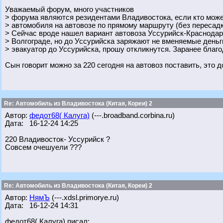
Уважаемый форум, много участников
> форума являются резидентами Владивостока, если кто може
> автомобиля на автовозе по прямому маршруту (без пересадк
> Сейчас вроде нашел вариант автовоза Уссурийск-Краснодар 
> Волгограде, но до Уссурийска заряжают не вменяемые деньги
> эвакуатор до Уссурийска, прошу откликнутся. Заранее благо
Сын говорит можно за 220 сегодня на автовоз поставить, это д
Re: Автомобиль из Владивостока (Китая, Кореи) 2
Автор:
федот68( Калуга)
(---.broadband.corbina.ru)
Дата: 16-12-24 14:25
220 Владивосток- Уссурийск ?
Совсем очешуели ???
Re: Автомобиль из Владивостока (Китая, Кореи) 2
Автор:
НямЪ
(---.xdsl.primorye.ru)
Дата: 16-12-24 14:31
федот68( Калуга) писал: