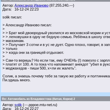
Автор:
Александр Иваново
(87.255.240.---)
Дата: 16-12-24 22:23
solik писал:
> Александр Иваново писал:
>
> > Брат мой двоюродный уволился из московской мэрии и ус
> > легковушки в одну не бедную семью. Ребёнка в школу отве
> магазинам.
> > Получает 3 сотни и в ус не дует. Одно плохо, говорит, в за
> только
> > когда они за границей отдыхают.
>
> Сам-то веришь? Но если так, ему ОЧЕНЬ (!) повезло с зарпл
> платят от 100. А то пока что напоминает анекдот "убил в ру
> моджахедов - пиши 500, х=ли их жалеть".
Солик, а знаешь почему тебе за такую же работу и полтинника
Пи.здишь много.
Re: Автомобиль из Владивостока (Китая, Кореи) 2
Автор:
solik
(---.pppoe.mtu-net.ru)
Дата: 16-12-24 22:27