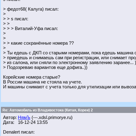
> федот68( Калуга) писал:
>
> > s писал:
> >
> > > Виталий-Уфа писал:
>
>
> > какие сохранённые номера ??
>
> Ты едешь с ДКП со старыми номерами, пока едешь машина с
> приедешь и снимаешь сам при регистрации, или снимает про
> из салона, или сняли по электронному заявлению заранее... )
> Подозреваю вариантов еще дофига..))
Корейские номера старые?
В России машина не стояла на учете.
И машины снимают с учета только для утилизации или вывоза 
Re: Автомобиль из Владивостока (Китая, Кореи) 2
Автор:
НямЪ
(---.xdsl.primorye.ru)
Дата: 16-12-24 13:55
Denalert писал: