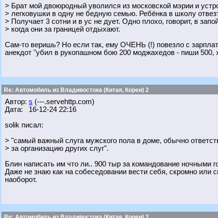
> Брат мой двоюродный уволился из московской мэрии и уст
> легковушки в одну не бедную семью. Ребёнка в школу отвезт
> Получает 3 сотни и в ус не дует. Одно плохо, говорит, в зап
> когда они за границей отдыхают.
Сам-то веришь? Но если так, ему ОЧЕНЬ (!) повезло с зарплато
анекдот "убил в рукопашном бою 200 моджахедов - пиши 500, 
Re: Автомобиль из Владивостока (Китая, Кореи) 2
Автор:
s
(---.servehttp.com)
Дата: 16-12-24 22:16
solik писал:
> "самый важный слуга мужского пола в доме, обычно ответс
> за организацию других слуг".
Блин написать им что ли.. 900 тыр за командование ночными г
Даже не знаю как на собеседовании вести себя, скромно или 
наоборот.
Re: Автомобиль из Владивостока (Китая, Кореи) 2