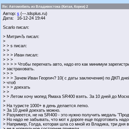
Re: Автомобиль из Владивостока (Китая, Кореи) 2
Автор:
s
(---.tdsplus.ru)
Дата: 16-12-24 19:44
Scarlo писал:
> МитричЪ писал:
>
> > s писал:
> >
> > > Иван писал:
> > >
> > > > Чтобы перегнать авто, надо его как минимум зарегистр
> застраховать.
> > >
> > > Зачем Иван Георгич? 10( с даты заключения) по ДКП дне
> чтоб
> > > доехать
> >
> > Летом хочу мопед Ямаха SR400 взять. За 10 дней до Мос
>
> На туристе 1000+ в день делается легко.
> За 10 дней доехать можно.
> Разумеется, не на SR400 - это нужно получить медаль "Прод
> Но надо не забывать, что мот к дороге еще подготовить надо
> Например, Голда, которая шла со мной из Владика, три дня 
> ее в нормальное состояние привели.