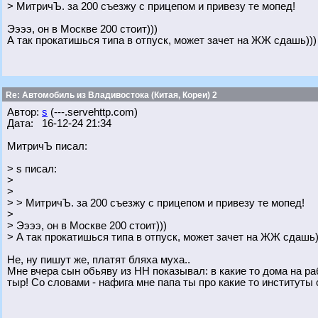
> МитричЪ. за 200 съезжу с прицепом и привезу те мопед!
Ээээ, он в Москве 200 стоит)))
А так прокатишься типа в отпуск, может зачет на ЖЖ сдашь)))
Re: Автомобиль из Владивостока (Китая, Кореи) 2
Автор:
s
(---.servehttp.com)
Дата: 16-12-24 21:34
МитричЪ писал:
> s писал:
>
>
> > МитричЪ. за 200 съезжу с прицепом и привезу те мопед!
>
> Ээээ, он в Москве 200 стоит)))
> А так прокатишься типа в отпуск, может зачет на ЖЖ сдашь)
Не, ну пишут же, платят бляха муха..
Мне вчера сын обьяву из НН показывал: в какие то дома на р
тыр! Со словами - нафига мне папа ты про какие то институты 