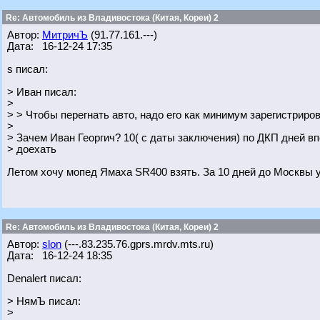
Re: Автомобиль из Владивостока (Китая, Кореи) 2
Автор:
МитричЪ
(91.77.161.---)
Дата: 16-12-24 17:35
s писал:
> Иван писал:
>
> > Чтобы перегнать авто, надо его как минимум зарегистриров
>
> Зачем Иван Георгич? 10( с даты заключения) по ДКП дней в
> доехать
Летом хочу мопед Ямаха SR400 взять. За 10 дней до Москвы
Re: Автомобиль из Владивостока (Китая, Кореи) 2
Автор:
slon
(---.83.235.76.gprs.mrdv.mts.ru)
Дата: 16-12-24 18:35
Denalert писал:
> НямЪ писал:
>