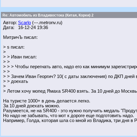
Re: Автомобиль из Владивостока (Китая, Кореи) 2
Автор:
Scarlo
(---.metronv.ru)
Дата: 16-12-24 19:36
МитричЪ писал:
> s писал:
>
> > Иван писал:
> >
> > > Чтобы перегнать авто, надо его как минимум зарегистрир
> >
> > Зачем Иван Георгич? 10( с даты заключения) по ДКП дней
> > доехать
>
> Летом хочу мопед Ямаха SR400 взять. За 10 дней до Москв
На туристе 1000+ в день делается легко.
За 10 дней доехать можно.
Разумеется, не на SR400 - это нужно получить медаль "Продут
Но надо не забывать, что мот к дороге еще подготовить надо.
Например, Голда, которая шла со мной из Владика, три дня в 