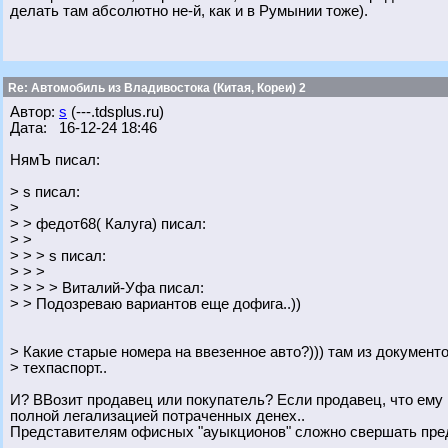
делать там абсолютно не-й, как и в Румынии тоже).
Re: Автомобиль из Владивостока (Китая, Кореи) 2
Автор:
s
(---.tdsplus.ru)
Дата: 16-12-24 18:46
НямЪ писал:
> s писал:
>
> > федот68( Калуга) писал:
> >
> > > s писал:
> > >
> > > > Виталий-Уфа писал:
> > Подозреваю вариантов еще дофига..))
> Какие старые номера на ввезенное авто?))) там из документ
> техпаспорт..
И? ВВозит продавец или покупатель? Если продавец, что ему
полной легализацией потраченных денех..
Представителям офисных "ауыкционов" сложно свершать пре