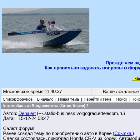
Прежде чем за
Как правильно задавать вопросы в фору
Московское время 11:40:37
Ваше локальное
Список форумов
|
В начало
|
Новая тема
|
Перейти к теме
|
Поиск
|
Поис
Автомобиль из Владивостока (Китая, Кореи) 2
Автор:
Denalert
(---.static-business.volgograd.ertelecom.ru)
Дата: 15-12-24 03:47
Салют форум!
Ранее создал тему по приобретению авто в Корее (
Ссылка.
)
Сделка состоялась, приобрёл Honda CR-V из Кореи. Автомоби