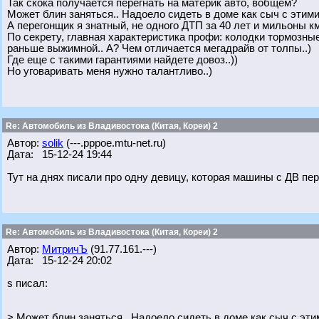
Так скока получается перегнать на материк авто, вобщем?
Может блин заняться.. Надоело сидеть в доме как сыч с эти
А перегонщик я знатный, не одного ДТП за 40 лет и мильоны км,
По секрету, главная характеристика профи: колодки тормозные
раньше выжимной.. А? Чем отличается мегадрайв от толпы..)
Где еще с такими гарантиями найдете довоз..))
Но уговаривать меня нужно талантливо..)
Re: Автомобиль из Владивостока (Китая, Кореи) 2
Автор:
solik
(---.pppoe.mtu-net.ru)
Дата: 15-12-24 19:44
Тут на днях писали про одну девицу, которая машины с ДВ пер
Re: Автомобиль из Владивостока (Китая, Кореи) 2
Автор:
МитричЪ
(91.77.161.---)
Дата: 15-12-24 20:02
s писал:
> Может блин заняться.. Надоело сидеть в доме как сыч с э