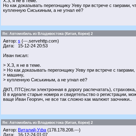
Х.З, я не в теме.
Но как доказывать перегонщику Уеву при встрече с гаерами, ч
купленную Сиськиным, а не угнал её?
Re: Автомобиль из Владивостока (Китая, Кореи) 2
Автор:
s
(---.servehttp.com)
Дата: 15-12-24 20:53
Иван писал:
> Х.З, я не в теме.
> Но как доказывать перегонщику Уеву при встрече с гаерами, 
> машину,
> купленную Сиськиным, а не угнал её?
ДКП, ПТС(если электронная в дорогу распечатать), страховка
В в идеале старые номера и свидетельство о регистрации, мож
ваще Иван Георгич, не все так сложно как малюют заочники..
Re: Автомобиль из Владивостока (Китая, Кореи) 2
Автор:
Виталий-Уфа
(178.178.208.---)
Дата: 16-12-24 01:07