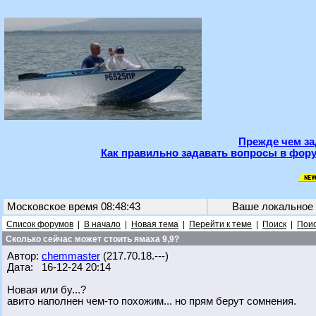
Прежде чем за
Как правильно задавать вопросы в фору
Московское время 08:48:43
Ваше локальное
Список форумов
|
В начало
|
Новая тема
|
Перейти к теме
|
Поиск
|
Поис
Сколько сейчас может стоить ямаха 9,9?
Автор:
chemmaster
(217.70.18.---)
Дата: 16-12-24 20:14
Новая или бу...?
авито наполнен чем-то похожим... но прям берут сомнения.