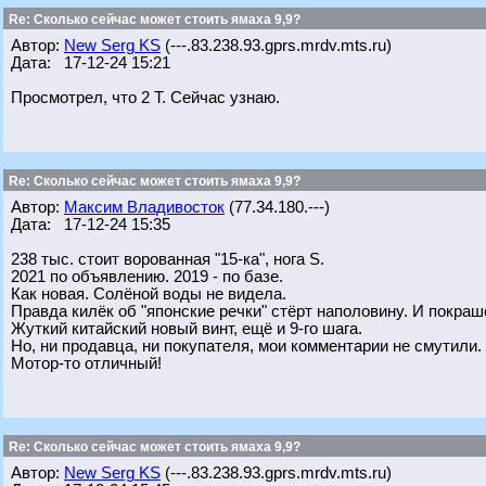
Re: Сколько сейчас может стоить ямаха 9,9?
Автор:
New Serg KS
(---.83.238.93.gprs.mrdv.mts.ru)
Дата: 17-12-24 15:21
Просмотрел, что 2 Т. Сейчас узнаю.
Re: Сколько сейчас может стоить ямаха 9,9?
Автор:
Максим Владивосток
(77.34.180.---)
Дата: 17-12-24 15:35
238 тыс. стоит ворованная "15-ка", нога S.
2021 по объявлению. 2019 - по базе.
Как новая. Солёной воды не видела.
Правда килёк об "японские речки" стёрт наполовину. И покраше
Жуткий китайский новый винт, ещё и 9-го шага.
Но, ни продавца, ни покупателя, мои комментарии не смутили.
Мотор-то отличный!
Re: Сколько сейчас может стоить ямаха 9,9?
Автор:
New Serg KS
(---.83.238.93.gprs.mrdv.mts.ru)