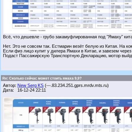
Всё, что дешевле - грубо закамуфлированная под "Ямаху" кит
Нет. Это не совсем так. Естмарин везёт белую из Китая. На к
Если физ лицо купит у дилера Ямахи в Китае, и завезем чере
Подаст Пассажирскую Транспортную Декларацию, мотор выйд
Re: Сколько сейчас может стоить ямаха 9,9?
Автор:
New Serg KS
(---.83.234.251.gprs.mrdv.mts.ru)
Дата: 16-12-24 22:11