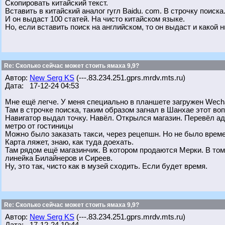
Скопировать китайский текст.
Вставить в китайский аналог гугл Baidu. com. В строчку поиска
И он выдаст 100 статей. На чисто китайском языке.
Но, если вставить поиск на английском, то он выдаст и какой 
Re: Сколько сейчас может стоить ямаха 9,9?
Автор:
New Serg KS
(---.83.234.251.gprs.mrdv.mts.ru)
Дата: 17-12-24 04:53
Мне ещё легче. У меня специально в планшете загружен Wech
Там в строчке поиска, таким образом загнал в Шанхае этот воп
Навигатор выдал точку. Навёл. Открылся магазин. Перевёл ад
метро от гостиницы
Можно было заказать такси, через рецепшн. Но не было време
Карта ляжет, знаю, как туда доехать.
Там рядом ещё магазинчик. В котором продаются Мерки. В том
линейка Билайнеров и Сиреев.
Ну, это так, чисто как в музей сходить. Если будет время.
Re: Сколько сейчас может стоить ямаха 9,9?
Автор:
New Serg KS
(---.83.234.251.gprs.mrdv.mts.ru)