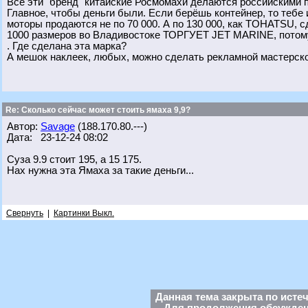
Всё эти "бренд" китайские Росмомахи делаются российскими 
Главное, чтобы деньги были. Если берёшь контейнер, то тебе
моторы продаются не по 70 000. А по 130 000, как TOHATSU, с
1000 размеров во Владивостоке ТОРГУЕТ JET MARINE, потому
. Где сделана эта марка?
А мешок наклеек, любых, можно сделать рекламной мастерской
Re: Сколько сейчас может стоить ямаха 9,9?
Автор:
Savage
(188.170.80.---)
Дата: 23-12-24 08:02
Суза 9.9 стоит 195, а 15 175.
Нах нужна эта Ямаха за такие деньги...
Свернуть
|
Картинки Выкл.
Данная тема закрыта по исте