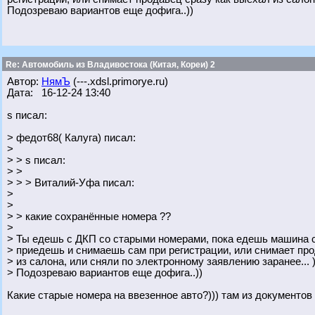
Подозреваю вариантов еще дофига..))
Re: Автомобиль из Владивостока (Китая, Кореи) 2
Автор:
НямЪ
(---.xdsl.primorye.ru)
Дата: 16-12-24 13:40
s писал:
> федот68( Калуга) писал:
>
> > s писал:
> >
> > > Виталий-Уфа писал:
>
>
> > какие сохранённые номера ??
>
> Ты едешь с ДКП со старыми номерами, пока едешь машина с
> приедешь и снимаешь сам при регистрации, или снимает про
> из салона, или сняли по электронному заявлению заранее... )
> Подозреваю вариантов еще дофига..))
Какие старые номера на ввезенное авто?))) там из документов