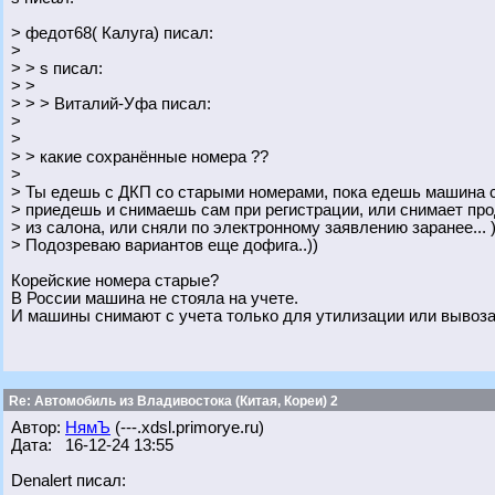
> федот68( Калуга) писал:
>
> > s писал:
> >
> > > Виталий-Уфа писал:
>
>
> > какие сохранённые номера ??
>
> Ты едешь с ДКП со старыми номерами, пока едешь машина с
> приедешь и снимаешь сам при регистрации, или снимает про
> из салона, или сняли по электронному заявлению заранее... )
> Подозреваю вариантов еще дофига..))
Корейские номера старые?
В России машина не стояла на учете.
И машины снимают с учета только для утилизации или вывоза 
Re: Автомобиль из Владивостока (Китая, Кореи) 2
Автор:
НямЪ
(---.xdsl.primorye.ru)
Дата: 16-12-24 13:55
Denalert писал: