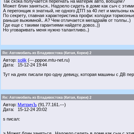
Так скока получается перегнать на материк авто, вобщем?
Может блин заняться.. Надоело сидеть в доме как сыч с эти
А перегонщик я знатный, не одного ДТП за 40 лет и мильоны км,
По секрету, главная характеристика профи: колодки тормозные
раньше выжимной.. А? Чем отличается мегадрайв от толпы..)
Где еще с такими гарантиями найдете довоз..))
Но уговаривать меня нужно талантливо..)
Re: Автомобиль из Владивостока (Китая, Кореи) 2
Автор:
solik
(---.pppoe.mtu-net.ru)
Дата: 15-12-24 19:44
Тут на днях писали про одну девицу, которая машины с ДВ пер
Re: Автомобиль из Владивостока (Китая, Кореи) 2
Автор:
МитричЪ
(91.77.161.---)
Дата: 15-12-24 20:02
s писал:
> Может блин заняться.. Надоело сидеть в доме как сыч с э