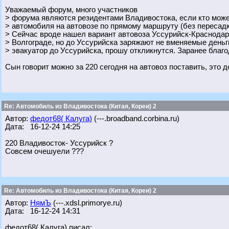
Уважаемый форум, много участников
> форума являются резидентами Владивостока, если кто може
> автомобиля на автовозе по прямому маршруту (без пересадк
> Сейчас вроде нашел вариант автовоза Уссурийск-Краснодар 
> Волгограде, но до Уссурийска заряжают не вменяемые деньги
> эвакуатор до Уссурийска, прошу откликнутся. Заранее благо
Сын говорит можно за 220 сегодня на автовоз поставить, это д
Re: Автомобиль из Владивостока (Китая, Кореи) 2
Автор:
федот68( Калуга)
(---.broadband.corbina.ru)
Дата: 16-12-24 14:25
220 Владивосток- Уссурийск ?
Совсем очешуели ???
Re: Автомобиль из Владивостока (Китая, Кореи) 2
Автор:
НямЪ
(---.xdsl.primorye.ru)
Дата: 16-12-24 14:31
федот68( Калуга) писал: