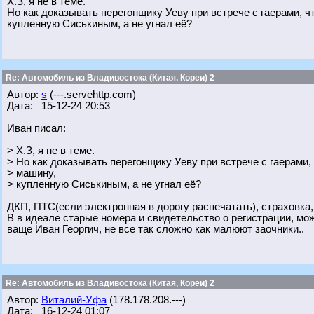
Х.З, я не в теме.
Но как доказывать перегонщику Уеву при встрече с гаерами, ч
купленную Сиськиным, а не угнал её?
Re: Автомобиль из Владивостока (Китая, Кореи) 2
Автор:
s
(---.servehttp.com)
Дата: 15-12-24 20:53
Иван писал:
> Х.З, я не в теме.
> Но как доказывать перегонщику Уеву при встрече с гаерами, 
> машину,
> купленную Сиськиным, а не угнал её?
ДКП, ПТС(если электронная в дорогу распечатать), страховка
В в идеале старые номера и свидетельство о регистрации, мож
ваще Иван Георгич, не все так сложно как малюют заочники..
Re: Автомобиль из Владивостока (Китая, Кореи) 2
Автор:
Виталий-Уфа
(178.178.208.---)
Дата: 16-12-24 01:07