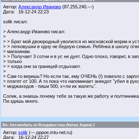
Автор:
Александр Иваново
(87.255.240.---)
Дата: 16-12-24 22:23
solik писал:
> Александр Иваново писал:
>
> > Брат мой двоюродный уволился из московской мэрии и ус
> > легковушки в одну не бедную семью. Ребёнка в школу отве
> магазинам.
> > Получает 3 сотни и в ус не дует. Одно плохо, говорит, в за
> только
> > когда они за границей отдыхают.
>
> Сам-то веришь? Но если так, ему ОЧЕНЬ (!) повезло с зарпл
> платят от 100. А то пока что напоминает анекдот "убил в ру
> моджахедов - пиши 500, х=ли их жалеть".
Солик, а знаешь почему тебе за такую же работу и полтинника
Пи.здишь много.
Re: Автомобиль из Владивостока (Китая, Кореи) 2
Автор:
solik
(---.pppoe.mtu-net.ru)
Дата: 16-12-24 22:27