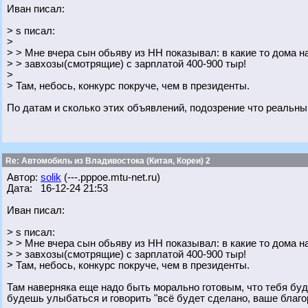
Иван писал:
> s писал:
>
> > Мне вчера сын обьяву из НН показывал: в какие то дома 
> > завхозы(смотрящие) с зарплатой 400-900 тыр!
>
> Там, небось, конкурс покруче, чем в президенты.
По датам и сколько этих объявлений, подозрение что реальн
Re: Автомобиль из Владивостока (Китая, Кореи) 2
Автор:
solik
(---.pppoe.mtu-net.ru)
Дата: 16-12-24 21:53
Иван писал:
> s писал:
> > Мне вчера сын обьяву из НН показывал: в какие то дома 
> > завхозы(смотрящие) с зарплатой 400-900 тыр!
> Там, небось, конкурс покруче, чем в президенты.
Там наверняка еще надо быть морально готовым, что тебя буду
будешь улыбаться и говорить "всё будет сделано, ваше благо