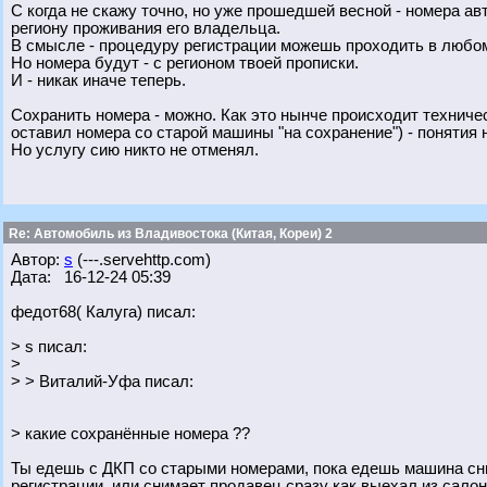
С когда не скажу точно, но уже прошедшей весной - номера 
региону проживания его владельца.
В смысле - процедуру регистрации можешь проходить в люб
Но номера будут - с регионом твоей прописки.
И - никак иначе теперь.
Сохранить номера - можно. Как это нынче происходит техническ
оставил номера со старой машины "на сохранение") - понятия 
Но услугу сию никто не отменял.
Re: Автомобиль из Владивостока (Китая, Кореи) 2
Автор:
s
(---.servehttp.com)
Дата: 16-12-24 05:39
федот68( Калуга) писал:
> s писал:
>
> > Виталий-Уфа писал:
> какие сохранённые номера ??
Ты едешь с ДКП со старыми номерами, пока едешь машина сни
регистрации, или снимает продавец сразу как выехал из салона