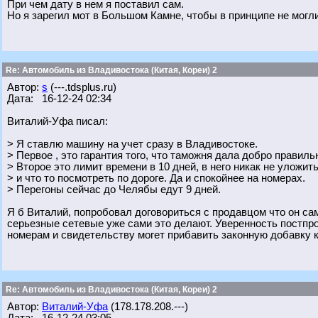
При чем дату в нем я поставил сам.
Но я зарегил мот в Большом Камне, чтобы в принципе не могл
Re: Автомобиль из Владивостока (Китая, Кореи) 2
Автор:
s
(---.tdsplus.ru)
Дата: 16-12-24 02:34
Виталий-Уфа писал:
> Я ставлю машину на учет сразу в Владивостоке.
> Первое , это гарантия того, что таможня дала добро правиль
> Второе это лимит времени в 10 дней, в него никак не уложит
> и что то посмотреть по дороге. Да и спокойнее на номерах.
> Перегоны сейчас до Челябы едут 9 дней.
Я б Виталий, попробовал договориться с продавцом что он са
серьезные сетевые уже сами это делают. Уверенность постпро
номерам и свидетельству могет прибавить законную добавку к 
Re: Автомобиль из Владивостока (Китая, Кореи) 2
Автор:
Виталий-Уфа
(178.178.208.---)