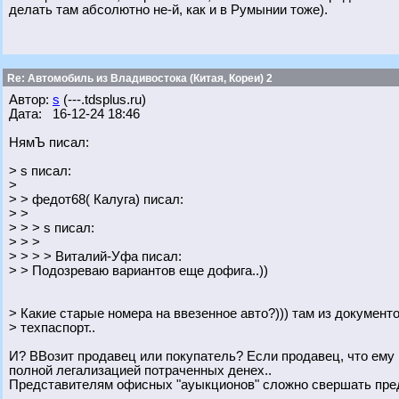
делать там абсолютно не-й, как и в Румынии тоже).
Re: Автомобиль из Владивостока (Китая, Кореи) 2
Автор:
s
(---.tdsplus.ru)
Дата: 16-12-24 18:46
НямЪ писал:
> s писал:
>
> > федот68( Калуга) писал:
> >
> > > s писал:
> > >
> > > > Виталий-Уфа писал:
> > Подозреваю вариантов еще дофига..))
> Какие старые номера на ввезенное авто?))) там из документ
> техпаспорт..
И? ВВозит продавец или покупатель? Если продавец, что ему
полной легализацией потраченных денех..
Представителям офисных "ауыкционов" сложно свершать пре