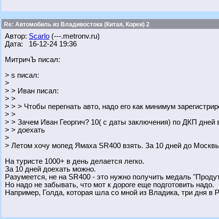
Re: Автомобиль из Владивостока (Китая, Кореи) 2
Автор:
Scarlo
(---.metronv.ru)
Дата: 16-12-24 19:36
МитричЪ писал:
> s писал:
>
> > Иван писал:
> >
> > > Чтобы перегнать авто, надо его как минимум зарегистрир
> >
> > Зачем Иван Георгич? 10( с даты заключения) по ДКП дней
> > доехать
>
> Летом хочу мопед Ямаха SR400 взять. За 10 дней до Москв
На туристе 1000+ в день делается легко.
За 10 дней доехать можно.
Разумеется, не на SR400 - это нужно получить медаль "Продут
Но надо не забывать, что мот к дороге еще подготовить надо.
Например, Голда, которая шла со мной из Владика, три дня в 