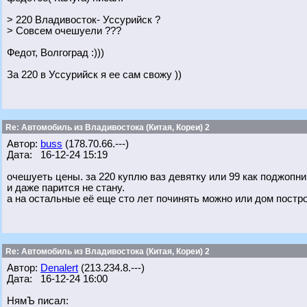
> 220 Владивосток- Уссурийск ?
> Совсем очешуели ???
Федот, Волгоград :)))
За 220 в Уссурийск я ее сам свожу ))
Re: Автомобиль из Владивостока (Китая, Кореи) 2
Автор:
buss
(178.70.66.---)
Дата: 16-12-24 15:19
очешуеть цены. за 220 куплю ваз девятку или 99 как поджопни
и даже парится не стану.
а на остальные её еще сто лет починять можно или дом постро
Re: Автомобиль из Владивостока (Китая, Кореи) 2
Автор:
Denalert
(213.234.8.---)
Дата: 16-12-24 16:00
НямЪ писал: