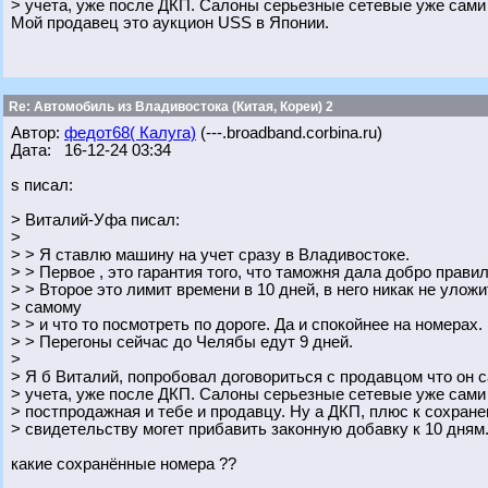
> учета, уже после ДКП. Салоны серьезные сетевые уже сами 
Мой продавец это аукцион USS в Японии.
Re: Автомобиль из Владивостока (Китая, Кореи) 2
Автор:
федот68( Калуга)
(---.broadband.corbina.ru)
Дата: 16-12-24 03:34
s писал:
> Виталий-Уфа писал:
>
> > Я ставлю машину на учет сразу в Владивостоке.
> > Первое , это гарантия того, что таможня дала добро прави
> > Второе это лимит времени в 10 дней, в него никак не уложи
> самому
> > и что то посмотреть по дороге. Да и спокойнее на номерах.
> > Перегоны сейчас до Челябы едут 9 дней.
>
> Я б Виталий, попробовал договориться с продавцом что он с
> учета, уже после ДКП. Салоны серьезные сетевые уже сами
> постпродажная и тебе и продавцу. Ну а ДКП, плюс к сохран
> свидетельству могет прибавить законную добавку к 10 дням..
какие сохранённые номера ??