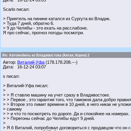
Дата: 16-12-24 03:05
Scarlo писал:
> Приятель на пинине катался из Сургута во Владик.
> Туда 7 дней, обратно 6.
> 9 до Челябы - это ехать на расслабоне.
Я про сейчас, прогноз погоды посмотри.
Re: Автомобиль из Владивостока (Китая, Кореи) 2
Автор:
Виталий-Уфа
(178.178.208.---)
Дата: 16-12-24 03:07
s писал:
> Виталий-Уфа писал:
>
> > Я ставлю машину на учет сразу в Владивостоке.
> > Первое , это гарантия того, что таможня дала добро прави
> > Второе это лимит времени в 10 дней, в него никак не уложи
> самому
> > и что то посмотреть по дороге. Да и спокойнее на номерах.
> > Перегоны сейчас до Челябы едут 9 дней.
>
> Я б Виталий, попробовал договориться с продавцом что он с