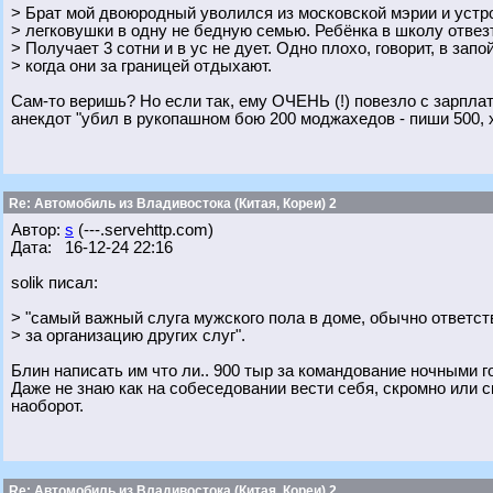
> Брат мой двоюродный уволился из московской мэрии и уст
> легковушки в одну не бедную семью. Ребёнка в школу отвезт
> Получает 3 сотни и в ус не дует. Одно плохо, говорит, в зап
> когда они за границей отдыхают.
Сам-то веришь? Но если так, ему ОЧЕНЬ (!) повезло с зарплато
анекдот "убил в рукопашном бою 200 моджахедов - пиши 500, 
Re: Автомобиль из Владивостока (Китая, Кореи) 2
Автор:
s
(---.servehttp.com)
Дата: 16-12-24 22:16
solik писал:
> "самый важный слуга мужского пола в доме, обычно ответс
> за организацию других слуг".
Блин написать им что ли.. 900 тыр за командование ночными г
Даже не знаю как на собеседовании вести себя, скромно или 
наоборот.
Re: Автомобиль из Владивостока (Китая, Кореи) 2