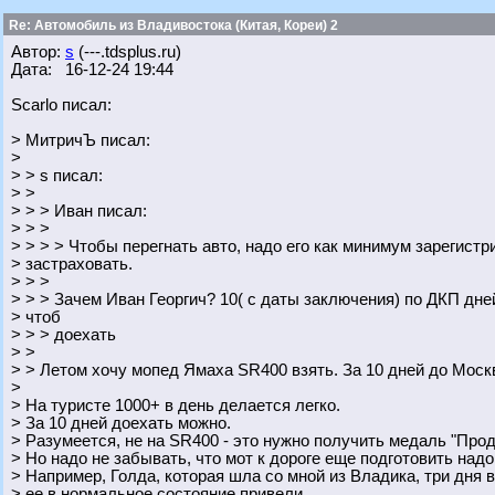
Re: Автомобиль из Владивостока (Китая, Кореи) 2
Автор:
s
(---.tdsplus.ru)
Дата: 16-12-24 19:44
Scarlo писал:
> МитричЪ писал:
>
> > s писал:
> >
> > > Иван писал:
> > >
> > > > Чтобы перегнать авто, надо его как минимум зарегистр
> застраховать.
> > >
> > > Зачем Иван Георгич? 10( с даты заключения) по ДКП дне
> чтоб
> > > доехать
> >
> > Летом хочу мопед Ямаха SR400 взять. За 10 дней до Мос
>
> На туристе 1000+ в день делается легко.
> За 10 дней доехать можно.
> Разумеется, не на SR400 - это нужно получить медаль "Прод
> Но надо не забывать, что мот к дороге еще подготовить надо
> Например, Голда, которая шла со мной из Владика, три дня 
> ее в нормальное состояние привели.