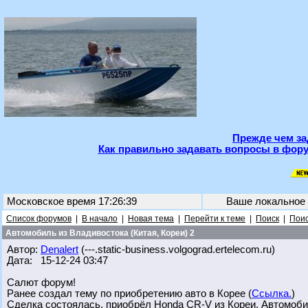
Прежде чем за
Как правильно задавать вопросы в фору
Московское время 17:26:39
Ваше локальное
Список форумов
|
В начало
|
Новая тема
|
Перейти к теме
|
Поиск
|
Поис
Автомобиль из Владивостока (Китая, Кореи) 2
Автор:
Denalert
(---.static-business.volgograd.ertelecom.ru)
Дата: 15-12-24 03:47
Салют форум!
Ранее создал тему по приобретению авто в Корее (
Ссылка.
)
Сделка состоялась, приобрёл Honda CR-V из Кореи. Автомоби