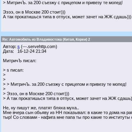
> МитричЪ. за 200 съезжу с прицепом и привезу те мопед!
Ээээ, он в Москве 200 стоит)))
А так прокатишься типа в отпуск, может зачет на ЖЖ сдашь)))
Re: Автомобиль из Владивостока (Китая, Кореи) 2
Автор:
s
(---.servehttp.com)
Дата: 16-12-24 21:34
МитричЪ писал:
> s писал:
>
>
> > МитричЪ. за 200 съезжу с прицепом и привезу те мопед!
>
> Ээээ, он в Москве 200 стоит)))
> А так прокатишься типа в отпуск, может зачет на ЖЖ сдашь)
Не, ну пишут же, платят бляха муха..
Мне вчера сын обьяву из НН показывал: в какие то дома на р
тыр! Со словами - нафига мне папа ты про какие то институты 