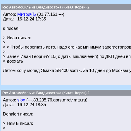
Re: Автомобиль из Владивостока (Китая, Кореи) 2
Автор:
МитричЪ
(91.77.161.---)
Дата: 16-12-24 17:35
s писал:
> Иван писал:
>
> > Чтобы перегнать авто, надо его как минимум зарегистриров
>
> Зачем Иван Георгич? 10( с даты заключения) по ДКП дней в
> доехать
Летом хочу мопед Ямаха SR400 взять. За 10 дней до Москвы
Re: Автомобиль из Владивостока (Китая, Кореи) 2
Автор:
slon
(---.83.235.76.gprs.mrdv.mts.ru)
Дата: 16-12-24 18:35
Denalert писал:
> НямЪ писал:
>