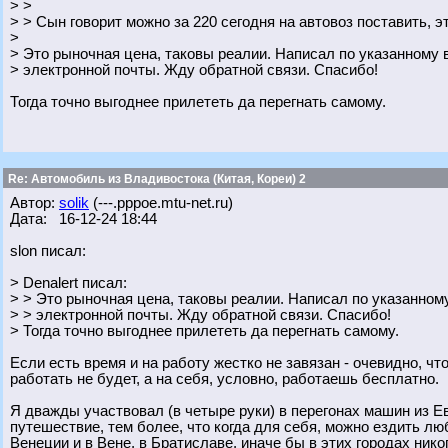
> >
> > Сын говорит можно за 220 сегодня на автовоз поставить, э
>
> Это рыночная цена, таковы реалии. Написал по указанному
> электронной почты. Жду обратной связи. Спасибо!
Тогда точно выгоднее прилететь да перегнать самому.
Re: Автомобиль из Владивостока (Китая, Кореи) 2
Автор:
solik
(---.pppoe.mtu-net.ru)
Дата: 16-12-24 18:44
slon писал:
> Denalert писал:
> > Это рыночная цена, таковы реалии. Написал по указанном
> > электронной почты. Жду обратной связи. Спасибо!
> Тогда точно выгоднее прилететь да перегнать самому.
Если есть время и на работу жестко не завязан - очевидно, чт
работать не будет, а на себя, условно, работаешь бесплатно.
Я дважды участвовал (в четыре руки) в перегонах машин из Ев
путешествие, тем более, что когда для себя, можно ездить лю
Венеции и в Вене, в Братиславе, иначе бы в этих городах нико