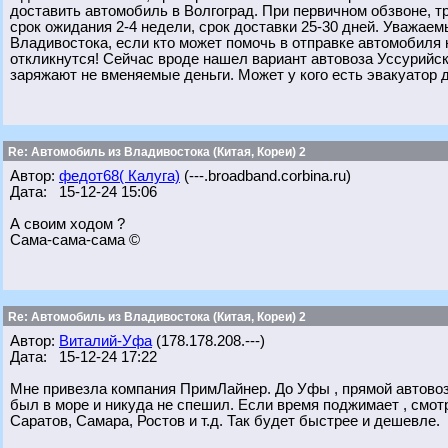
доставить автомобиль в Волгоград. При первичном обзвоне, 
срок ожидания 2-4 недели, срок доставки 25-30 дней. Уважа
Владивостока, если кто может помочь в отправке автомобиля 
откликнутся! Сейчас вроде нашел вариант автовоза Уссурийск
заряжают не вменяемые деньги. Может у кого есть эвакуатор д
Re: Автомобиль из Владивостока (Китая, Кореи) 2
Автор:
федот68( Калуга)
(---.broadband.corbina.ru)
Дата: 15-12-24 15:06
А своим ходом ?
Сама-сама-сама ©
Re: Автомобиль из Владивостока (Китая, Кореи) 2
Автор:
Виталий-Уфа
(178.178.208.---)
Дата: 15-12-24 17:22
Мне привезла компания ПримЛайнер. До Уфы , прямой автовоз 
был в море и никуда не спешил. Если время поджимает , смот
Саратов, Самара, Ростов и т.д. Так будет быстрее и дешевле.