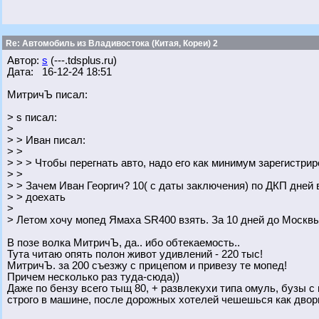
Re: Автомобиль из Владивостока (Китая, Кореи) 2
Автор:
s
(---.tdsplus.ru)
Дата: 16-12-24 18:51
МитричЪ писал:
> s писал:
>
> > Иван писал:
> >
> > > Чтобы перегнать авто, надо его как минимум зарегистрир
> >
> > Зачем Иван Георгич? 10( с даты заключения) по ДКП дней
> > доехать
>
> Летом хочу мопед Ямаха SR400 взять. За 10 дней до Москв
В позе волка МитричЪ, да.. ибо обтекаемость..
Тута читаю опять полон живот удивлений - 220 тыс!
МитричЪ. за 200 съезжу с прицепом и привезу те мопед!
Причем несколько раз туда-сюда))
Даже по бензу всего тыщ 80, + развлекухи типа омуль, бузы с 
строго в машине, после дорожных хотелей чешешься как дворн