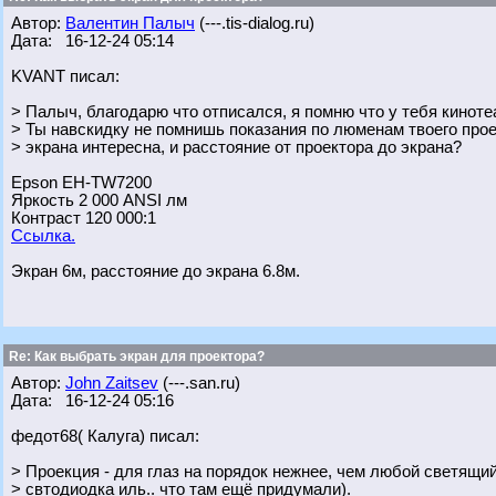
Автор:
Валентин Палыч
(---.tis-dialog.ru)
Дата: 16-12-24 05:14
KVANT писал:
> Палыч, благодарю что отписался, я помню что у тебя киноте
> Ты навскидку не помнишь показания по люменам твоего прое
> экрана интересна, и расстояние от проектора до экрана?
Epson EH-TW7200
Яркость 2 000 ANSI лм
Контраст 120 000:1
Ссылка.
Экран 6м, расстояние до экрана 6.8м.
Re: Как выбрать экран для проектора?
Автор:
John Zaitsev
(---.san.ru)
Дата: 16-12-24 05:16
федот68( Калуга) писал:
> Проекция - для глаз на порядок нежнее, чем любой светящий
> свтодиодка иль.. что там ещё придумали).