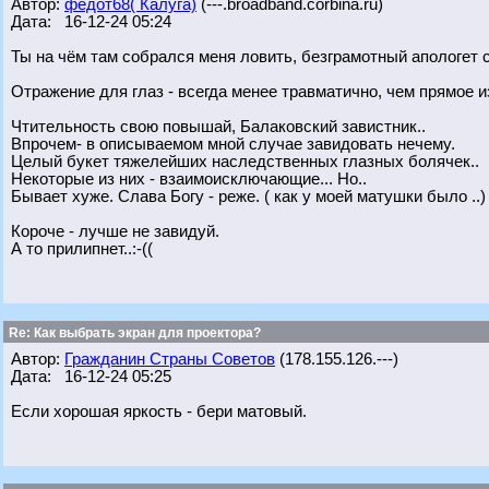
Автор:
федот68( Калуга)
(---.broadband.corbina.ru)
Дата: 16-12-24 05:24
Ты на чём там собрался меня ловить, безграмотный апологет 
Отражение для глаз - всегда менее травматично, чем прямое и
Чтительность свою повышай, Балаковский завистник..
Впрочем- в описываемом мной случае завидовать нечему.
Целый букет тяжелейших наследственных глазных болячек..
Некоторые из них - взаимоисключающие... Но..
Бывает хуже. Слава Богу - реже. ( как у моей матушки было ..)
Короче - лучше не завидуй.
А то прилипнет..:-((
Re: Как выбрать экран для проектора?
Автор:
Гражданин Страны Советов
(178.155.126.---)
Дата: 16-12-24 05:25
Если хорошая яркость - бери матовый.