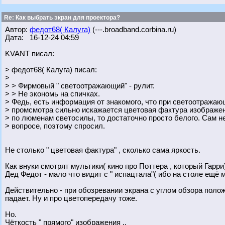
Re: Как выбрать экран для проектора?
Автор:
федот68( Калуга)
(---.broadband.corbina.ru)
Дата: 16-12-24 04:59
KVANT писал:
> федот68( Калуга) писал:
>
> > Фирмовый " светоотражающий" - рулит.
> > Не экономь на спичках.
> Федь, есть информация от знакомого, что при светоотражаю
> промсмотра сильно искажается цветовая фактура изображен
> по люменам светосилы, то достаточно просто белого. Сам н
> вопросе, поэтому спросил.
Не столько " цветовая фактура" , сколько сама яркость.
Как внуки смотрят мультики( кино про Поттера , который Гарри)
Дед Федот - мало что видит с " испацтала"( ибо на столе ещё мн
Действительно - при обозревании экрана с углом обзора положе
падает. Ну и про цветопередачу тоже.
Но.
Чёткость " прямого" изображения ..