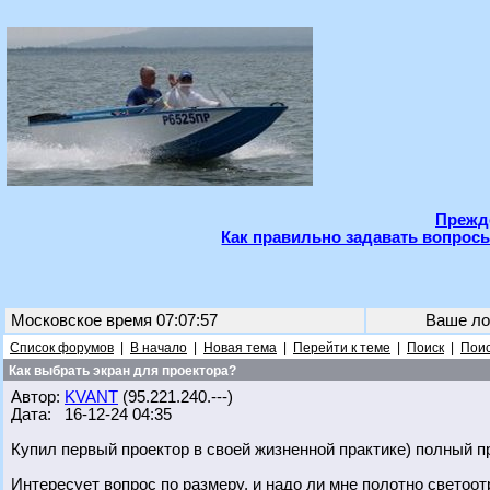
Прежде
Как правильно задавать вопросы
Московское время 07:07:57
Ваше ло
Список форумов
|
В начало
|
Новая тема
|
Перейти к теме
|
Поиск
|
Поис
Как выбрать экран для проектора?
Автор:
KVANT
(95.221.240.---)
Дата: 16-12-24 04:35
Купил первый проектор в своей жизненной практике) полный п
Интересует вопрос по размеру, и надо ли мне полотно светоо