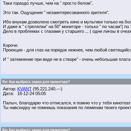
Таки гораздо лучше, чем на " просто белом".
Это так. Ощущения " незаинтересованного зрителя".
Ибо внукам дозволено смотреть кино и мультики только на бо
И даже в " стрелялки" на 50" мониторе - только " по часам"( по 
Дело в проблемах с глазами у старшего ... ( одни линзы в очках
Короче.
Проекция - для глаз на порядок нежнее, чем любой светящийся
И " затемнение при виде не в створе" - очень небольшая плат
Re: Как выбрать экран для проектора?
Автор:
KVANT
(95.221.240.---)
Дата: 16-12-24 05:05
Палыч, благодарю что отписался, я помню что у тебя кинотеат
Ты навскидку не помнишь показания по люменам твоего проекто
Re: Как выбрать экран для проектора?