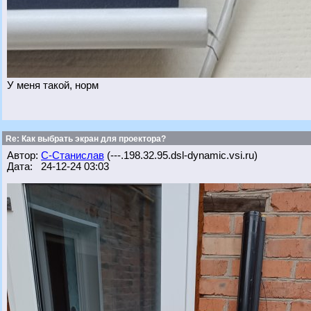
У меня такой, норм
Re: Как выбрать экран для проектора?
Автор:
С-Станислав
(---.198.32.95.dsl-dynamic.vsi.ru)
Дата: 24-12-24 03:03