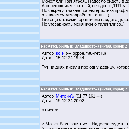
Может блин заняться.. Надоело сидеть в д
А перегонщик я знатный, не одного ДТП за 4
По секрету, главная характеристика профи
отличается мегадрайв от толпы..)
Где еще с такими гарантиями найдете довоз.
Но уговаривать меня нужно талантливо..)
Re: Автомобиль из Владивостока (Китая, Кореи) 2
Автор:
solik
(---.pppoe.mtu-net.ru)
Дата: 15-12-24 19:44
Тут на днях писали про одну девицу, кото
Re: Автомобиль из Владивостока (Китая, Кореи) 2
Автор:
МитричЪ
(91.77.161.---)
Дата: 15-12-24 20:02
s писал:
> Может блин заняться.. Надоело сидеть 
> Но уговаривать меня нужно талантливо..)