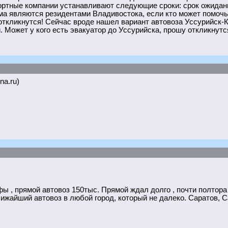
ортные компании устанавливают следующие сроки: срок ожидания
а являются резидентами Владивостока, если кто может помочь 
ткликнутся! Сейчас вроде нашел вариант автовоза Уссурийск-Кр
 Может у кого есть эвакуатор до Уссурийска, прошу откликнутся
na.ru)
 , прямой автовоз 150тыс. Прямой ждал долго , почти полтора 
жайший автовоз в любой город, который не далеко. Саратов, Са