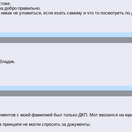
токе.
ала добро правильно.
 никак не уложиться, если ехать самому и что то посмотреть по 
Владик.
кументов с моей фамилией был только ДКП. Мот ввозился на юри
в принципе не могли спросить за документы.