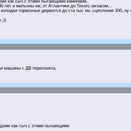
оме как сыч с этими пыхающими каминами..
0 лет и мильоны км, от Атлантики до Тихого зигзагом...
: колодки тормозные держатся до ста тыс км, сцепление 300, ну
.))
рая машины с ДВ перегоняла.
в доме как сыч с этими пыхающими