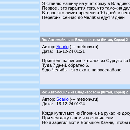
Я ставлю машину на учет сразу в Владивос
Первое , это гарантия того, что таможня д
Второе это лимит времени в 10 дней, в него
Перегоны сейчас до Челябы едут 9 дней.
Re: Автомобиль из Владивостока (Китая, Кореи) 2
Автор:
Scarlo
(---.metronv.ru)
Дата: 16-12-24 01:21
Приятель на пинине катался из Сургута во 
Туда 7 дней, обратно 6.
9 до Челябы - это ехать на расслабоне.
Re: Автомобиль из Владивостока (Китая, Кореи) 2
Автор:
Scarlo
(---.metronv.ru)
Дата: 16-12-24 01:24
Когда купил мот из Японии, на руках из до
При чем дату в нем я поставил сам.
Но я зарегил мот в Большом Камне, чтобы 