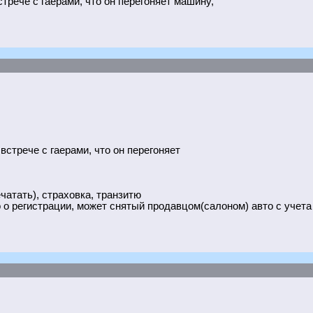
трече с гаерами, что он перегоняет машину,
встрече с гаерами, что он перегоняет
чатать), страховка, транзитю
о регистрации, может снятый продавцом(салоном) авто с учета о