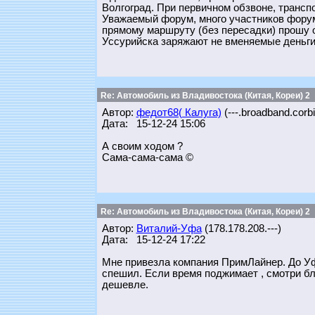
Волгоград. При первичном обзвоне, трансп
Уважаемый форум, много участников форум
прямому маршруту (без пересадки) прошу о
Уссурийска заряжают не вменяемые деньги.
Re: Автомобиль из Владивостока (Китая, Кореи) 2
Автор:
федот68( Калуга)
(---.broadband.corbi
Дата: 15-12-24 15:06
А своим ходом ?
Сама-сама-сама ©
Re: Автомобиль из Владивостока (Китая, Кореи) 2
Автор:
Виталий-Уфа
(178.178.208.---)
Дата: 15-12-24 17:22
Мне привезла компания ПримЛайнер. До Уфы
спешил. Если время поджимает , смотри бли
дешевле.