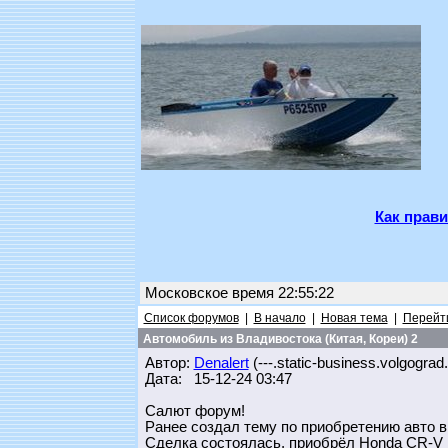
Как прави
Московское время 22:55:22
Список форумов
|
В начало
|
Новая тема
|
Перейти
Автомобиль из Владивостока (Китая, Кореи) 2
Автор:
Denalert
(---.static-business.volgograd
Дата: 15-12-24 03:47
Салют форум!
Ранее создал тему по приобретению авто в
Сделка состоялась, приобрёл Honda CR-V 