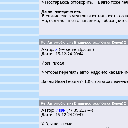
> Постараюсь отговорить. На авто тоже печ
Да не, наверное нет.
Я снизил свою межконтинентальность до пар
Но, если чо.. где то недалеко, - обращайтес
Re: Автомобиль из Владивостока (Китая, Кореи) 2
Автор:
s
(---.servehttp.com)
Дата: 15-12-24 20:44
Иван писал:
> Чтобы перегнать авто, надо его как мини
Зачем Иван Георгич? 10( с даты заключени
Re: Автомобиль из Владивостока (Китая, Кореи) 2
Автор:
Иван
(77.35.213.---)
Дата: 15-12-24 20:47
Х.З, я не в теме.