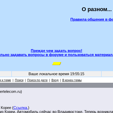
О разном...
Правила общения в ф
Прежде чем задать вопрос!
льно задавать вопросы в форуме и пользоваться материал
Ваше локальное время
19:55:15
 к теме
|
Поиск
|
Поиск по дате
|
Вход
|
В конец темы
.ertelecom.ru)
 Корее (
Ссылка.
)
из Кореи. Автомобиль сейчас во Владивостоке. Теперь возникл