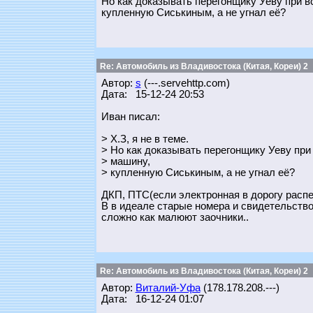
Но как доказывать перегонщику Уеву при вс
купленную Сиськиным, а не угнал её?
Re: Автомобиль из Владивостока (Китая, Кореи) 2
Автор:
s
(---.servehttp.com)
Дата: 15-12-24 20:53
Иван писал:
> Х.З, я не в теме.
> Но как доказывать перегонщику Уеву при 
> машину,
> купленную Сиськиным, а не угнал её?
ДКП, ПТС(если электронная в дорогу распе
В в идеале старые номера и свидетельство 
сложно как малюют заочники..
Re: Автомобиль из Владивостока (Китая, Кореи) 2
Автор:
Виталий-Уфа
(178.178.208.---)
Дата: 16-12-24 01:07