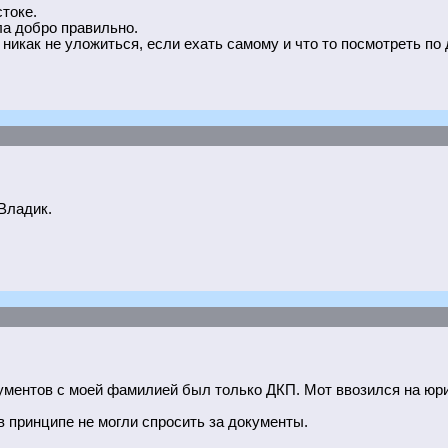
токе.
ала добро правильно.
 никак не уложиться, если ехать самому и что то посмотреть по 
Владик.
кументов с моей фамилией был только ДКП. Мот ввозился на юри
в принципе не могли спросить за документы.