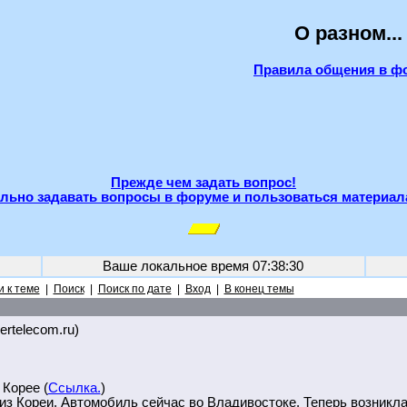
О разном...
Правила общения в ф
Прежде чем задать вопрос!
льно задавать вопросы в форуме и пользоваться материал
Ваше локальное время
07:38:30
 к теме
|
Поиск
|
Поиск по дате
|
Вход
|
В конец темы
.ertelecom.ru)
 Корее (
Ссылка.
)
из Кореи. Автомобиль сейчас во Владивостоке. Теперь возникл