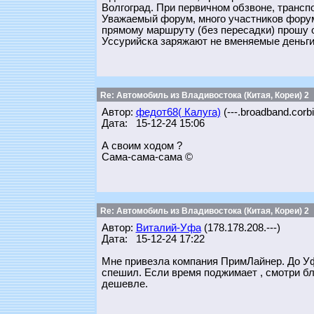
Волгоград. При первичном обзвоне, трансп
Уважаемый форум, много участников форум
прямому маршруту (без пересадки) прошу о
Уссурийска заряжают не вменяемые деньги.
Re: Автомобиль из Владивостока (Китая, Кореи) 2
Автор:
федот68( Калуга)
(---.broadband.corbi
Дата: 15-12-24 15:06
А своим ходом ?
Сама-сама-сама ©
Re: Автомобиль из Владивостока (Китая, Кореи) 2
Автор:
Виталий-Уфа
(178.178.208.---)
Дата: 15-12-24 17:22
Мне привезла компания ПримЛайнер. До Уфы
спешил. Если время поджимает , смотри бли
дешевле.