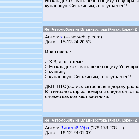
Но как доказывать перегонщику Уеву при вс
купленную Сиськиным, а не угнал её?
Re: Автомобиль из Владивостока (Китая, Кореи) 2
Автор:
s
(---.servehttp.com)
Дата: 15-12-24 20:53
Иван писал:
> Х.З, я не в теме.
> Но как доказывать перегонщику Уеву при 
> машину,
> купленную Сиськиным, а не угнал её?
ДКП, ПТС(если электронная в дорогу распе
В в идеале старые номера и свидетельство 
сложно как малюют заочники..
Re: Автомобиль из Владивостока (Китая, Кореи) 2
Автор:
Виталий-Уфа
(178.178.208.---)
Дата: 16-12-24 01:07