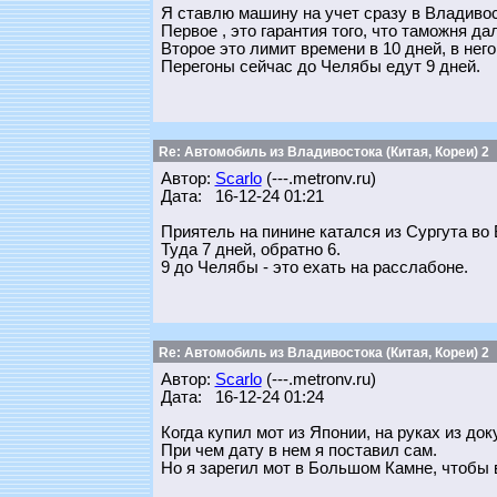
Я ставлю машину на учет сразу в Владивос
Первое , это гарантия того, что таможня д
Второе это лимит времени в 10 дней, в него
Перегоны сейчас до Челябы едут 9 дней.
Re: Автомобиль из Владивостока (Китая, Кореи) 2
Автор:
Scarlo
(---.metronv.ru)
Дата: 16-12-24 01:21
Приятель на пинине катался из Сургута во 
Туда 7 дней, обратно 6.
9 до Челябы - это ехать на расслабоне.
Re: Автомобиль из Владивостока (Китая, Кореи) 2
Автор:
Scarlo
(---.metronv.ru)
Дата: 16-12-24 01:24
Когда купил мот из Японии, на руках из до
При чем дату в нем я поставил сам.
Но я зарегил мот в Большом Камне, чтобы 