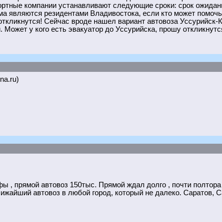
ортные компании устанавливают следующие сроки: срок ожидания
а являются резидентами Владивостока, если кто может помочь 
ткликнутся! Сейчас вроде нашел вариант автовоза Уссурийск-Кр
 Может у кого есть эвакуатор до Уссурийска, прошу откликнутся
na.ru)
 , прямой автовоз 150тыс. Прямой ждал долго , почти полтора 
жайший автовоз в любой город, который не далеко. Саратов, Са