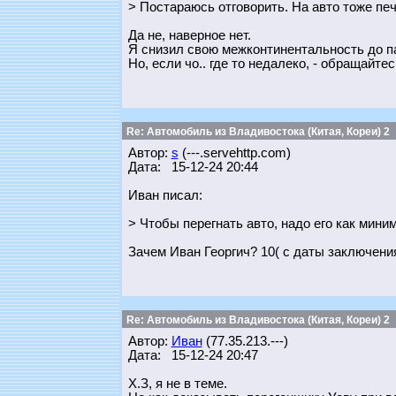
> Постараюсь отговорить. На авто тоже печ
Да не, наверное нет.
Я снизил свою межконтинентальность до пар
Но, если чо.. где то недалеко, - обращайтес
Re: Автомобиль из Владивостока (Китая, Кореи) 2
Автор:
s
(---.servehttp.com)
Дата: 15-12-24 20:44
Иван писал:
> Чтобы перегнать авто, надо его как мини
Зачем Иван Георгич? 10( с даты заключени
Re: Автомобиль из Владивостока (Китая, Кореи) 2
Автор:
Иван
(77.35.213.---)
Дата: 15-12-24 20:47
Х.З, я не в теме.