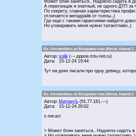
Может блин заняться.. Надоело сидеть в д
А перегонщик я знатный, не одного ДТП за 4
По секрету, главная характеристика профи
отличается мегадрайв от толпы..)
Где еще с такими гарантиями найдете довоз.
Но уговаривать меня нужно талантливо..)
Re: Автомобиль из Владивостока (Китая, Кореи) 2
Автор:
solik
(---.pppoe.mtu-net.ru)
Дата: 15-12-24 19:44
Тут на днях писали про одну девицу, кото
Re: Автомобиль из Владивостока (Китая, Кореи) 2
Автор:
МитричЪ
(91.77.161.---)
Дата: 15-12-24 20:02
s писал:
> Может блин заняться.. Надоело сидеть 
> Но уговаривать меня нужно талантливо..)