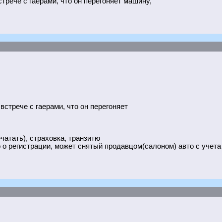
трече с гаерами, что он перегоняет машину,
встрече с гаерами, что он перегоняет
чатать), страховка, транзитю
о регистрации, может снятый продавцом(салоном) авто с учета о