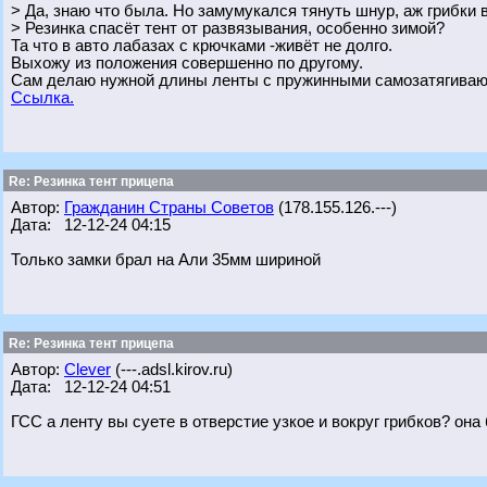
> Да, знаю что была. Но замумукался тянуть шнур, аж грибки в
> Резинка спасёт тент от развязывания, особенно зимой?
Та что в авто лабазах с крючками -живёт не долго.
Выхожу из положения совершенно по другому.
Сам делаю нужной длины ленты с пружинными самозатягива
Ссылка.
Re: Резинка тент прицепа
Автор:
Гражданин Страны Советов
(178.155.126.---)
Дата: 12-12-24 04:15
Только замки брал на Али 35мм шириной
Re: Резинка тент прицепа
Автор:
Clever
(---.adsl.kirov.ru)
Дата: 12-12-24 04:51
ГСС а ленту вы суете в отверстие узкое и вокруг грибков? она