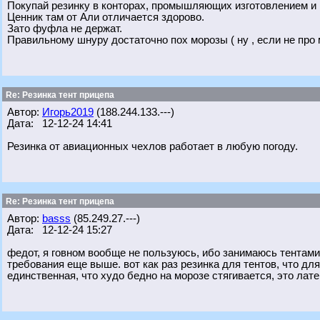
Покупай резинку в конторах, промышляющих изготовлением и
Ценник там от Али отличается здорово.
Зато фуфла не держат.
Правильному шнуру достаточно пох морозы ( ну , если не про м
Re: Резинка тент прицепа
Автор:
Игорь2019
(188.244.133.---)
Дата: 12-12-24 14:41
Резинка от авиационных чехлов работает в любую погоду.
Re: Резинка тент прицепа
Автор:
basss
(85.249.27.---)
Дата: 12-12-24 15:27
федот, я говном вообще не пользуюсь, ибо занимаюсь тентами
требования еще выше. вот как раз резинка для тентов, что дл
единственная, что худо бедно на морозе стягивается, это лат