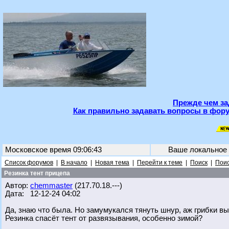
Прежде чем за
Как правильно задавать вопросы в фору
Московское время 09:06:43
Ваше локальное
Список форумов
|
В начало
|
Новая тема
|
Перейти к теме
|
Поиск
|
Поис
Резинка тент прицепа
Автор:
chemmaster
(217.70.18.---)
Дата: 12-12-24 04:02
Да, знаю что была. Но замумукался тянуть шнур, аж грибки выл
Резинка спасёт тент от развязывания, особенно зимой?