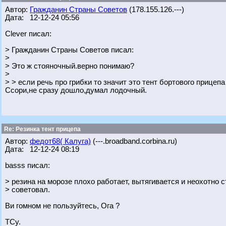
Автор:
Гражданин Страны Советов
(178.155.126.---)
Дата: 12-12-24 05:56
Clever писал:
> Гражданин Страны Советов писал:
>
> Это ж стояночный.верно понимаю?
>
> > если речь про грибки то значит это тент бортового прицепа
Ссори,не сразу дошло,думал лодочный.
Re: Резинка тент прицепа
Автор:
федот68( Калуга)
(---.broadband.corbina.ru)
Дата: 12-12-24 08:19
basss писал:
> резина на морозе плохо работает, вытягивается и неохотно с
> советовал.
Ви гомном не пользуйтесь, Ога ?
ТСу.