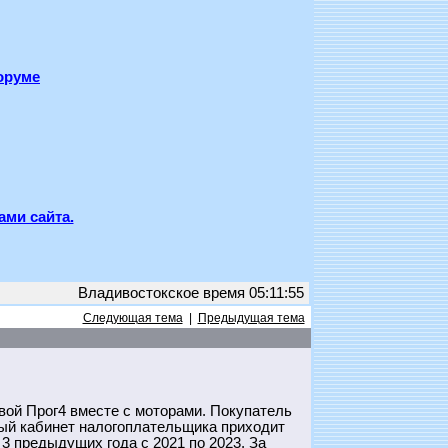
оруме
ами сайта.
Владивостокское время 05:11:55
Следующая тема
|
Предыдущая тема
вой Прог4 вместе с моторами. Покупатель
чный кабинет налогоплательщика приходит
3 предыдущих года с 2021 по 2023. За