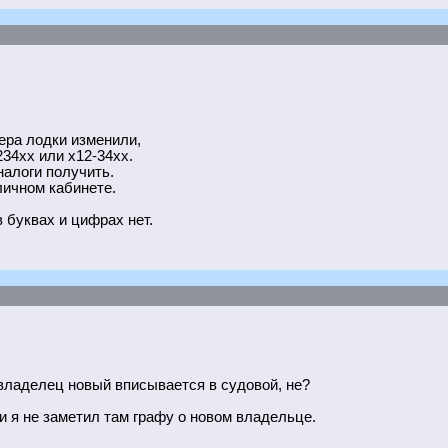
ера лодки изменили,
234хх или х12-34хх.
налоги получить.
личном кабинете.
 буквах и цифрах нет.
 владелец новый вписывается в судовой, не?
 я не заметил там графу о новом владельце.