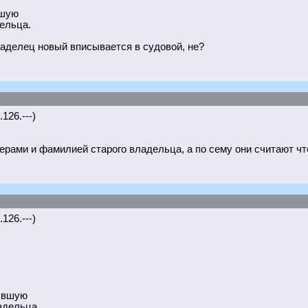
вшую
дельца.
ладелец новый вписывается в судовой, не?
126.---)
рами и фамилией старого владельца, а по сему они считают чт
126.---)
бывшую
адельца.