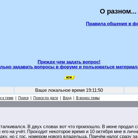
О разном...
Правила общения в ф
Прежде чем задать вопрос!
льно задавать вопросы в форуме и пользоваться материал
Ваше локальное время
19:11:50
 к теме
|
Поиск
|
Поиск по дате
|
Вход
|
В конец темы
талкивался. В двух словах вот что произошло. В июне продал с
л его на учёт. Проходит некоторое время и 10 октября мне в ли
у, но с гос. номером нового владельца. Причём налог сразу за 