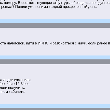
с. номеру. В соответствующие структуры обращался не один раз
го решал? Пошли уже пени за каждый просроченный день.
абота налоговой. идти в ИФНС и разбираться с ними. если ранее 
ра лодки изменили,
4хх или х12-34хх.
логи получить.
чном кабинете.