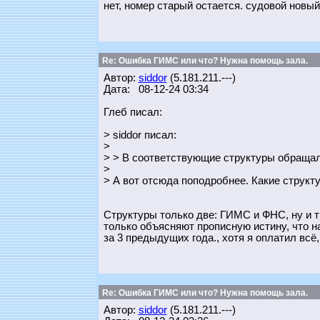
нет, номер старый остается. судовой новый
Re: Ошибка ГИМС или что? Нужна помощь зала.
Автор:
siddor
(5.181.211.---)
Дата: 08-12-24 03:34
Глеб писал:
> siddor писал:
>
> > В соответствующие структуры обращалс
>
> А вот отсюда поподробнее. Какие структ
Структуры только две: ГИМС и ФНС, ну и тр
только объясняют прописную истину, что н
за 3 предыдущих года., хотя я оплатил всё
Re: Ошибка ГИМС или что? Нужна помощь зала.
Автор:
siddor
(5.181.211.---)