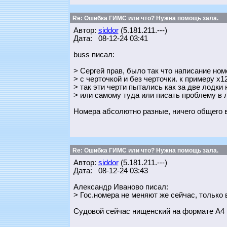
Re: Ошибка ГИМС или что? Нужна помощь зала.
Автор:
siddor
(5.181.211.---)
Дата: 08-12-24 03:41
buss писал:
> Сергей прав, было так что написание ном
> с черточкой и без черточки. к примеру х1
> так эти черти пытались как за две лодки 
> или самому туда или писать проблему в 
Номера абсолютно разные, ничего общего в
Re: Ошибка ГИМС или что? Нужна помощь зала.
Автор:
siddor
(5.181.211.---)
Дата: 08-12-24 03:43
Александр Иваново писал:
> Гос.номера не меняют же сейчас, только
Судовой сейчас нищенский на формате А4 и