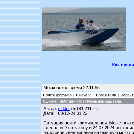
Как прави
Московское время 22:11:55
Список форумов
|
В начало
|
Новая тема
|
Перейти
Ошибка ГИМС или что? Нужна помощь зала.
Автор:
siddor
(5.181.211.---)
Дата: 08-12-24 01:22
Ситуация почти криминальная. Может кто с
сделал всё по закону и 24.07.2024 постави
налоговое уведомление на бывшую мою лодк