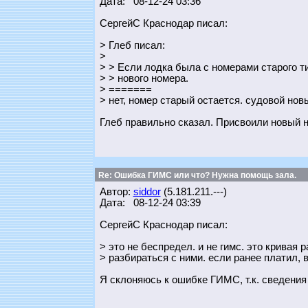
Дата: 08-12-24 03:36
СергейС Краснодар писал:
> Глеб писал:
>
> > Если лодка была с номерами старого т
> > нового номера.
> =======
> нет, номер старый остается. судовой нов
Глеб правильно сказал. Присвоили новый но
Re: Ошибка ГИМС или что? Нужна помощь зала.
Автор:
siddor
(5.181.211.---)
Дата: 08-12-24 03:39
СергейС Краснодар писал:
> это не беспредел. и не гимс. это кривая 
> разбираться с ними. если ранее платил, 
Я склоняюсь к ошибке ГИМС, т.к. сведения 