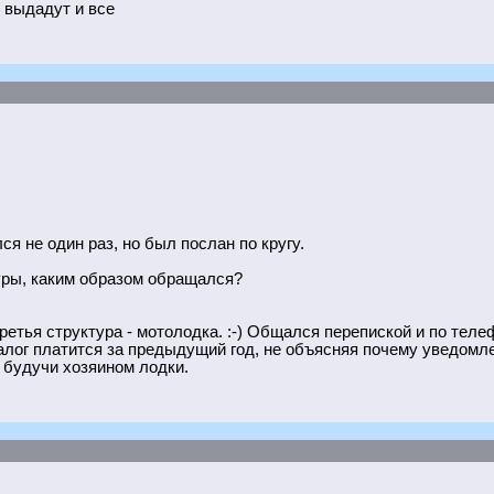
 выдадут и все
я не один раз, но был послан по кругу.
уры, каким образом обращался?
етья структура - мотолодка. :-) Общался перепиской и по теле
алог платится за предыдущий год, не объясняя почему уведомл
, будучи хозяином лодки.