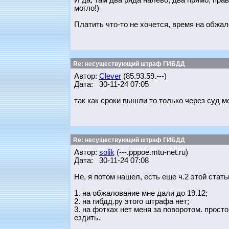
И да, там два ряда налево, два прямо, пра
могло!)
Платить что-то не хочется, время на обжал
Re: несуществующий штраф ГИБДД
Автор:
Clever
(85.93.59.---)
Дата: 30-11-24 07:05
так как сроки вышли то только через суд м
Re: несуществующий штраф ГИБДД
Автор:
solik
(---.pppoe.mtu-net.ru)
Дата: 30-11-24 07:08
Не, я потом нашел, есть еще ч.2 этой стать
1. на обжалование мне дали до 19.12;
2. на гибдд.ру этого штрафа нет;
3. на фотках нет меня за поворотом. просто
ездить.