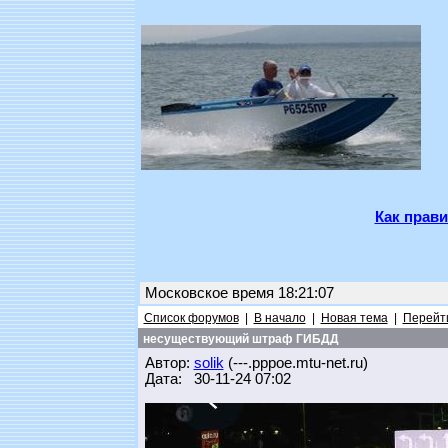
Как прави
Московское время 18:21:07
Список форумов
|
В начало
|
Новая тема
|
Перейти
несуществующий штраф ГИБДД
Автор:
solik
(---.pppoe.mtu-net.ru)
Дата: 30-11-24 07:02