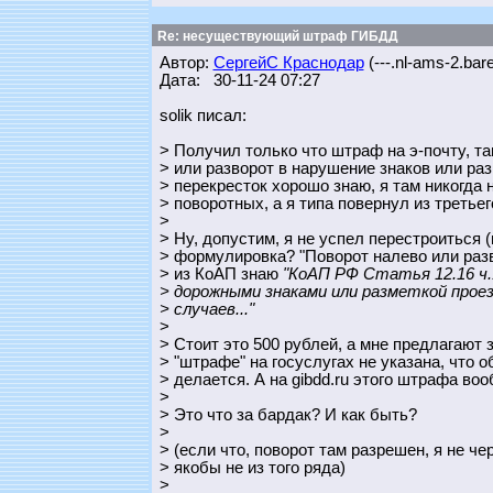
Re: несуществующий штраф ГИБДД
Автор:
СергейС Краснодар
(---.nl-ams-2.bar
Дата: 30-11-24 07:27
solik писал:
> Получил только что штраф на э-почту, та
> или разворот в нарушение знаков или раз
> перекресток хорошо знаю, я там никогда 
> поворотных, а я типа повернул из третьег
>
> Ну, допустим, я не успел перестроиться 
> формулировка? "Поворот налево или разв
> из КоАП знаю
"КоАП РФ Статья 12.16 ч.
> дорожными знаками или разметкой проез
> случаев..."
>
> Стоит это 500 рублей, а мне предлагают 
> "штрафе" на госуслугах не указана, что 
> делается. А на gibdd.ru этого штрафа воо
>
> Это что за бардак? И как быть?
>
> (если что, поворот там разрешен, я не ч
> якобы не из того ряда)
>