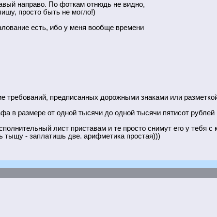
равый направо. По фоткам отнюдь не видно,
пишу, просто быть не могло!)
жалование есть, ибо у меня вообще времени
ие требований, предписанных дорожными знаками или разметкой 
фа в размере от одной тысячи до одной тысячи пятисот рублей
полнительный лист приставам и те просто снимут его у тебя с
ь тыщу - заплатишь две. арифметика простая)))