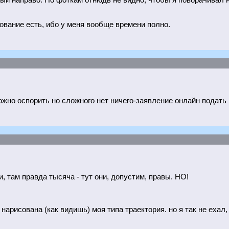
вый направо. По фоткам отнюдь не видно, чтобы я поворачивал на
ование есть, ибо у меня вообще времени полно.
ожно оспорить но сложного нет ничего-заявление онлайн подать
и, там правда тысяча - тут они, допустим, правы. НО!
 нарисована (как видишь) моя типа траектория. но я так не ехал