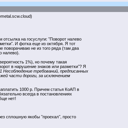
emetal.scw.cloud)
м отсылка на госуслуги: "Поворот налево
метки". И фотка еще из октября. Я тот
не поворачиваю не из того ряда (там два
о налево).
(вероятность 1%), но почему такая
орот в нарушение знаков или разметки"? Я
1 Несоблюдение требований, предписанных
жей части дороги, за исключением
заплатить 1000 р. Причем статья КоАП в
обязательно всегда в постановлениях
бще нет!
ерез сплошную якобы "проехал", просто