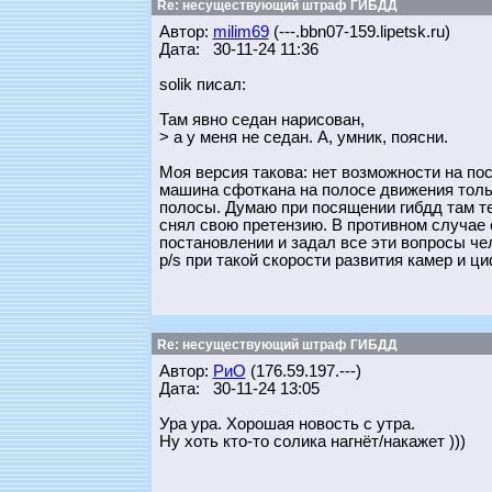
Re: несуществующий штраф ГИБДД
Автор:
milim69
(---.bbn07-159.lipetsk.ru)
Дата: 30-11-24 11:36
solik писал:
Там явно седан нарисован,
> а у меня не седан. А, умник, поясни.
Моя версия такова: нет возможности на по
машина сфоткана на полосе движения тольк
полосы. Думаю при посящении гибдд там те
снял свою претензию. В противном случае 
постановлении и задал все эти вопросы че
p/s при такой скорости развития камер и ц
Re: несуществующий штраф ГИБДД
Автор:
РиО
(176.59.197.---)
Дата: 30-11-24 13:05
Ура ура. Хорошая новость с утра.
Ну хоть кто-то солика нагнёт/накажет )))