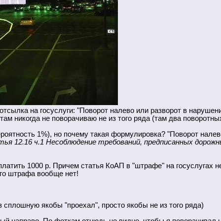
отсылка на госуслуги: "Поворот налево или разворот в нарушени
там никогда не поворачиваю не из того ряда (там два поворотных
вероятность 1%), но почему такая формулировка? "Поворот налев
ья 12.16 ч.1 Несоблюдение требований, предписанных дорожн
платить 1000 р. Причем статья КоАП в "штрафе" на госуслугах не
ого штрафа вообще нет!
ез сплошную якобы "проехал", просто якобы не из того ряда)