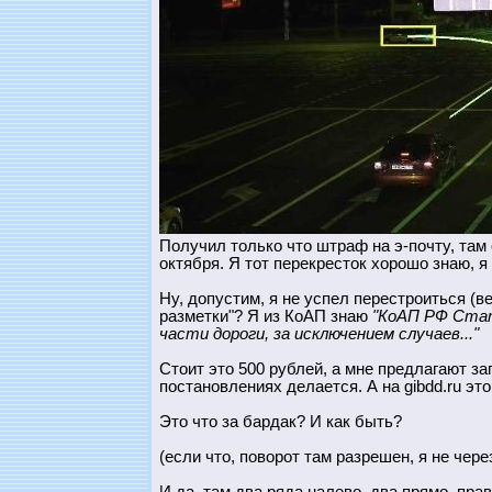
Получил только что штраф на э-почту, там 
октября. Я тот перекресток хорошо знаю, я 
Ну, допустим, я не успел перестроиться (
разметки"? Я из КоАП знаю
"КоАП РФ Стат
части дороги, за исключением случаев..."
Стоит это 500 рублей, а мне предлагают за
постановлениях делается. А на gibdd.ru эт
Это что за бардак? И как быть?
(если что, поворот там разрешен, я не чер