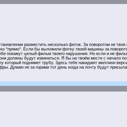
становлении разместить несколько фоток. За поворотом не твоя 
о *прямо*. Если бы выложили фотку твоей машины за поворотом
бе покажут целый фильм твоего нарушения. Но если и не фильм 
они должны будут извиниться. Я бы на твоём месте с начало поз
лу который поднимет трубу. Здесь тебе накидают миллион верс
ифры. Думаю не за горами тот день когда на почту будут присыл