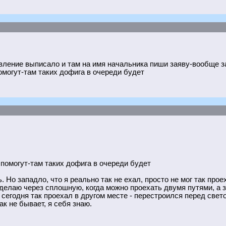
овление выписало и там на имя начальника пиши заяву-вообще з
омогут-там таких дофига в очереди будет
 помогут-там таких дофига в очереди будет
. Но западло, что я реально так не ехал, просто не мог так про
 делаю через сплошную, когда можно проехать двумя путями, а з
 сегодня так проехал в другом месте - перестроился перед свет
ак не бывает, я себя знаю.