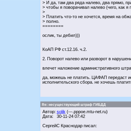
> И да, там два ряда налево, два прямо, п
> чтобы я поворачивал налево (чего, как я 
>
> Платить что-то не хочется, время на об
> полно.
========
ослик, ты дебил)))
КоАП РФ ст.12.16. ч.2.
2. Поворот налево или разворот в нарушен
влечет наложение административного штра
да, можешь не платить. ЦАФАП передаст ис
исполнительского сбора. не хочешь платит
Re: несуществующий штраф ГИБДД
Автор:
solik
(---.pppoe.mtu-net.ru)
Дата: 30-11-24 07:42
СергейС Краснодар писал: