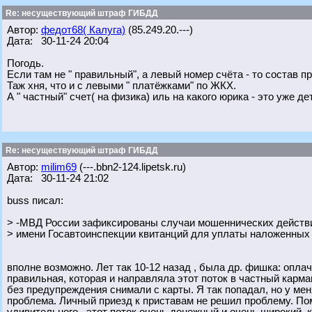
Re: несуществующий штраф ГИБДД
Автор:
федот68( Калуга)
(85.249.20.---)
Дата: 30-11-24 20:04
Погодь.
Если там не " правильный", а левый номер счёта - то состав п
Таж хня, что и с левыми " платёжками" по ЖКХ.
А " частный" счет( на физика) иль на какого юрика - это уже д
Re: несуществующий штраф ГИБДД
Автор:
milim69
(---.bbn2-124.lipetsk.ru)
Дата: 30-11-24 21:02
buss писал:
> -МВД России зафиксированы случаи мошеннических действи
> имени Госавтоинспекции квитанций для уплаты наложенных
вполне возможно. Лет так 10-12 назад , была др. фишка: опла
правильная, которая и направляла этот поток в частный карма
без предупреждения снимали с карты. Я так попадал, но у ме
проблема. Личный приезд к приставам не решил проблему. По