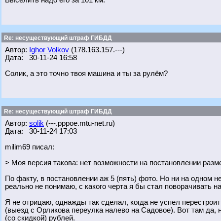
Выселить надо его за 101 км.
Re: несуществующий штраф ГИБДД
Автор:
Ighor Volkov
(178.163.157.---)
Дата: 30-11-24 16:58
Солик, а это точно твоя машина и ты за рулём?
Re: несуществующий штраф ГИБДД
Автор:
solik
(---.pppoe.mtu-net.ru)
Дата: 30-11-24 17:03
milim69 писал:
> Моя версия такова: нет возможности на постановлении разм
По факту, в постановлении аж 5 (пять) фото. Но ни на одном н
реально не понимаю, с какого черта я бы стал поворачивать н
Я не отрицаю, однажды так сделал, когда не успел перестроит
(выезд с Орликова переулка налево на Садовое). Вот там да, 
(со скидкой) рублей.