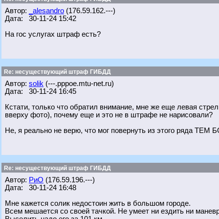
Автор:
_alesandro
(176.59.162.---)
Дата: 30-11-24 15:42
На гос услугах штраф есть?
Re: несуществующий штраф ГИБДД
Автор:
solik
(---.pppoe.mtu-net.ru)
Дата: 30-11-24 16:45
Кстати, только что обратил внимание, мне же еще левая стрелк
вверху фото), почему еще и это не в штрафе не нарисовали?
Не, я реально не верю, что мог повернуть из этого ряда
Re: несуществующий штраф ГИБДД
Автор:
РиО
(176.59.196.---)
Дата: 30-11-24 16:48
Мне кажется солик недостоин жить в большом городе.
Всем мешается со своей тачкой. Не умеет ни ездить ни манев