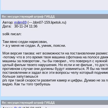
Re: несуществующий штраф ГИБДД
Автор:
milim69
(---.bbn07-159.lipetsk.ru)
Дата: 30-11-24 11:36
solik писал:
Там явно седан нарисован,
> а у меня не седан. А, умник, поясни.
Моя версия такова: нет возможности на постановлении размес
-потому что в это время твоя машина сфоткана на полосе дви
машины за поворотом , ты бы говорил , что повернул с нужно
целый фильм твоего нарушения. Но если и не фильм , то дост
противном случае они должны будут извиниться. Я бы на твоё
постановлении и задал все эти вопросы челу который подниме
больше запутаешься
p/s при такой скорости развития камер и цифры. Думаю не за 
видио. Как ты того требуешь
Re: несуществующий штраф ГИБДД