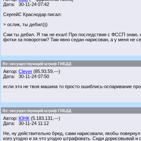
Дата: 30-11-24 07:42
СергейС Краснодар писал:
> ослик, ты дебил)))
Сам ты дебил. Я так не ехал! Про последствия с ФССП знаю, н
фотки за поворотом? Там явно седан нарисован, а у меня не се
Re: несуществующий штраф ГИБДД
Автор:
Clever
(85.93.59.---)
Дата: 30-11-24 07:50
если это не твоя машина то просто ошиблись-оспаривание про
Re: несуществующий штраф ГИБДД
Автор:
ЮНК
(5.183.131.---)
Дата: 30-11-24 11:12
Не, ну действительно бред, сами нарисовали, якобы повернул 
кого угодно и за что угодно штрафовать. Сиди дорисовывай и 