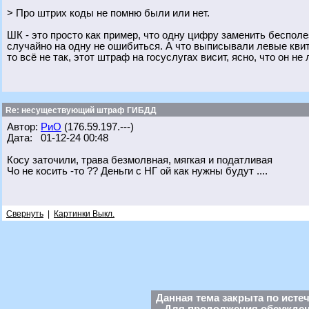
> Про штрих коды не помню были или нет.
ШК - это просто как пример, что одну цифру заменить бесполе
случайно на одну не ошибиться. А что выписывали левые квитан
то всё не так, этот штраф на госуслугах висит, ясно, что он не
Re: несуществующий штраф ГИБДД
Автор:
РиО
(176.59.197.---)
Дата: 01-12-24 00:48
Косу заточили, трава безмолвная, мягкая и податливая
Чо не косить -то ?? Деньги с НГ ой как нужны будут ....
Свернуть
|
Картинки Выкл.
Данная тема закрыта по исте