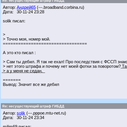
Re: несуществующий штраф ГИБДД
Автор:
Андрей65
(---.broadband.corbina.ru)
Дата: 30-11-24 23:28
solik писал:
>
> Точно моя, номер мой.
=================================
А это кто писал :
> Сам ты дебил. Я так не ехал! Про последствия с ФССП знаю,
> нет этого штрафа и почему нет моей фотки за поворотом? ͟Т͟а͟м͟ ͟я͟в͟н͟о͟ ͟с
͟>͟ ͟а͟ ͟у͟ ͟м͟е͟н͟я͟ ͟н͟е͟ ͟с͟е͟д͟а͟н͟.͟
=======
Вывод: Значит все же дебил
Re: несуществующий штраф ГИБДД
Автор:
solik
(---.pppoe.mtu-net.ru)
Дата: 30-11-24 23:34
milim69 писал: