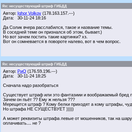
Re: несуществующий штраф ГИБДД
Автор:
Ighor Volkov
(178.163.157.---)
Дата: 30-11-24 18:16
Да Солик вчера расслабился, такое и название темы.
В соседней теме он признался об этом, бывает.)
Но вот зачем постить такие картинки? хз.
Вот он сомневается в повороте налево, вот в чем вопрос.
Re: несуществующий штраф ГИБДД
Автор:
РиО
(176.59.196.---)
Дата: 30-11-24 18:25
Сначала надо разобраться
Существует штраф или это фантазиии и воображаемый бред п
Зачем он пьёт ?? Ему ж нельзя ???
Мерещится штраф ? Кому белки приходят а кому штрафы, чуде
Но штрафа НЕ СУЩЕСТВУЕТ )))))
А может реквизиты штрафа левые от мошенников, так на шару 
оплачивать.... не ?