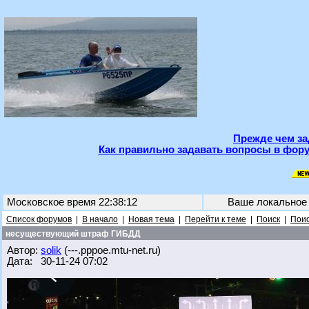
Прежде чем за
Как правильно задавать вопросы в фору
Московское время 22:38:12
Ваше локальное
Список форумов
|
В начало
|
Новая тема
|
Перейти к теме
|
Поиск
|
Поис
несуществующий штраф ГИБДД
Автор:
solik
(---.pppoe.mtu-net.ru)
Дата: 30-11-24 07:02