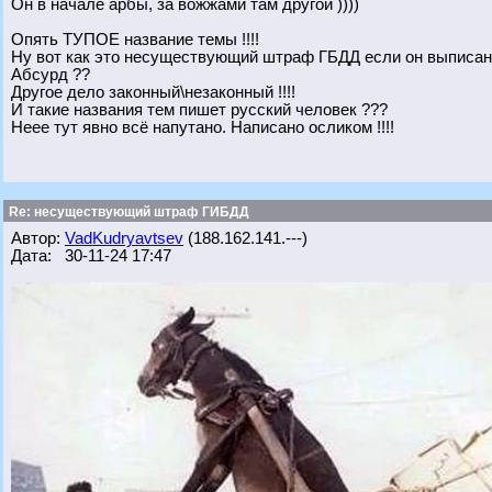
Он в начале арбы, за вожжами там другой ))))
Опять ТУПОЕ название темы !!!!
Ну вот как это несуществующий штраф ГБДД если он выписан
Абсурд ??
Другое дело законный\незаконный !!!!
И такие названия тем пишет русский человек ???
Неее тут явно всё напутано. Написано осликом !!!!
Re: несуществующий штраф ГИБДД
Автор:
VadKudryavtsev
(188.162.141.---)
Дата: 30-11-24 17:47