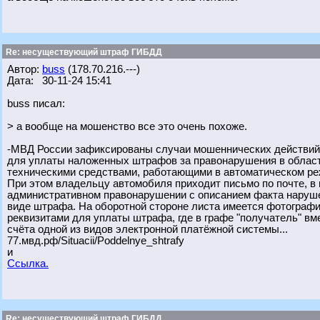
Re: несуществующий штраф ГИБДД
Автор:
buss
(178.70.216.---)
Дата: 30-11-24 15:41
buss писал:
> а вообще на мошенство все это очень похоже.
-МВД России зафиксированы случаи мошеннических действий 
для уплаты наложенных штрафов за правонарушения в облас
техническими средствами, работающими в автоматическом ре
При этом владельцу автомобиля приходит письмо по почте, в 
административном правонарушении с описанием факта наруше
виде штрафа. На оборотной стороне листа имеется фотографи
реквизитами для уплаты штрафа, где в графе "получатель" в
счёта одной из видов электронной платёжной системы...
77.мвд.рф/Situacii/Poddelnye_shtrafy
и
Ссылка.
Re: несуществующий штраф ГИБДД