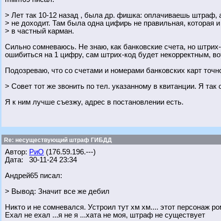
> Лет так 10-12 назад , была др. фишка: оплачиваешь штраф, 
> не доходит. Там была одна цифирь не правильная, которая и
> в частный карман.
Сильно сомневаюсь. Не знаю, как банковские счета, но штрих
ошибиться на 1 цифру, сам штрих-код будет некорректным, во
Подозреваю, что со счетами и номерами банковских карт точно
> Совет тот же звонить по тел. указанному в квитанции. Я так
Я к ним лучше съезжу, адрес в постановлении есть.
Re: несуществующий штраф ГИБДД
Автор:
РиО
(176.59.196.---)
Дата: 30-11-24 23:34
Андрей65 писал:
> Вывод: Значит все же дебил
Никто и не сомневался. Устроил тут хм хм.... этот персонаж 
Ехал не ехал ...я не я ...хата не моя, штраф не существует