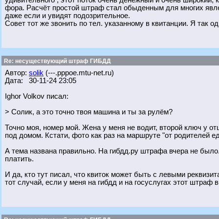
удивительного , этот поток очень денежный и очень широкий, 
фора. Расчёт простой штраф стал обыденным для многих явле
даже если и увидят подозрительное.
Совет тот же звонить по тел. указанному в квитанции. Я так о
Re: несуществующий штраф ГИБДД
Автор:
solik
(---.pppoe.mtu-net.ru)
Дата: 30-11-24 23:05
Ighor Volkov писал:
> Солик, а это точно твоя машина и ты за рулём?
Точно моя, номер мой. Жена у меня не водит, второй ключ у отц
под домом. Кстати, фото как раз на маршруте "от родителей е
А тема названа правильно. На гибдд.ру штрафа вчера не было.
платить.
И да, кто тут писал, что квиток может быть с левыми реквизит
тот случай, если у меня на гибдд и на госуслугах этот штраф в