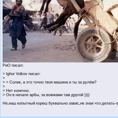
РиО писал:
> Ighor Volkov писал:
>
> > Солик, а это точно твоя машина и ты за рулём?
>
> Нет конечно.
> Он в начале арбы, за вожжами там другой ))))
Не,наш копытный кореш буквально завис,не зная что делать-о