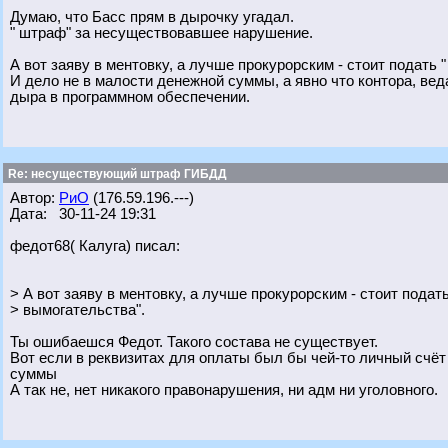
Думаю, что Басс прям в дырочку угадал.
" штраф" за несуществовавшее нарушение.
А вот заяву в ментовку, а лучше прокурорским - стоит подать 
И дело не в малости денежной суммы, а явно что контора, ве
дыра в программном обеспечении.
Re: несуществующий штраф ГИБДД
Автор:
РиО
(176.59.196.---)
Дата: 30-11-24 19:31
федот68( Калуга) писал:
> А вот заяву в ментовку, а лучше прокурорским - стоит подат
> вымогательства".
Ты ошибаешся Федот. Такого состава не существует.
Вот если в реквизитах для оплаты был бы чей-то личный счёт
суммы
А так не, нет никакого правонарушения, ни адм ни уголовного.