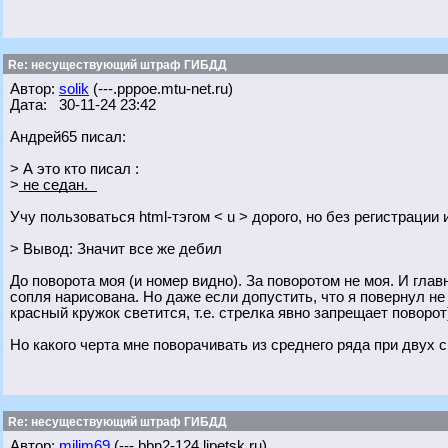
Re: несуществующий штраф ГИБДД
Автор:
solik
(---.pppoe.mtu-net.ru)
Дата: 30-11-24 23:42
Андрей65 писал:
> А это кто писал :
> ͟н͟е͟ ͟с͟е͟д͟а͟н͟.͟
Учу пользоваться html-тэгом < u > дорого, но без регистрации 
> Вывод: Значит все же дебил
До поворота моя (и номер видно). За поворотом не моя. И глав
сопля нарисована. Но даже если допустить, что я повернул не с
красный кружок светится, т.е. стрелка явно запрещает поворот
Но какого черта мне поворачивать из среднего ряда при двух
Re: несуществующий штраф ГИБДД
Автор:
milim69
(---.bbn2-124.lipetsk.ru)