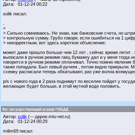
Дата: 01-12-24 00:22
solik писал:
.
>
> Сильно сомневаюсь. Не знаю, как банковские счета, но штр
> контрольную сумму. Грубо говоря, если ошибиться на 1 циф
> некорректным, вот здесь короткое объяснение:
может даже прошло больше чем 12 лет , сейчас время летит 
выписали в ручном режиме гаец бумажку дал и у меня тогда н
говорится в ручном режиме оплачивал. Точно помню явление 
также попадали. Был левый ручеек , потом видно прикрыли. Мо
схемку расписали теперь обкатывают, раз уже волна возмуще
p/s c нового года в 2 раза поднимут по веселее пойдет у госуд
желающих будет больше, в этой мутной воде половить.
Re: несуществующий штраф ГИБДД
Автор:
solik
(---.pppoe.mtu-net.ru)
Дата: 01-12-24 00:29
milim69 писал: