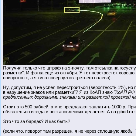
Получил только что штраф на э-почту, там отсылка на госуслу
разметки". И фотка еще из октября. Я тот перекресток хорошо 
поворотных, а я типа повернул из третьего налево).
Ну, допустим, я не успел перестроиться (вероятность 1%), но
в нарушение знаков или разметки"? Я из КоАП знаю
"КоАП РФ 
предписанных дорожными знаками или разметкой проезжей час
Стоит это 500 рублей, а мне предлагают заплатить 1000 р. При
обязательно всегда в постановлениях делается. А на gibdd.ru
Это что за бардак? И как быть?
(если что, поворот там разрешен, я не через сплошную якобы "