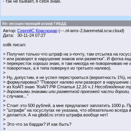
- так не бывает, я себя знаю.
Re: несуществующий штраф ГИБДД
Автор:
СергейС Краснодар
(---.nl-ams-2.baremetal.scw.cloud)
Дата: 30-11-24 07:27
solik писал:
> Получил только что штраф на э-почту, там отсылка на госус
> или разворот в нарушение знаков или разметки". И фотка еще
> перекресток хорошо знаю, я там никогда не поворачиваю не и
> поворотных, а я типа повернул из третьего налево).
>
> Ну, допустим, я не успел перестроиться (вероятность 1%), н
> формулировка? "Поворот налево или разворот в нарушение з
> из КоАП знаю
"КоАП РФ Статья 12.16 ч.1 Несоблюдение тр
> дорожными знаками или разметкой проезжей части дороги,
> случаев..."
>
> Стоит это 500 рублей, а мне предлагают заплатить 1000 р. 
> "штрафе" на госуслугах не указана, что обязательно всегда
> делается. А на gibdd.ru этого штрафа вообще нет!
>
> Это что за бардак? И как быть?
>