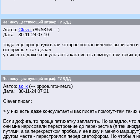
Re: несуществующий штраф ГИБДД
Автор:
Clever
(85.93.59.---)
Дата: 30-11-24 07:10
тогда еще проще-иди в гаи которое постановление выписало и
оспоришь-я так делал
у них есть даже консультанты как писать помогут-там таких д
Re: несуществующий штраф ГИБДД
Автор:
solik
(---.pppoe.mtu-net.ru)
Дата: 30-11-24 07:21
Clever писал:
> у них есть даже консультанты как писать помогут-там таких
Если дофига, то проще пятихатку заплатить. Но западло, что я
они мне нарисовали перестроение до перекрестка (я так иног
путями, а за перекрестком пробка, я ее вижу и меняю маршрут)
другом месте - перестроился перед светофором. Но чтобы я на