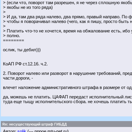
> (если что, поворот там разрешен, я не через сплошную якобы
> якобы не из того ряда)
>
> И да, там два ряда налево, два прямо, правый направо. По 
> чтобы я поворачивал налево (чего, как я пишу, просто быть н
>
> Платить что-то не хочется, время на обжалование есть, ибо
> полно.
========
ослик, ты дебил)))
КоАП РФ ст.12.16. ч.2.
2. Поворот налево или разворот в нарушение требований, пр
части дороги, -
влечет наложение административного штрафа в размере от од
да, можешь не платить. ЦАФАП передаст исполнительный лист 
туда еще тыщу исполнительского сбора. не хочешь платить ты
Re: несуществующий штраф ГИБДД
Автор:
solik
(---.pppoe.mtu-net.ru)