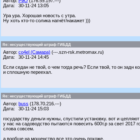
Автор:
РиО
(176.59.197.---)
Дата: 30-11-24 13:05
Ура ура. Хорошая новость с утра.
Ну хоть кто-то солика нагнёт/накажет )))
Re: несуществующий штраф ГИБДД
Автор:
co4el (Самара)
(---.szn-rsk.metromax.ru)
Дата: 30-11-24 14:45
Если седан не твой, о чем тогда речь? Если твой, то он задн
и сплошную переехал.
Re: несуществующий штраф ГИБДД
Автор:
buss
(178.70.216.---)
Дата: 30-11-24 15:03
государству деньги нужны, спустили установку. вот и цепляют
у нас на садоводство пытаются повесить 600т.р за свет 2017 го
слова совсем.
а вообще на мошенство все это очень похоже.