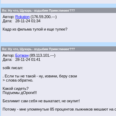
Re: Ну что, Щукарь - вздыбим Примспининг???
Автор:
Rokaton
(176.59.200.---)
Дата: 28-11-24 01:34
Кадр из фильма тупой и еще тупее?
Re: Ну что, Щукарь - вздыбим Примспининг???
Автор:
Бэтмэн
(89.113.101.---)
Дата: 28-11-24 01:41
solik писал:
. Если ты не такой - ну, извини, беру свои
> слова обратно.
Какой сидеть?
Подъемы дОроги!!!
Безлимит сам себя не выкатает, не окупит!
Потому - мне упомянутые 85 процентов лыжников мешают на с