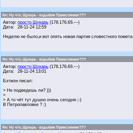
Re: Ну что, Щукарь - вздыбим Примспининг???
Автор:
просто Щукарь
(178.176.69.---)
Дата: 28-11-24 12:59
Неделю не было,и вот опять новая партия словестного помета
Re: Ну что, Щукарь - вздыбим Примспининг???
Автор:
просто Щукарь
(178.176.69.---)
Дата: 28-11-24 13:01
Бэтмэн писал:
> Не подведешь ли? )))
>
> А то чёт тут душно очень сегодня ;-)
В Петропавловке ? :)
Re: Ну что, Щукарь - вздыбим Примспининг???