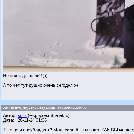
Не подведешь ли? )))
А то чёт тут душно очень сегодня ;-)
Re: Ну что, Щукарь - вздыбим Примспининг???
Автор:
solik
(---.pppoe.mtu-net.ru)
Дата: 28-11-24 01:06
Ты еще и сноубордист? Мля, если бы ты знал, КАК ВЫ мешаете