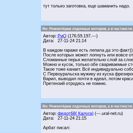
тут только заготовка, еще шаманить надо.
Re: Ремонтёрам лодочных моторов, а в частности
Автор:
РиО
(176.59.197.---)
Дата: 27-11-24 21:14
В каждом гараже есть лепила да это факт)
После которых может лопнуть или вовсе от
Сломанные перья желательно слой за сло
Можно и кусок, только обе свариваемые ст
Такое тоже канает. Всё индивидуально соб
С Первоуральска мужику из куска фрезиров
Варил, выводил почти в идеал, потом крас
Претензий отродясь не помню.
Re: Ремонтёрам лодочных моторов, а в частности
Автор:
федот68( Калуга)
(---.ural-net.ru)
Дата: 27-11-24 21:15
Арбат писал: