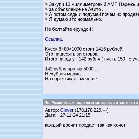
> Закупи 10 миллиметровый АМГ. Нарежь и 
> за объявление на Авито .
> А потом сядь и подумай почём их продав
> Я думаю это нормально.
Не болтайте ерундой :
Ссылка.
Кусок 8×80×1000 стоит 1416 рублей.
Это на десять заготовок.
Итого на одну - 142 рубля ( пусть 150 , с у
142 рубля против 5000 ...
Нехуёвая маржа....
На наркотиках - меньше.
Re: Ремонтёрам лодочных моторов, а в частности
Автор:
Clever
(178.178.229.---)
Дата: 27-11-24 21:15
каждый д̶р̶о̶ч̶и̶т̶ продает так как хочет