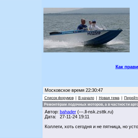
Как прави
Московское время 22:30:47
Список форумов
|
В начало
|
Новая тема
|
Перейти
Ремонтёрам лодочных моторов, а в частности арг
Автор:
bahader
(---.ll-nsk.zsttk.ru)
Дата: 27-11-24 19:11
Коллеги, хоть сегодня и не пятница, но усто