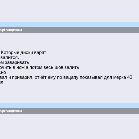
 аргонщикам.
) Которые диски варят
валится.
ем заваривать
очить в нож а потом весь шов залить
сно
ал и приварил, отчёт ему по вацапу показывал для мерка 40
ил
 аргонщикам.