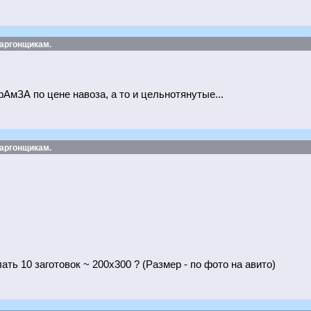
 аргонщикам.
рАмЗА по цене навоза, а то и цельнотянутые...
 аргонщикам.
елать 10 заготовок ~ 200х300 ? (Размер - по фото на авито)