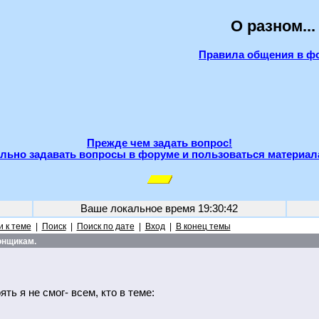
О разном...
Правила общения в ф
Прежде чем задать вопрос!
льно задавать вопросы в форуме и пользоваться материал
Ваше локальное время
19:30:42
 к теме
|
Поиск
|
Поиск по дате
|
Вход
|
В конец темы
онщикам.
ять я не смог- всем, кто в теме: