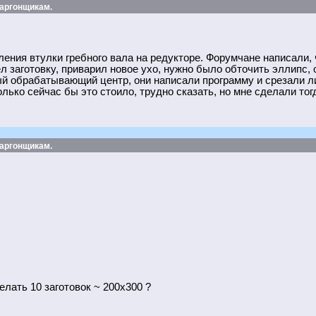
 аргонщикам.
ения втулки гребного вала на редукторе. Форумчане написали, 
л заготовку, приварил новое ухо, нужно было обточить эллипс,
 обрабатывающий центр, они написали программу и срезали ли
лько сейчас бы это стоило, трудно сказать, но мне сделали тог
 аргонщикам.
делать 10 заготовок ~ 200х300 ?