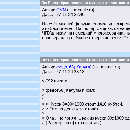
Re: Ремонтёрам лодочных моторов, а в частности
Автор:
OVN
(---.module.ru)
Дата: 27-11-24 22:40
На счёт мнений форума, сломал ушко крепл
это бесполезно. Нашёл аргонщика, он нашё
ЧПУшникам на немецкий многокоординатный
просверлил крепёжное отверстие в ухе. Ско
Re: Ремонтёрам лодочных моторов, а в частности
Автор:
федот68( Калуга)
(---.ural-net.ru)
Дата: 27-11-24 23:13
s-092 писал:
> федот68( Калуга) писал:
>
>
> > Кусок 8×80×1000 стоит 1416 рублей.
> > Это на десять заготовок
>
> Опа ...не понял ... как из куска 80х1000 с
> (Размер - по фото на авито)