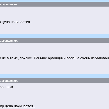
 аргонщикам.
р цена начинается..
 аргонщикам.
р не в теме, похоже. Раньше аргонщики вообще очень избалован
 аргонщикам.
ecom.ru)
 кр цена начинается..