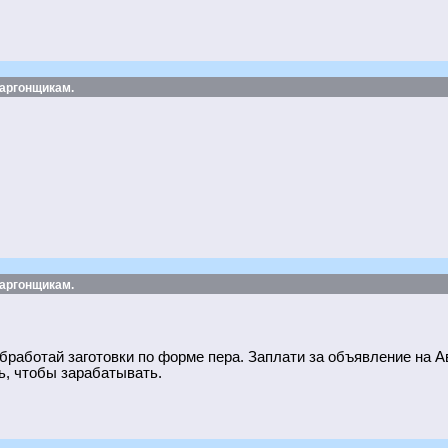
 аргонщикам.
 аргонщикам.
работай заготовки по форме пера. Заплати за объявление на Ав
ь, чтобы зарабатывать.