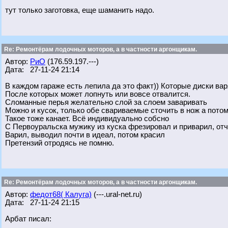
тут только заготовка, еще шаманить надо.
Re: Ремонтёрам лодочных моторов, а в частности аргонщикам.
Автор:
РиО
(176.59.197.---)
Дата: 27-11-24 21:14
В каждом гараже есть лепила да это факт)) Которые диски вар
После которых может лопнуть или вовсе отвалится.
Сломанные перья желательно слой за слоем заваривать
Можно и кусок, только обе свариваемые сточить в нож а пото
Такое тоже канает. Всё индивидуально собсно
С Первоуральска мужику из куска фрезировал и приварил, отч
Варил, выводил почти в идеал, потом красил
Претензий отродясь не помню.
Re: Ремонтёрам лодочных моторов, а в частности аргонщикам.
Автор:
федот68( Калуга)
(---.ural-net.ru)
Дата: 27-11-24 21:15
Арбат писал: