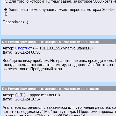
Ну, для того, о котором ТС тему завел, за которое 5000 хотят -)
>В большинстве же случаев ломают перья на моторах 30---50 
:-))
Переобулся -)
Re: Ремонтёрам лодочных моторов, а в частности аргонщикам.
Автор:
Спортист
(---.191.183.155.dynamic.ufanet.ru)
Дата: 28-11-24 06:38
Вообще не вижу проблем. Не нравится не ешь, проходи мимо. 
-всегда предлагаю сделать самому, т.е. даром. И работать на т
вылезет говно. Пройденный этап
Re: Ремонтёрам лодочных моторов, а в частности аргонщикам.
Автор:
OLT
(---.pppoe.mtu-net.ru)
Дата: 28-11-24 10:34
Ага, вчера встречался с заказчиком для уточнения деталей, к
вот это так сделаем , " Мы" вот тут ,эдак ! Предложил проеха
со словами, ну раз "Мы", одевай! Обиделся))).