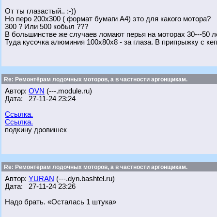
От ты глазастый.. :-))
Но перо 200х300 ( формат бумаги А4) это для какого мотора?
300 ? Или 500 кобыл ???
В большинстве же случаев ломают перья на моторах 30---50 
Туда кусочка алюминия 100х80х8 - за глаза. В припрыжку с кепк
Re: Ремонтёрам лодочных моторов, а в частности аргонщикам.
Автор:
OVN
(---.module.ru)
Дата: 27-11-24 23:24
Ссылка.
Ссылка.
подкину дровишек
Re: Ремонтёрам лодочных моторов, а в частности аргонщикам.
Автор:
YURAN
(---.dyn.bashtel.ru)
Дата: 27-11-24 23:26
Надо брать. «Осталась 1 штука»