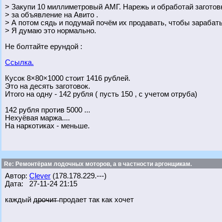
> Закупи 10 миллиметровый АМГ. Нарежь и обработай заготов
> за объявление на Авито .
> А потом сядь и подумай почём их продавать, чтобы зарабат
> Я думаю это нормально.
Не болтайте ерундой :
Ссылка.
Кусок 8×80×1000 стоит 1416 рублей.
Это на десять заготовок.
Итого на одну - 142 рубля ( пусть 150 , с учетом отруба)
142 рубля против 5000 ...
Нехуёвая маржа....
На наркотиках - меньше.
Re: Ремонтёрам лодочных моторов, а в частности аргонщикам.
Автор:
Clever
(178.178.229.---)
Дата: 27-11-24 21:15
каждый д̶р̶о̶ч̶и̶т̶ продает так как хочет