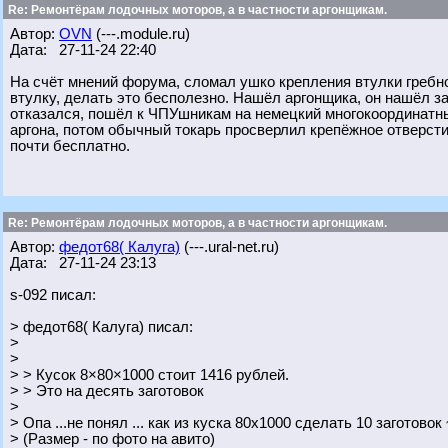
Re: Ремонтёрам лодочных моторов, а в частности аргонщикам.
Автор:
OVN
(---.module.ru)
Дата: 27-11-24 22:40
На счёт мнений форума, сломал ушко крепления втулки гребно
втулку, делать это бесполезно. Нашёл аргонщика, он нашёл з
отказался, пошёл к ЧПУшникам на немецкий многокоординатн
аргона, потом обычный токарь просверлил крепёжное отверстие
почти бесплатно.
Re: Ремонтёрам лодочных моторов, а в частности аргонщикам.
Автор:
федот68( Калуга)
(---.ural-net.ru)
Дата: 27-11-24 23:13
s-092 писал:
> федот68( Калуга) писал:
>
>
> > Кусок 8×80×1000 стоит 1416 рублей.
> > Это на десять заготовок
>
> Опа ...не понял ... как из куска 80х1000 сделать 10 заготовок
> (Размер - по фото на авито)