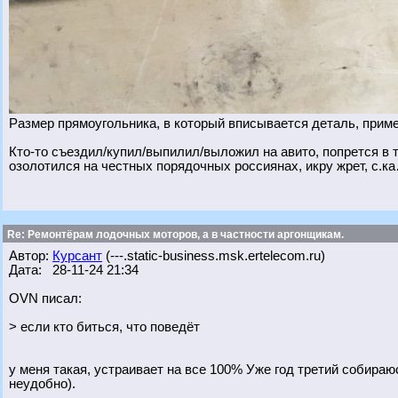
Размер прямоугольника, в который вписывается деталь, прим
Кто-то съездил/купил/выпилил/выложил на авито, попрется в 
озолотился на честных порядочных россиянах, икру жрет, с.к
Re: Ремонтёрам лодочных моторов, а в частности аргонщикам.
Автор:
Курсант
(---.static-business.msk.ertelecom.ru)
Дата: 28-11-24 21:34
OVN писал:
> если кто биться, что поведёт
у меня такая, устраивает на все 100% Уже год третий собираюс
неудобно).