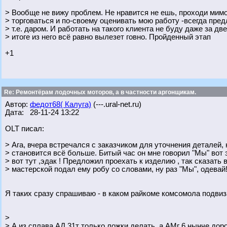
> Вообще не вижу проблем. Не нравится не ешь, проходи мимо
> торговаться и по-своему оценивать мою работу -всегда пре
> т.е. даром. И работать на такого клиента не буду даже за дв
> итоге из него всё равно вылезет говно. Пройденный этап
+1
Re: Ремонтёрам лодочных моторов, а в частности аргонщикам.
Автор:
федот68( Калуга)
(---.ural-net.ru)
Дата: 28-11-24 13:22
OLT писал:
> Ага, вчера встречался с заказчиком для уточнения деталей,
> становится всё больше. Битый час он мне говорил "Мы" вот э
> вот тут ,эдак ! Предложил проехать к изделию , так сказать
> мастерской подал ему робу со словами, ну раз "Мы", одевай
Я таких сразу спрашиваю - в каком райкоме комсомола подвиз
>
> А из сплава АД 31т только ложки делать, а АМг 6 нынче доро