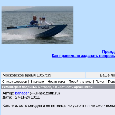
Прежде
Как правильно задавать вопросы
Московское время 10:57:39
Ваше ло
Список форумов
|
В начало
|
Новая тема
|
Перейти к теме
|
Поиск
|
Поис
Ремонтёрам лодочных моторов, а в частности аргонщикам.
Автор:
bahader
(---.ll-nsk.zsttk.ru)
Дата: 27-11-24 19:11
Коллеги, хоть сегодня и не пятница, но устоять я не смог- всем,