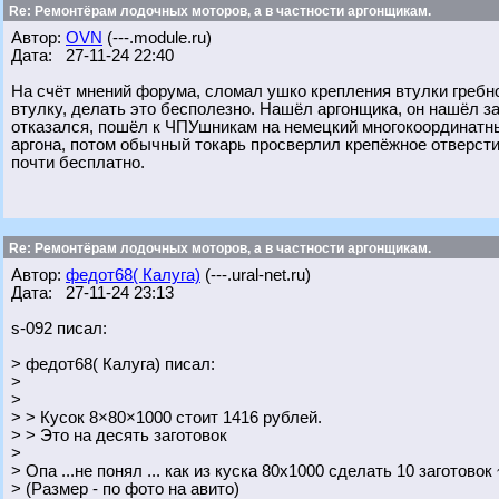
Re: Ремонтёрам лодочных моторов, а в частности аргонщикам.
Автор:
OVN
(---.module.ru)
Дата: 27-11-24 22:40
На счёт мнений форума, сломал ушко крепления втулки гребно
втулку, делать это бесполезно. Нашёл аргонщика, он нашёл з
отказался, пошёл к ЧПУшникам на немецкий многокоординатн
аргона, потом обычный токарь просверлил крепёжное отверстие
почти бесплатно.
Re: Ремонтёрам лодочных моторов, а в частности аргонщикам.
Автор:
федот68( Калуга)
(---.ural-net.ru)
Дата: 27-11-24 23:13
s-092 писал:
> федот68( Калуга) писал:
>
>
> > Кусок 8×80×1000 стоит 1416 рублей.
> > Это на десять заготовок
>
> Опа ...не понял ... как из куска 80х1000 сделать 10 заготовок
> (Размер - по фото на авито)