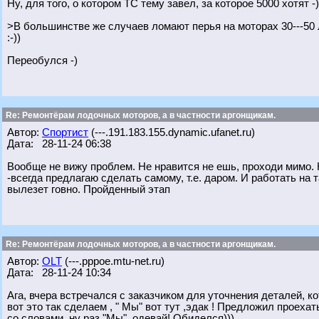
Ну, для того, о котором ТС тему завел, за которое 5000 хотят -)
>В большинстве же случаев ломают перья на моторах 30---50 
:-))
Переобулся -)
Re: Ремонтёрам лодочных моторов, а в частности аргонщикам.
Автор:
Спортист
(---.191.183.155.dynamic.ufanet.ru)
Дата: 28-11-24 06:38
Вообще не вижу проблем. Не нравится не ешь, проходи мимо. 
-всегда предлагаю сделать самому, т.е. даром. И работать на т
вылезет говно. Пройденный этап
Re: Ремонтёрам лодочных моторов, а в частности аргонщикам.
Автор:
OLT
(---.pppoe.mtu-net.ru)
Дата: 28-11-24 10:34
Ага, вчера встречался с заказчиком для уточнения деталей, к
вот это так сделаем , " Мы" вот тут ,эдак ! Предложил проеха
со словами, ну раз "Мы", одевай! Обиделся))).