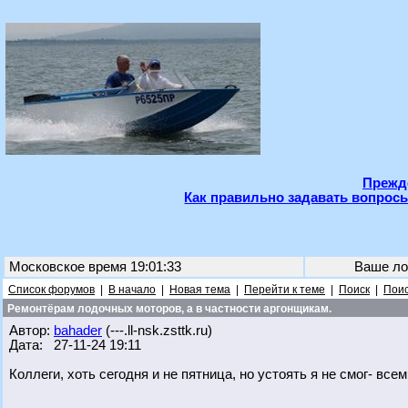
Прежде
Как правильно задавать вопросы
Московское время 19:01:33
Ваше ло
Список форумов
|
В начало
|
Новая тема
|
Перейти к теме
|
Поиск
|
Поис
Ремонтёрам лодочных моторов, а в частности аргонщикам.
Автор:
bahader
(---.ll-nsk.zsttk.ru)
Дата: 27-11-24 19:11
Коллеги, хоть сегодня и не пятница, но устоять я не смог- всем,