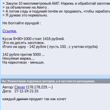
> Закупи 10 миллиметровый АМГ. Нарежь и обработай заготов
> за объявление на Авито .
> А потом сядь и подумай почём их продавать, чтобы зарабат
> Я думаю это нормально.
Не болтайте ерундой :
Ссылка.
Кусок 8×80×1000 стоит 1416 рублей.
Это на десять заготовок.
Итого на одну - 142 рубля ( пусть 150 , с учетом отруба)
142 рубля против 5000 ...
Нехуёвая маржа....
На наркотиках - меньше.
Re: Ремонтёрам лодочных моторов, а в частности аргонщикам.
Автор:
Clever
(178.178.229.---)
Дата: 27-11-24 21:15
каждый д̶р̶о̶ч̶и̶т̶ продает так как хочет