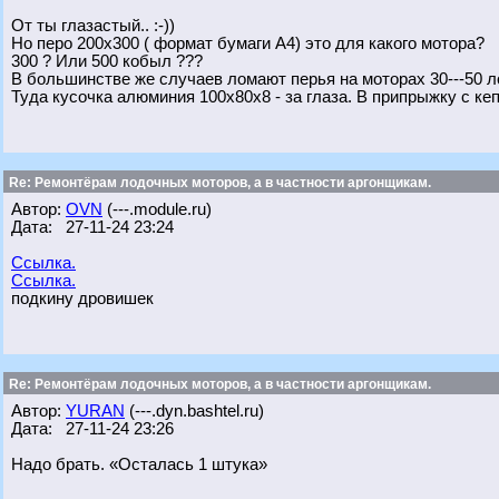
От ты глазастый.. :-))
Но перо 200х300 ( формат бумаги А4) это для какого мотора?
300 ? Или 500 кобыл ???
В большинстве же случаев ломают перья на моторах 30---50 
Туда кусочка алюминия 100х80х8 - за глаза. В припрыжку с кепк
Re: Ремонтёрам лодочных моторов, а в частности аргонщикам.
Автор:
OVN
(---.module.ru)
Дата: 27-11-24 23:24
Ссылка.
Ссылка.
подкину дровишек
Re: Ремонтёрам лодочных моторов, а в частности аргонщикам.
Автор:
YURAN
(---.dyn.bashtel.ru)
Дата: 27-11-24 23:26
Надо брать. «Осталась 1 штука»