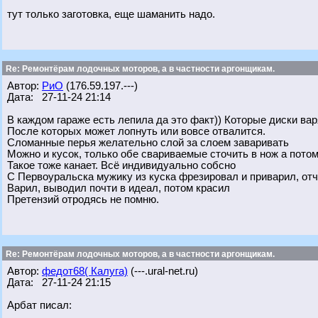
тут только заготовка, еще шаманить надо.
Re: Ремонтёрам лодочных моторов, а в частности аргонщикам.
Автор:
РиО
(176.59.197.---)
Дата: 27-11-24 21:14
В каждом гараже есть лепила да это факт)) Которые диски вар
После которых может лопнуть или вовсе отвалится.
Сломанные перья желательно слой за слоем заваривать
Можно и кусок, только обе свариваемые сточить в нож а пото
Такое тоже канает. Всё индивидуально собсно
С Первоуральска мужику из куска фрезировал и приварил, отч
Варил, выводил почти в идеал, потом красил
Претензий отродясь не помню.
Re: Ремонтёрам лодочных моторов, а в частности аргонщикам.
Автор:
федот68( Калуга)
(---.ural-net.ru)
Дата: 27-11-24 21:15
Арбат писал: