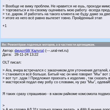
> Вообще не вижу проблем. Не нравится не ешь, проходи мимо
> торговаться и по-своему оценивать мою работу -всегда пре
> т.е. даром. И работать на такого клиента не буду даже за дв
> итоге из него всё равно вылезет говно. Пройденный этап
+1
Re: Ремонтёрам лодочных моторов, а в частности аргонщикам.
Автор:
федот68( Калуга)
(---.ural-net.ru)
Дата: 28-11-24 13:22
OLT писал:
> Ага, вчера встречался с заказчиком для уточнения деталей,
> становится всё больше. Битый час он мне говорил "Мы" вот э
> вот тут ,эдак ! Предложил проехать к изделию , так сказать
> мастерской подал ему робу со словами, ну раз "Мы", одевай
Я таких сразу спрашиваю - в каком райкоме комсомола подвиз
>
> А из сплава АД 31т только ложки делать, а АМг 6 нынче доро