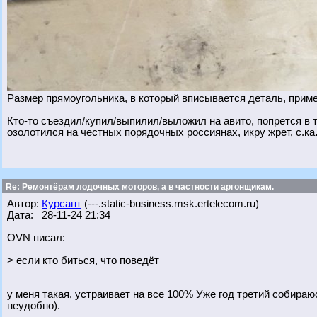
Размер прямоугольника, в который вписывается деталь, прим
Кто-то съездил/купил/выпилил/выложил на авито, попрется в 
озолотился на честных порядочных россиянах, икру жрет, с.к
Re: Ремонтёрам лодочных моторов, а в частности аргонщикам.
Автор:
Курсант
(---.static-business.msk.ertelecom.ru)
Дата: 28-11-24 21:34
OVN писал:
> если кто биться, что поведёт
у меня такая, устраивает на все 100% Уже год третий собираюс
неудобно).