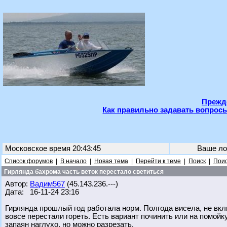
Прежде
Как правильно задавать вопросы
Московское время 20:43:45
Ваше ло
Список форумов
|
В начало
|
Новая тема
|
Перейти к теме
|
Поиск
|
Поис
Гирлянда бахрома часть веток перестало светиться
Автор:
Вадим567
(45.143.236.---)
Дата: 16-11-24 23:16
Гирлянда прошлый год работала норм. Полгода висела, не вклю
вовсе перестали гореть. Есть вариант починить или на помой
запаян наглухо, но можно разрезать.