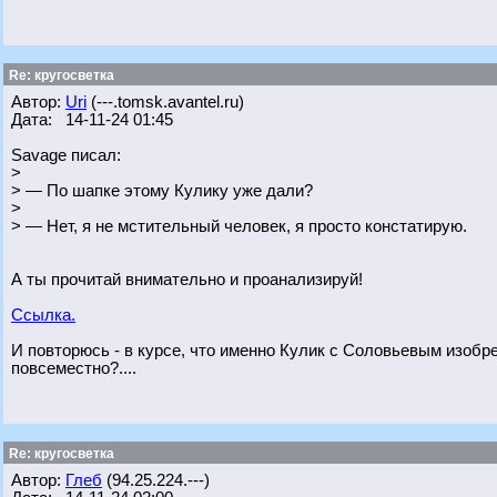
Re: кругосветка
Автор:
Uri
(---.tomsk.avantel.ru)
Дата: 14-11-24 01:45
Savage писал:
>
> — По шапке этому Кулику уже дали?
>
> — Нет, я не мстительный человек, я просто констатирую.
А ты прочитай внимательно и проанализируй!
Ссылка.
И повторюсь - в курсе, что именно Кулик с Соловьевым изоб
повсеместно?....
Re: кругосветка
Автор:
Глеб
(94.25.224.---)