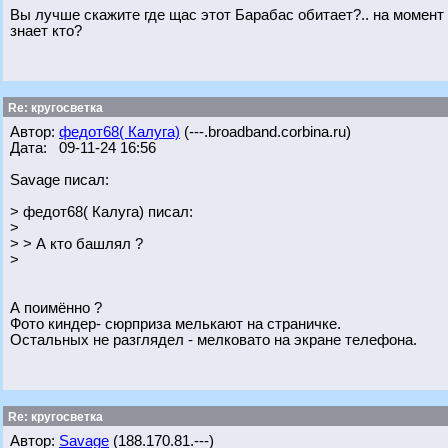
Вы лучше скажите где щас этот Барабас обитает?.. на момент к
знает кто?
Re: кругосветка
Автор:
федот68( Калуга)
(---.broadband.corbina.ru)
Дата: 09-11-24 16:56
Savage писал:
> федот68( Калуга) писал:
>
> > А кто башлял ?
>
А поимённо ?
Фото киндер- сюрприза мелькают на страничке.
Остальных не разглядел - мелковато на экране телефона.
Re: кругосветка
Автор:
Savage
(188.170.81.---)