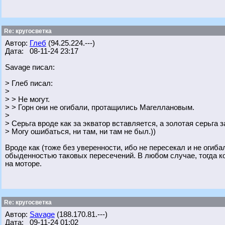
Re: кругосветка
Автор:
Глеб
(94.25.224.---)
Дата: 08-11-24 23:17
Savage писал:
> Глеб писал:
>
> > Не могут.
> > Горн они не огибали, протащились Магеллановым.
>
> Серьга вроде как за экватор вставляется, а золотая серьга з
> Могу ошибаться, ни там, ни там не был.))
Вроде как (тоже без уверенности, ибо не пересекал и не огиба
обыденностью таковых пересечений. В любом случае, тогда ко
на моторе.
Re: кругосветка
Автор:
Savage
(188.170.81.---)
Дата: 09-11-24 01:02