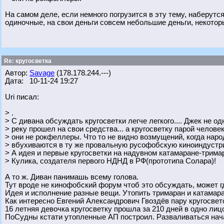
На самом деле, если немного погрузится в эту тему, наберутс
одиночные, на свои деньги совсем небольшие деньги, некото
Re: кругосветка
Автор:
Savage
(178.178.244.---)
Дата: 10-11-24 19:27
Uri писал:
> .
> С дивана обсуждать кругосветки легче легкого.... Джек не о
> реку прошел на свои средства... а кругосветку парой человек
> они не рокфеллеры. Что то не видно возмущений, когда нар
> вбухиваются в ту же провальную русофобскую киноиндустр
> А идея и первые кругосветки на надувном катамаране-трима
> Кулика, создателя первого НДНД в РФ(прототипа Солара)!
А то ж. Диван панимашь всему голова.
Тут вроде не кинофобский форум чтоб это обсуждать, может г
Идея и исполнение разные вещи. Утопить тримаран и катамара
Как интересно Евгений Александрович Гвоздёв пару кругосвет
16 летняя девочка кругосветку прошла за 210 дней в одно лиц
ПоСудны кстати утопленные АП построил. Разваливаться нач