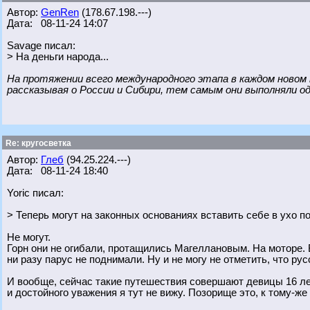
Автор:
GenRen
(178.67.198.---)
Дата: 08-11-24 14:07
Savage писал:
> На деньги народа...
На протяжении всего международного этапа в каждом новом
рассказывая о России и Сибири, тем самым они выполняли о
Re: кругосветка
Автор:
Глеб
(94.25.224.---)
Дата: 08-11-24 18:40
Yoric писал:
> Теперь могут на законных основаниях вставить себе в ухо по
Не могут.
Горн они не огибали, протащились Магеллановым. На моторе. 
ни разу парус не поднимали. Ну и не могу не отметить, что ру
И вообще, сейчас такие путешествия совершают девицы 16 лет,
и достойного уважения я тут не вижу. Позорище это, к тому-же