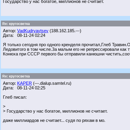
Государство у нас богатое, миллионов не считает.
Re: кругосветка
Автор:
VadKudryavtsev
(188.162.185.---)
Дата: 08-11-24 02:24
Я только сегодня про одного кренделя прочитал,Глеб Травин
Ледовитого в том числе.За малым его не репрессировали как 
Конюха при СССР первого бы отправили канюшни чистить,соо
Re: кругосветка
Автор:
KAPER
(---.dialup.samtel.ru)
Дата: 08-11-24 02:25
Глеб писал:
>
> Государство у нас богатое, миллионов не считает.
даже миллиардов не считает... судя по ряхам в мо.