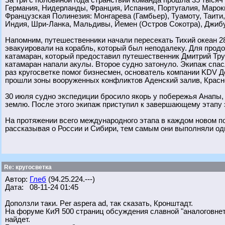
За три с половиной года странствий команда прошла 35 тысяч
Германия, Нидерланды, Франция, Испания, Португалия, Марокк
Французская Полинезия: Монгарева (Гамбьер), Туамоту, Таити
Индия, Шри-Ланка, Мальдивы, Йемен (Остров Сокотра), Джибут
Напомним, путешественники начали пересекать Тихий океан 28
эвакуировали на корабль, который был неподалеку. Для про
катамаран, который предоставил путешественник Дмитрий Тру
катамаран напали акулы. Второе судно затонуло. Экипаж спасл
раз кругосветке помог бизнесмен, основатель компании KDV Д
прошли зоны вооруженных конфликтов Аденский залив, Красн
30 июля судно экспедиции бросило якорь у побережья Анапы, 
землю. После этого экипаж приступил к завершающему этапу э
На протяжении всего международного этапа в каждом новом п
рассказывая о России и Сибири, тем самым они выполняли од
Re: кругосветка
Автор:
Глеб
(94.25.224.---)
Дата: 08-11-24 01:45
Доползли таки. Per aspera ad, так сказать, Кронштадт.
На форуме КиЯ 500 страниц обсуждения славной "аналоговнетно
найдет.