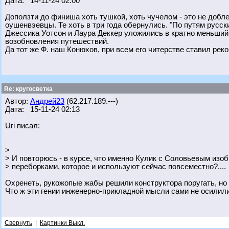
Дата: 14-11-24 02:00
Доползти до финиша хоть тушкой, хоть чучелом - это не доблес
оушенвэевцы. Те хоть в три года обернулись. "По путям русски
Джессика Уотсон и Лаура Деккер уложились в кратно меньший с
возобновления путешествий.
Да тот же Ф. наш Конюхов, при всем его читерстве ставил рек
Re: кругосветка
Автор:
Андрей23
(62.217.189.---)
Дата: 15-11-24 02:13
Uri писал:
>
> И повторюсь - в курсе, что именно Кулик с Соловьевым из
> переборками, которое и используют сейчас повсеместно?....
Охренеть, рукожопые жабы решили конструктора поругать, но 
Что ж эти гении инженерно-прикладной мысли сами не осилил
Свернуть
|
Картинки Выкл.