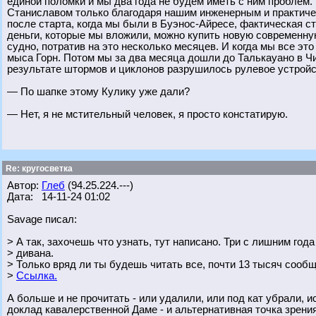
единой поломки и мы два года не будем иметь с ним проблем.
Станиславом только благодаря нашим инженерным и практичес
после старта, когда мы были в Буэнос-Айресе, фактическая ст
деньги, которые мы вложили, можно купить новую современну
судно, потратив на это несколько месяцев. И когда мы все эт
мыса Горн. Потом мы за два месяца дошли до Талькауано в Чи
результате штормов и циклонов разрушилось рулевое устройс
— По шапке этому Кулику уже дали?
— Нет, я не мстительный человек, я просто констатирую.
Re: кругосветка
Автор:
Глеб
(94.25.224.---)
Дата: 14-11-24 01:02
Savage писал:
> А так, захочешь что узнать, тут написано. Три с лишним год
> дивана.
> Только вряд ли ты будешь читать все, почти 13 тысяч сообщ
>
Ссылка.
А больше и не прочитать - или удалили, или под кат убрали, 
доклад кавалерственной Даме - и альтернативная точка зрения