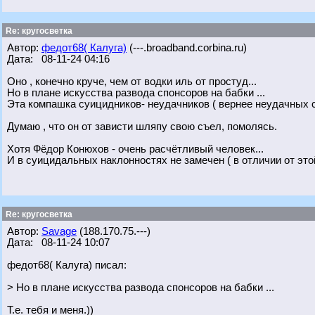
Re: кругосветка
Автор:
федот68( Калуга)
(---.broadband.corbina.ru)
Дата: 08-11-24 04:16
Оно , конечно круче, чем от водки иль от простуд...
Но в плане искусства развода спонсоров на бабки ...
Эта компашка суицидников- неудачников ( вернее неудачных 
Думаю , что он от зависти шляпу свою съел, помолясь.
Хотя Фёдор Конюхов - очень расчётливый человек...
И в суицидальных наклонностях не замечен ( в отличии от эт
Re: кругосветка
Автор:
Savage
(188.170.75.---)
Дата: 08-11-24 10:07
федот68( Калуга) писал:
> Но в плане искусства развода спонсоров на бабки ...
Т.е. тебя и меня.))