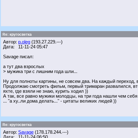
Re: кругосветка
Автор:
p.oleg
(193.27.229.---)
Дата: 11-11-24 05:47
Savage писал:
а тут два взрослых
> мужика три с лишним года шли...
Ну для полноты картины, не совсем два. На каждый переход, 
Продолжаю смотреть фильм, первый тримаран развалился, вто
яхте, где взяли не знаю, курить ходил ))
А так, все равно мужики молодцы, на три года нашли чем себя
... "а ху..ли дома делать..." - цитаты великих людей ))
Re: кругосветка
Автор:
Savage
(178.178.244.---)
Дата: 11-11-24 06:50