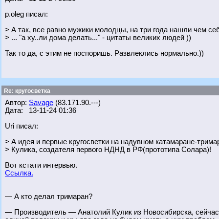
p.oleg писал:
> А так, все равно мужики молодцы, на три года нашли чем себ
> ... "а ху..ли дома делать..." - цитаты великих людей ))
Так то да, с этим не поспоришь. Развлеклись нормально.))
Re: кругосветка
Автор:
Savage
(83.171.90.---)
Дата: 13-11-24 01:36
Uri писал:
> А идея и первые кругосветки на надувном катамаране-трима
> Кулика, создателя первого НДНД в РФ(прототипа Солара)!
Вот кстати интервью.
Ссылка.
— А кто делал тримаран?
— Производитель — Анатолий Кулик из Новосибирска, сейчас о