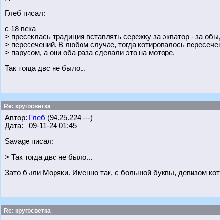
Глеб писал:
с 18 века
> пресеклась традиция вставлять сережку за экватор - за об
> пересечений. В любом случае, тогда котировалось пересече
> парусом, а они оба раза сделали это на моторе.
Так тогда двс не было...
Re: кругосветка
Автор:
Глеб
(94.25.224.---)
Дата: 09-11-24 01:45
Savage писал:
> Так тогда двс не было...
Зато были Моряки. Именно так, с большой буквы, девизом котор
Re: кругосветка