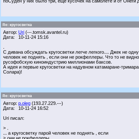
поСуден у них было три, еще кусочек на самолёте и от Онеги 
Re: кругосветка
Автор:
Uri
(---.tomsk.avantel.ru)
Дата: 10-11-24 15:16
.
С дивана обсуждать кругосветки легче легкого.... Джек не одн
человек не поднять , если они не рокфеллеры. Что то не вид
русофобскую киноиндустрию миллионами баксов.
А идея и первые кругосветки на надувном катамаране-тримар
Солара)!
Re: кругосветка
Автор:
p.oleg
(193.27.229.---)
Дата: 10-11-24 16:52
Uri писал:
> .
... а кругосветку парой человек не поднять , если
> они не рокфеллеры.