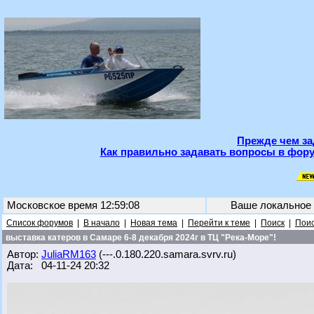
Прежде чем за
Как правильно задавать вопросы в фору
Московское время 12:59:08
Ваше локальное
Список форумов
|
В начало
|
Новая тема
|
Перейти к теме
|
Поиск
|
Поис
выставка катеров в Самаре 6-8 декабря 2024г в ТЦ "Река-Море"!
Автор:
JuliaRM163
(---.0.180.220.samara.svrv.ru)
Дата: 04-11-24 20:32