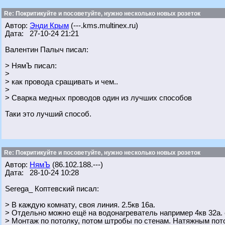
Re: Покритикуйте и посоветуйте, нужно несколько новых розеток
Автор:
Энди Крым
(---.kms.multinex.ru)
Дата: 27-10-24 21:21
Валентин Палыч писал:
> НямЪ писал:
>
> как провода сращивать и чем..
>
> Сварка медных проводов один из лучших способов
Таки это лучший способ.
Re: Покритикуйте и посоветуйте, нужно несколько новых розеток
Автор:
НямЪ
(86.102.188.---)
Дата: 28-10-24 10:28
Serega_ Коптевский писал:
> В каждую комнату, своя линия. 2.5кв 16а.
> Отдельно можно ещё на водонагреватель например 4кв 32а. 
> Монтаж по потолку, потом штробы по стенам. Натяжным пот