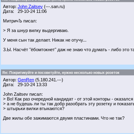
Автор:
John Zaitsev
(---.san.ru)
Дата: 29-10-24 11:06
МитричЪ писал:
> Я за шнур вилку выдергиваю.
У меня сын так делает. Никак не отучу...
З.Ы. Насчёт "ёбомтокнет" даж не знаю что думать - либо это т
Re: Покритикуйте и посоветуйте, нужно несколько новых розеток
Автор:
GenRen
(5.180.241.---)
Дата: 29-10-24 13:33
John Zaitsev писал:
> Во! Как раз очередной кандидат - от этой конторы - оказался
> а не будешь ли ты так добр разобрать эту розетку и показат
> штырьки вилки втыкаются?
Две жилы обе зажимаются двумя пластинами. Что не так?