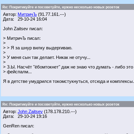
Re: Покритикуйте и посоветуйте, нужно несколько новых розеток
Автор:
МитричЪ
(91.77.161.---)
Дата: 29-10-24 16:04
John Zaitsev писал:
> МитричЪ писал:
>
> > Я за шнур вилку выдергиваю.
>
> У меня сын так делает. Никак не отучу...
>
> З.Ы. Насчёт "ёбомтокнет" даж не знаю что думать - либо это
> фейспалм...
Я в детстве умудрился токомстукнуться, отсюда и комплексы.
Re: Покритикуйте и посоветуйте, нужно несколько новых розеток
Автор:
John Zaitsev
(178.178.210.---)
Дата: 29-10-24 19:16
GenRen писал: