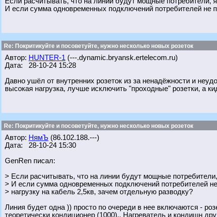
Если расчитывать, что на линии будут мощные потребители, я
И если сумма одновременных подключений потребителей не п
Re: Покритикуйте и посоветуйте, нужно несколько новых розеток
Автор:
HUNTER-1
(---.dynamic.bryansk.ertelecom.ru)
Дата: 28-10-24 15:28
Давно ушёл от внутренних розеток из за ненадёжности и неу
высокая нагрузка, лучше исключить "проходные" розетки, а к
Re: Покритикуйте и посоветуйте, нужно несколько новых розеток
Автор:
НямЪ
(86.102.188.---)
Дата: 28-10-24 15:30
GenRen писал:
> Если расчитывать, что на линии будут мощные потребители,
> И если сумма одновременных подключений потребителей н
> нагрузку на кабель 2,5кв, зачем отдельную разводку?
Линия будет одна )) просто по очереди в нее включаются - розе
теоретически кондиционер (1000).. Нагреватель и кондишн дру