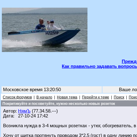
Прежде
Как правильно задавать вопросы
Московское время 13:20:50
Ваше ло
Список форумов
|
В начало
|
Новая тема
|
Перейти к теме
|
Поиск
|
Поис
Покритикуйте и посоветуйте, нужно несколько новых розеток
Автор:
НямЪ
(77.34.58.---)
Дата: 27-10-24 17:42
Возникла нужда в 3-4 мощных розетках - утюг, обогреватель, в
Хочу от щитка протянуть проводом 3*2,5 (гост) в одну линию 