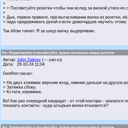
>
> > Посоветуйте розетки чтобы они вслед за вилкой утюга из 
>
> Дык, первое правило, при вытаскивании вилки из розетки, её
> надо придерживать рукой и всех домочадцев научить этому.
Так ёбом токнет. Я за шнур вилку выдергиваю.
Re: Покритикуйте и посоветуйте, нужно несколько новых розеток
Автор:
John Zaitsev
(---.san.ru)
Дата: 29-10-24 11:04
GenRen писал:
> На двух клеммах верхние вход, нижние дальше на другую роз
> Затяжка сбоку.
> Кстати, керамика.
Во! Как раз очередной кандидат - от этой конторы - оказался п
показать контакты - куда штырьки вилки втыкаются?
Re: Покритикуйте и посоветуйте, нужно несколько новых розеток