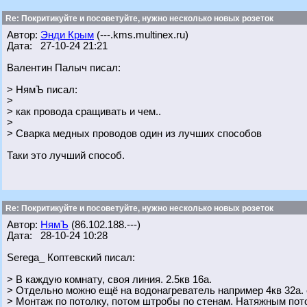
Re: Покритикуйте и посоветуйте, нужно несколько новых розеток
Автор:
Энди Крым
(---.kms.multinex.ru)
Дата: 27-10-24 21:21
Валентин Палыч писал:
> НямЪ писал:
>
> как провода сращивать и чем..
>
> Сварка медных проводов один из лучших способов
Таки это лучший способ.
Re: Покритикуйте и посоветуйте, нужно несколько новых розеток
Автор:
НямЪ
(86.102.188.---)
Дата: 28-10-24 10:28
Serega_ Коптевский писал:
> В каждую комнату, своя линия. 2.5кв 16а.
> Отдельно можно ещё на водонагреватель например 4кв 32а. 
> Монтаж по потолку, потом штробы по стенам. Натяжным пот