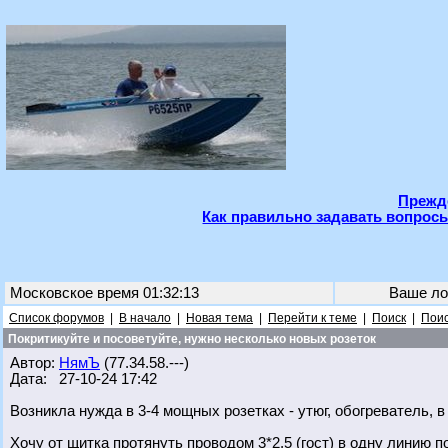
Прежде
Как правильно задавать вопросы
Московское время 01:32:13
Ваше ло
Список форумов
|
В начало
|
Новая тема
|
Перейти к теме
|
Поиск
|
Поис
Покритикуйте и посоветуйте, нужно несколько новых розеток
Автор:
НямЪ
(77.34.58.---)
Дата: 27-10-24 17:42
Возникла нужда в 3-4 мощных розетках - утюг, обогреватель, в
Хочу от щитка протянуть проводом 3*2,5 (гост) в одну линию 