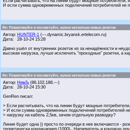
Если расчитывать, что на линии будут мощные потребители, я
И если сумма одновременных подключений потребителей не п
Re: Покритикуйте и посоветуйте, нужно несколько новых розеток
Автор:
HUNTER-1
(---.dynamic.bryansk.ertelecom.ru)
Дата: 28-10-24 15:28
Давно ушёл от внутренних розеток из за ненадёжности и неу
высокая нагрузка, лучше исключить "проходные" розетки, а к
Re: Покритикуйте и посоветуйте, нужно несколько новых розеток
Автор:
НямЪ
(86.102.188.---)
Дата: 28-10-24 15:30
GenRen писал:
> Если расчитывать, что на линии будут мощные потребители,
> И если сумма одновременных подключений потребителей н
> нагрузку на кабель 2,5кв, зачем отдельную разводку?
Линия будет одна )) просто по очереди в нее включаются - розе
теоретически кондиционер (1000).. Нагреватель и кондишн дру