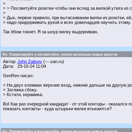
>
> > Посоветуйте розетки чтобы они вслед за вилкой утюга из 
>
> Дык, первое правило, при вытаскивании вилки из розетки, её
> надо придерживать рукой и всех домочадцев научить этому.
Так ёбом токнет. Я за шнур вилку выдергиваю.
Re: Покритикуйте и посоветуйте, нужно несколько новых розеток
Автор:
John Zaitsev
(---.san.ru)
Дата: 29-10-24 11:04
GenRen писал:
> На двух клеммах верхние вход, нижние дальше на другую роз
> Затяжка сбоку.
> Кстати, керамика.
Во! Как раз очередной кандидат - от этой конторы - оказался п
показать контакты - куда штырьки вилки втыкаются?
Re: Покритикуйте и посоветуйте, нужно несколько новых розеток