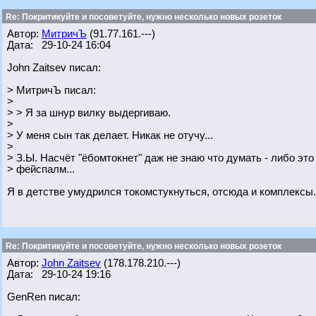
Re: Покритикуйте и посоветуйте, нужно несколько новых розеток
Автор:
МитричЪ
(91.77.161.---)
Дата: 29-10-24 16:04
John Zaitsev писал:
> МитричЪ писал:
>
> > Я за шнур вилку выдергиваю.
>
> У меня сын так делает. Никак не отучу...
>
> З.Ы. Насчёт "ёбомтокнет" даж не знаю что думать - либо это
> фейспалм...
Я в детстве умудрился токомстукнуться, отсюда и комплексы.
Re: Покритикуйте и посоветуйте, нужно несколько новых розеток
Автор:
John Zaitsev
(178.178.210.---)
Дата: 29-10-24 19:16
GenRen писал: