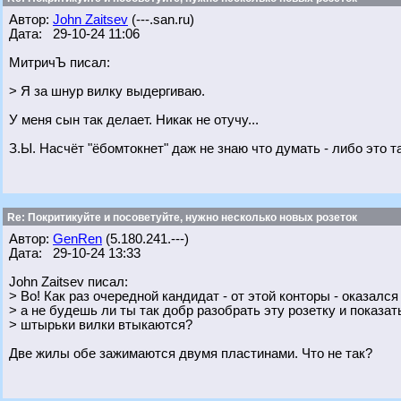
Автор:
John Zaitsev
(---.san.ru)
Дата: 29-10-24 11:06
МитричЪ писал:
> Я за шнур вилку выдергиваю.
У меня сын так делает. Никак не отучу...
З.Ы. Насчёт "ёбомтокнет" даж не знаю что думать - либо это т
Re: Покритикуйте и посоветуйте, нужно несколько новых розеток
Автор:
GenRen
(5.180.241.---)
Дата: 29-10-24 13:33
John Zaitsev писал:
> Во! Как раз очередной кандидат - от этой конторы - оказался
> а не будешь ли ты так добр разобрать эту розетку и показат
> штырьки вилки втыкаются?
Две жилы обе зажимаются двумя пластинами. Что не так?