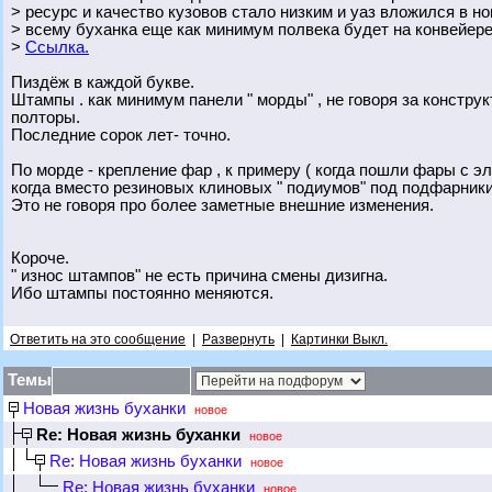
> ресурс и качество кузовов стало низким и уаз вложился в н
> всему буханка еще как минимум полвека будет на конвейер
>
Ссылка.
Пиздёж в каждой букве.
Штампы . как минимум панели " морды" , не говоря за констру
полторы.
Последние сорок лет- точно.
По морде - крепление фар , к примеру ( когда пошли фары с э
когда вместо резиновых клиновых " подиумов" под подфарник
Это не говоря про более заметные внешние изменения.
Короче.
" износ штампов" не есть причина смены дизигна.
Ибо штампы постоянно меняются.
Ответить на это сообщение
|
Развернуть
|
Картинки Выкл.
Темы
Новая жизнь буханки
новое
Re: Новая жизнь буханки
новое
Re: Новая жизнь буханки
новое
Re: Новая жизнь буханки
новое