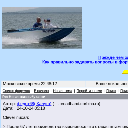
Прежде чем з
Как правильно задавать вопросы в фор
Московское время 22:48:12
Ваше локально
Список форумов
|
В начало
|
Новая тема
|
Перейти к теме
|
Поиск
|
Поис
Re: Новая жизнь буханки
Автор:
федот68( Калуга)
(---.broadband.corbina.ru)
Дата: 24-10-24 05:18
Clever писал:
> После 67 лет производства выяснилось что старая штампов