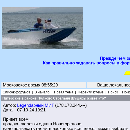
Прежде чем з
Как правильно задавать вопросы в фор
Московское время 08:55:29
Ваше локально
Список форумов
|
В начало
|
Новая тема
|
Перейти к теме
|
Поиск
|
Поис
Питерские в районе Пулково Стрельня Шушары живет кто?
Автор:
Legendарный МИГ
(178.178.244.---)
Дата: 07-10-24 19:21
Привет всем.
продают железки одни в Новогорелово.
надо подъехать глянуть насколько все плохо.. может выбрать 