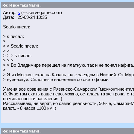
Re: И все таки Матиз..
Автор:
s
(---.servegame.com)
Дата: 29-09-24 19:35
Scarlo писал:
> s писал:
>
> > Scarlo писал:
> >
> > > s писал:
> > >
> > Во Владимире перешел на платную, так и не понял нафига.
>
> Я из Москвы ехал на Казань, на с заездом в Нижний. От Мур
> нуеенакуй. Сплошные населенки со светоформи.
У меня все сравнения с Рязанско-Самарским "межконтиненталь
Сейчас там ехать ваще невозможно, осталась та же тропа, с 
по численности населения..)
Рассказываю, не верят, но самая реальность, 90-ые, Самара-М
капот.. - 8 часов 1100 км! )
Re: И все таки Матиз..