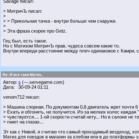
Savage писал:
> МитричЪ писал:
>
> > Прикольная тачка - внутри больше чем снаружи.
>
> Эта фраза скорее про Getz.
Гец был, есть такое.
Но с Матизом МитричЪ прав, чудеса совсем какие то.
Внутри впереди расстояние между плеч одинаковое с Камри, с
Re: И все таки Матиз..
Автор:
s
(---.servegame.com)
Дата: 30-09-24 01:11
venom712 писал:
> Машина спорная. По документам 0,8 двигатель жрет почти 8 
> Ехать и обгонять, не получится. Из-за мелких колес каждая 
> чувствуется.... 1-ой скорости считай нету... Но в салоне не т
> гниет на глазах...
Эт как с Нивой, я считаю что самый проходимый вездеход, хотя
Матиз для поездок в магазин за хлебом или в до платформы э