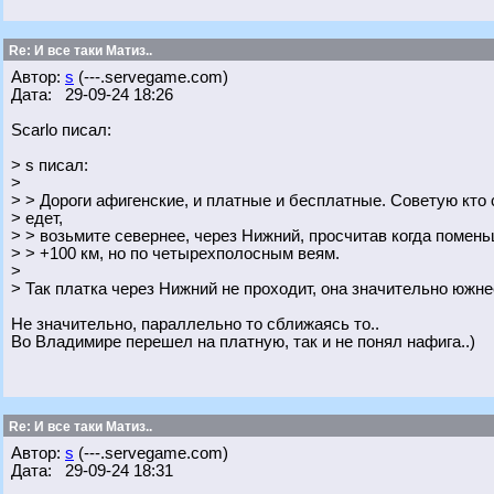
Re: И все таки Матиз..
Автор:
s
(---.servegame.com)
Дата: 29-09-24 18:26
Scarlo писал:
> s писал:
>
> > Дороги афигенские, и платные и бесплатные. Советую кто 
> едет,
> > возьмите севернее, через Нижний, просчитав когда помен
> > +100 км, но по четырехполосным веям.
>
> Так платка через Нижний не проходит, она значительно южнее
Не значительно, параллельно то сближаясь то..
Во Владимире перешел на платную, так и не понял нафига..)
Re: И все таки Матиз..
Автор:
s
(---.servegame.com)
Дата: 29-09-24 18:31