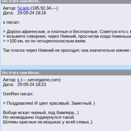
Re: И все таки Матиз..
Автор:
Scarlo
(185.92.34.---)
Дата: 29-09-24 18:16
s писал:
> Дороги афигенские, и платные и бесплатные. Советую кто с 
> возьмите севернее, через Нижний, просчитав когда поменьш
> +100 км, но по четырехполосным веям.
Так платка через Нижний не проходит, она значительно южнее е
Re: И все таки Матиз..
Автор:
s
(---.servegame.com)
Дата: 29-09-24 18:23
GenRen писал:
> Поздравляю! И цвет красивый. Заметный. )
Вобще искал черный, под бампера.. )
Но неожиданно подвернулся такой.
Шлемы красные на моцыках у всей семьи..)