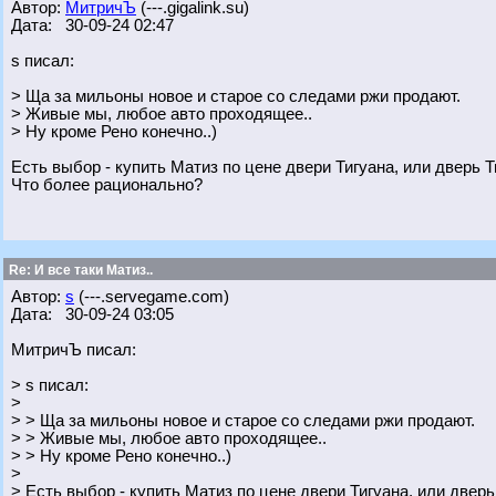
Автор:
МитричЪ
(---.gigalink.su)
Дата: 30-09-24 02:47
s писал:
> Ща за мильоны новое и старое со следами ржи продают.
> Живые мы, любое авто проходящее..
> Ну кроме Рено конечно..)
Есть выбор - купить Матиз по цене двери Тигуана, или дверь Т
Что более рационально?
Re: И все таки Матиз..
Автор:
s
(---.servegame.com)
Дата: 30-09-24 03:05
МитричЪ писал:
> s писал:
>
> > Ща за мильоны новое и старое со следами ржи продают.
> > Живые мы, любое авто проходящее..
> > Ну кроме Рено конечно..)
>
> Есть выбор - купить Матиз по цене двери Тигуана, или дверь