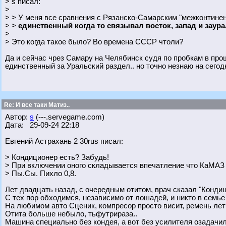
> s писал:
>
> > У меня все сравнения с Рязанско-Самарским "межконтине
> >
единственный когда то связывал восток, запад и заура
>
> Это когда такое было? Во времена СССР чтоли?
Да и сейчас чрез Самару на Челябинск судя по пробкам в про
единственный за Уральский раздел.. но точно незнаю на сего
Re: И все таки Матиз..
Автор:
s
(---.servegame.com)
Дата: 29-09-24 22:18
Евгений Астрахань 2 30rus писал:
> Кондиционер есть? Забудь!
> При включении оного складывается впечатление что КаМАЗ 
> Пы.Сы. Пихло 0,8.
Лет двадцать назад, с очередным отитом, врач сказал "Кондиц
С тех пор обходимся, независимо от лошадей, и никто в семье 
На любимом авто Сценик, компресор просто висит, ремень лет 
Отита больше небыло, тьфутрираза..
Машина специально без кондея, а вот без усилителя озадачил