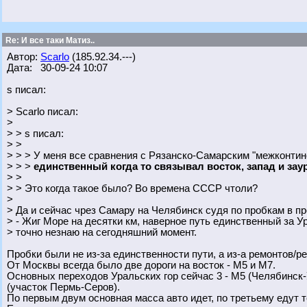
Re: И все таки Матиз..
Автор:
Scarlo
(185.92.34.---)
Дата: 30-09-24 10:07
s писал:
> Scarlo писал:
>
> > s писал:
> >
> > > У меня все сравнения с Рязанско-Самарским "межконти
> > >
единственный когда то связывал восток, запад и заур
> >
> > Это когда такое было? Во времена СССР чтоли?
>
> Да и сейчас чрез Самару на Челябинск судя по пробкам в п
> - Жиг Море на десятки км, наверное путь единственный за У
> точно незнаю на сегодняшний момент.
Пробки были не из-за единственности пути, а из-а ремонтов/р
От Москвы всегда было две дороги на восток - М5 и М7.
Основных переходов Уральских гор сейчас 3 - М5 (Челябинск
(участок Пермь-Серов).
По первым двум основная масса авто идет, по третьему едут