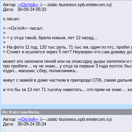
Автор:
-=Os'mA=-
(---.static-business.spb.ertelecom.ru)
Дата: 30-09-24 05:33
s писал:
> -=Os'mA=- писал:
>
> > у отца такой, брали новым, лет 12 назад...
>
> На фото 11 год, 120 тыс рупь, 71 тыс км, один по птс, пробег 
> Сгниет и осыпится через 5 лет? Неуверен что сам доживу до 
может его запенили пеной или на эпоксидку дыры залепили и п
про пробеги ... ну не знаю... у отца за первые 3 года полтос бы
ездит... магазин, сбер, поликлиника...
живут с мамой в доме частном в пригороде СПб, самая дальняя 
а что бы за 13 лет 71 тысячу намотать... это прям не знаю ... 
Re: И все таки Матиз..
Автор:
-=Os'mA=-
(---.static-business.spb.ertelecom.ru)
Дата: 30-09-24 05:34