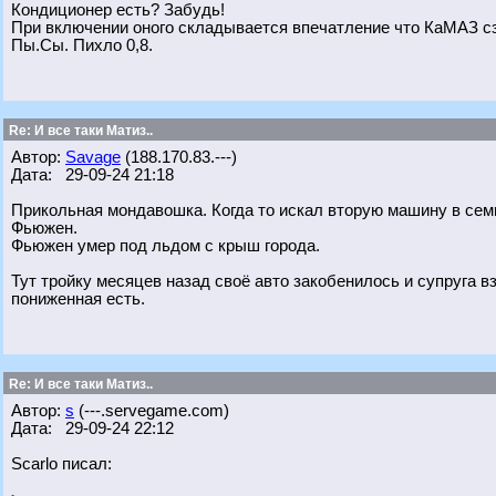
Кондиционер есть? Забудь!
При включении оного складывается впечатление что КаМАЗ с
Пы.Сы. Пихло 0,8.
Re: И все таки Матиз..
Автор:
Savage
(188.170.83.---)
Дата: 29-09-24 21:18
Прикольная мондавошка. Когда то искал вторую машину в семь
Фьюжен.
Фьюжен умер под льдом с крыш города.
Тут тройку месяцев назад своё авто закобенилось и супруга в
пониженная есть.
Re: И все таки Матиз..
Автор:
s
(---.servegame.com)
Дата: 29-09-24 22:12
Scarlo писал: