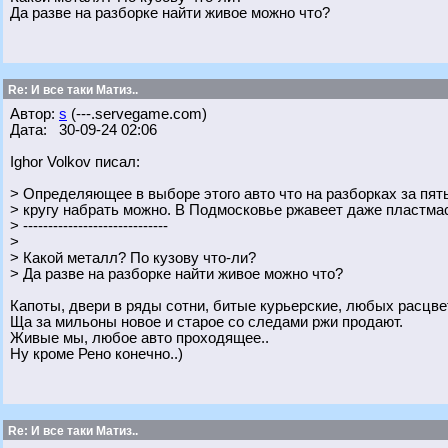
Да разве на разборке найти живое можно что?
Re: И все таки Матиз..
Автор:
s
(---.servegame.com)
Дата: 30-09-24 02:06
Ighor Volkov писал:
> Определяющее в выборе этого авто что на разборках за пят
> кругу набрать можно. В Подмосковье ржавеет даже пластмас
> -----------------------------
>
> Какой металл? По кузову что-ли?
> Да разве на разборке найти живое можно что?
Капоты, двери в ряды сотни, битые курьерские, любых расцвет
Ща за мильоны новое и старое со следами ржи продают.
Живые мы, любое авто проходящее..
Ну кроме Рено конечно..)
Re: И все таки Матиз..