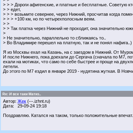
> >
> > > Дороги афигенские, и платные и бесплатные. Советую кт
> > едет,
> > > возьмите севернее, через Нижний, просчитав когда поме
> > > +100 км, но по четырехполосным веям.
> >
> > Так платка через Нижний не проходит, она значительно южн
>
> Не значительно, параллельно то сближаясь то..
> Во Владимире перешел на платную, так и не понял нафига..)
Я из Москвы ехал на Казань, на с заездом в Нижний. От Муро
И после Нижнего, пока доехали до Сергача (сначала по М7, п
ехали на мотиках, что само по себе быстрее и проще на двухп
летели.
До этого по М7 ездил в январе 2019 - нудятина жуткая. В Новч
Re: И все таки Матиз..
Автор:
Жек
(---.izhnt.ru)
Дата: 29-09-24 19:18
Поздравляю. Катался на таком, только положительные впечат