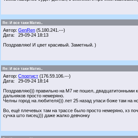
Re: И все таки Матиз..
Автор:
GenRen
(5.180.241.---)
Дата: 29-09-24 18:13
Поздравляю! И цвет красивый. Заметный. )
Re: И все таки Матиз..
Автор:
Спортист
(176.59.106.---)
Дата: 29-09-24 18:14
Поздравляю))) правильно на М7 не пошел, двадцатитонными к
дальняков просто немеряно.
Челны город на любителя))) лет 25 назад упаси боже там на н
Во, ещё плечевых там на трассе было просто немеряно, хз по
сучка што писец))) даже жалко девчонку