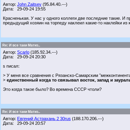
Автор:
John Zaitsev
(95.84.40.---)
Дата: 29-09-24 19:55
Красненькая. У нас у одного коллеги две последние такие. И п
предыдущий хозяин на торпеду наклеил какие-то наклейки из 
Re: И все таки Матиз..
Автор:
Scarlo
(185.92.34.---)
Дата: 29-09-24 20:30
s писал:
> У меня все сравнения с Рязанско-Самарским "межконтинент
>
единственный когда то связывал восток, запад и заураль
Это когда такое было? Во времена СССР чтоли?
Re: И все таки Матиз..
Автор:
Евгений Астрахань 2 30rus
(188.170.206.---)
Дата: 29-09-24 20:57