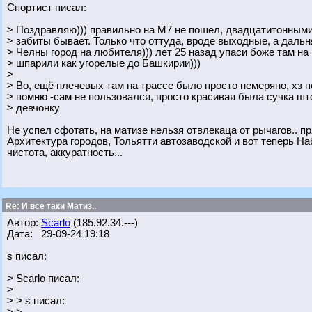
Спортист писал:
> Поздравляю))) правильно на М7 не пошел, двадцатитонным
> забиты бывает. Только что оттуда, вроде выходные, а дальн
> Челны город на любителя))) лет 25 назад упаси боже там на 
> шпарили как угорелые до Башкирии)))
>
> Во, ещё плечевых там на трассе было просто немеряно, хз п
> помню -сам не пользовался, просто красивая была сучка шт
> девчонку
Не успел сфотать, на матизе нельзя отвлекаца от рычагов.. п
Архитектура городов, Тольятти автозаводской и вот теперь 
чистота, аккуратность...
Re: И все таки Матиз..
Автор:
Scarlo
(185.92.34.---)
Дата: 29-09-24 19:18
s писал:
> Scarlo писал:
>
> > s писал: