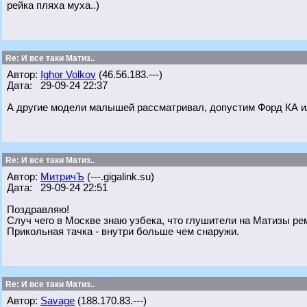
рейка пляха муха..)
Re: И все таки Матиз..
Автор:
Ighor Volkov
(46.56.183.---)
Дата: 29-09-24 22:37
А другие модели малышей рассматривал, допустим Форд КА и
Re: И все таки Матиз..
Автор:
МитричЪ
(---.gigalink.su)
Дата: 29-09-24 22:51
Поздравляю!
Случ чего в Москве знаю узбека, что глушители на Матизы ре
Прикольная тачка - внутри больше чем снаружи.
Re: И все таки Матиз..
Автор:
Savage
(188.170.83.---)