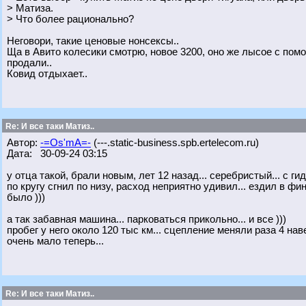
> Матиза.
> Что более рационально?
Неговори, такие ценовые нонсексы..
Ща в Авито колесики смотрю, новое 3200, оно же лысое с помо
продали..
Ковид отдыхает..
Re: И все таки Матиз..
Автор:
-=Os'mA=-
(---.static-business.spb.ertelecom.ru)
Дата: 30-09-24 03:15
у отца такой, брали новым, лет 12 назад... серебристый... с ги
по кругу сгнил по низу, расход неприятно удивил... ездил в фин
было )))
а так забавная машина... парковаться прикольно... и все )))
пробег у него около 120 тыс км... сцепление меняли раза 4 наве
очень мало теперь...
Re: И все таки Матиз..