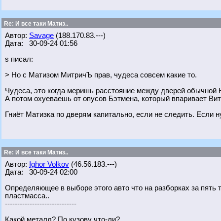
Re: И все таки Матиз..
Автор:
Savage
(188.170.83.---)
Дата: 30-09-24 01:56
s писал:
> Но с Матизом МитричЪ прав, чудеса совсем какие то.
Чудеса, это когда меришь расстояние между дверей обычной Н
А потом охуеваешь от опусов Бэтмена, который впаривает Вит
Гниёт Матизка по дверям капитально, если не следить. Если н
Re: И все таки Матиз..
Автор:
Ighor Volkov
(46.56.183.---)
Дата: 30-09-24 02:00
Определяющее в выборе этого авто что на разборках за пять 
пластмасса..
-----------------------------
Какой металл? По кузову что-ли?