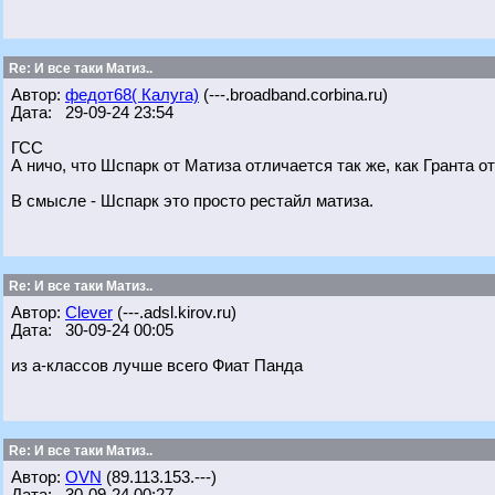
Re: И все таки Матиз..
Автор:
федот68( Калуга)
(---.broadband.corbina.ru)
Дата: 29-09-24 23:54
ГСС
А ничо, что Шспарк от Матиза отличается так же, как Гранта о
В смысле - Шспарк это просто рестайл матиза.
Re: И все таки Матиз..
Автор:
Clever
(---.adsl.kirov.ru)
Дата: 30-09-24 00:05
из а-классов лучше всего Фиат Панда
Re: И все таки Матиз..
Автор:
OVN
(89.113.153.---)