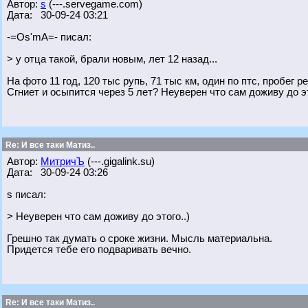
Автор:
s
(---.servegame.com)
Дата: 30-09-24 03:21
-=Os'mA=- писал:
> у отца такой, брали новым, лет 12 назад...
На фото 11 год, 120 тыс рупь, 71 тыс км, один по птс, пробег ре
Сгниет и осыпится через 5 лет? Неуверен что сам доживу до эт
Re: И все таки Матиз..
Автор:
МитричЪ
(---.gigalink.su)
Дата: 30-09-24 03:26
s писал:
> Неуверен что сам доживу до этого..)
Грешно так думать о сроке жизни. Мысль материальна.
Придется тебе его подваривать вечно.
Re: И все таки Матиз..