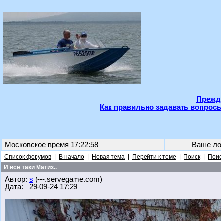
Прежде
Как правильно задавать вопросы
Московское время 17:22:58
Ваше ло
Список форумов
|
В начало
|
Новая тема
|
Перейти к теме
|
Поиск
|
Поис
И все таки Матиз..
Автор:
s
(---.servegame.com)
Дата: 29-09-24 17:29