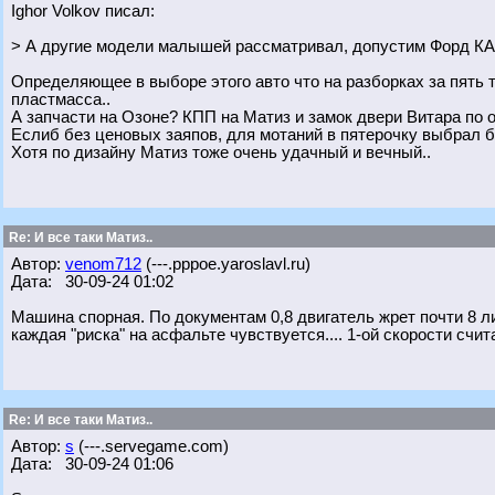
Ighor Volkov писал:
> А другие модели малышей рассматривал, допустим Форд КА
Определяющее в выборе этого авто что на разборках за пять 
пластмасса..
А запчасти на Озоне? КПП на Матиз и замок двери Витара по о
Еслиб без ценовых заяпов, для мотаний в пятерочку выбрал б
Хотя по дизайну Матиз тоже очень удачный и вечный..
Re: И все таки Матиз..
Автор:
venom712
(---.pppoe.yaroslavl.ru)
Дата: 30-09-24 01:02
Машина спорная. По документам 0,8 двигатель жрет почти 8 лит
каждая "риска" на асфальте чувствуется.... 1-ой скорости считай
Re: И все таки Матиз..
Автор:
s
(---.servegame.com)
Дата: 30-09-24 01:06