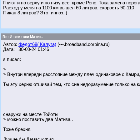
Гниют и по верху и по низу все, кроме Рено. Тока замена порог
Расход у меня на 1100 км вышел 60 литров, скорость 90-110
Пикап 8 литров? Это гипноз..)
Re: И все таки Матиз..
Автор:
федот68( Калуга)
(---.broadband.corbina.ru)
Дата: 30-09-24 01:46
s писал:
>
> Внутри впереди расстояние между плеч одинаковое с Камри
Ты эту херню отшивай тем, кто сие недоразумение только на к
снаружи на месте Тойоты
> можно поставить два Матиза..
Тоже брехня.
Лучше бы Дамас купил.