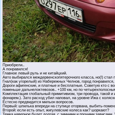
Приобрели..
А понравился!
Главное левый руль и не китайцкий.
Авто выбирался междервенскопятерочного класса, но(!) стал
Гнал(как угорелый) из Набережных Челнов, город понравился, ч
Дороги афигенские, и платные и бесплатные. Советую кто с во
поменьше дальнелоктевозов.. +100 км, но по четырехполосны
Комплектация глобальный примитивизм, три провода, такой и и
фонарем.). Зато расход убил наповал, на уровне Ижа с коляск
Естесно предвидится мильон вопросов.
Первый: шпилька впереди на ступице оторвана, выбить-помен
Второй: если есть опыт, жигулевские колеса как? шоркают?
Темка наверное будет долгая, с зимними и прочими зависами..