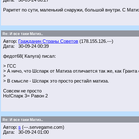
Дата: 30-09-24 00:27
Раритет по сути, маленький снаружи, большой внутри. С Мати
Re: И все таки Матиз..
Автор:
Гражданин Страны Советов
(178.155.126.---)
Дата: 30-09-24 00:39
федот68( Калуга) писал:
> ГСС
> А ничо, что Шспарк от Матиза отличается так же, как Гранта
>
> В смысле - Шспарк это просто рестайл матиза.
Совсем не просто
Но!Спарк 3= Равон 2
Re: И все таки Матиз..
Автор:
s
(---.servegame.com)
Дата: 30-09-24 01:00