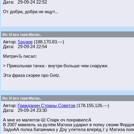
Дата: 29-09-24 22:52
От добра, добра не ищут...
Re: И все таки Матиз..
Автор:
Savage
(188.170.83.---)
Дата: 29-09-24 22:54
МитричЪ писал:
> Прикольная тачка - внутри больше чем снаружи.
Эта фраза скорее про Getz.
Re: И все таки Матиз..
Автор:
Гражданин Страны Советов
(178.155.126.---)
Дата: 29-09-24 23:30
А мне из малюток-Ш Спарк оч понравилсА
В 2007 мамзель за рулём Матиза ударил в попку своим Фордом
ЗаднАА полка багажника у Дэу улетела вперёд,т у Матиза попк