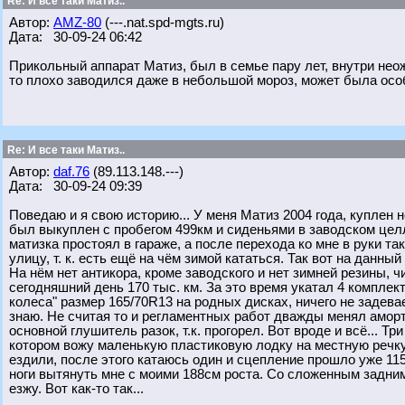
Re: И все таки Матиз..
Автор:
AMZ-80
(---.nat.spd-mgts.ru)
Дата: 30-09-24 06:42
Прикольный аппарат Матиз, был в семье пару лет, внутри нео
то плохо заводился даже в небольшой мороз, может была особ
Re: И все таки Матиз..
Автор:
daf.76
(89.113.148.---)
Дата: 30-09-24 09:39
Поведаю и я свою историю... У меня Матиз 2004 года, куплен 
был выкуплен с пробегом 499км и сиденьями в заводском цел
матизка простоял в гараже, а после перехода ко мне в руки так
улицу, т. к. есть ещё на чём зимой кататься. Так вот на данны
На нём нет антикора, кроме заводского и нет зимней резины, ч
сегодняшний день 170 тыс. км. За это время укатал 4 комплект
колеса" размер 165/70R13 на родных дисках, ничего не задевае
знаю. Не считая то и регламентных работ дважды менял аморт
основной глушитель разок, т.к. прогорел. Вот вроде и всё... 
котором вожу маленькую пластиковую лодку на местную речку 
ездили, после этого катаюсь один и сцепление прошло уже 115
ноги вытянуть мне с моими 188см роста. Со сложенным задним
езжу. Вот как-то так...