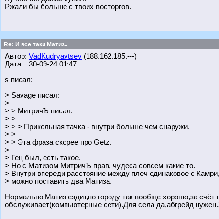
Ржали бы больше с твоих восторгов.
Re: И все таки Матиз..
Автор:
VadKudryavtsev
(188.162.185.---)
Дата: 30-09-24 01:47
s писал:
> Savage писал:
>
> > МитричЪ писал:
> >
> > > Прикольная тачка - внутри больше чем снаружи.
> >
> > Эта фраза скорее про Getz.
>
> Гец был, есть такое.
> Но с Матизом МитричЪ прав, чудеса совсем какие то.
> Внутри впереди расстояние между плеч одинаковое с Камри
> можно поставить два Матиза.
Нормально Матиз ездит,по городу так вообще хорошо,за счёт 
обслуживает(компьютерные сети).Для села да,абгрейд нужен.