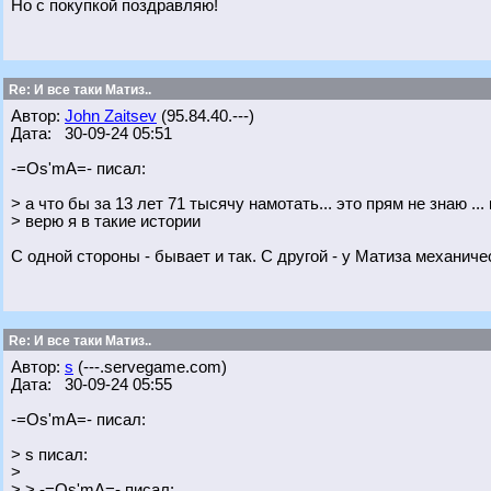
Но с покупкой поздравляю!
Re: И все таки Матиз..
Автор:
John Zaitsev
(95.84.40.---)
Дата: 30-09-24 05:51
-=Os'mA=- писал:
> а что бы за 13 лет 71 тысячу намотать... это прям не знаю ...
> верю я в такие истории
С одной стороны - бывает и так. С другой - у Матиза механич
Re: И все таки Матиз..
Автор:
s
(---.servegame.com)
Дата: 30-09-24 05:55
-=Os'mA=- писал:
> s писал:
>
> > -=Os'mA=- писал: