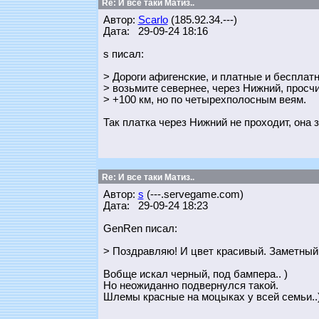
Re: И все таки Матиз..
Автор:
Scarlo
(185.92.34.---)
Дата: 29-09-24 18:16
s писал:
> Дороги афигенские, и платные и бесплатн
> возьмите севернее, через Нижний, просч
> +100 км, но по четырехполосным веям.
Так платка через Нижний не проходит, она 
Re: И все таки Матиз..
Автор:
s
(---.servegame.com)
Дата: 29-09-24 18:23
GenRen писал:
> Поздравляю! И цвет красивый. Заметный.
Вобще искал черный, под бампера.. )
Но неожиданно подвернулся такой.
Шлемы красные на моцыках у всей семьи..