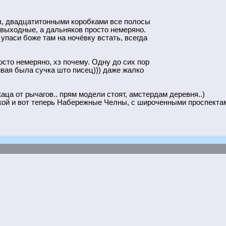
л, двадцатитонными коробками все полосы
 выходные, а дальняков просто немеряно.
 упаси боже там на ночёвку встать, всегда
сто немеряно, хз почему. Одну до сих пор
ивая была сучка што писец))) даже жалко
аца от рычагов.. прям модели стоят, амстердам деревня..)
ской и вот теперь Набережные Челны, с широченными проспекта