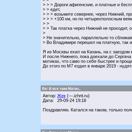
> >
> > > Дороги афигенские, и платные и бесп
> > едет,
> > > возьмите севернее, через Нижний, п
> > > +100 км, но по четырехполосным вея
> >
> > Так платка через Нижний не проходит, 
>
> Не значительно, параллельно то сближаяс
> Во Владимире перешел на платную, так и 
Я из Москвы ехал на Казань, на с заездом
И после Нижнего, пока доехали до Сергача
мотиках, что само по себе быстрее и проще
До этого по М7 ездил в январе 2019 - нудя
Re: И все таки Матиз..
Автор:
Жек
(---.izhnt.ru)
Дата: 29-09-24 19:18
Поздравляю. Катался на таком, только по