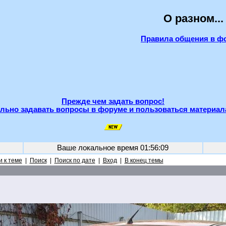
О разном...
Правила общения в ф
Прежде чем задать вопрос!
льно задавать вопросы в форуме и пользоваться материал
Ваше локальное время
01:56:09
 к теме
|
Поиск
|
Поиск по дате
|
Вход
|
В конец темы