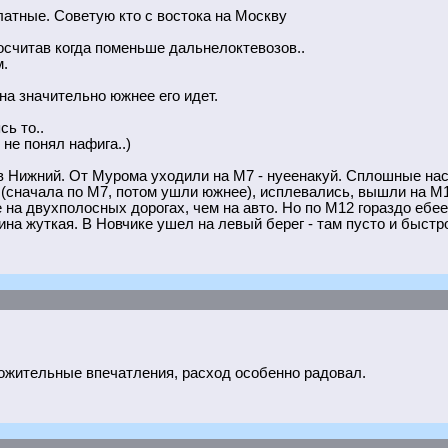
латные. Советую кто с востока на Москву
росчитав когда поменьше дальнелоктевозов..
м.
она значительно южнее его идет.
ь то..
не понял нафига..)
 в Нижний. От Мурома уходили на М7 - нуеенакуй. Сплошные на
 (сначала по М7, потом ушли южнее), исплевались, вышли на М1
 на двухполосных дорогах, чем на авто. Но по М12 гораздо ебее 
тина жуткая. В Новчике ушел на левый берег - там пусто и быстр
ложительные впечатления, расход особенно радовал.