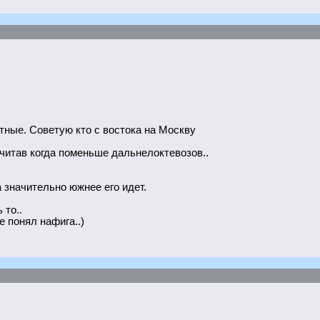
тные. Советую кто с востока на Москву
считав когда поменьше дальнелоктевозов..
а значительно южнее его идет.
 то..
 понял нафига..)