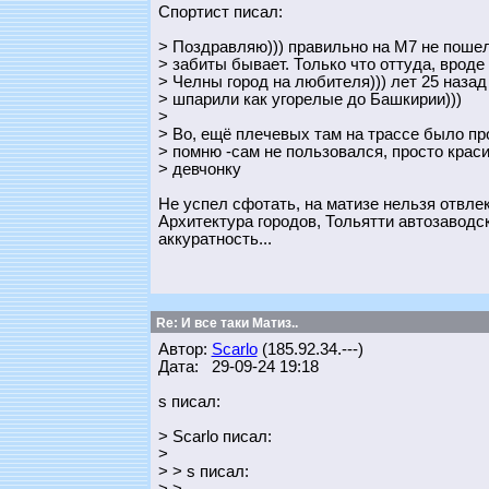
Спортист писал:
> Поздравляю))) правильно на М7 не поше
> забиты бывает. Только что оттуда, вроде
> Челны город на любителя))) лет 25 назад
> шпарили как угорелые до Башкирии)))
>
> Во, ещё плечевых там на трассе было про
> помню -сам не пользовался, просто крас
> девчонку
Не успел сфотать, на матизе нельзя отвлек
Архитектура городов, Тольятти автозавод
аккуратность...
Re: И все таки Матиз..
Автор:
Scarlo
(185.92.34.---)
Дата: 29-09-24 19:18
s писал:
> Scarlo писал:
>
> > s писал: