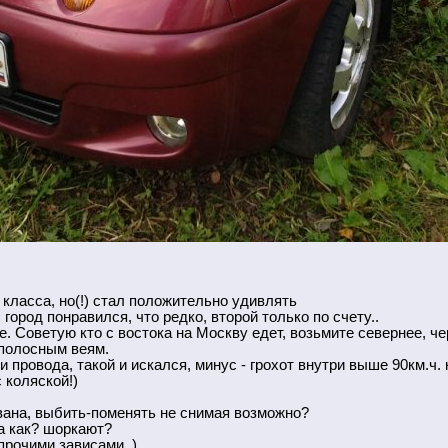
класса, но(!) стал положительно удивлять
город понравился, что редко, второй только по счету..
е. Советую кто с востока на Москву едет, возьмите севернее, ч
хполосным веям.
провода, такой и искался, минус - грохот внутри выше 90км.ч. 
 коляской!)
вана, выбить-поменять не снимая возможно?
са как? шоркают?
прочими зависами..)