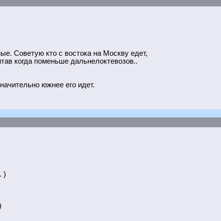
ые. Советую кто с востока на Москву едет,
итав когда поменьше дальнелоктевозов..
значительно южнее его идет.
 )
)