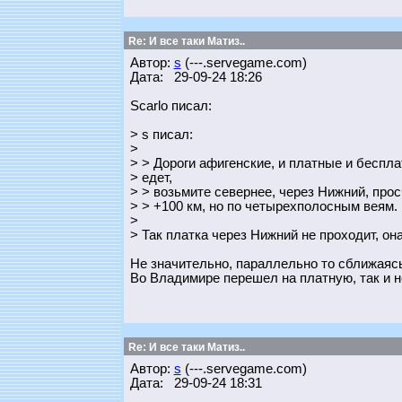
Re: И все таки Матиз..
Автор:
s
(---.servegame.com)
Дата: 29-09-24 18:26
Scarlo писал:
> s писал:
>
> > Дороги афигенские, и платные и беспла
> едет,
> > возьмите севернее, через Нижний, про
> > +100 км, но по четырехполосным веям.
>
> Так платка через Нижний не проходит, он
Не значительно, параллельно то сближаясь
Во Владимире перешел на платную, так и не
Re: И все таки Матиз..
Автор:
s
(---.servegame.com)
Дата: 29-09-24 18:31