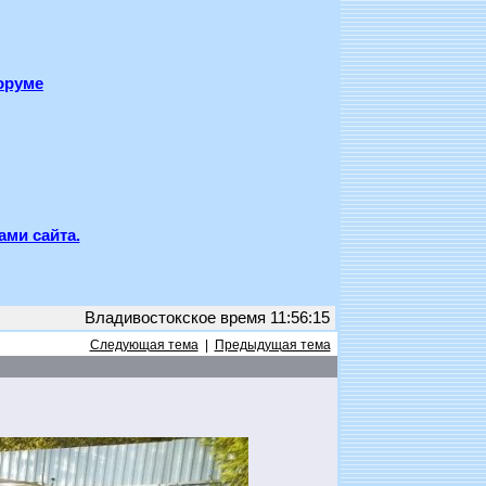
оруме
ами сайта.
Владивостокское время 11:56:15
Следующая тема
|
Предыдущая тема