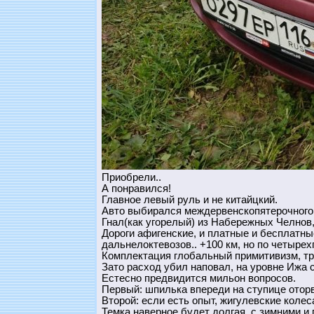
Приобрели..
А понравился!
Главное левый руль и не китайцкий.
Авто выбирался междервенскопятерочного 
Гнал(как угорелый) из Набережных Челнов, 
Дороги афигенские, и платные и бесплатны
дальнелоктевозов.. +100 км, но по четыре
Комплектация глобальный примитивизм, три 
Зато расход убил наповал, на уровне Ижа с
Естесно предвидится мильон вопросов.
Первый: шпилька впереди на ступице отор
Второй: если есть опыт, жигулевские коле
Темка наверное будет долгая, с зимними и 