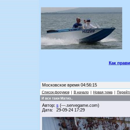
Как прави
Московское время 04:56:15
Список форумов
|
В начало
|
Новая тема
|
Перейти
И все таки Матиз..
Автор:
s
(---.servegame.com)
Дата: 29-09-24 17:29