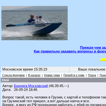
Прежде чем за
Как правильно задавать вопросы в фору
Московское время 15:35:19
Ваше локальное
Список форумов
|
В начало
|
Новая тема
|
Перейти к теме
|
Поиск
|
Поис
Ебей
Автор:
Бродяга Московский
(46.39.45.---)
Дата: 26-09-24 18:46
Вопрос такой, есть человек в Грузии, с картой и телофоном та
на Грузинский тел пришел, а вот дальше капча и все.
Вопрос, я могу из РФ полноценно работать с ебей по грузинск