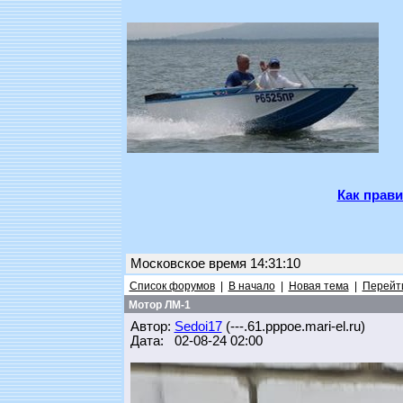
Как прави
Московское время 14:31:10
Список форумов
|
В начало
|
Новая тема
|
Перейти
Мотор ЛМ-1
Автор:
Sedoi17
(---.61.pppoe.mari-el.ru)
Дата: 02-08-24 02:00