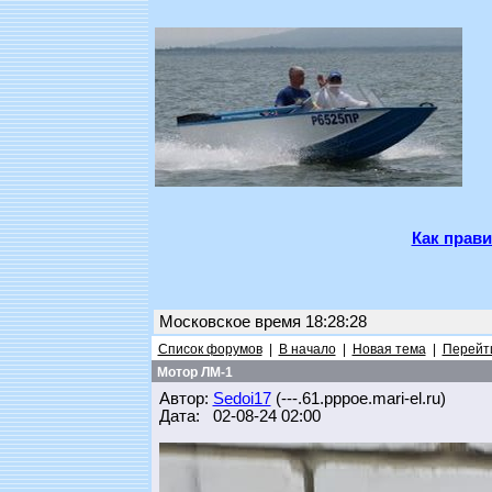
Как прави
Московское время 18:28:28
Список форумов
|
В начало
|
Новая тема
|
Перейти
Мотор ЛМ-1
Автор:
Sedoi17
(---.61.pppoe.mari-el.ru)
Дата: 02-08-24 02:00