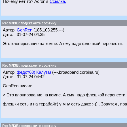
Почему нет то? Acronis
Ссылка.
Re: МЛЗВ: подскажите софтину
Автор:
GenRen
(185.103.255.---)
Дата: 31-07-24 04:35
Это клонирование на компе. А ему надо флешкой перенести.
Re: МЛЗВ: подскажите софтину
Автор:
федот68( Калуга)
(---.broadband.corbina.ru)
Дата: 31-07-24 04:42
GenRen писал:
> Это клонирование на компе. А ему надо флешкой перенести.
флешки есть и на терабайт( у мну есть даже :-)) . Зовутся , пр
Re: МЛЗВ: подскажите софтину