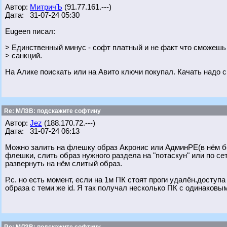
Автор:
МитричЪ
(91.77.161.---)
Дата: 31-07-24 05:30
Eugeen писал:
> Единственный минус - софт платный и не факт что сможешь е
> санкций.
На Алике поискать или на Авито ключи покупал. Качать надо 
Re: МЛЗВ: подскажите софтину
Автор:
Jez
(188.170.72.---)
Дата: 31-07-24 06:13
Можно залить на флешку образ Акронис или АдминРЕ(в нём бол
флешки, слить образ нужного раздела на "потаскун" или по се
развернуть на нём слитый образ.
Р.с. но есть момент, если на 1м ПК стоят проги удалён.доступа
образа с теми же id. Я так получал несколько ПК с одинаковым