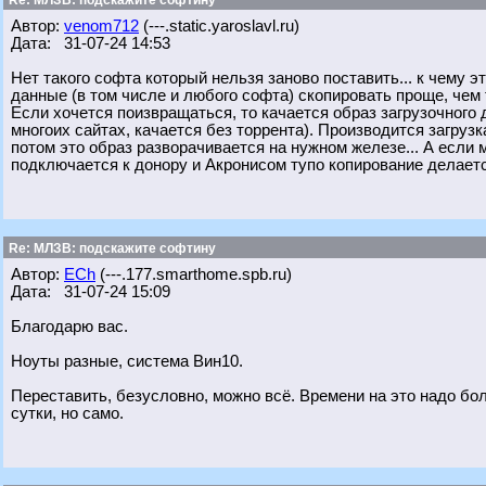
Re: МЛЗВ: подскажите софтину
Автор:
venom712
(---.static.yaroslavl.ru)
Дата: 31-07-24 14:53
Нет такого софта который нельзя заново поставить... к чему э
данные (в том числе и любого софта) скопировать проще, чем
Если хочется поизвращаться, то качается образ загрузочного 
многоих сайтах, качается без торрента). Производится загрузк
потом это образ разворачивается на нужном железе... А если 
подключается к донору и Акронисом тупо копирование делается
Re: МЛЗВ: подскажите софтину
Автор:
ECh
(---.177.smarthome.spb.ru)
Дата: 31-07-24 15:09
Благодарю вас.
Ноуты разные, система Вин10.
Переставить, безусловно, можно всё. Времени на это надо бол
сутки, но само.