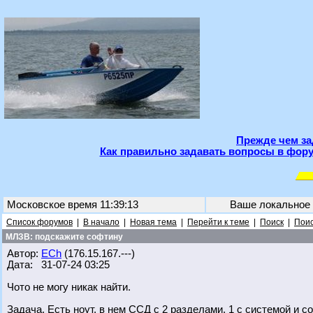
Прежде чем за
Как правильно задавать вопросы в фору
Московское время 11:39:13
Ваше локальное
Список форумов
|
В начало
|
Новая тема
|
Перейти к теме
|
Поиск
|
Поис
МЛЗВ: подскажите софтину
Автор:
ECh
(176.15.167.---)
Дата: 31-07-24 03:25
Чото не могу никак найти.
Задача. Есть ноут, в нем ССД с 2 разделами, 1 с системой и 