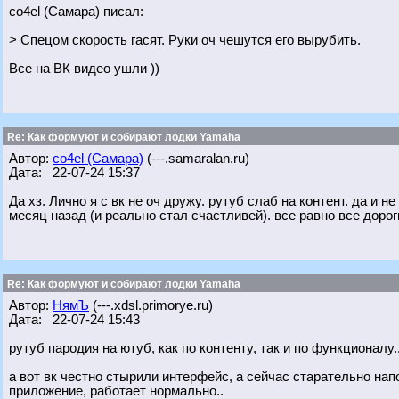
co4el (Самара) писал:
> Спецом скорость гасят. Руки оч чешутся его вырубить.
Все на ВК видео ушли ))
Re: Как формуют и собирают лодки Yamaha
Автор:
co4el (Самара)
(---.samaralan.ru)
Дата: 22-07-24 15:37
Да хз. Лично я с вк не оч дружу. рутуб слаб на контент. да и 
месяц назад (и реально стал счастливей). все равно все дорог
Re: Как формуют и собирают лодки Yamaha
Автор:
НямЪ
(---.xdsl.primorye.ru)
Дата: 22-07-24 15:43
рутуб пародия на ютуб, как по контенту, так и по функционалу.
а вот вк честно стырили интерфейс, а сейчас старательно нап
приложение, работает нормально..