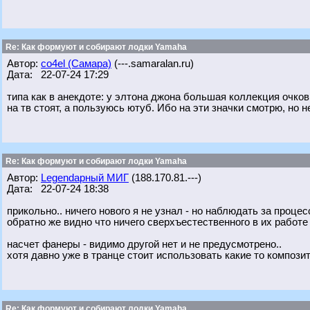
Re: Как формуют и собирают лодки Yamaha
Автор:
co4el (Самара)
(---.samaralan.ru)
Дата: 22-07-24 17:29
типа как в анекдоте: у элтона джона большая коллекция очков, 
на тв стоят, а пользуюсь ютуб. Ибо на эти значки смотрю, но 
Re: Как формуют и собирают лодки Yamaha
Автор:
Legendарный МИГ
(188.170.81.---)
Дата: 22-07-24 18:38
прикольно.. ничего нового я не узнал - но наблюдать за проц
обратно же видно что ничего сверхъестественного в их работе 
насчет фанеры - видимо другой нет и не предусмотрено..
хотя давно уже в транце стоит использовать какие то компози
Re: Как формуют и собирают лодки Yamaha