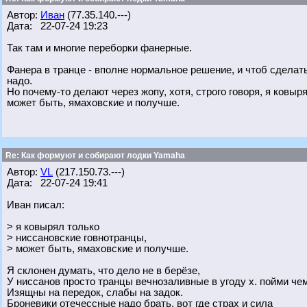
Автор:
Иван
(77.35.140.---)
Дата: 22-07-24 19:23
Так там и многие переборки фанерные.
Фанера в транце - вполне нормальное решение, и чтоб сделать 
надо.
Но почему-то делают через жопу, хотя, строго говоря, я ковы
может быть, ямаховские и получше.
Re: Как формуют и собирают лодки Yamaha
Автор:
VL
(217.150.73.---)
Дата: 22-07-24 19:41
Иван писал:
> я ковырял только
> ниссановские говнотранцы,
> может быть, ямаховские и получше.
Я склонен думать, что дело не в берёзе,
У ниссанов просто транцы вечнозаливные в угоду х. пойми че
Изящны на передок, слабы на задок.
Броневики отечессные надо брать, вот где страх и сила