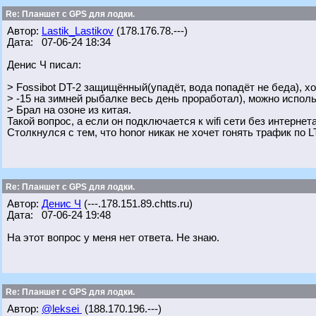
Re: Планшет с GPS для лодки.
Автор:
Lastik_Lastikov
(178.176.78.---)
Дата: 07-06-24 18:34
Денис Ч писал:
> Fossibot DT-2 защищённый(упадёт, вода попадёт не беда), х
> -15 на зимней рыбалке весь день проработал), можно исполь
> Брал на озоне из китая.
Такой вопрос, а если он подключается к wifi сети без интернет
Столкнулся с тем, что honor никак не хочет гонять трафик по L
Re: Планшет с GPS для лодки.
Автор:
Денис Ч
(---.178.151.89.chtts.ru)
Дата: 07-06-24 19:48
На этот вопрос у меня нет ответа. Не знаю.
Re: Планшет с GPS для лодки.
Автор:
@leksei
(188.170.196.---)