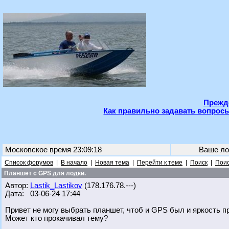
Прежде
Как правильно задавать вопросы
Московское время 23:09:18
Ваше ло
Список форумов
|
В начало
|
Новая тема
|
Перейти к теме
|
Поиск
|
Поис
Планшет с GPS для лодки.
Автор:
Lastik_Lastikov
(178.176.78.---)
Дата: 03-06-24 17:44
Привет не могу выбрать планшет, чтоб и GPS был и яркость п
Может кто прокачивал тему?