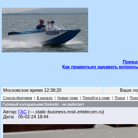
Прежде
Как правильно задавать вопросы
Московское время 12:38:20
Ваше ло
Список форумов
|
В начало
|
Новая тема
|
Перейти к теме
|
Поиск
|
Поис
Газовый холодильник Dometic - не работает
Автор:
ГАС
(---.static-business.msk.ertelecom.ru)
Дата: 05-02-24 18:44