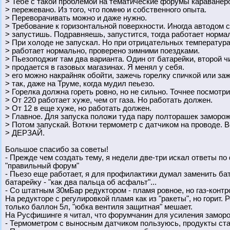
> Тебе с такой проблемой на тематические форумы караванеро
> пережевано. Из того, что помню и собственного опыта.
> Переворачивать можно и даже нужно.
> Требование к горизонтальной поверхности. Иногда автодом с
> запустишь. Подравняешь, запустится, тогда работает норма
> При холоде не запускал. Но при отрицательных температур
> работает нормально, проверено зимними поездками.
> Пьезоподжиг там два варианта. Один от батарейки, второй ч
> продается в газовых магазинах. Я менял у себя.
> его можно накрайняк обойти, зажечь горелку спичкой или за
> так, даже на Труме, когда мудил пеьезо.
> Горелка должна гореть ровно, но не сильно. Точнее посмотр
> От 220 работает хуже, чем от газа. Но работать должен.
> От 12 в еще хуже, но работать должен.
> Главное. Для запуска положи туда пару полторашек заморож
> Потом запускай. Воткни термометр с датчиком на проводе. 
> ДЕРЗАЙ.
Большое спасибо за советы!
- Прежде чем создать тему, я недели две-три искал ответы по 
"правильный форум"
- Пьезо еще работает, я для профилактики думал заменить бат
батарейку - "как два пальца об асфальт"...
- Со штатным 30мБар редуктором - пламя ровное, но газ-контр
На редукторе с регулировкой пламя как из "ракеты", но горит.
только баллон 5л, "юбка вентиля защитная" мешает.
На Русфишинге я читал, что форумчанин для усиления заморо
- Термометром с выносным датчиком пользуюсь, продукты ст