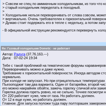
> Совсем не спец по аммиачным холодильникам, из того что ко
> старый холодильник переделать в походный.
>
> Холодильник нельзя переворачивать от слова совсем, может
> вертикально. Очень требователен к горизонтальной поверхн
> Думаю стоит подержать его в тепле с недельку, а потом запу
- В официальной инструкции рекомендуется перевернуть хол
Re: Газовый холодильник Dometic - не работает
Автор:
Радуга
(37.76.163.---)
Дата: 07-02-24 19:34
Тебе с такой проблемой на тематические форумы караванеров. 
Переворачивать можно и даже нужно.
Требование к горизонтальной поверхности. Иногда автодом сто
нормально.
При холоде не запускал. Но при отрицательных температурах
Пьезоподжиг там два варианта. Один от батарейки, второй чис
его можно накрайняк обойти, зажечь горелку спичкой или зажиг
Горелка должна гореть ровно, но не сильно. Точнее посмотри 
От 220 работает хуже, чем от газа. Но работать должен.
От 12 в еще хуже, но работать должен.
Главное. Для запуска положи туда пару полторашек заморожен