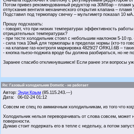
Сначала подключил к баллону с регулируемым редуктором от г
Потом привез рекомендованный редуктор на 30Мбар – пламя у 
отпускания вентиля механического открытия клапана – пламя 
Подставил под термопару свечку – мультиметр показал 10 мА.
Прошу подсказать:
- говорят, что при низких температурах эффективность работ
отрицательных температурах?
- при тесте холодильник стоял с небольшим наклоном 5-10 гр. 
- сила тока 10мА для термопары в пределах нормы (кто-то говор
- на клапане газ-контроля маркировка 4829/27 ORKLI.6B – таки
- кнопка пьезо-поджига вроде бы должна разбираться, но не п
Заранее спасибо откликнувшимся! Если ранее эти вопросы уж
Re: Газовый холодильник Dometic - не работает
Автор:
Энди Крым
(85.115.243.---)
Дата: 06-02-24 01:12
Совсем не спец по аммиачным холодильникам, из того что ког
Холодильник нельзя переворачивать от слова совсем, может н
поверхности.
Думаю стоит подержать его в тепле с недельку, а потом запуст