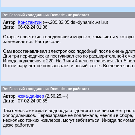
Re: Газовый холодильник Dometic - не работает
Автор:
Константин
(---.209.32.95.dsl-dynamic.vsi.ru)
Дата: 06-02-24 01:36
Старые советские холодильники морозко, камазисты у которых
залеживается. Растрясали.
Сам восстанавливал электролюкс подобный после очень длит
Дня три периодически постукивал его по расширительной емко
Иногда подключая к 220. На 3 или 4 день он завелся. Лет 5 по
Потом пару лет не пользовался и новый затык. Вылечил часа 
Re: Газовый холодильник Dometic - не работает
Автор:
жека-дайвер
(2.56.25.---)
Дата: 07-02-24 00:55
Там смесь аммиака и водорода от долгого стояния может расп
холодильников. Перезаправке не подлежала, меняли в сборе, 
несколько тонких жиклеров, могут забиваться. Иногда помога
даже работали