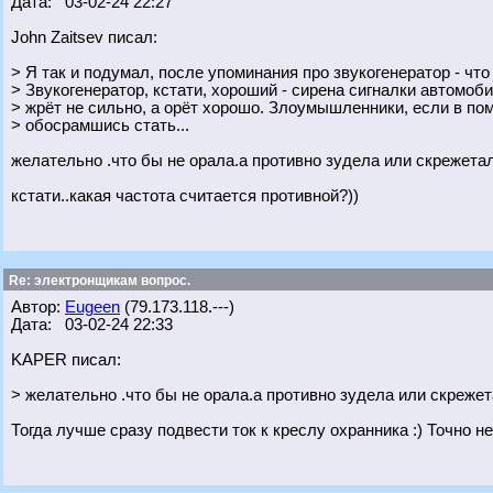
Дата: 03-02-24 22:27
John Zaitsev писал:
> Я так и подумал, после упоминания про звукогенератор - что 
> Звукогенератор, кстати, хороший - сирена сигналки автомоб
> жрёт не сильно, а орёт хорошо. Злоумышленники, если в по
> обосрамшись стать...
желательно .что бы не орала.а противно зудела или скрежетал
кстати..какая частота считается противной?))
Re: электронщикам вопрос.
Автор:
Eugeen
(79.173.118.---)
Дата: 03-02-24 22:33
KAPER писал:
> желательно .что бы не орала.а противно зудела или скрежет
Тогда лучше сразу подвести ток к креслу охранника :) Точно не 