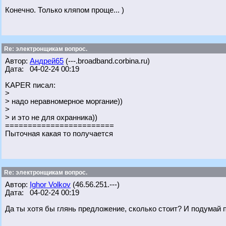
Конечно. Только кляпом проще... )
Re: электронщикам вопрос.
Автор:
Андрей65
(---.broadband.corbina.ru)
Дата: 04-02-24 00:19
KAPER писал:
>
> надо неравномерное моргание))
>
> и это не для охранника))
========================
Пыточная какая то получается
Re: электронщикам вопрос.
Автор:
Ighor Volkov
(46.56.251.---)
Дата: 04-02-24 00:19
Да ты хотя бы глянь предложение, сколько стоит? И подумай п