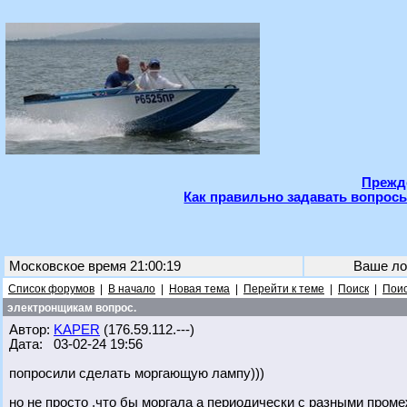
Прежде
Как правильно задавать вопросы
Московское время 21:00:19
Ваше ло
Список форумов
|
В начало
|
Новая тема
|
Перейти к теме
|
Поиск
|
Поис
электронщикам вопрос.
Автор:
KAPER
(176.59.112.---)
Дата: 03-02-24 19:56
попросили сделать моргающую лампу)))
но не просто ,что бы моргала а периодически с разными пром