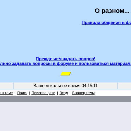
О разном...
Правила общения в ф
Прежде чем задать вопрос!
льно задавать вопросы в форуме и пользоваться материал
Ваше локальное время
04:15:11
 к теме
|
Поиск
|
Поиск по дате
|
Вход
|
В конец темы