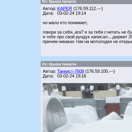
Re: Крыша прицепа
Автор:
KAPER
(176.59.112.---)
Дата: 03-02-24 19:14
но мало кто понимает,
говори за себя..ага? я за тебя считать не бу
я тебе про свой рундук написал....держит 20
причем никаких тем на мотолодке не открыв
Re: Крыша прицепа
Автор:
Танкист-7608
(176.59.100.---)
Дата: 03-02-24 19:16