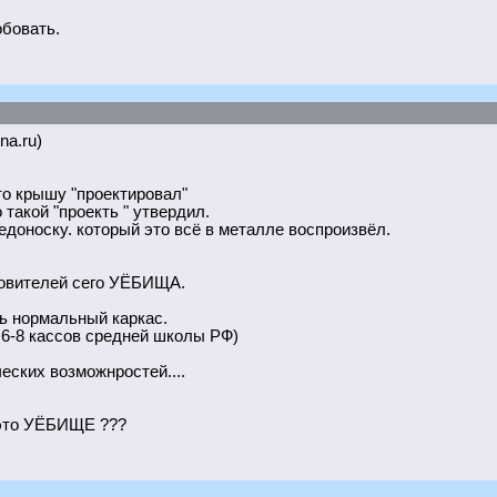
бовать.
na.ru)
то крышу "проектировал"
такой "проекть " утвердил.
едоноску. который это всё в металле воспроизвёл.
товителей сего УЁБИЩА.
ь нормальный каркас.
е 6-8 кассов средней школы РФ)
еских возможнростей....
 это УЁБИЩЕ ???