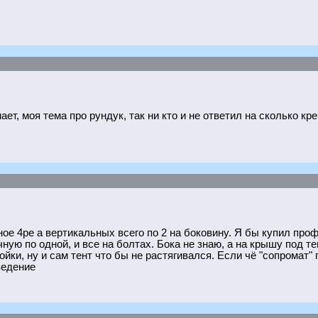
ет, моя тема про рундук, так ни кто и не ответил на сколько кр
ое 4ре а вертикальных всего по 2 на боковину. Я бы купил проф
ную по одной, и все на болтах. Бока не знаю, а на крышу под т
йки, ну и сам тент что бы не растягивался. Если чё "сопромат" 
ведение