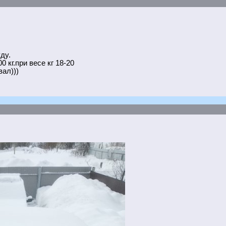
ду.
0 кг.при весе кг 18-20
ал)))