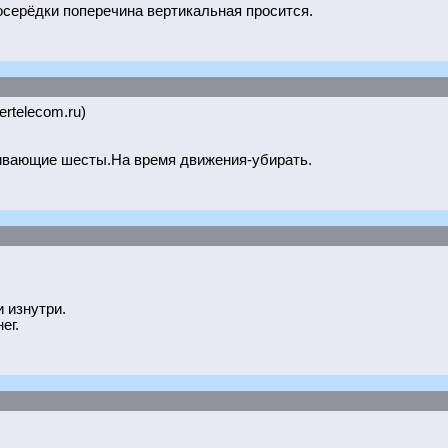
осерёдки поперечина вертикальная просится.
ertelecom.ru)
живающие шесты.На время движения-убирать.
 изнутри.
ег.