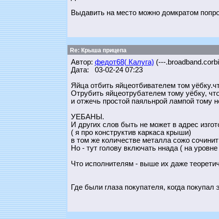
Выдавить на место можно домкратом попро
Re: Крыша прицепа
Автор:
федот68( Калуга)
(---.broadband.corbi
Дата: 03-02-24 07:23
Яйца отбить яйцеотбивателем том уёбку.ч
Отрубить яйцеотрубателем тому уёбку, что 
и отжечь простой паяльнрой лампой тому н
УЕБАНЫ.
И других слов быть не может в адрес изго
( я про конструктив каркаса крыши)
в том же количестве металла сожо сочинит
Но - тут голову включать ннада ( на уровн
Что исполнителям - выше их даже теоретич
Где были глаза покупателя, когда покупал