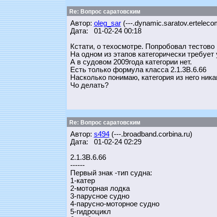
Re: Вопрос саратовским
Автор:
oleg_sar
(---.dynamic.saratov.erteleco
Дата: 01-02-24 00:18
Кстати, о техосмотре. Попробовал тестово
На одном из этапов категорически требует 
А в судовом 2009года категории нет.
Есть только формула класса 2.1.3В.6.66
Насколько понимаю, категория из него ника
Чо делать?
Re: Вопрос саратовским
Автор:
s494
(---.broadband.corbina.ru)
Дата: 01-02-24 02:29
2.1.3В.6.66
------
Первый знак -тип судна:
1-катер
2-моторная лодка
3-парусное судно
4-парусно-моторное судно
5-гидроцикл