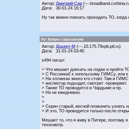
Автор:
Дмитрий-Сар
(---.broadband.corbina.r
Дата: 30-01-24 16:17
Ну так можно поехать проходить ТО, когда
Re: Вопрос саратовским
Автор:
Доцент-М
(---.10.175.79spb.ptl.ru)
Дата: 31-01-24 03:40
s494 писал:
> Что мешает доехать на лодке и пройти Т
> С Россинки2 к энгельскому ГИМСу, или к
> На эллингах много кто стоит. Там и ГИМС
> инспектор подходит, смотрит -проверяет.
> Также ТО проводится в Чардыме и пр.
> Но не ежедневно.
>
>
> Скрин старый, весной позвонить узнать н
> И это, ТО проводится только после откры
Мешает то, что я живу в Питере, поэтому я
техосмотр.