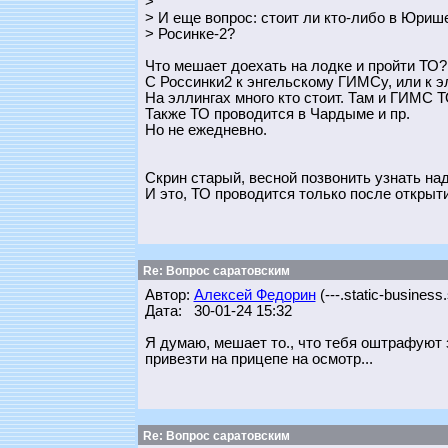
>
> И еще вопрос: стоит ли кто-либо в Юрише
> Росинке-2?
Что мешает доехать на лодке и пройти ТО?
С Россинки2 к энгельскому ГИМСу, или к э
На эллингах много кто стоит. Там и ГИМС Т
Также ТО проводится в Чардыме и пр.
Но не ежедневно.
Скрин старый, весной позвонить узнать над
И это, ТО проводится только после открыти
Re: Вопрос саратовским
Автор:
Алексей Федорин
(---.static-business
Дата: 30-01-24 15:32
Я думаю, мешает то., что тебя оштрафуют з
привезти на прицепе на осмотр...
Re: Вопрос саратовским