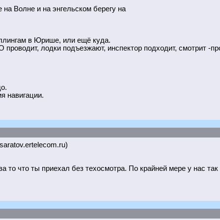
 на Волне и на энгельском берегу на
ллингам в Юрише, или ещё куда.
О проводит, лодки подъезжают, инспектор подходит, смотрит -пр
о.
я навигации.
.saratov.ertelecom.ru)
а то что ты приехал без техосмотра. По крайней мере у нас так