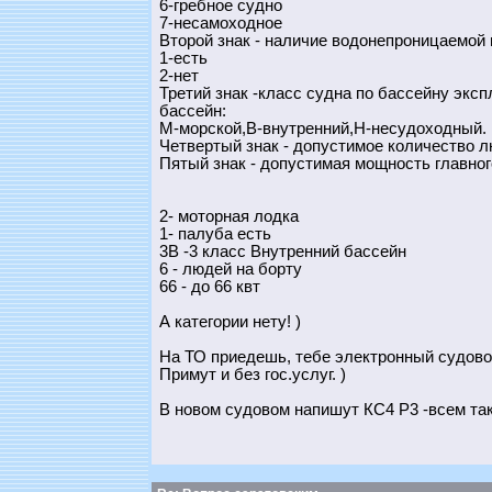
6-гребное судно
7-несамоходное
Второй знак - наличие водонепроницаемой
1-есть
2-нет
Третий знак -класс судна по бассейну экс
бассейн:
М-морской,В-внутренний,Н-несудоходный.
Четвертый знак - допустимое количество 
Пятый знак - допустимая мощность главного
2- моторная лодка
1- палуба есть
3В -3 класс Внутренний бассейн
6 - людей на борту
66 - до 66 квт
А категории нету! )
На ТО приедешь, тебе электронный судово
Примут и без гос.услуг. )
В новом судовом напишут КС4 Р3 -всем так 