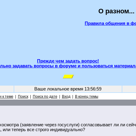
О разном...
Правила общения в ф
Прежде чем задать вопрос!
льно задавать вопросы в форуме и пользоваться материал
Ваше локальное время
13:56:59
 к теме
|
Поиск
|
Поиск по дате
|
Вход
|
В конец темы
хосмотра (заявление через госуслуги) согласовывает ли ли сей
, или теперь все строго индивидуально?