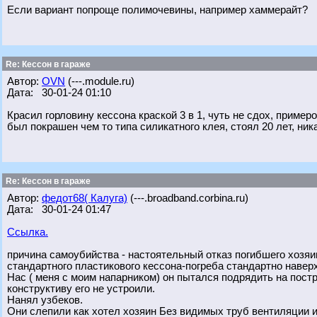
Если вариант попроще полимочевины, например хаммерайт?
Re: Кессон в гараже
Автор:
OVN
(---.module.ru)
Дата: 30-01-24 01:10
Красил горловину кессона краской 3 в 1, чуть не сдох, пример
был покрашен чем то типа силикатного клея, стоял 20 лет, ник
Re: Кессон в гараже
Автор:
федот68( Калуга)
(---.broadband.corbina.ru)
Дата: 30-01-24 01:47
Ссылка.
причина самоубийства - настоятельный отказ погибшего хозяи
стандартного пластикового кессона-погреба стандартно наве
Нас ( меня с моим напарником) он пытался подрядить на пост
конструктиву его не устроили.
Нанял узбеков.
Они слепили как хотел хозяин Без видимых труб вентиляции и 