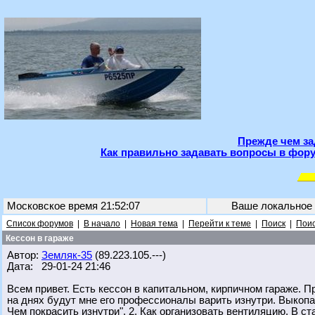
Прежде чем за
Как правильно задавать вопросы в фору
Московское время 21:52:07
Ваше локальное
Список форумов
|
В начало
|
Новая тема
|
Перейти к теме
|
Поиск
|
Поис
Кессон в гараже
Автор:
Земляк-35
(89.223.105.---)
Дата: 29-01-24 21:46
Всем привет. Есть кессон в капитальном, кирпичном гараже. Пр
на днях будут мне его профессионалы варить изнутри. Выкопат
Чем покрасить изнутри". 2. Как организовать вентиляцию. В с