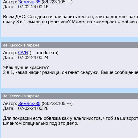
Автор:
Земляк-35
(89.223.105.---)
Дата: 07-02-24 00:16
Всем ДВС. Сегодня начали варить кессон, завтра должны зако
сразу 3 в 1 эмаль по ржавчине? Может на хаммерайт с жабой 
Re: Кессон в гараже
Автор:
OVN
(---.module.ru)
Дата: 07-02-24 00:24
>Как лучше красить?
3 в 1, какая нафиг разница, он гниёт снаружи. Выше сообщени
Re: Кессон в гараже
Автор:
Земляк-35
(89.223.105.---)
Дата: 07-02-24 00:26
Для покраски есть обвязка как у альпинистов, чтоб за шивор
шлангом специально под это дело.