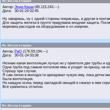
Re: Кессон в гараже
Автор:
Энди Крым
(85.115.243.---)
Дата: 30-01-24 02:45
Ну заваришь, ну с одной стороны покрасишь, а другая в контак
Для защиты железа в грунте придумана анодная защита. Посмо
морковка расходов на оборудование и эл.энергию.
Re: Кессон в гараже
Автор:
РиО
(176.59.194.---)
Дата: 30-01-24 03:38
Незнаю какая вентеляция лучше но у приятеля две трубы и од
Одна труба под самым потолком ямы и уходит за крышу, на кон
Спрошу при случае.
Я сам лично в молодости арендовал чужую яму, пока детки ма
была вентеляция.
Но каждую осень перед закладкой овощей я сжигал в яме сер
Всё хранилось отлично.
Re: Кессон в гараже