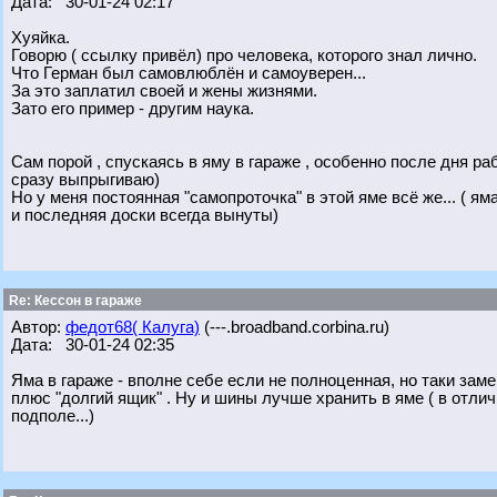
Дата: 30-01-24 02:17
Хуяйка.
Говорю ( ссылку привёл) про человека, которого знал лично.
Что Герман был самовлюблён и самоуверен...
За это заплатил своей и жены жизнями.
Зато его пример - другим наука.
Сам порой , спускаясь в яму в гараже , особенно после дня ра
сразу выпрыгиваю)
Но у меня постоянная "самопроточка" в этой яме всё же... ( ям
и последняя доски всегда вынуты)
Re: Кессон в гараже
Автор:
федот68( Калуга)
(---.broadband.corbina.ru)
Дата: 30-01-24 02:35
Яма в гараже - вполне себе если не полноценная, но таки за
плюс "долгий ящик" . Ну и шины лучше хранить в яме ( в отли
подполе...)