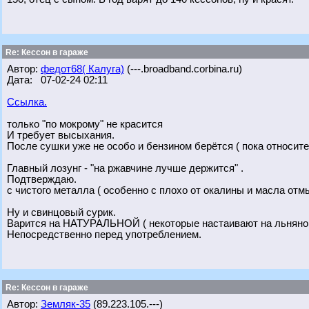
Re: Кессон в гараже
Автор:
федот68( Калуга)
(---.broadband.corbina.ru)
Дата: 07-02-24 02:11
Ссылка.
только "по мокрому" не красится
И требует высыхания.
После сушки уже не особо и бензином берётся ( пока относит
Главный лозунг - "на ржавчине лучше держится" .
Подтверждаю.
с чистого металла ( особенно с плохо от окалины и масла отм
Ну и свинцовый сурик.
Варится на НАТУРАЛЬНОЙ ( некоторые настаивают на льняно
Непосредственно перед употреблением.
Re: Кессон в гараже
Автор:
Земляк-35
(89.223.105.---)