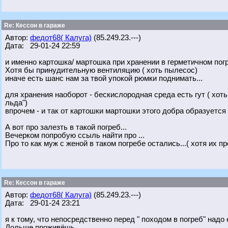
Re: Кессон в гараже
Автор:
федот68( Калуга)
(85.249.23.---)
Дата: 29-01-24 22:59
и именно картошка/ мартошка при хранении в герметичном пог
Хотя бы принудительную вентиляцию ( хоть пылесос)
иначе есть шанс нам за твой упокой рюмки поднимать...
для хранения наоборот - бескислородная среда есть гут ( хоть
льда")
впрочем - и так от картошки мартошки этого добра образуется 
А вот про залезть в такой погреб...
Вечерком попробую ссыль найти про ...
Про то как муж с женой в таком погребе остались...( хотя их
Re: Кессон в гараже
Автор:
федот68( Калуга)
(85.249.23.---)
Дата: 29-01-24 23:21
я к тому, что непосредственно перед " походом в погреб" надо
Дольше проживёшь.