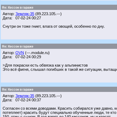
Re: Кессон в гараже
Автор:
Земляк-35
(89.223.105.---)
Дата: 07-02-24 00:27
Снутри он тоже гниет, влага от овощей, особенно по дну.
Re: Кессон в гараже
Автор:
OVN
(---.module.ru)
Дата: 07-02-24 00:29
>Для покраски есть обвязка как у альпинистов
Это всё фигня, слышал погибших в такой же ситуации, вытащи
Re: Кессон в гараже
Автор:
Земляк-35
(89.223.105.---)
Дата: 07-02-24 00:37
Согласен со всеми доводами. Красить собирался уже давно, ке
потеплеет) красить будут специально обученные люди, те кто
150, отец с сыном. В год варят до 140 кессонов, ну и красят.