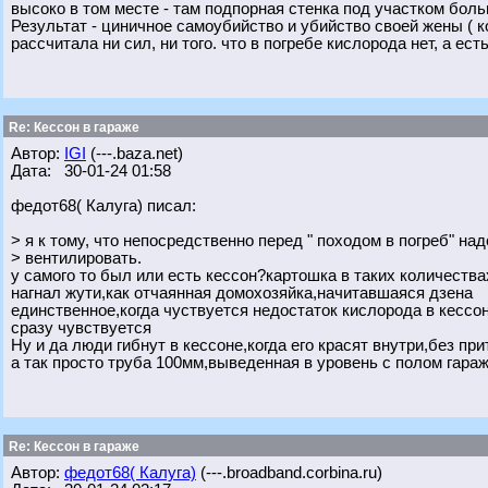
высоко в том месте - там подпорная стенка под участком боль
Результат - циничное самоубийство и убийство своей жены ( к
рассчитала ни сил, ни того. что в погребе кислорода нет, а ес
Re: Кессон в гараже
Автор:
IGI
(---.baza.net)
Дата: 30-01-24 01:58
федот68( Калуга) писал:
> я к тому, что непосредственно перед " походом в погреб" на
> вентилировать.
у самого то был или есть кессон?картошка в таких количества
нагнал жути,как отчаянная домохозяйка,начитавшаяся дзена
единственное,когда чуствуется недостаток кислорода в кессон
сразу чувствуется
Ну и да люди гибнут в кессоне,когда его красят внутри,без пр
а так просто труба 100мм,выведенная в уровень с полом гара
Re: Кессон в гараже
Автор:
федот68( Калуга)
(---.broadband.corbina.ru)