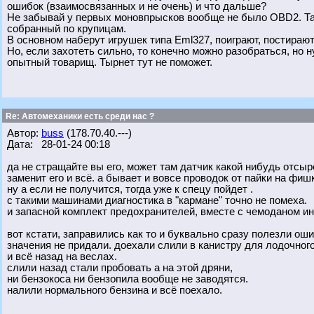
ошибок (взаимосвязанных и не очень) и что дальше?
Не забывай у первых моновпрысков вообще не было OBD2. Та
собранный по крупицам.
В основном наберут игрушек типа Eml327, поиграют, постираю
Но, если захотеть сильно, то конечно можно разобраться, но 
опытный товарищ. Тырнет тут не поможет.
Re: Автомеханики есть среди нас ?
Автор:
buss
(178.70.40.---)
Дата: 28-01-24 00:18
да не стращайте вы его, может там датчик какой нибудь отсыр
заменит его и всё. а бывает и вовсе проводок от пайки на фиш
ну а если не получится, тогда уже к спецу пойдет .
с такими машинами диагностика в "кармане" точно не помеха.
и запасной комплект предохранителей, вместе с чемоданом и
вот кстати, заправились как то и буквально сразу полезли оши
значения не придали. доехали слили в канистру для лодочног
и всё назад на веслах.
слили назад стали пробовать а на этой дряни,
ни бензокоса ни бензопила вообще не заводятся.
налили нормального бензина и всё поехало.