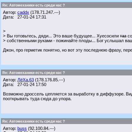
Re: Автомеханики есть среди нас ?
Автор:
caddx
(178.71.247.---)
Дата: 27-01-24 17:31
>
> Вы готовьтесь, дяди... Это ваше будущее... Хуесосили
таз
со
> собственными руками - пожинайте плоды... Бог услышал ваш
Джон, про герметик понятно, но вот эту последнюю фразу, пе
Re: Автомеханики есть среди нас ?
Автор:
ЛёХа.63
(178.176.85.---)
Дата: 27-01-24 17:50
Возможно дроссель цепляется за выработку в диффузоре. Вид
пооткрывать туда сюда до упора.
Re: Автомеханики есть среди нас ?
Автор:
buss
(92.100.84.---)