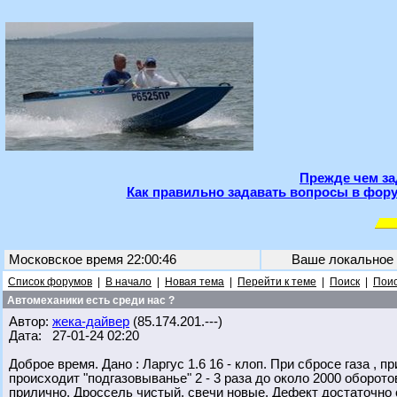
Прежде чем за
Как правильно задавать вопросы в фору
Московское время 22:00:46
Ваше локальное
Список форумов
|
В начало
|
Новая тема
|
Перейти к теме
|
Поиск
|
Поис
Автомеханики есть среди нас ?
Автор:
жека-дайвер
(85.174.201.---)
Дата: 27-01-24 02:20
Доброе время. Дано : Ларгус 1.6 16 - клоп. При сбросе газа , 
происходит "подгазовыванье" 2 - 3 раза до около 2000 оборо
прилично. Дроссель чистый, свечи новые. Дефект достаточно 