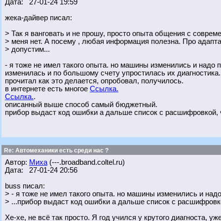
Дата: 27-01-24 19:59
жека-дайвер писал:
> Так я ванговать и не прошу, просто опыта общения с совре
> меня нет. А посему , любая информация полезна. Про адапт
> допустим...
- я тоже не имел такого опыта. но машины изменились и надо 
изменилась и по большому счету упростилась их диагностика.
прочитал как это делается, опробовал, получилось.
в интернете есть многое
Ссылка.
Ссылка.
.
описанный выше способ самый бюджетный.
прибор выдаст код ошибки а дальше список с расшифровкой, чт
Re: Автомеханики есть среди нас ?
Автор:
Миха
(---.broadband.coltel.ru)
Дата: 27-01-24 20:56
buss писал:
> - я тоже не имел такого опыта. но машины изменились и надо
> ...прибор выдаст код ошибки а дальше список с расшифровкой
Хе-хе, не всё так просто. Я год учился у крутого диагноста, 