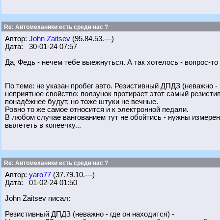
Re: Автомеханики есть среди нас ?
Автор:
John Zaitsev
(95.84.53.---)
Дата: 30-01-24 07:57
Да, Федь - нечем тебе выежнуться. А так хотелось - вопрос-то 
По теме: не указан пробег авто. Резистивный ДПДЗ (неважно - г
неприятное свойство: ползунок протирает этот самый резист
понадёжнее будут, но тоже штуки не вечные.
Ровно то же самое относится и к электронной педали.
В любом случае вангованием тут не обойтись - нужны измерен
вылететь в копеечку...
Re: Автомеханики есть среди нас ?
Автор:
yaro77
(37.79.10.---)
Дата: 01-02-24 01:50
John Zaitsev писал:
Резистивный ДПДЗ (неважно - где он находится) -