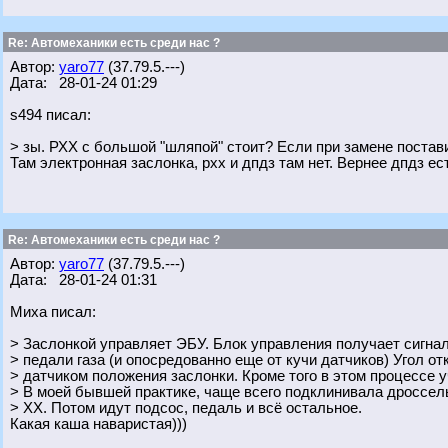
Re: Автомеханики есть среди нас ?
Автор:
yaro77
(37.79.5.---)
Дата: 28-01-24 01:29
s494 писал:
> зы. РХХ с большой "шляпой" стоит? Если при замене постав
Там электронная заслонка, рхх и дпдз там нет. Вернее дпдз ес
Re: Автомеханики есть среди нас ?
Автор:
yaro77
(37.79.5.---)
Дата: 28-01-24 01:31
Миха писал:
> Заслонкой управляет ЭБУ. Блок управления получает сигна
> педали газа (и опосредованно еще от кучи датчиков) Угол о
> датчиком положения заслонки. Кроме того в этом процессе у
> В моей бывшей практике, чаще всего подклинивала дроссель
> ХХ. Потом идут подсос, педаль и всё остальное.
Какая каша наваристая)))