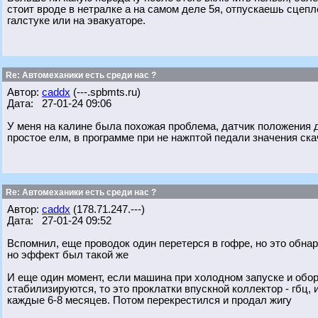
стоит вроде в нетралке а на самом деле 5я, отпускаешь сцеп
галстуке или на эвакуаторе.
Re: Автомеханики есть среди нас ?
Автор:
caddx
(---.spbmts.ru)
Дата: 27-01-24 09:06
У меня на калине была похожая проблема, датчик положения д
простое елм, в программе при не нажптой педали значения скачу
Re: Автомеханики есть среди нас ?
Автор:
caddx
(178.71.247.---)
Дата: 27-01-24 09:52
Вспомнил, еще проводок один перетерся в гофре, но это обна
но эффект был такой же
И еще один момент, если машина при холодном запуске и обор
стабилизируются, то это проклатки впускной коллектор - гбц, 
каждые 6-8 месяцев. Потом перекрестился и продал жигу