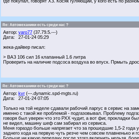
где покупал, говорят ХЗ. Косяк гуляющий, у кого есть по разн
Re: Автомеханики есть среди нас ?
Автор:
yaro77
(37.79.5.---)
Дата: 27-01-24 05:29
жека-дайвер писал:
> ВАЗ 106 сил 16 клапанный 1.6 литра
Проверить на наличие подсоса воздуха во впуск. Прмыть дрос
Re: Автомеханики есть среди нас ?
Автор:
kvr
(---.dynamic.spd-mgts.ru)
Дата: 27-01-24 07:05
Только на той неделе сдавали рабочий ларгус в сервис на за
именно с такой же проблемой - подгазовывал. Проблему подгаз
говоря был уверен что это РХХ чудит, а вот фиг, прокладки б
не видел, машину шеф сам забирал из сервиса.
Меня гораздо больше напрягает что за прошедшие 1,5-2 года у
заднего хода на первую чуть резче чем совсем плавненько и г
Больше ни какую передачу после этого включить нельзя, более