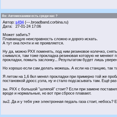
Re: Автомеханики есть среди нас ?
Автор:
s494
(---.broadband.corbina.ru)
Дата: 27-01-24 17:06
Может забить?
Плавающую неисправность сложно и дорого искать.
А тут она почти и не проявляется.
Ну да, можно РХХ поменять, под ним резиновое колечко, снят
снимался, там тоже прокладка резиновая которую не меняют п
прокладки, помыть заслонку... Результатом будет лишь уверен
Но хорошо если сам делать можешь. А если на станцию, так та
Я летом на 1,6 8кл менял прокладки при примерно той же про
постановкой дросс.узла, ну и стало подсасывать там. Ещё раз
зы. РХХ с большой "шляпой" стоит? Если при замене поставил
вроде и нормальные, но вот при сбросе плавают.
зы2. Да и у тебя уже электронная педаль газа стоит, небось? 