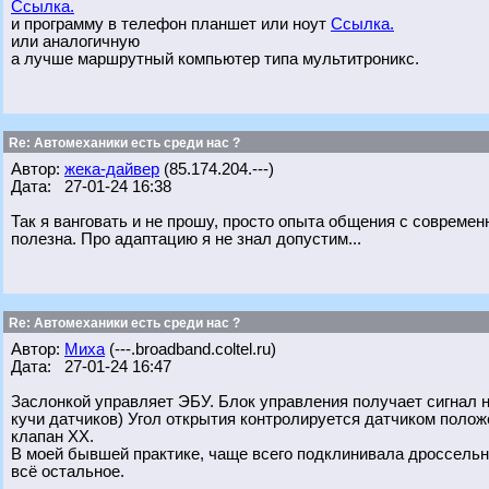
Ссылка.
и программу в телефон планшет или ноут
Ссылка.
или аналогичную
а лучше маршрутный компьютер типа мультитроникс.
Re: Автомеханики есть среди нас ?
Автор:
жека-дайвер
(85.174.204.---)
Дата: 27-01-24 16:38
Так я ванговать и не прошу, просто опыта общения с совреме
полезна. Про адаптацию я не знал допустим...
Re: Автомеханики есть среди нас ?
Автор:
Миха
(---.broadband.coltel.ru)
Дата: 27-01-24 16:47
Заслонкой управляет ЭБУ. Блок управления получает сигнал н
кучи датчиков) Угол открытия контролируется датчиком полож
клапан ХХ.
В моей бывшей практике, чаще всего подклинивала дроссельна
всё остальное.