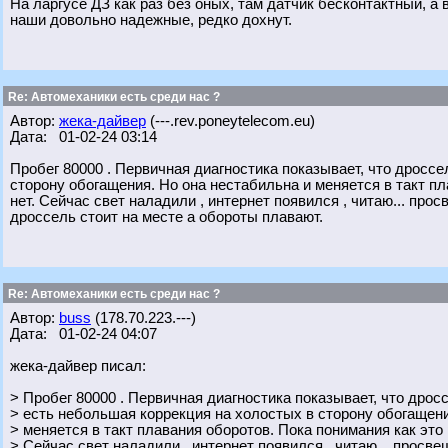
На ларгусе ДЗ как раз без оных, там датчик бесконтактный, а 
наши довольно надежные, редко дохнут.
Re: Автомеханики есть среди нас ?
Автор:
жека-дайвер
(---.rev.poneytelecom.eu)
Дата: 01-02-24 03:14
Пробег 80000 . Первичная диагностика показывает, что дроссе
сторону обогащения. Но она нестабильна и меняется в такт пл
нет. Сейчас свет наладили , интернет появился , читаю... прос
дроссель стоит на месте а обороты плавают.
Re: Автомеханики есть среди нас ?
Автор:
buss
(178.70.223.---)
Дата: 01-02-24 04:07
жека-дайвер писал:
> Пробег 80000 . Первичная диагностика показывает, что дросс
> есть небольшая коррекция на холостых в сторону обогащени
> меняется в такт плавания оборотов. Пока понимания как это 
> Сейчас свет наладили , интернет появился , читаю... просв