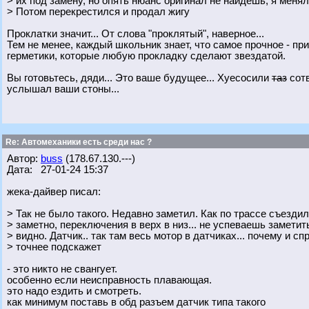
> их под замену, но опять нюанс оригинал не найдешь, я меня
> Потом перекрестился и продал жигу
Проклатки значит... От слова "проклятый", наверное...
Тем не менее, каждый школьник знает, что самое прочное - при
герметики, которые любую прокладку сделают звездатой.
Вы готовьтесь, дяди... Это ваше будущее... Хуесосили
таз
сотв
услышал ваши стоны...
Re: Автомеханики есть среди нас ?
Автор:
buss
(178.67.130.---)
Дата: 27-01-24 15:37
жека-дайвер писал:
> Так не было такого. Недавно заметил. Как по трассе съездил
> заметно, переключения в верх в низ... не успеваешь заметит
> видно. Датчик.. так там весь мотор в датчиках... почему и с
> точнее подскажет
- это никто не свангует.
особенно если неисправность плавающая.
это надо ездить и смотреть.
как минимум поставь в обд разъем датчик типа такого