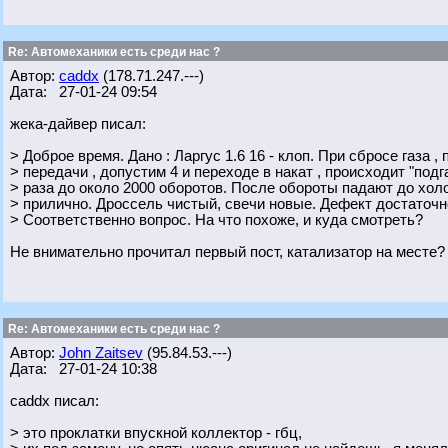
Re: Автомеханики есть среди нас ?
Автор:
caddx
(178.71.247.---)
Дата: 27-01-24 09:54
жека-дайвер писал:
> Доброе время. Дано : Ларгус 1.6 16 - клоп. При сбросе газа 
> передачи , допустим 4 и переходе в накат , происходит "подг
> раза до около 2000 оборотов. После обороты падают до хол
> прилично. Дроссель чистый, свечи новые. Дефект достаточ
> Соответственно вопрос. На что похоже, и куда смотреть?
Не внимательно прочитал первый пост, катализатор на месте
Re: Автомеханики есть среди нас ?
Автор:
John Zaitsev
(95.84.53.---)
Дата: 27-01-24 10:38
caddx писал:
> это проклатки впускной коллектор - гбц,