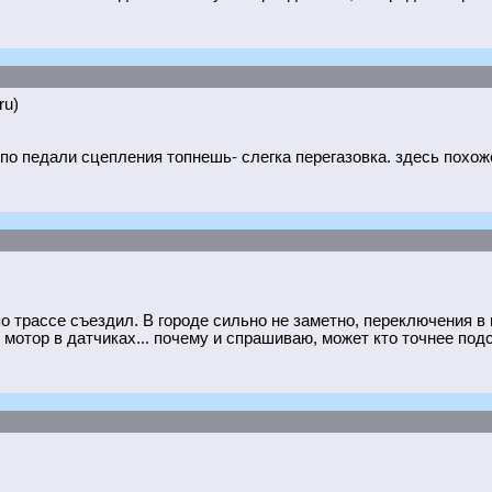
ru)
 по педали сцепления топнешь- слегка перегазовка. здесь похоже
о трассе съездил. В городе сильно не заметно, переключения в в
ь мотор в датчиках... почему и спрашиваю, может кто точнее под