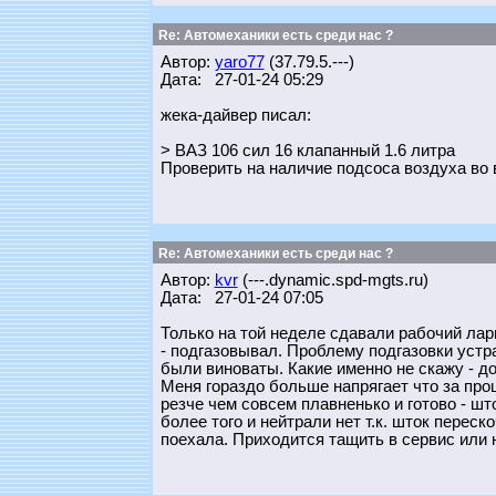
Re: Автомеханики есть среди нас ?
Автор:
yaro77
(37.79.5.---)
Дата: 27-01-24 05:29
жека-дайвер писал:
> ВАЗ 106 сил 16 клапанный 1.6 литра
Проверить на наличие подсоса воздуха во 
Re: Автомеханики есть среди нас ?
Автор:
kvr
(---.dynamic.spd-mgts.ru)
Дата: 27-01-24 07:05
Только на той неделе сдавали рабочий лар
- подгазовывал. Проблему подгазовки устра
были виноваты. Какие именно не скажу - д
Меня гораздо больше напрягает что за прош
резче чем совсем плавненько и готово - шт
более того и нейтрали нет т.к. шток перес
поехала. Приходится тащить в сервис или н