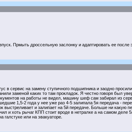
впуск. Прмыть дроссельную заслонку и адаптировать ее после э
гус в сервис на замену ступичного подшипника и заодно просил
нили заменой каких то там прокладок. Я честно говоря был увере
окументов на работы не видел, машину шеф сам забирал из серв
едшие 1,5-2 года у нее уже раз 4-5 залипала 5я передача - пе
ок выстреливает и залипает на 5й передаче. Больше ни какую п
кочил и хоть рычаг КПП стоит вроде в нетралке а на самом деле
а галстуке или на эвакуаторе.