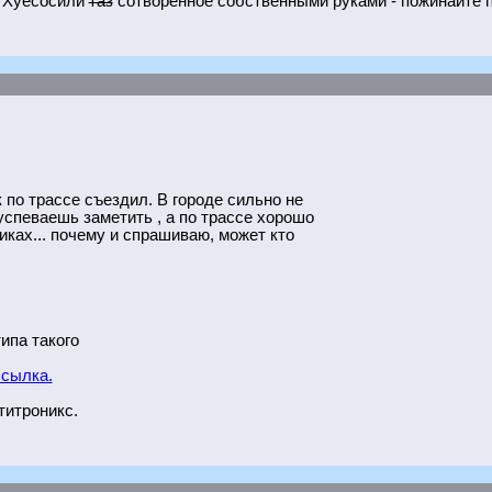
. Хуесосили
таз
сотворённое собственными руками - пожинайте п
к по трассе съездил. В городе сильно не
 успеваешь заметить , а по трассе хорошо
чиках... почему и спрашиваю, может кто
ипа такого
сылка.
титроникс.