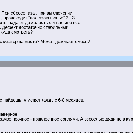
п. При сбросе газа , при выключении
 , происходит "подгазовыванье" 2 - 3
роты падают до холостых и дальше все
. Дефект достаточно стабильный.
 куда смотреть?
ализатор на месте? Может дожигает смесь?
не найдешь, я менял каждые 6-8 месяцев.
аверное...
самое прочное - приклеенное соплями. А взрослые дяди не в кур