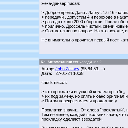
жека-дайвер писал:
> Доброе время. Дано : Ларгус 1.6 16 - кло
> передачи , допустим 4 и переходе в накат
> раза до около 2000 оборотов. После обо
> прилично. Дроссель чистый, свечи новые
> Соответственно вопрос. На что похоже, и
Не внимательно прочитал первый пост, кат
Re: Автомеханики есть среди нас ?
Автор:
John Zaitsev
(95.84.53.---)
Дата: 27-01-24 10:38
caddx писал:
> это проклатки впускной коллектор - гбц,
> их под замену, но опять нюанс оригинал 
> Потом перекрестился и продал жигу
Проклатки значит... От слова "проклятый", н
Тем не менее, каждый школьник знает, что 
прокладку сделают звездатой.