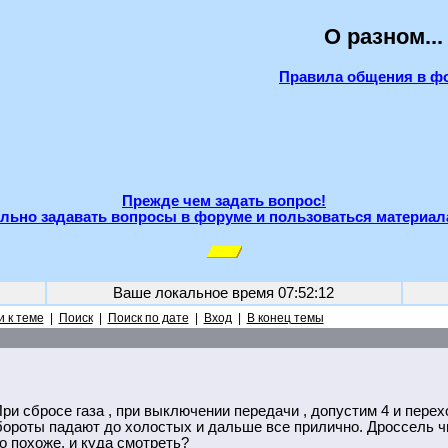
О разном...
Правила общения в ф
Прежде чем задать вопрос!
льно задавать вопросы в форуме и пользоваться материал
Ваше локальное время
07:52:12
 к теме
|
Поиск
|
Поиск по дате
|
Вход
|
В конец темы
 При сбросе газа , при выключении передачи , допустим 4 и пере
 обороты падают до холостых и дальше все прилично. Дроссель 
о похоже, и куда смотреть?