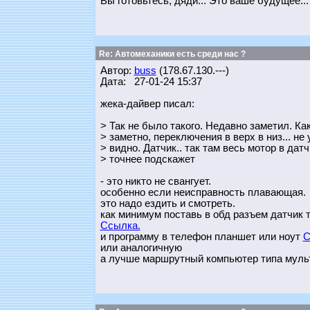
Вы готовьтесь, дяди... Это ваше будущее..
Re: Автомеханики есть среди нас ?
Автор:
buss
(178.67.130.---)
Дата: 27-01-24 15:37
жека-дайвер писал:
> Так не было такого. Недавно заметил. Ка
> заметно, переключения в верх в низ... не
> видно. Датчик.. так там весь мотор в дат
> точнее подскажет
- это никто не свангует.
особенно если неисправность плавающая.
это надо ездить и смотреть.
как минимум поставь в обд разъем датчик т
Ссылка.
и программу в телефон планшет или ноут
С
или аналогичную
а лучше маршрутный компьютер типа муль