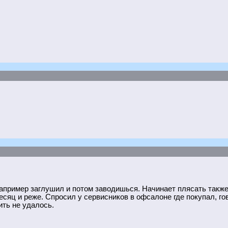
например заглушил и потом заводишься. Начинает плясать также
сяц и реже. Спросил у сервисников в офсалоне где покупал, гов
ть не удалось.