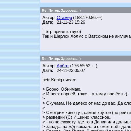
Re: Питер. Здорова.. :)
Автор:
Стажёр
(188.170.86.---)
Дата: 21-11-23 15:26
Пётр приветствую)
Так и Шерлок Холмс с Ватсоном не англича
Re: Питер. Здорова.. :)
Автор:
Арбат
(176.59.52.---)
Дата: 24-11-23 05:07
petr-Kenig писал:
> Борно. Обнимаю.
> И всех парней, тоже... а там у вас ёсть:)
>
> Скучаем. Не далеко от нас до вас. Да сло
>
> Смотрим кино тут, самое крутое (по рейти
> разведки"(С) И...кино классное...
> - но по сюжету, где то в Дании или дальш
> запад... на ж/д вокзал.. и сюжет прёт даль