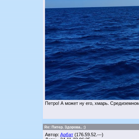
Петро! А может ну его, хмарь. Средиземно
Re: Питер. Здорова.. :)
Автор:
Арбат
(176.59.52.---)