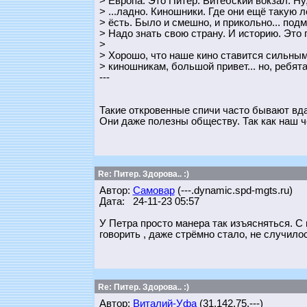
> Европа. Это Питер. Витебский вокзал. Ну,
> ...ладно. Киношники. Где они ещё такую л
> ёсть. Было и смешно, и прикольно... подме
> Надо знать свою страну. И историю. Это 
>
> Хорошо, что наше кино ставится сильным
> киношникам, большой привет... но, ребята 
---
Такие откровенные спичи часто бывают вда
Они даже полезны обществу. Так как наш че
Re: Питер. Здорова.. :)
Автор:
Самовар
(---.dynamic.spd-mgts.ru)
Дата: 24-11-23 05:57
У Петра просто манера так изъясняться. С
говорить , даже стрёмно стало, не случилось
Re: Питер. Здорова.. :)
Автор:
Виталий-Уфа
(31.142.75.---)