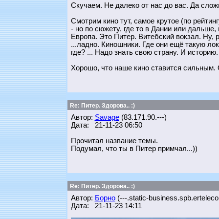
Скучаем. Не далеко от нас до вас. Да сложн
Смотрим кино тут, самое крутое (по рейтинг
- но по сюжету, где то в Дании или дальше, 
Европа. Это Питер. Витебский вокзал. Ну, 
...ладно. Киношники. Где они ещё такую лок
где? ... Надо знать свою страну. И историю.
Хорошо, что наше кино ставится сильным. О
Re: Питер. Здорова.. :)
Автор:
Savage
(83.171.90.---)
Дата: 21-11-23 06:50
Прочитал название темы.
Подумал, что ты в Питер примчал...))
Re: Питер. Здорова.. :)
Автор:
Борно
(---.static-business.spb.ertelec
Дата: 21-11-23 14:11