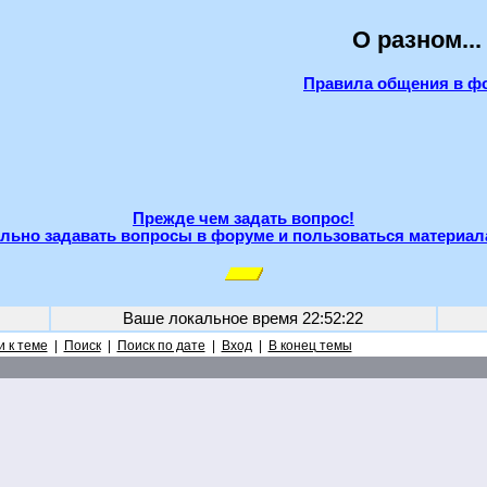
О разном...
Правила общения в ф
Прежде чем задать вопрос!
льно задавать вопросы в форуме и пользоваться материал
Ваше локальное время
22:52:22
 к теме
|
Поиск
|
Поиск по дате
|
Вход
|
В конец темы