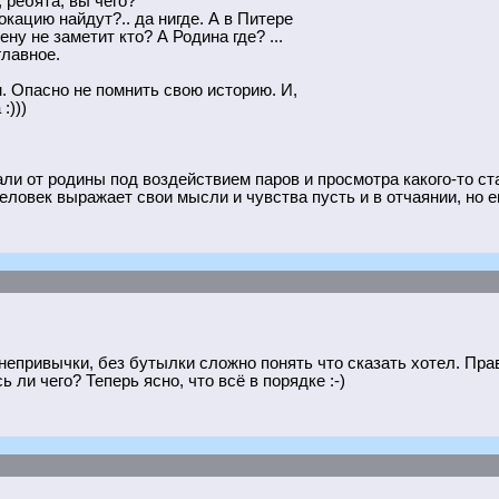
 ребята, вы чего?
окацию найдут?.. да нигде. А в Питере
ну не заметит кто? А Родина где? ...
главное.
. Опасно не помнить свою историю. И,
:)))
ли от родины под воздействием паров и просмотра какого-то ста
ловек выражает свои мысли и чувства пусть и в отчаянии, но ег
 непривычки, без бутылки сложно понять что сказать хотел. Пра
 ли чего? Теперь ясно, что всё в порядке :-)