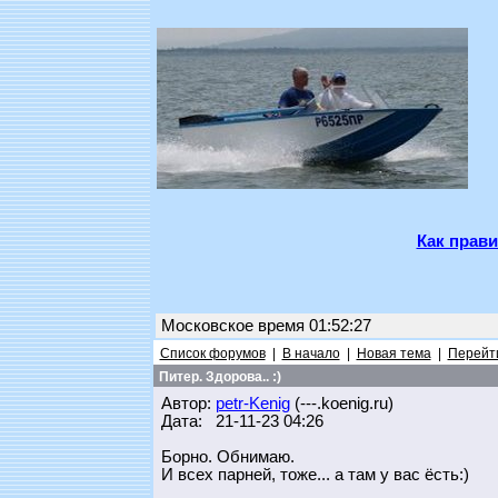
Как прави
Московское время 01:52:27
Список форумов
|
В начало
|
Новая тема
|
Перейти
Питер. Здорова.. :)
Автор:
petr-Kenig
(---.koenig.ru)
Дата: 21-11-23 04:26
Борно. Обнимаю.
И всех парней, тоже... а там у вас ёсть:)