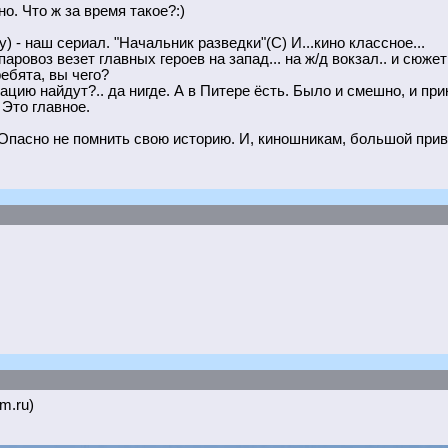
о. Что ж за время такое?:)
у) - наш сериал. "Начальник разведки"(С) И...кино классное...
паровоз везет главных героев на запад... на ж/д вокзал.. и сюжет
ребята, вы чего?
ацию найдут?.. да нигде. А в Питере ёсть. Было и смешно, и при
 Это главное.
пасно не помнить свою историю. И, киношникам, большой привет..
om.ru)