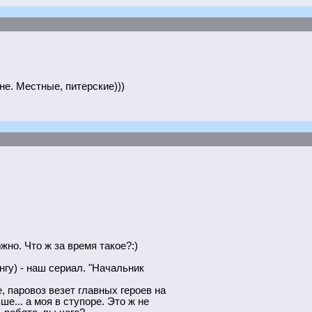
не. Местные, питерские)))
жно. Что ж за время такое?:)
нгу) - наш сериал. "Начальник
е, паровоз везет главных героев на
ше... а моя в ступоре. Это ж не