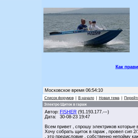
Как прави
Московское время 06:54:10
Список форумов
|
В начало
|
Новая тема
|
Перейти
Электро Щиток в гараж
Автор:
FISHER
(91.193.177.---)
Дата: 30-08-23 19:47
Всем привет , спрошу электриков которые в 
Хочу собрать щиток в гараж , провел сип 2/
, это предисловие , собственно непойму к