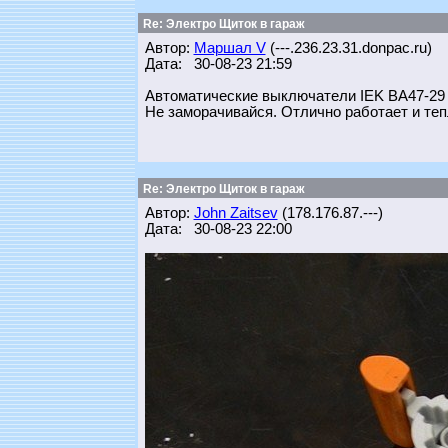
Re: Электро Щиток в гараж
Автор:
Маршал V
(---.236.23.31.donpac.ru)
Дата: 30-08-23 21:59
Автоматические выключатели IEK ВА47-29 с
Не заморачивайся. Отлично работает и теп
Re: Электро Щиток в гараж
Автор:
John Zaitsev
(178.176.87.---)
Дата: 30-08-23 22:00