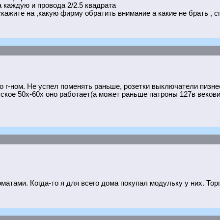
на каждую и провода 2/2.5 квадрата
скажите на ,какую фирму обратить внимание а какие не брать , 
о г-ном. Не успел поменять раньше, розетки выключатели пизне
кое 50х-60х оно работает(а может раньше патроны 127в векови
атами. Когда-то я для всего дома покупал модульку у них. Тор