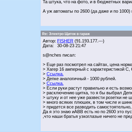
Та штука, что на фото, и в бюджетных вари
А уж автоматы по 2600 (да даже и по 1000) в
Re: Электро Щиток в гараж
Автор:
FISHER
(91.193.177.---)
Дата: 30-08-23 21:47
s@nches писал:
> Еще раз посмотрел на сайтах, цена норм
> Хагер 16 амперный с характеристикой С, 
>
Ссылка.
> Депке аналогичный - 1000 рублей.
>
Ссылка.
> Если руки растут правильно и есть возм
> расключению щитка, то я бы выбрал Депк
> штуку и от нее уже развести розетки не 
> много всяких плюшек, в том числе и шинк
> придется все разводить самостоятельно
Да я это знаю иABB есть но по 2600 это пу
,что наши братья узкоглазые ничего не пр