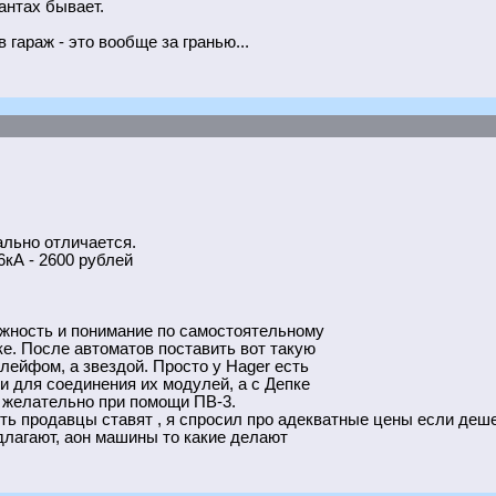
антах бывает.
 гараж - это вообще за гранью...
ально отличается.
6кА - 2600 рублей
ожность и понимание по самостоятельному
е. После автоматов поставить вот такую
шлейфом, а звездой. Просто у Hager есть
и для соединения их модулей, а с Депке
, желательно при помощи ПВ-3.
сть продавцы ставят , я спросил про адекватные цены если дешев
едлагают, аон машины то какие делают