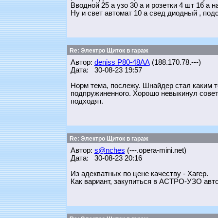
Вводной 25 а узо 30 а и розетки 4 шт 16 а 
Ну и свет автомат 10 а свед диодный , под
Re: Электро Щиток в гараж
Автор:
deniss Р80-48АА
(188.170.78.---)
Дата: 30-08-23 19:57
Норм тема, послежу. Шнайдер стал каким т
подпружиненного. Хорошо невыкинул советс
подходят.
Re: Электро Щиток в гараж
Автор:
s@nches
(---.opera-mini.net)
Дата: 30-08-23 20:16
Из адекватных по цене качеству - Хагер.
Как вариант, закупиться в АСТРО-УЗО автом