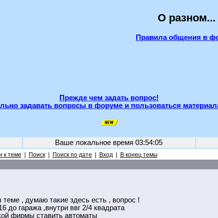
О разном...
Правила общения в ф
Прежде чем задать вопрос!
льно задавать вопросы в форуме и пользоваться материал
Ваше локальное время
03:54:05
 к теме
|
Поиск
|
Поиск по дате
|
Вход
|
В конец темы
теме , думаю такие здесь есть , вопрос !
16 до гаража ,внутри ввг 2/4 квадрата
акой фирмы ставить автоматы