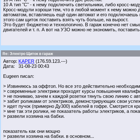
10 А тип "С" - к нему подключить светильники, либо кросс-м
Кросс-модули хороши тем, что в любой момент к нему можно д
автоматом, вставляешь ещё один автомат и его подключаешь 
этого сам щиток поставить взять чуть больше, на вырост.
Это будет бюджетно и технологично. В гараж конечно нет смы
двигателей и т. п. А вот на УЗО можно не экономить, поставит
Re: Электро Щиток в гараж
Автор:
KAPER
(176.59.123.---)
Дата: 31-08-23 00:43
Eugeen писал:
> Извиняюсь за оффтоп. Но все это действительно необходи
> современные электрики проходят курсы повышения квалифи
> не понимаю, зачем к каждой розетки тянуть свою линию с ав
> забит роликами от электриков, демонстрирующих свои успех
> идет пучок (примерно Ду300) кабелей в гофре. Смотрится кр
> мне так эти ролики, не показатель работы электриков, а пок
> развели хозяина на бабки.
показатель как они мощно
> развели хозяина на бабки. в основном...