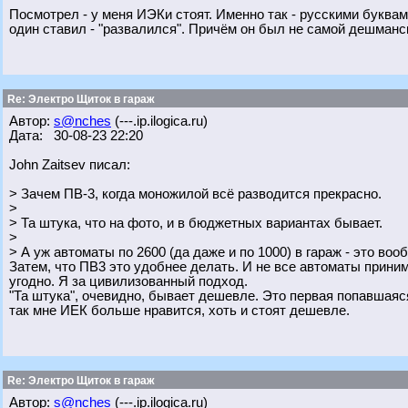
Посмотрел - у меня ИЭКи стоят. Именно так - русскими буква
один ставил - "развалился". Причём он был не самой дешманс
Re: Электро Щиток в гараж
Автор:
s@nches
(---.ip.ilogica.ru)
Дата: 30-08-23 22:20
John Zaitsev писал:
> Зачем ПВ-3, когда моножилой всё разводится прекрасно.
>
> Та штука, что на фото, и в бюджетных вариантах бывает.
>
> А уж автоматы по 2600 (да даже и по 1000) в гараж - это вооб
Затем, что ПВ3 это удобнее делать. И не все автоматы приним
угодно. Я за цивилизованный подход.
"Та штука", очевидно, бывает дешевле. Это первая попавшаяся
так мне ИЕК больше нравится, хоть и стоят дешевле.
Re: Электро Щиток в гараж
Автор:
s@nches
(---.ip.ilogica.ru)