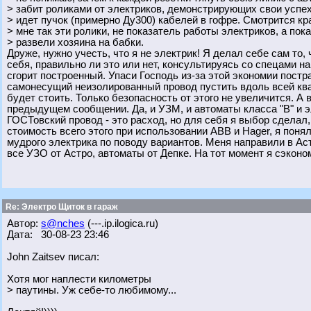
> забит роликами от электриков, демонстрирующих свои успех
> идет пучок (примерно Ду300) кабелей в гофре. Смотрится кр
> мне так эти ролики, не показатель работы электриков, а пок
> развели хозяина на бабки.
Друже, нужно учесть, что я не электрик! Я делал себе сам то
себя, правильно ли это или нет, консультируясь со спецами на
сгорит построенный. Упаси Господь из-за этой экономии постр
самонесущий неизолированный провод пустить вдоль всей ква
будет стоить. Только безопасность от этого не увеличится. А
предыдущем сообщении. Да, и УЗМ, и автоматы класса "В" и 
ГОСТовский провод - это расход, но для себя я выбор сделал,
стоимость всего этого при использовании АВВ и Hager, я понял
мудрого электрика по поводу вариантов. Меня направили в Астр
все УЗО от Астро, автоматы от Депке. На тот момент я сэконом
Re: Электро Щиток в гараж
Автор:
s@nches
(---.ip.ilogica.ru)
Дата: 30-08-23 23:46
John Zaitsev писал:
Хотя мог наплести километры
> паутины. Уж себе-то любимому...