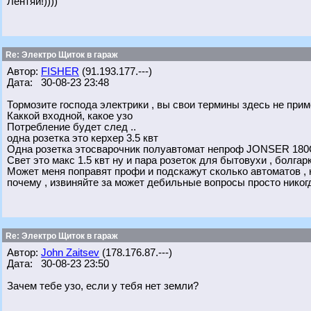
Лентяй!))))
Re: Электро Щиток в гараж
Автор:
FISHER
(91.193.177.---)
Дата: 30-08-23 23:48
Тормозите господа электрики , вы свои термины здесь не прим
Каккой входной, какое узо
Потребление будет след ..
одна розетка это керхер 3.5 квт
Одна розетка этосварочник полуавтомат непроф JONSER 18
Свет это макс 1.5 квт ну и пара розеток для бытовухи , болга
Может меня поправят профи и подскажут сколько автоматов , н
почему , извиняйте за может дебильные вопросы просто никогд
Re: Электро Щиток в гараж
Автор:
John Zaitsev
(178.176.87.---)
Дата: 30-08-23 23:50
Зачем тебе узо, если у тебя нет земли?