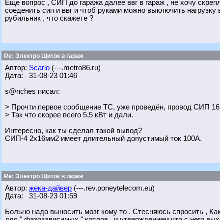
Еще вопрос , СИП до гаража далее ввг в гараж , не хочу скреп
соеденить сип и ввг и чтоб руками можно выключить нагрузку 
рубильник , что скажете ?
Re: Электро Щиток в гараж
Автор:
Scarlo
(---.metro86.ru)
Дата: 31-08-23 01:46
s@nches писал:
> Прочти первое сообщение ТС, уже проведён, провод СИП 16
> Так что скорее всего 5,5 кВт и дали.
Интересно, как ты сделал такой вывод?
СИП-4 2х16мм2 имеет длительный допустимый ток 100А.
Re: Электро Щиток в гараж
Автор:
жека-дайвер
(---.rev.poneytelecom.eu)
Дата: 31-08-23 01:59
Больно надо выносить мозг кому то . Стесняюсь спросить , Ка
для " фазозависимых " котлов , и утверждением что с него вых