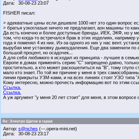
Дата: 30-08-23 23:07
FISHER писал:
> адекватные цены если дешевле 1000 нет это один вопрос есл
> братья узкоглазые ничего не предлагают, аон машины то ка
Да есть конечно и более доступные бренды. ИЕК, ЭКФ, но у мен
том, что когда-то встречался брак в этих изделиях, например
года я поменял 4 из них. Из-за одного из них у нас вент. уст
вырубая мне установку дымоудаления. Еще два заменили по ана
большой процент, но осадочек...
А для себя любимого я исходил из принципа - лучшее в семью, 
Европе в домах применять серию "С" запрещено давно, только у
простительно, а кто может раскошелиться на "В", тому глупо 
мало кто знает. По той же причине у меня в трех самособран
линии прикрыты УЗМ-ками, и на всех линиях стоят УЗО типа "А
Кому интересно, можно прочесть информацию вот по этим ссы
Ссылка.
Ссылка.
А уж аргумент "у меня 20 лет стоит" для меня, в этом вопросе 
Re: Электро Щиток в гараж
Автор:
s@nches
(---.opera-mini.net)
Дата: 30-08-23 23:17