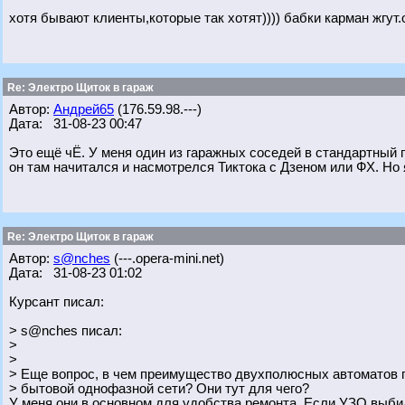
хотя бывают клиенты,которые так хотят)))) бабки карман жгут
Re: Электро Щиток в гараж
Автор:
Андрей65
(176.59.98.---)
Дата: 31-08-23 00:47
Это ещё чЁ. У меня один из гаражных соседей в стандартный г
он там начитался и насмотрелся Тиктока с Дзеном или ФХ. Но 
Re: Электро Щиток в гараж
Автор:
s@nches
(---.opera-mini.net)
Дата: 31-08-23 01:02
Курсант писал:
> s@nches писал:
>
>
> Еще вопрос, в чем преимущество двухполюсных автоматов
> бытовой однофазной сети? Они тут для чего?
У меня они в основном для удобства ремонта. Если УЗО выбил