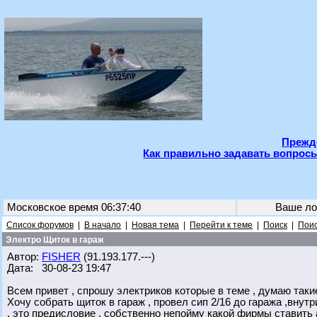
Прежде
Как правильно задавать вопросы
Московское время 06:37:40
Ваше ло
Список форумов
|
В начало
|
Новая тема
|
Перейти к теме
|
Поиск
|
Поис
Электро Щиток в гараж
Автор:
FISHER
(91.193.177.---)
Дата: 30-08-23 19:47
Всем привет , спрошу электриков которые в теме , думаю такие
Хочу собрать щиток в гараж , провел сип 2/16 до гаража ,внутр
, это предисловие , собственно непойму какой фирмы ставить