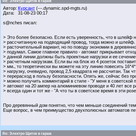
Re: Электро Щиток в гараж
Автор:
Курсант
(---.dynamic.spd-mgts.ru)
Дата: 31-08-23 00:17
s@nches писал:
> Это более безопасно. Если есть уверенность, что в шлейф н
> рассчитанную на подводящий провод, тогда можно и шлейф. 
> расточительный вариант, но по поводу экономии в деревянн
> подумал. Самое главное правило - автомат прикрывает отх
> данной линии должны быть проектные нагрузки и ее сечени
> расчетным нагрузкам. Если вы на блок из 4 розеток поставит
> мм., то теоретически вы можете на эту линию повесить 16*4*
> нагрузку, очевидно, провод 2,5 квадрата не рассчитан. Так чт
> перерасход в пользу безопасности. Опять же, сейчас без пр
> можно получить комментарий в стиле - "У меня в советской
> автомат на 20 ампер на алюминиевом проводе и 40 лет все р
> всегда один и тот же - "А что ты в советское время в эти роз
Про деревянный дом понятно, что чем меньше соединений тем
Еще вопрос, в чем преимущество двухполюсных автоматов пе
Re: Электро Щиток в гараж