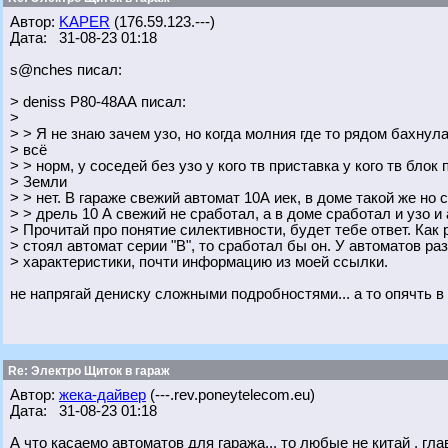
Автор:
KAPER
(176.59.123.---)
Дата: 31-08-23 01:18
s@nches писал:
> deniss Р80-48АА писал:
>
> > Я не знаю зачем узо, но когда молния где то рядом бахнула
> всё
> > норм, у соседей без узо у кого тв приставка у кого тв блок
> Земли
> > нет. В гараже свежий автомат 10А иек, в доме такой же но
> > дрель 10 А свежий не сработал, а в доме сработал и узо и
> Прочитай про понятие силективности, будет тебе ответ. Как 
> стоял автомат серии "В", то сработал бы он. У автоматов р
> характеристики, почти информацию из моей ссылки.
не напрягай дениску сложными подробностями... а то опячть в 
Re: Электро Щиток в гараж
Автор:
жека-дайвер
(---.rev.poneytelecom.eu)
Дата: 31-08-23 01:18
А что касаемо автоматов для гаража... то любые не китай , гла