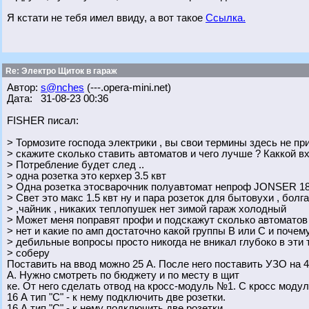
Я кстати не тебя имел ввиду, а вот такое
Ссылка.
Re: Электро Щиток в гараж
Автор:
s@nches
(---.opera-mini.net)
Дата: 31-08-23 00:36
FISHER писал:
> Тормозите господа электрики , вы свои термины здесь не при
> скажите сколько ставить автоматов и чего лучше ? Каккой вх
> Потребление будет след ..
> одна розетка это керхер 3.5 квт
> Одна розетка этосварочник полуавтомат непроф JONSER 
> Свет это макс 1.5 квт ну и пара розеток для бытовухи , болг
> ,чайник , никаких теплопушек нет зимой гараж холодный
> Может меня поправят профи и подскажут сколько автоматов 
> нет и какие по амп достаточно какой группы B или С и почем
> дебильные вопросы просто никогда не вникал глубоко в эти 
> соберу
Поставить на ввод можно 25 А. После него поставить УЗО на 
А. Нужно смотреть по бюджету и по месту в щит
ке. От него сделать отвод на кросс-модуль №1. С кросс моду
16 А тип "С" - к нему подключить две розетки.
16 А тип "С" - к нему подключить две розетки.