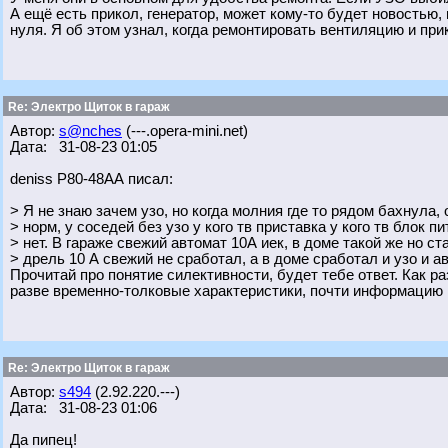
А ещё есть прикол, генератор, может кому-то будет новостью, н
нуля. Я об этом узнал, когда ремонтировать вентиляцию и пр
Re: Электро Щиток в гараж
Автор:
s@nches
(---.opera-mini.net)
Дата: 31-08-23 01:05
deniss Р80-48АА писал:
> Я не знаю зачем узо, но когда молния где то рядом бахнула, 
> норм, у соседей без узо у кого тв приставка у кого тв блок п
> нет. В гараже свежий автомат 10А иек, в доме такой же но с
> дрель 10 А свежий не сработал, а в доме сработал и узо и а
Прочитай про понятие силективности, будет тебе ответ. Как ра
разве временно-толковые характеристики, почти информацию 
Re: Электро Щиток в гараж
Автор:
s494
(2.92.220.---)
Дата: 31-08-23 01:06
Да пипец!