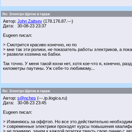
Re: Электро Щиток в гараж
Автор:
John Zaitsev
(178.176.87.---)
Дата: 30-08-23 23:37
Eugeen писал:
> Смотрится красиво конечно, но по
> мне так эти ролики, не показатель работы электриков, а пок
> развели хозяина на бабки.
Так точно. У меня такой юхни нет, хотя кое-что я, конечно, ра
километры паутины. Уж себе-то любимому...
Re: Электро Щиток в гараж
Автор:
s@nches
(---.ip.ilogica.ru)
Дата: 30-08-23 23:45
Eugeen писал:
> Извиняюсь за оффтоп. Но все это действительно необходи
> современные электрики проходят курсы повышения квалифи
> не понимаю, зачем к каждой розетки тянуть свою линию с ав