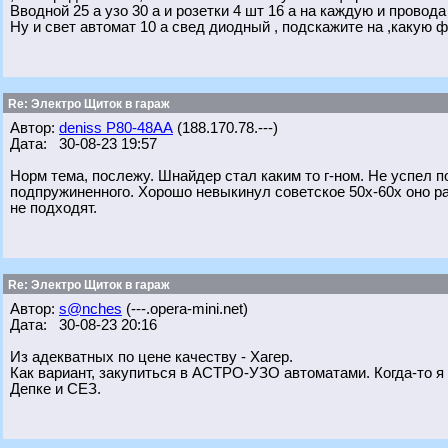
Вводной 25 а узо 30 а и розетки 4 шт 16 а на каждую и провода
Ну и свет автомат 10 а свед диодный , подскажите на ,какую 
Re: Электро Щиток в гараж
Автор:
deniss Р80-48АА
(188.170.78.---)
Дата: 30-08-23 19:57
Норм тема, послежу. Шнайдер стал каким то г-ном. Не успел 
подпружиненного. Хорошо невыкинул советское 50х-60х оно ра
не подходят.
Re: Электро Щиток в гараж
Автор:
s@nches
(---.opera-mini.net)
Дата: 30-08-23 20:16
Из адекватных по цене качеству - Хагер.
Как вариант, закупиться в АСТРО-УЗО автоматами. Когда-то я 
Депке и СЕЗ.