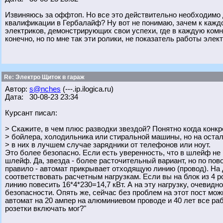
Извиняюсь за оффтоп. Но все это действительно необходимо
квалификации в Гербалайф? Ну вот не понимаю, зачем к каждо
электриков, демонстрирующих свои успехи, где в каждую комн
конечно, но по мне так эти ролики, не показатель работы элек
Re: Электро Щиток в гараж
Автор:
s@nches
(---.ip.ilogica.ru)
Дата: 30-08-23 23:34
Курсант писал:
> Скажите, в чем плюс разводки звездой? Понятно когда конк
> бойлера, холодильника или стиральной машины, но на оста
> в них в лучшем случае зарядники от телефонов или ноут.
Это более безопасно. Если есть уверенность, что в шлейф не 
шлейф. Да, звезда - более расточительный вариант, но по по
правило - автомат прикрывает отходящую линию (провод). На
соответствовать расчетным нагрузкам. Если вы на блок из 4 ро
линию повесить 16*4*230=14,7 кВт. А на эту нагрузку, очевидно
безопасности. Опять же, сейчас без проблем на этот пост мож
автомат на 20 ампер на алюминиевом проводе и 40 лет все работ
розетки включать мог?"