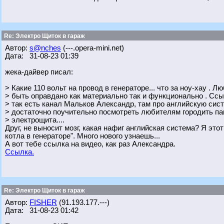
Re: Электро Щиток в гараж
Автор:
s@nches
(---.opera-mini.net)
Дата: 31-08-23 01:39
жека-дайвер писал:
> Какие 110 вольт на провод в генераторе... что за ноу-хау . 
> быть оправдано как материально так и функционально . Ссы
> так есть канал Мальков Александр, там про английскую сис
> достаточно поучительно посмотреть любителям городить п
> электрощита....
Друг, не выносит мозг, какая нафиг английская система? Я это
котла в генераторе". Много нового узнаешь...
А вот тебе ссылка на видео, как раз Александра.
Ссылка.
Re: Электро Щиток в гараж
Автор:
FISHER
(91.193.177.---)
Дата: 31-08-23 01:42