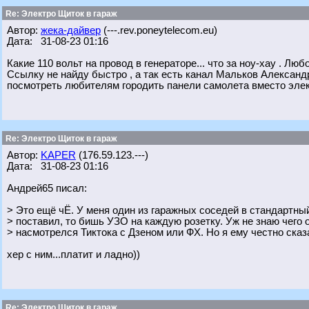
Re: Электро Щиток в гараж
Автор:
жека-дайвер
(---.rev.poneytelecom.eu)
Дата: 31-08-23 01:16
Какие 110 вольт на провод в генераторе... что за ноу-хау . Л
Ссылку не найду быстро , а так есть канал Мальков Александ
посмотреть любителям городить панели самолета вместо элек
Re: Электро Щиток в гараж
Автор:
KAPER
(176.59.123.---)
Дата: 31-08-23 01:16
Андрей65 писал:
> Это ещё чЁ. У меня один из гаражных соседей в стандартны
> поставил, то бишь УЗО на каждую розетку. Уж не знаю чего 
> насмотрелся Тиктока с Дзеном или ФХ. Но я ему честно сказ
хер с ним...платит и ладно))
Re: Электро Щиток в гараж