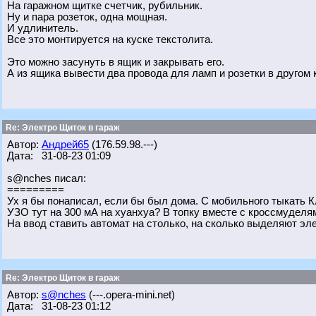
На гаражном щитке счетчик, рубильник.
Ну и пара розеток, одна мощная.
И удлинитель.
Все это монтируется на куске текстолита.
Это можно засунуть в ящик и закрывать его.
А из ящика вывести два провода для ламп и розетки в другом 
Re: Электро Щиток в гараж
Автор:
Андрей65
(176.59.98.---)
Дата: 31-08-23 01:09
s@nches писал:
=========
Ух я бы понаписал, если бы был дома. С мобильного тыкать Кл
УЗО тут на 300 мА на хуанхуа? В топку вместе с кроссмуделя
На ввод ставить автомат на столько, на сколько выделяют эл
Re: Электро Щиток в гараж
Автор:
s@nches
(---.opera-mini.net)
Дата: 31-08-23 01:12