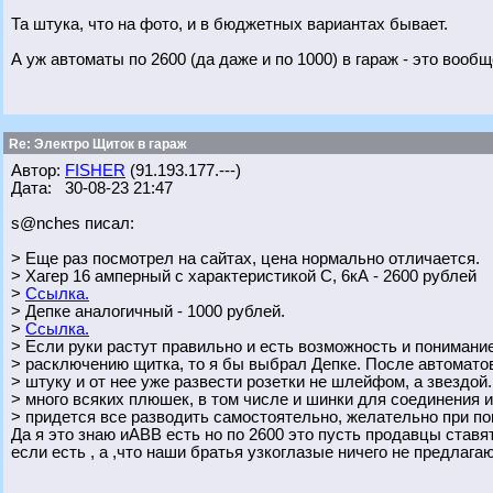
Та штука, что на фото, и в бюджетных вариантах бывает.
А уж автоматы по 2600 (да даже и по 1000) в гараж - это вообще
Re: Электро Щиток в гараж
Автор:
FISHER
(91.193.177.---)
Дата: 30-08-23 21:47
s@nches писал:
> Еще раз посмотрел на сайтах, цена нормально отличается.
> Хагер 16 амперный с характеристикой С, 6кА - 2600 рублей
>
Ссылка.
> Депке аналогичный - 1000 рублей.
>
Ссылка.
> Если руки растут правильно и есть возможность и понимани
> расключению щитка, то я бы выбрал Депке. После автоматов
> штуку и от нее уже развести розетки не шлейфом, а звездой.
> много всяких плюшек, в том числе и шинки для соединения и
> придется все разводить самостоятельно, желательно при п
Да я это знаю иABB есть но по 2600 это пусть продавцы ставя
если есть , а ,что наши братья узкоглазые ничего не предлага