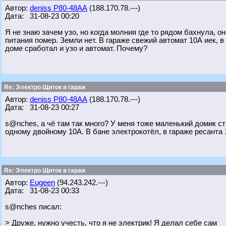
Автор:
deniss Р80-48АА
(188.170.78.---)
Дата: 31-08-23 00:20
Я не знаю зачем узо, но когда молния где то рядом бахнула, оно
питания помер. Земли нет. В гараже свежий автомат 10А иек, в
доме сработал и узо и автомат. Почему?
Re: Электро Щиток в гараж
Автор:
deniss Р80-48АА
(188.170.78.---)
Дата: 31-08-23 00:27
s@nches, а чё там так много? У меня тоже маленький домик ста
одному двойному 10А. В бане электрокотёл, в гараже ресанта 
Re: Электро Щиток в гараж
Автор:
Eugeen
(94.243.242.---)
Дата: 31-08-23 00:33
s@nches писал:
> Друже, нужно учесть, что я не электрик! Я делал себе сам