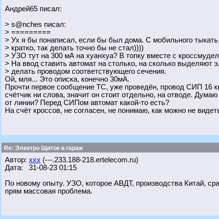
Андрей65 писал:
> s@nches писал:
> =========
> Ух я бы понаписал, если бы был дома. С мобильного тыкать
> кратко, так делать точно бы не стал))))
> УЗО тут на 300 мА на хуанхуа? В топку вместе с кроссмуде
> На ввод ставить автомат на столько, на сколько выделяют э
> делать проводом соответствующего сечения.
Ой, мля... Это описка, конечно 30мА.
Прочти первое сообщение ТС, уже проведён, провод СИП 16 ква
счётчик ни слова, значит он стоит отдельно, на отводе. Дума
от линии? Перед СИПом автомат какой-то есть?
На счёт кроссов, не согласен, не понимаю, как можно не виде
Re: Электро Щиток в гараж
Автор:
xxx
(---.233.188-218.ertelecom.ru)
Дата: 31-08-23 01:15
По новому опыту. УЗО, которое АВДТ, производства Китай, ср
прям массовая проблема.