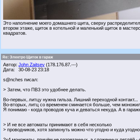
Это наполнение моего домашнего щита, сверху распределитель
втором этаже, щиток в котельной и маленький щиток в мастерс
квадратов.
Re: Электро Щиток в гараж
Автор:
John Zaitsev
(178.176.87.---)
Дата: 30-08-23 23:18
s@nches писал:
> Затем, что ПВ3 это удобнее делать.
Во-первых, литцу нужна гильза. Лишний переходной контакт...
Во-вторых, литц со временем сминается больше, чем моножила
Я понимаю - когда проводов куча и деваться некуда. А в гараж
> И не все автоматы принимают в себя несколько
> проводников, хотя запихнуть можно что угодно и куда угодно
2х4 моножилы, причём не разрезанных, а сложенных петлёй - 