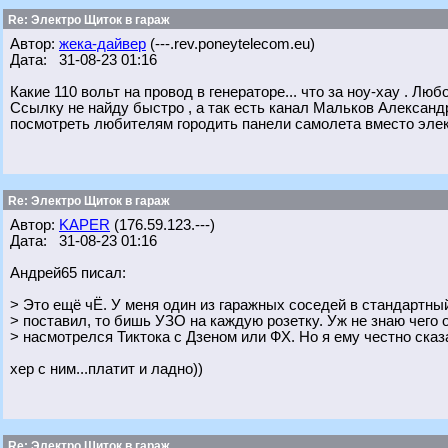
Re: Электро Щиток в гараж
Автор:
жека-дайвер
(---.rev.poneytelecom.eu)
Дата: 31-08-23 01:16
Какие 110 вольт на провод в генераторе... что за ноу-хау . Л
Ссылку не найду быстро , а так есть канал Мальков Александ
посмотреть любителям городить панели самолета вместо элек
Re: Электро Щиток в гараж
Автор:
KAPER
(176.59.123.---)
Дата: 31-08-23 01:16
Андрей65 писал:
> Это ещё чЁ. У меня один из гаражных соседей в стандартны
> поставил, то бишь УЗО на каждую розетку. Уж не знаю чего 
> насмотрелся Тиктока с Дзеном или ФХ. Но я ему честно сказ
хер с ним...платит и ладно))
Re: Электро Щиток в гараж