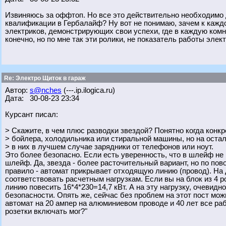
Извиняюсь за оффтоп. Но все это действительно необходимо
квалификации в Гербалайф? Ну вот не понимаю, зачем к каждо
электриков, демонстрирующих свои успехи, где в каждую комн
конечно, но по мне так эти ролики, не показатель работы элек
Re: Электро Щиток в гараж
Автор:
s@nches
(---.ip.ilogica.ru)
Дата: 30-08-23 23:34
Курсант писал:
> Скажите, в чем плюс разводки звездой? Понятно когда конк
> бойлера, холодильника или стиральной машины, но на оста
> в них в лучшем случае зарядники от телефонов или ноут.
Это более безопасно. Если есть уверенность, что в шлейф не 
шлейф. Да, звезда - более расточительный вариант, но по по
правило - автомат прикрывает отходящую линию (провод). На
соответствовать расчетным нагрузкам. Если вы на блок из 4 ро
линию повесить 16*4*230=14,7 кВт. А на эту нагрузку, очевидно
безопасности. Опять же, сейчас без проблем на этот пост мож
автомат на 20 ампер на алюминиевом проводе и 40 лет все работ
розетки включать мог?"