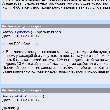
А ещё есть прикол, генератор, может кому-то будет новостью, н
нуля. Я об этом узнал, когда ремонтировать вентиляцию и пр
Re: Электро Щиток в гараж
Автор:
s@nches
(---.opera-mini.net)
Дата: 31-08-23 01:05
deniss Р80-48АА писал:
> Я не знаю зачем узо, но когда молния где то рядом бахнула, 
> норм, у соседей без узо у кого тв приставка у кого тв блок п
> нет. В гараже свежий автомат 10А иек, в доме такой же но с
> дрель 10 А свежий не сработал, а в доме сработал и узо и а
Прочитай про понятие силективности, будет тебе ответ. Как ра
разве временно-толковые характеристики, почти информацию 
Re: Электро Щиток в гараж
Автор:
s494
(2.92.220.---)
Дата: 31-08-23 01:06
Да пипец!