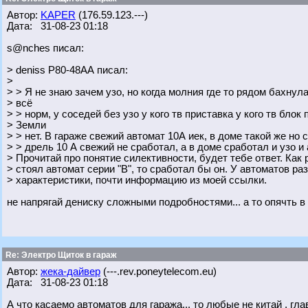
Автор:
KAPER
(176.59.123.---)
Дата: 31-08-23 01:18
s@nches писал:
> deniss Р80-48АА писал:
>
> > Я не знаю зачем узо, но когда молния где то рядом бахнула
> всё
> > норм, у соседей без узо у кого тв приставка у кого тв блок
> Земли
> > нет. В гараже свежий автомат 10А иек, в доме такой же но
> > дрель 10 А свежий не сработал, а в доме сработал и узо и
> Прочитай про понятие силективности, будет тебе ответ. Как 
> стоял автомат серии "В", то сработал бы он. У автоматов р
> характеристики, почти информацию из моей ссылки.
не напрягай дениску сложными подробностями... а то опячть в 
Re: Электро Щиток в гараж
Автор:
жека-дайвер
(---.rev.poneytelecom.eu)
Дата: 31-08-23 01:18
А что касаемо автоматов для гаража... то любые не китай , гла