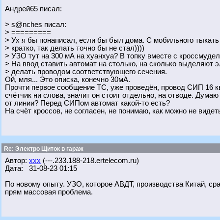
Андрей65 писал:
> s@nches писал:
> =========
> Ух я бы понаписал, если бы был дома. С мобильного тыкать
> кратко, так делать точно бы не стал))))
> УЗО тут на 300 мА на хуанхуа? В топку вместе с кроссмуде
> На ввод ставить автомат на столько, на сколько выделяют э
> делать проводом соответствующего сечения.
Ой, мля... Это описка, конечно 30мА.
Прочти первое сообщение ТС, уже проведён, провод СИП 16 ква
счётчик ни слова, значит он стоит отдельно, на отводе. Дума
от линии? Перед СИПом автомат какой-то есть?
На счёт кроссов, не согласен, не понимаю, как можно не виде
Re: Электро Щиток в гараж
Автор:
xxx
(---.233.188-218.ertelecom.ru)
Дата: 31-08-23 01:15
По новому опыту. УЗО, которое АВДТ, производства Китай, ср
прям массовая проблема.