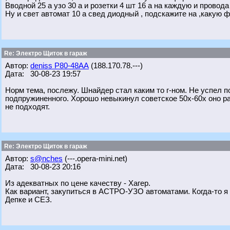
Вводной 25 а узо 30 а и розетки 4 шт 16 а на каждую и провода
Ну и свет автомат 10 а свед диодный , подскажите на ,какую 
Re: Электро Щиток в гараж
Автор:
deniss Р80-48АА
(188.170.78.---)
Дата: 30-08-23 19:57
Норм тема, послежу. Шнайдер стал каким то г-ном. Не успел 
подпружиненного. Хорошо невыкинул советское 50х-60х оно ра
не подходят.
Re: Электро Щиток в гараж
Автор:
s@nches
(---.opera-mini.net)
Дата: 30-08-23 20:16
Из адекватных по цене качеству - Хагер.
Как вариант, закупиться в АСТРО-УЗО автоматами. Когда-то я 
Депке и СЕЗ.