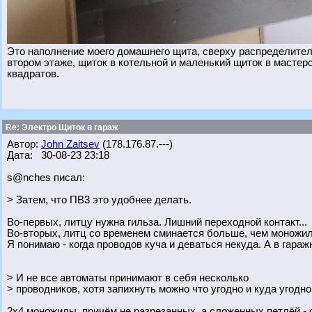
Это наполнение моего домашнего щита, сверху распределитель
втором этаже, щиток в котельной и маленький щиток в мастерс
квадратов.
Re: Электро Щиток в гараж
Автор:
John Zaitsev
(178.176.87.---)
Дата: 30-08-23 23:18
s@nches писал:
> Затем, что ПВ3 это удобнее делать.
Во-первых, литцу нужна гильза. Лишний переходной контакт...
Во-вторых, литц со временем сминается больше, чем моножила
Я понимаю - когда проводов куча и деваться некуда. А в гараж
> И не все автоматы принимают в себя несколько
> проводников, хотя запихнуть можно что угодно и куда угодно
2х4 моножилы, причём не разрезанных, а сложенных петлёй - 