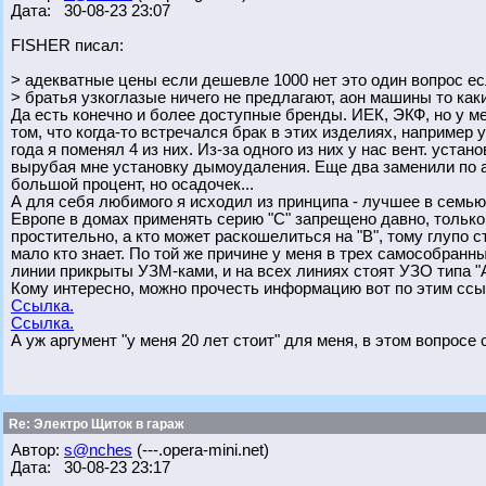
Дата: 30-08-23 23:07
FISHER писал:
> адекватные цены если дешевле 1000 нет это один вопрос есл
> братья узкоглазые ничего не предлагают, аон машины то ка
Да есть конечно и более доступные бренды. ИЕК, ЭКФ, но у мен
том, что когда-то встречался брак в этих изделиях, например
года я поменял 4 из них. Из-за одного из них у нас вент. уст
вырубая мне установку дымоудаления. Еще два заменили по ана
большой процент, но осадочек...
А для себя любимого я исходил из принципа - лучшее в семью, 
Европе в домах применять серию "С" запрещено давно, только у
простительно, а кто может раскошелиться на "В", тому глупо 
мало кто знает. По той же причине у меня в трех самособран
линии прикрыты УЗМ-ками, и на всех линиях стоят УЗО типа "А
Кому интересно, можно прочесть информацию вот по этим ссы
Ссылка.
Ссылка.
А уж аргумент "у меня 20 лет стоит" для меня, в этом вопросе 
Re: Электро Щиток в гараж
Автор:
s@nches
(---.opera-mini.net)
Дата: 30-08-23 23:17