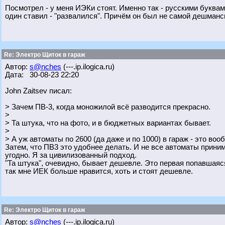
Посмотрел - у меня ИЭКи стоят. Именно так - русскими буква
один ставил - "развалился". Причём он был не самой дешманс
Re: Электро Щиток в гараж
Автор:
s@nches
(---.ip.ilogica.ru)
Дата: 30-08-23 22:20
John Zaitsev писал:
> Зачем ПВ-3, когда моножилой всё разводится прекрасно.
>
> Та штука, что на фото, и в бюджетных вариантах бывает.
>
> А уж автоматы по 2600 (да даже и по 1000) в гараж - это вооб
Затем, что ПВ3 это удобнее делать. И не все автоматы приним
угодно. Я за цивилизованный подход.
"Та штука", очевидно, бывает дешевле. Это первая попавшаяся
так мне ИЕК больше нравится, хоть и стоят дешевле.
Re: Электро Щиток в гараж
Автор:
s@nches
(---.ip.ilogica.ru)