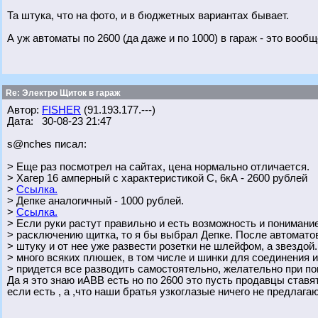
Та штука, что на фото, и в бюджетных вариантах бывает.
А уж автоматы по 2600 (да даже и по 1000) в гараж - это вообще
Re: Электро Щиток в гараж
Автор:
FISHER
(91.193.177.---)
Дата: 30-08-23 21:47
s@nches писал:
> Еще раз посмотрел на сайтах, цена нормально отличается.
> Хагер 16 амперный с характеристикой С, 6кА - 2600 рублей
>
Ссылка.
> Депке аналогичный - 1000 рублей.
>
Ссылка.
> Если руки растут правильно и есть возможность и понимани
> расключению щитка, то я бы выбрал Депке. После автоматов
> штуку и от нее уже развести розетки не шлейфом, а звездой.
> много всяких плюшек, в том числе и шинки для соединения и
> придется все разводить самостоятельно, желательно при п
Да я это знаю иABB есть но по 2600 это пусть продавцы ставя
если есть , а ,что наши братья узкоглазые ничего не предлага