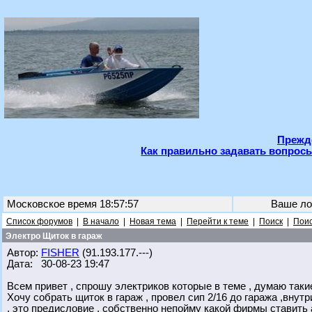
Прежде
Как правильно задавать вопросы
Московское время 18:57:57
Ваше ло
Список форумов
|
В начало
|
Новая тема
|
Перейти к теме
|
Поиск
|
Поис
Электро Щиток в гараж
Автор:
FISHER
(91.193.177.---)
Дата: 30-08-23 19:47
Всем привет , спрошу электриков которые в теме , думаю такие
Хочу собрать щиток в гараж , провел сип 2/16 до гаража ,внутр
, это предисловие , собственно непойму какой фирмы ставить