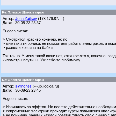
Re: Электро Щиток в гараж
Автор:
John Zaitsev
(178.176.87.---)
Дата: 30-08-23 23:37
Eugeen писал:
> Смотрится красиво конечно, но по
> мне так эти ролики, не показатель работы электриков, а пок
> развели хозяина на бабки.
Так точно. У меня такой юхни нет, хотя кое-что я, конечно, ра
километры паутины. Уж себе-то любимому...
Re: Электро Щиток в гараж
Автор:
s@nches
(---.ip.ilogica.ru)
Дата: 30-08-23 23:45
Eugeen писал:
> Извиняюсь за оффтоп. Но все это действительно необходи
> современные электрики проходят курсы повышения квалифи
> не понимаю, зачем к каждой розетки тянуть свою линию с ав