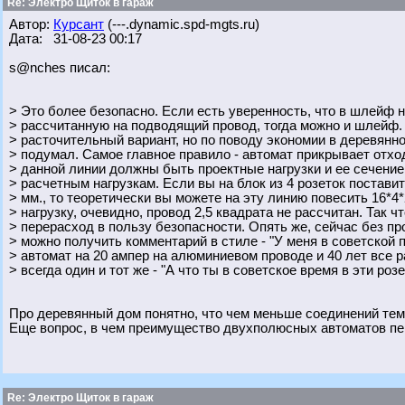
Re: Электро Щиток в гараж
Автор:
Курсант
(---.dynamic.spd-mgts.ru)
Дата: 31-08-23 00:17
s@nches писал:
> Это более безопасно. Если есть уверенность, что в шлейф н
> рассчитанную на подводящий провод, тогда можно и шлейф. 
> расточительный вариант, но по поводу экономии в деревянн
> подумал. Самое главное правило - автомат прикрывает отх
> данной линии должны быть проектные нагрузки и ее сечени
> расчетным нагрузкам. Если вы на блок из 4 розеток поставит
> мм., то теоретически вы можете на эту линию повесить 16*4*
> нагрузку, очевидно, провод 2,5 квадрата не рассчитан. Так чт
> перерасход в пользу безопасности. Опять же, сейчас без пр
> можно получить комментарий в стиле - "У меня в советской
> автомат на 20 ампер на алюминиевом проводе и 40 лет все р
> всегда один и тот же - "А что ты в советское время в эти роз
Про деревянный дом понятно, что чем меньше соединений тем
Еще вопрос, в чем преимущество двухполюсных автоматов пе
Re: Электро Щиток в гараж