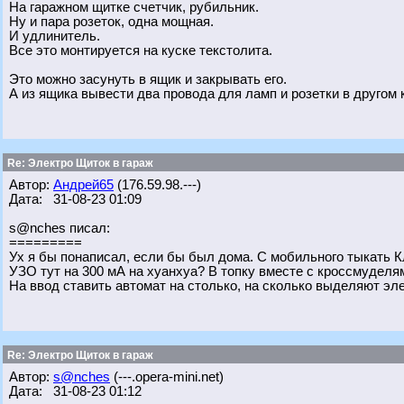
На гаражном щитке счетчик, рубильник.
Ну и пара розеток, одна мощная.
И удлинитель.
Все это монтируется на куске текстолита.
Это можно засунуть в ящик и закрывать его.
А из ящика вывести два провода для ламп и розетки в другом 
Re: Электро Щиток в гараж
Автор:
Андрей65
(176.59.98.---)
Дата: 31-08-23 01:09
s@nches писал:
=========
Ух я бы понаписал, если бы был дома. С мобильного тыкать Кл
УЗО тут на 300 мА на хуанхуа? В топку вместе с кроссмуделя
На ввод ставить автомат на столько, на сколько выделяют эл
Re: Электро Щиток в гараж
Автор:
s@nches
(---.opera-mini.net)
Дата: 31-08-23 01:12