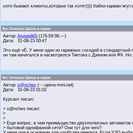
хотя бывают клиенты,которые так хотят)))) бабки карман жгут
Re: Электро Щиток в гараж
Автор:
Андрей65
(176.59.98.---)
Дата: 31-08-23 00:47
Это ещё чЁ. У меня один из гаражных соседей в стандартный г
он там начитался и насмотрелся Тиктока с Дзеном или ФХ. Но 
Re: Электро Щиток в гараж
Автор:
s@nches
(---.opera-mini.net)
Дата: 31-08-23 01:02
Курсант писал:
> s@nches писал:
>
>
> Еще вопрос, в чем преимущество двухполюсных автоматов
> бытовой однофазной сети? Они тут для чего?
У меня они в основном для удобства ремонта. Если УЗО выбил