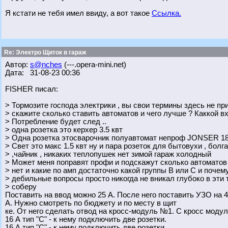
Я кстати не тебя имел ввиду, а вот такое
Ссылка.
Re: Электро Щиток в гараж
Автор:
s@nches
(---.opera-mini.net)
Дата: 31-08-23 00:36
FISHER писал:
> Тормозите господа электрики , вы свои термины здесь не при
> скажите сколько ставить автоматов и чего лучше ? Каккой вх
> Потребление будет след ..
> одна розетка это керхер 3.5 квт
> Одна розетка этосварочник полуавтомат непроф JONSER 
> Свет это макс 1.5 квт ну и пара розеток для бытовухи , болг
> ,чайник , никаких теплопушек нет зимой гараж холодный
> Может меня поправят профи и подскажут сколько автоматов 
> нет и какие по амп достаточно какой группы B или С и почем
> дебильные вопросы просто никогда не вникал глубоко в эти 
> соберу
Поставить на ввод можно 25 А. После него поставить УЗО на 
А. Нужно смотреть по бюджету и по месту в щит
ке. От него сделать отвод на кросс-модуль №1. С кросс моду
16 А тип "С" - к нему подключить две розетки.
16 А тип "С" - к нему подключить две розетки.