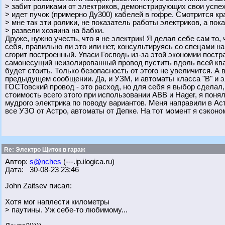
> забит роликами от электриков, демонстрирующих свои успех
> идет пучок (примерно Ду300) кабелей в гофре. Смотрится кр
> мне так эти ролики, не показатель работы электриков, а пок
> развели хозяина на бабки.
Друже, нужно учесть, что я не электрик! Я делал себе сам то
себя, правильно ли это или нет, консультируясь со спецами на
сгорит построенный. Упаси Господь из-за этой экономии постр
самонесущий неизолированный провод пустить вдоль всей ква
будет стоить. Только безопасность от этого не увеличится. А
предыдущем сообщении. Да, и УЗМ, и автоматы класса "В" и 
ГОСТовский провод - это расход, но для себя я выбор сделал,
стоимость всего этого при использовании АВВ и Hager, я понял
мудрого электрика по поводу вариантов. Меня направили в Астр
все УЗО от Астро, автоматы от Депке. На тот момент я сэконом
Re: Электро Щиток в гараж
Автор:
s@nches
(---.ip.ilogica.ru)
Дата: 30-08-23 23:46
John Zaitsev писал:
Хотя мог наплести километры
> паутины. Уж себе-то любимому...