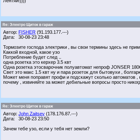
Лентяй!))))
Re: Электро Щиток в гараж
Автор:
FISHER
(91.193.177.---)
Дата: 30-08-23 23:48
Тормозите господа электрики , вы свои термины здесь не прим
Каккой входной, какое узо
Потребление будет след ..
одна розетка это керхер 3.5 квт
Одна розетка этосварочник полуавтомат непроф JONSER 18
Свет это макс 1.5 квт ну и пара розеток для бытовухи , болга
Может меня поправят профи и подскажут сколько автоматов , н
почему , извиняйте за может дебильные вопросы просто никогд
Re: Электро Щиток в гараж
Автор:
John Zaitsev
(178.176.87.---)
Дата: 30-08-23 23:50
Зачем тебе узо, если у тебя нет земли?