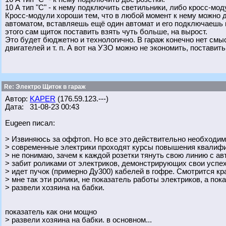
10 А тип "С" - к нему подключить светильники, либо кросс-м
Кросс-модули хороши тем, что в любой момент к нему можно д
автоматом, вставляешь ещё один автомат и его подключаешь 
этого сам щиток поставить взять чуть больше, на вырост.
Это будет бюджетно и технологично. В гараж конечно нет смы
двигателей и т. п. А вот на УЗО можно не экономить, поставит
Re: Электро Щиток в гараж
Автор:
KAPER
(176.59.123.---)
Дата: 31-08-23 00:43
Eugeen писал:
> Извиняюсь за оффтоп. Но все это действительно необходи
> современные электрики проходят курсы повышения квалифи
> не понимаю, зачем к каждой розетки тянуть свою линию с ав
> забит роликами от электриков, демонстрирующих свои успех
> идет пучок (примерно Ду300) кабелей в гофре. Смотрится кр
> мне так эти ролики, не показатель работы электриков, а пок
> развели хозяина на бабки.
показатель как они мощно
> развели хозяина на бабки. в основном...