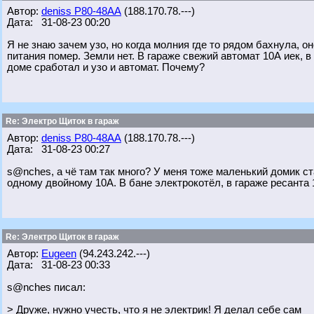
Автор:
deniss Р80-48АА
(188.170.78.---)
Дата: 31-08-23 00:20
Я не знаю зачем узо, но когда молния где то рядом бахнула, оно
питания помер. Земли нет. В гараже свежий автомат 10А иек, в
доме сработал и узо и автомат. Почему?
Re: Электро Щиток в гараж
Автор:
deniss Р80-48АА
(188.170.78.---)
Дата: 31-08-23 00:27
s@nches, а чё там так много? У меня тоже маленький домик ста
одному двойному 10А. В бане электрокотёл, в гараже ресанта 
Re: Электро Щиток в гараж
Автор:
Eugeen
(94.243.242.---)
Дата: 31-08-23 00:33
s@nches писал:
> Друже, нужно учесть, что я не электрик! Я делал себе сам