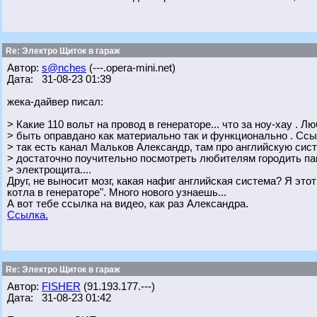
Re: Электро Щиток в гараж
Автор:
s@nches
(---.opera-mini.net)
Дата: 31-08-23 01:39
жека-дайвер писал:
> Какие 110 вольт на провод в генераторе... что за ноу-хау . 
> быть оправдано как материально так и функционально . Ссы
> так есть канал Мальков Александр, там про английскую сис
> достаточно поучительно посмотреть любителям городить п
> электрощита....
Друг, не выносит мозг, какая нафиг английская система? Я это
котла в генераторе". Много нового узнаешь...
А вот тебе ссылка на видео, как раз Александра.
Ссылка.
Re: Электро Щиток в гараж
Автор:
FISHER
(91.193.177.---)
Дата: 31-08-23 01:42