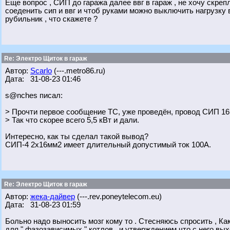
Еще вопрос , СИП до гаража далее ввг в гараж , не хочу скреп
соеденить сип и ввг и чтоб руками можно выключить нагрузку 
рубильник , что скажете ?
Re: Электро Щиток в гараж
Автор:
Scarlo
(---.metro86.ru)
Дата: 31-08-23 01:46
s@nches писал:
> Прочти первое сообщение ТС, уже проведён, провод СИП 16
> Так что скорее всего 5,5 кВт и дали.
Интересно, как ты сделал такой вывод?
СИП-4 2х16мм2 имеет длительный допустимый ток 100А.
Re: Электро Щиток в гараж
Автор:
жека-дайвер
(---.rev.poneytelecom.eu)
Дата: 31-08-23 01:59
Больно надо выносить мозг кому то . Стесняюсь спросить , Ка
для " фазозависимых " котлов , и утверждением что с него вых