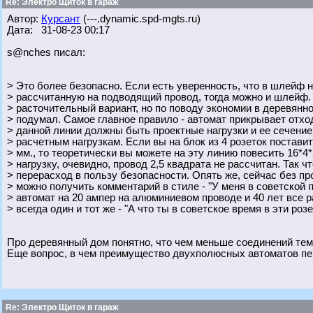
Re: Электро Щиток в гараж
Автор:
Курсант
(---.dynamic.spd-mgts.ru)
Дата: 31-08-23 00:17
s@nches писал:
> Это более безопасно. Если есть уверенность, что в шлейф н
> рассчитанную на подводящий провод, тогда можно и шлейф. 
> расточительный вариант, но по поводу экономии в деревянн
> подумал. Самое главное правило - автомат прикрывает отх
> данной линии должны быть проектные нагрузки и ее сечени
> расчетным нагрузкам. Если вы на блок из 4 розеток поставит
> мм., то теоретически вы можете на эту линию повесить 16*4*
> нагрузку, очевидно, провод 2,5 квадрата не рассчитан. Так чт
> перерасход в пользу безопасности. Опять же, сейчас без пр
> можно получить комментарий в стиле - "У меня в советской
> автомат на 20 ампер на алюминиевом проводе и 40 лет все р
> всегда один и тот же - "А что ты в советское время в эти роз
Про деревянный дом понятно, что чем меньше соединений тем
Еще вопрос, в чем преимущество двухполюсных автоматов пе
Re: Электро Щиток в гараж