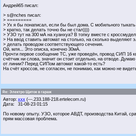
Андрей65 писал:
> s@nches писал:
> =========
> Ух я бы понаписал, если бы был дома. С мобильного тыкать
> кратко, так делать точно бы не стал))))
> УЗО тут на 300 мА на хуанхуа? В топку вместе с кроссмуде
> На ввод ставить автомат на столько, на сколько выделяют э
> делать проводом соответствующего сечения.
Ой, мля... Это описка, конечно 30мА.
Прочти первое сообщение ТС, уже проведён, провод СИП 16 ква
счётчик ни слова, значит он стоит отдельно, на отводе. Дума
от линии? Перед СИПом автомат какой-то есть?
На счёт кроссов, не согласен, не понимаю, как можно не виде
Re: Электро Щиток в гараж
Автор:
xxx
(---.233.188-218.ertelecom.ru)
Дата: 31-08-23 01:15
По новому опыту. УЗО, которое АВДТ, производства Китай, ср
прям массовая проблема.