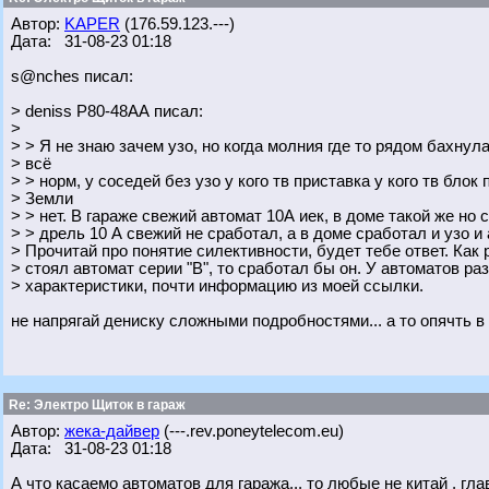
Автор:
KAPER
(176.59.123.---)
Дата: 31-08-23 01:18
s@nches писал:
> deniss Р80-48АА писал:
>
> > Я не знаю зачем узо, но когда молния где то рядом бахнула
> всё
> > норм, у соседей без узо у кого тв приставка у кого тв блок
> Земли
> > нет. В гараже свежий автомат 10А иек, в доме такой же но
> > дрель 10 А свежий не сработал, а в доме сработал и узо и
> Прочитай про понятие силективности, будет тебе ответ. Как 
> стоял автомат серии "В", то сработал бы он. У автоматов р
> характеристики, почти информацию из моей ссылки.
не напрягай дениску сложными подробностями... а то опячть в 
Re: Электро Щиток в гараж
Автор:
жека-дайвер
(---.rev.poneytelecom.eu)
Дата: 31-08-23 01:18
А что касаемо автоматов для гаража... то любые не китай , гла