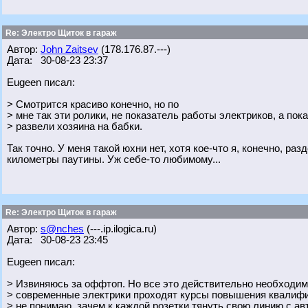
Re: Электро Щиток в гараж
Автор:
John Zaitsev
(178.176.87.---)
Дата: 30-08-23 23:37
Eugeen писал:
> Смотрится красиво конечно, но по
> мне так эти ролики, не показатель работы электриков, а пок
> развели хозяина на бабки.
Так точно. У меня такой юхни нет, хотя кое-что я, конечно, ра
километры паутины. Уж себе-то любимому...
Re: Электро Щиток в гараж
Автор:
s@nches
(---.ip.ilogica.ru)
Дата: 30-08-23 23:45
Eugeen писал:
> Извиняюсь за оффтоп. Но все это действительно необходи
> современные электрики проходят курсы повышения квалифи
> не понимаю, зачем к каждой розетки тянуть свою линию с ав