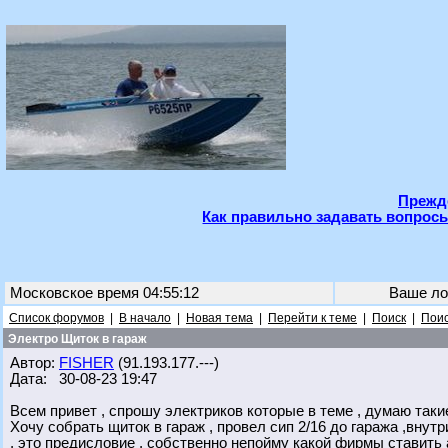
Прежде
Как правильно задавать вопросы
Московское время 04:55:12
Ваше ло
Список форумов
|
В начало
|
Новая тема
|
Перейти к теме
|
Поиск
|
Поис
Электро Щиток в гараж
Автор:
FISHER
(91.193.177.---)
Дата: 30-08-23 19:47
Всем привет , спрошу электриков которые в теме , думаю такие
Хочу собрать щиток в гараж , провел сип 2/16 до гаража ,внутр
, это предисловие , собственно непойму какой фирмы ставить