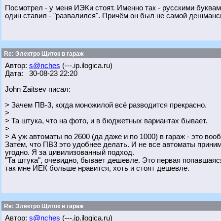
Посмотрел - у меня ИЭКи стоят. Именно так - русскими буква
один ставил - "развалился". Причём он был не самой дешманс
Re: Электро Щиток в гараж
Автор:
s@nches
(---.ip.ilogica.ru)
Дата: 30-08-23 22:20
John Zaitsev писал:
> Зачем ПВ-3, когда моножилой всё разводится прекрасно.
>
> Та штука, что на фото, и в бюджетных вариантах бывает.
>
> А уж автоматы по 2600 (да даже и по 1000) в гараж - это вооб
Затем, что ПВ3 это удобнее делать. И не все автоматы приним
угодно. Я за цивилизованный подход.
"Та штука", очевидно, бывает дешевле. Это первая попавшаяся
так мне ИЕК больше нравится, хоть и стоят дешевле.
Re: Электро Щиток в гараж
Автор:
s@nches
(---.ip.ilogica.ru)