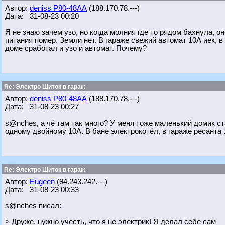
Автор:
deniss Р80-48АА
(188.170.78.---)
Дата: 31-08-23 00:20
Я не знаю зачем узо, но когда молния где то рядом бахнула, оно
питания помер. Земли нет. В гараже свежий автомат 10А иек, в
доме сработал и узо и автомат. Почему?
Re: Электро Щиток в гараж
Автор:
deniss Р80-48АА
(188.170.78.---)
Дата: 31-08-23 00:27
s@nches, а чё там так много? У меня тоже маленький домик ста
одному двойному 10А. В бане электрокотёл, в гараже ресанта 
Re: Электро Щиток в гараж
Автор:
Eugeen
(94.243.242.---)
Дата: 31-08-23 00:33
s@nches писал:
> Друже, нужно учесть, что я не электрик! Я делал себе сам