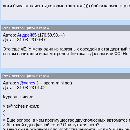
хотя бывают клиенты,которые так хотят)))) бабки карман жгут
Re: Электро Щиток в гараж
Автор:
Андрей65
(176.59.98.---)
Дата: 31-08-23 00:47
Это ещё чЁ. У меня один из гаражных соседей в стандартный г
он там начитался и насмотрелся Тиктока с Дзеном или ФХ. Но 
Re: Электро Щиток в гараж
Автор:
s@nches
(---.opera-mini.net)
Дата: 31-08-23 01:02
Курсант писал:
> s@nches писал:
>
>
> Еще вопрос, в чем преимущество двухполюсных автоматов
> бытовой однофазной сети? Они тут для чего?
У меня они в основном для удобства ремонта. Если УЗО выбил