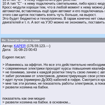
10 А тип "С" - к нему подключить светильники, либо кросс-м
Кросс-модули хороши тем, что в любой момент к нему можно д
автоматом, вставляешь ещё один автомат и его подключаешь 
этого сам щиток поставить взять чуть больше, на вырост.
Это будет бюджетно и технологично. В гараж конечно нет смы
двигателей и т. п. А вот на УЗО можно не экономить, поставит
Re: Электро Щиток в гараж
Автор:
KAPER
(176.59.123.---)
Дата: 31-08-23 00:43
Eugeen писал:
> Извиняюсь за оффтоп. Но все это действительно необходи
> современные электрики проходят курсы повышения квалифи
> не понимаю, зачем к каждой розетки тянуть свою линию с ав
> забит роликами от электриков, демонстрирующих свои успех
> идет пучок (примерно Ду300) кабелей в гофре. Смотрится кр
> мне так эти ролики, не показатель работы электриков, а пок
> развели хозяина на бабки.
показатель как они мощно
> развели хозяина на бабки. в основном...