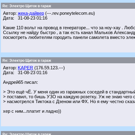
Re: Электро Щиток в гараж
Автор:
жека-дайвер
(---.rev.poneytelecom.eu)
Дата: 31-08-23 01:16
Какие 110 вольт на провод в генераторе... что за ноу-хау . Л
Ссылку не найду быстро , а так есть канал Мальков Александ
посмотреть любителям городить панели самолета вместо элек
Re: Электро Щиток в гараж
Автор:
KAPER
(176.59.123.---)
Дата: 31-08-23 01:16
Андрей65 писал:
> Это ещё чЁ. У меня один из гаражных соседей в стандартны
> поставил, то бишь УЗО на каждую розетку. Уж не знаю чего 
> насмотрелся Тиктока с Дзеном или ФХ. Но я ему честно сказ
хер с ним...платит и ладно))
Re: Электро Щиток в гараж