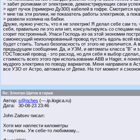
> забит роликами от электриков, демонстрирующих свои успех
> идет пучок (примерно Ду300) кабелей в гофре. Смотрится кр
> мне так эти ролики, не показатель работы электриков, а пок
> развели хозяина на бабки.
Друже, нужно учесть, что я не электрик! Я делал себе сам то
себя, правильно ли это или нет, консультируясь со спецами на
сгорит построенный. Упаси Господь из-за этой экономии постр
самонесущий неизолированный провод пустить вдоль всей ква
будет стоить. Только безопасность от этого не увеличится. А
предыдущем сообщении. Да, и УЗМ, и автоматы класса "В" и 
ГОСТовский провод - это расход, но для себя я выбор сделал,
стоимость всего этого при использовании АВВ и Hager, я понял
мудрого электрика по поводу вариантов. Меня направили в Астр
все УЗО от Астро, автоматы от Депке. На тот момент я сэконом
Re: Электро Щиток в гараж
Автор:
s@nches
(---.ip.ilogica.ru)
Дата: 30-08-23 23:46
John Zaitsev писал:
Хотя мог наплести километры
> паутины. Уж себе-то любимому...