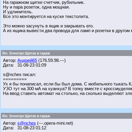
На гаражном щитке счетчик, рубильник.
Ну и пара розеток, одна мощная.
И удлинитель.
Все это монтируется на куске текстолита.
Это можно засунуть в ящик и закрывать его.
А из ящика вывести два провода для ламп и розетки в другом 
Re: Электро Щиток в гараж
Автор:
Андрей65
(176.59.98.---)
Дата: 31-08-23 01:09
s@nches писал:
=========
Ух я бы понаписал, если бы был дома. С мобильного тыкать Кл
УЗО тут на 300 мА на хуанхуа? В топку вместе с кроссмуделя
На ввод ставить автомат на столько, на сколько выделяют эл
Re: Электро Щиток в гараж
Автор:
s@nches
(---.opera-mini.net)
Дата: 31-08-23 01:12