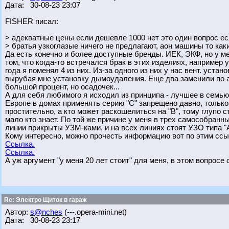
Дата: 30-08-23 23:07
FISHER писал:
> адекватные цены если дешевле 1000 нет это один вопрос есл
> братья узкоглазые ничего не предлагают, аон машины то ка
Да есть конечно и более доступные бренды. ИЕК, ЭКФ, но у мен
том, что когда-то встречался брак в этих изделиях, например
года я поменял 4 из них. Из-за одного из них у нас вент. уст
вырубая мне установку дымоудаления. Еще два заменили по ана
большой процент, но осадочек...
А для себя любимого я исходил из принципа - лучшее в семью, 
Европе в домах применять серию "С" запрещено давно, только у
простительно, а кто может раскошелиться на "В", тому глупо 
мало кто знает. По той же причине у меня в трех самособран
линии прикрыты УЗМ-ками, и на всех линиях стоят УЗО типа "А
Кому интересно, можно прочесть информацию вот по этим ссы
Ссылка.
Ссылка.
А уж аргумент "у меня 20 лет стоит" для меня, в этом вопросе 
Re: Электро Щиток в гараж
Автор:
s@nches
(---.opera-mini.net)
Дата: 30-08-23 23:17