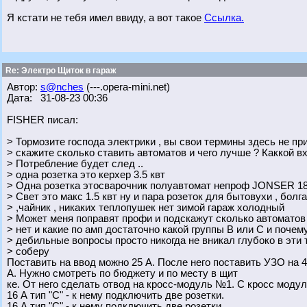
Я кстати не тебя имел ввиду, а вот такое
Ссылка.
Re: Электро Щиток в гараж
Автор:
s@nches
(---.opera-mini.net)
Дата: 31-08-23 00:36
FISHER писал:
> Тормозите господа электрики , вы свои термины здесь не при
> скажите сколько ставить автоматов и чего лучше ? Каккой вх
> Потребление будет след ..
> одна розетка это керхер 3.5 квт
> Одна розетка этосварочник полуавтомат непроф JONSER 
> Свет это макс 1.5 квт ну и пара розеток для бытовухи , болг
> ,чайник , никаких теплопушек нет зимой гараж холодный
> Может меня поправят профи и подскажут сколько автоматов 
> нет и какие по амп достаточно какой группы B или С и почем
> дебильные вопросы просто никогда не вникал глубоко в эти 
> соберу
Поставить на ввод можно 25 А. После него поставить УЗО на 
А. Нужно смотреть по бюджету и по месту в щит
ке. От него сделать отвод на кросс-модуль №1. С кросс моду
16 А тип "С" - к нему подключить две розетки.
16 А тип "С" - к нему подключить две розетки.