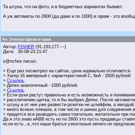
Та штука, что на фото, и в бюджетных вариантах бывает.
А уж автоматы по 2600 (да даже и по 1000) в гараж - это вообще
Re: Электро Щиток в гараж
Автор:
FISHER
(91.193.177.---)
Дата: 30-08-23 21:47
s@nches писал:
> Еще раз посмотрел на сайтах, цена нормально отличается.
> Хагер 16 амперный с характеристикой С, 6кА - 2600 рублей
>
Ссылка.
> Депке аналогичный - 1000 рублей.
>
Ссылка.
> Если руки растут правильно и есть возможность и понимани
> расключению щитка, то я бы выбрал Депке. После автоматов
> штуку и от нее уже развести розетки не шлейфом, а звездой.
> много всяких плюшек, в том числе и шинки для соединения и
> придется все разводить самостоятельно, желательно при п
Да я это знаю иABB есть но по 2600 это пусть продавцы ставя
если есть , а ,что наши братья узкоглазые ничего не предлага