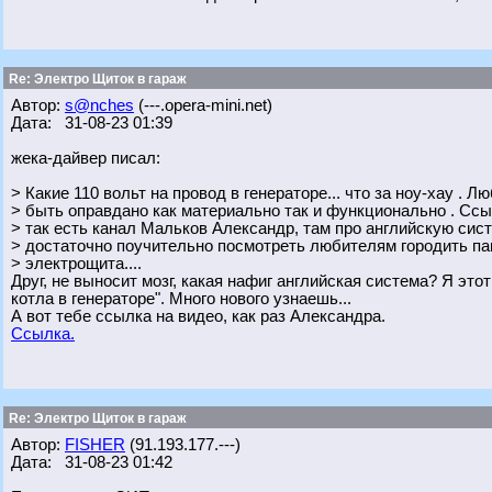
Re: Электро Щиток в гараж
Автор:
s@nches
(---.opera-mini.net)
Дата: 31-08-23 01:39
жека-дайвер писал:
> Какие 110 вольт на провод в генераторе... что за ноу-хау . 
> быть оправдано как материально так и функционально . Ссы
> так есть канал Мальков Александр, там про английскую сис
> достаточно поучительно посмотреть любителям городить п
> электрощита....
Друг, не выносит мозг, какая нафиг английская система? Я это
котла в генераторе". Много нового узнаешь...
А вот тебе ссылка на видео, как раз Александра.
Ссылка.
Re: Электро Щиток в гараж
Автор:
FISHER
(91.193.177.---)
Дата: 31-08-23 01:42