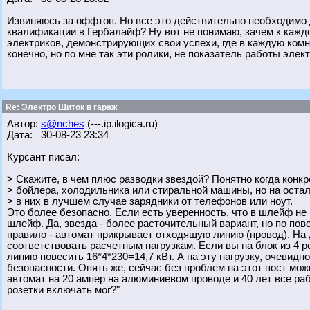
Извиняюсь за оффтоп. Но все это действительно необходимо
квалификации в Гербалайф? Ну вот не понимаю, зачем к каждо
электриков, демонстрирующих свои успехи, где в каждую комн
конечно, но по мне так эти ролики, не показатель работы элек
Re: Электро Щиток в гараж
Автор:
s@nches
(---.ip.ilogica.ru)
Дата: 30-08-23 23:34
Курсант писал:
> Скажите, в чем плюс разводки звездой? Понятно когда конк
> бойлера, холодильника или стиральной машины, но на оста
> в них в лучшем случае зарядники от телефонов или ноут.
Это более безопасно. Если есть уверенность, что в шлейф не 
шлейф. Да, звезда - более расточительный вариант, но по по
правило - автомат прикрывает отходящую линию (провод). На
соответствовать расчетным нагрузкам. Если вы на блок из 4 ро
линию повесить 16*4*230=14,7 кВт. А на эту нагрузку, очевидно
безопасности. Опять же, сейчас без проблем на этот пост мож
автомат на 20 ампер на алюминиевом проводе и 40 лет все работ
розетки включать мог?"