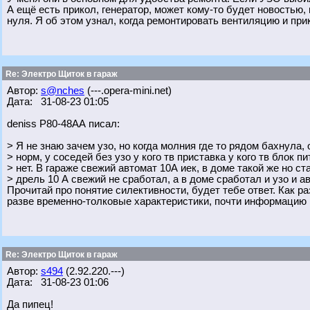
А ещё есть прикол, генератор, может кому-то будет новостью, н
нуля. Я об этом узнал, когда ремонтировать вентиляцию и пр
Re: Электро Щиток в гараж
Автор:
s@nches
(---.opera-mini.net)
Дата: 31-08-23 01:05
deniss Р80-48АА писал:
> Я не знаю зачем узо, но когда молния где то рядом бахнула, 
> норм, у соседей без узо у кого тв приставка у кого тв блок п
> нет. В гараже свежий автомат 10А иек, в доме такой же но с
> дрель 10 А свежий не сработал, а в доме сработал и узо и а
Прочитай про понятие силективности, будет тебе ответ. Как ра
разве временно-толковые характеристики, почти информацию 
Re: Электро Щиток в гараж
Автор:
s494
(2.92.220.---)
Дата: 31-08-23 01:06
Да пипец!