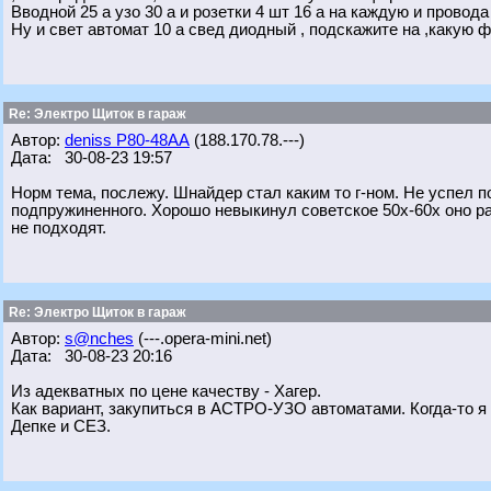
Вводной 25 а узо 30 а и розетки 4 шт 16 а на каждую и провода
Ну и свет автомат 10 а свед диодный , подскажите на ,какую 
Re: Электро Щиток в гараж
Автор:
deniss Р80-48АА
(188.170.78.---)
Дата: 30-08-23 19:57
Норм тема, послежу. Шнайдер стал каким то г-ном. Не успел 
подпружиненного. Хорошо невыкинул советское 50х-60х оно ра
не подходят.
Re: Электро Щиток в гараж
Автор:
s@nches
(---.opera-mini.net)
Дата: 30-08-23 20:16
Из адекватных по цене качеству - Хагер.
Как вариант, закупиться в АСТРО-УЗО автоматами. Когда-то я 
Депке и СЕЗ.