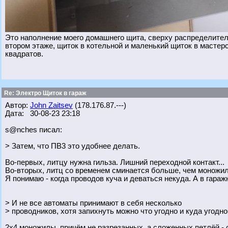
Это наполнение моего домашнего щита, сверху распределитель
втором этаже, щиток в котельной и маленький щиток в мастерс
квадратов.
Re: Электро Щиток в гараж
Автор:
John Zaitsev
(178.176.87.---)
Дата: 30-08-23 23:18
s@nches писал:
> Затем, что ПВ3 это удобнее делать.
Во-первых, литцу нужна гильза. Лишний переходной контакт...
Во-вторых, литц со временем сминается больше, чем моножила
Я понимаю - когда проводов куча и деваться некуда. А в гараж
> И не все автоматы принимают в себя несколько
> проводников, хотя запихнуть можно что угодно и куда угодно
2х4 моножилы, причём не разрезанных, а сложенных петлёй - 