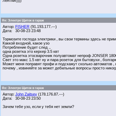
Лентяй!))))
Re: Электро Щиток в гараж
Автор:
FISHER
(91.193.177.---)
Дата: 30-08-23 23:48
Тормозите господа электрики , вы свои термины здесь не прим
Каккой входной, какое узо
Потребление будет след ..
одна розетка это керхер 3.5 квт
Одна розетка этосварочник полуавтомат непроф JONSER 18
Свет это макс 1.5 квт ну и пара розеток для бытовухи , болга
Может меня поправят профи и подскажут сколько автоматов , н
почему , извиняйте за может дебильные вопросы просто никогд
Re: Электро Щиток в гараж
Автор:
John Zaitsev
(178.176.87.---)
Дата: 30-08-23 23:50
Зачем тебе узо, если у тебя нет земли?