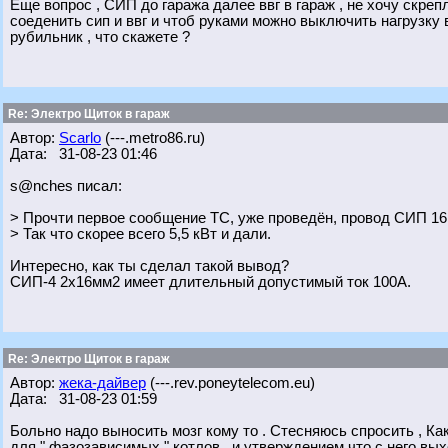
Еще вопрос , СИП до гаража далее ввг в гараж , не хочу скреп
соеденить сип и ввг и чтоб руками можно выключить нагрузку 
рубильник , что скажете ?
Re: Электро Щиток в гараж
Автор:
Scarlo
(---.metro86.ru)
Дата: 31-08-23 01:46
s@nches писал:
> Прочти первое сообщение ТС, уже проведён, провод СИП 16
> Так что скорее всего 5,5 кВт и дали.
Интересно, как ты сделал такой вывод?
СИП-4 2х16мм2 имеет длительный допустимый ток 100А.
Re: Электро Щиток в гараж
Автор:
жека-дайвер
(---.rev.poneytelecom.eu)
Дата: 31-08-23 01:59
Больно надо выносить мозг кому то . Стесняюсь спросить , Ка
для " фазозависимых " котлов , и утверждением что с него вых