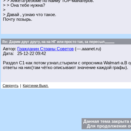
> > Анкета-резюме по найму ТОР-манагеров.
> > Она тебе нужна?
>
> Давай , узнаю что такое.
Почту позырь.
Re: Дарим друг другу, на на НГ или просто так, за пересыл,,,,,,,,,,,
Автор:
Гражданин Страны Советов
(---.aaanet.ru)
Дата: 25-12-22 09:42
Раздел С1-как потом узнал,стырили с опросника Walmart-а.В о
ответы на них(там чётко описывают значение каждой графы).
Свернуть
|
Картинки Выкл.
Данная тема закрыта 
Для продолжения об