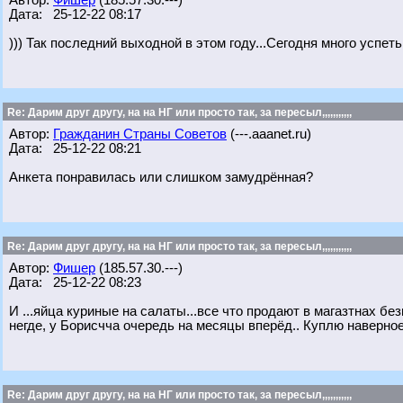
Автор:
Фишер
(185.57.30.---)
Дата: 25-12-22 08:17
))) Так последний выходной в этом году...Сегодня много успеть 
Re: Дарим друг другу, на на НГ или просто так, за пересыл,,,,,,,,,,,
Автор:
Гражданин Страны Советов
(---.aaanet.ru)
Дата: 25-12-22 08:21
Анкета понравилась или слишком замудрённая?
Re: Дарим друг другу, на на НГ или просто так, за пересыл,,,,,,,,,,,
Автор:
Фишер
(185.57.30.---)
Дата: 25-12-22 08:23
И ...яйца куриные на салаты...все что продают в магазтнах бе
негде, у Борисчча очередь на месяцы вперёд.. Куплю наверное
Re: Дарим друг другу, на на НГ или просто так, за пересыл,,,,,,,,,,,