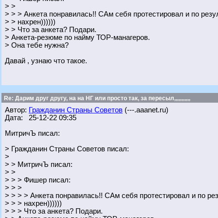
> >
> > > Анкета понравилась!! САм себя протестировал и по рез
> > нахрен))))))
> > Что за анкета? Подари.
> Анкета-резюме по найму ТОР-манагеров.
> Она тебе нужна?
Давай , узнаю что такое.
Re: Дарим друг другу, на на НГ или просто так, за пересыл,,,,,,,,,,,
Автор:
Гражданин Страны Советов
(---.aaanet.ru)
Дата: 25-12-22 09:35
МитричЪ писал:
> Гражданин Страны Советов писал:
>
> > МитричЪ писал:
> >
> > > Фишер писал:
> > >
> > > > Анкета понравилась!! САм себя протестировал и по р
> > > нахрен))))))
> > > Что за анкета? Подари.