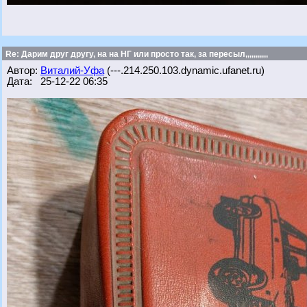
Re: Дарим друг другу, на на НГ или просто так, за пересыл,,,,,,,,,,,
Автор:
Виталий-Уфа
(---.214.250.103.dynamic.ufanet.ru)
Дата: 25-12-22 06:35