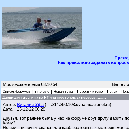
Прежде
Как правильно задавать вопросы
Московское время 08:10:54
Ваше ло
Список форумов
|
В начало
|
Новая тема
|
Перейти к теме
|
Поиск
|
Поис
Дарим друг другу, на на НГ или просто так, за пересыл,,,,,,,,,,,
Автор:
Виталий-Уфа
(---.214.250.103.dynamic.ufanet.ru)
Дата: 25-12-22 06:28
Друзья, вот раннее была у нас на форуме друг другу дарить по
Кому?
Новый , ну почти, сканер для карбюраторныых моторов, Волга,