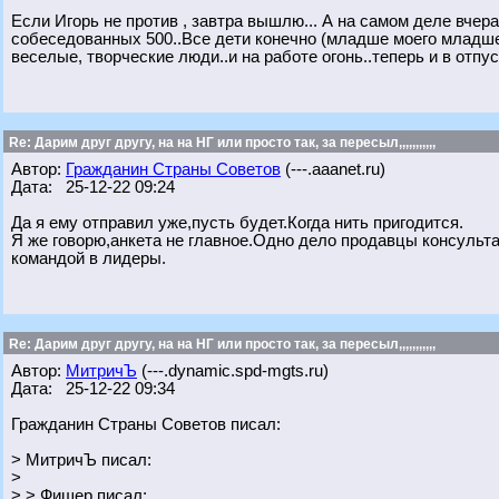
Если Игорь не против , завтра вышлю... А на самом деле вчер
собеседованных 500..Все дети конечно (младше моего младшен
веселые, творческие люди..и на работе огонь..теперь и в отпус
Re: Дарим друг другу, на на НГ или просто так, за пересыл,,,,,,,,,,,
Автор:
Гражданин Страны Советов
(---.aaanet.ru)
Дата: 25-12-22 09:24
Да я ему отправил уже,пусть будет.Когда нить пригодится.
Я же говорю,анкета не главное.Одно дело продавцы консульта
командой в лидеры.
Re: Дарим друг другу, на на НГ или просто так, за пересыл,,,,,,,,,,,
Автор:
МитричЪ
(---.dynamic.spd-mgts.ru)
Дата: 25-12-22 09:34
Гражданин Страны Советов писал:
> МитричЪ писал:
>
> > Фишер писал: