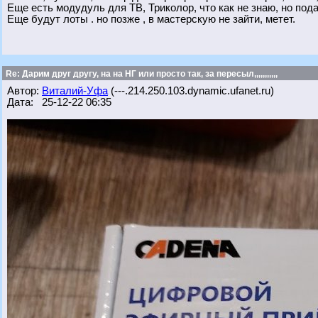
Еще есть модудуль для ТВ, Триколор, что как не знаю, но под
Еще будут лоты . но позже , в мастерскую не зайти, метет.
Re: Дарим друг другу, на на НГ или просто так, за пересыл,,,,,,,,,,,
Автор:
Виталий-Уфа
(---.214.250.103.dynamic.ufanet.ru)
Дата: 25-12-22 06:35