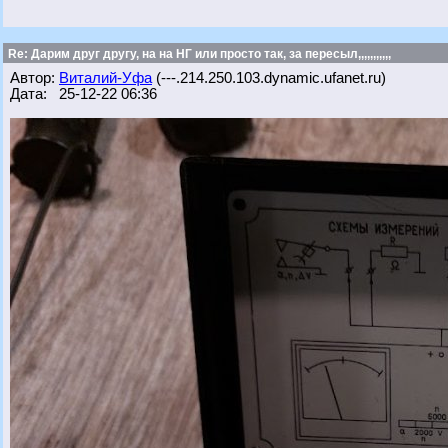
Re: Дарим друг другу, на на НГ или просто так, за пересыл,,,,,,,,,,,
Автор:
Виталий-Уфа
(---.214.250.103.dynamic.ufanet.ru)
Дата: 25-12-22 06:36