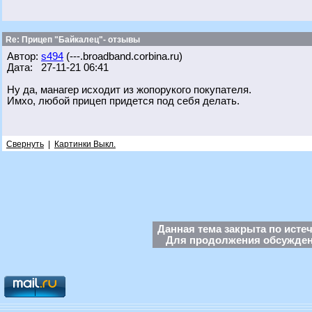
Re: Прицеп "Байкалец"- отзывы
Автор:
s494
(---.broadband.corbina.ru)
Дата: 27-11-21 06:41
Ну да, манагер исходит из жопорукого покупателя.
Имхо, любой прицеп придется под себя делать.
Свернуть
|
Картинки Выкл.
Данная тема закрыта по исте
Для продолжения обсуждени