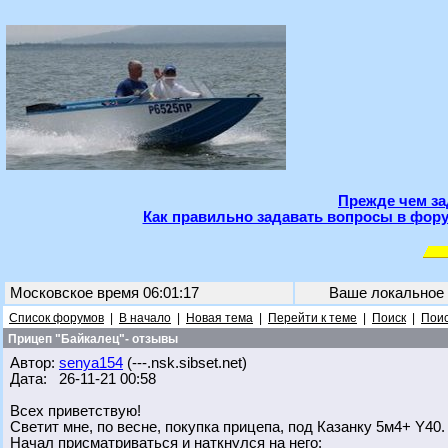
Прежде чем за
Как правильно задавать вопросы в фору
Московское время 06:01:17
Ваше локальное
Список форумов
|
В начало
|
Новая тема
|
Перейти к теме
|
Поиск
|
Поис
Прицеп "Байкалец"- отзывы
Автор:
senya154
(---.nsk.sibset.net)
Дата: 26-11-21 00:58
Всех приветствую!
Светит мне, по весне, покупка прицепа, под Казанку 5м4+ Y40.
Начал присматриваться и наткнулся на него: