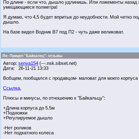
По длине - если что, дышло удлинишь. Или ложементы назад 
умещающиеся полметра!
Я думаю, что 4,5 будет впритык до неудобности. Мой четко под
дышло.
На базе видел Водник В7 под П2 - чуть даже великоват.
Re: Прицеп "Байкалец"- отзывы
Автор:
senya154
(---.nsk.sibset.net)
Дата: 26-11-21 13:33
Вобщем, пообщался с продавцом- маловат для моего корпуса "
Ссылка.
Плюсы и минусы, по отношению к "Байкальцу":
+Длина корпуса до 5.5м
+Подножки
+Регулируемое дышло
-Нет роликов
-Нет подкатного колеса