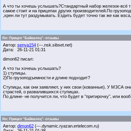
А что ты хочешь услышать?Стандартный набор железок-всё та
самое стоит и на прицепах других производителей.По грузоп
,хрен ли тут раздумывать. Ездить будет точно так же как мзса,
Re: Прицеп "Байкалец"- отзывы
Автор:
senya154
(---.nsk.sibset.net)
Дата: 26-11-21 01:31
dimon62 писал:
А что ты хочешь услышать?
1) ступицы.
2)По грузоподъемности и длине подходит?
Ступицы, как они заявляют, у них свои (кованные). У МЗСА он
страстей, о развалившихся ступицах.
По длине- не получится ли, что будет в "притирочку", или воо
Re: Прицеп "Байкалец"- отзывы
Автор:
dimon62
(---.dynamic.ryazan.ertelecom.ru)
Дата: 26-11-21 01:38