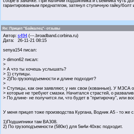
сборе в заначке. При наличии подшипника и съемника чуть дол
гарантированным преднатягом, затянул ступичную гайку/болт и
Re: Прицеп "Байкалец"- отзывы
Автор:
s494
(---.broadband.corbina.ru)
Дата: 26-11-21 08:15
senya154 писал:
> dimon62 писал:
>
> А что ты хочешь услышать?
> 1) ступицы.
> 2)По грузоподъемности и длине подходит?
>
> Ступицы, как они заявляют, у них свои (кованные). У МЗСА о
> которые не требуют смазки. Начитался страстей, о развали
> По длине- не получится ли, что будет в "притирочку", или в
У меня прицеп тоже производства Кургана, Водник А5 - то же с
1)Подшипники там ВАЗ08.
2) По грузоподъемности (580кг) для 5м4и 40хвс подходит.