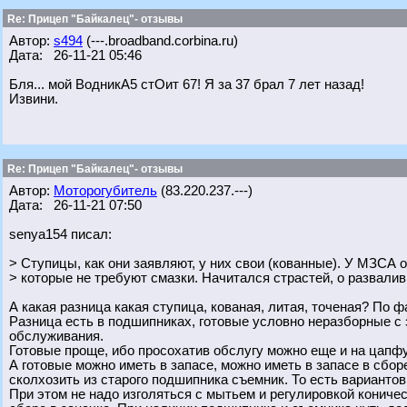
Re: Прицеп "Байкалец"- отзывы
Автор:
s494
(---.broadband.corbina.ru)
Дата: 26-11-21 05:46
Бля... мой ВодникА5 стОит 67! Я за 37 брал 7 лет назад!
Извини.
Re: Прицеп "Байкалец"- отзывы
Автор:
Моторогубитель
(83.220.237.---)
Дата: 26-11-21 07:50
senya154 писал:
> Ступицы, как они заявляют, у них свои (кованные). У МЗСА о
> которые не требуют смазки. Начитался страстей, о развали
А какая разница какая ступица, кованая, литая, точеная? По ф
Разница есть в подшипниках, готовые условно неразборные с
обслуживания.
Готовые проще, ибо просохатив обслугу можно еще и на цапфу
А готовые можно иметь в запасе, можно иметь в запасе в сбор
сколхозить из старого подшипника съемник. То есть варианто
При этом не надо изголяться с мытьем и регулировкой кониче