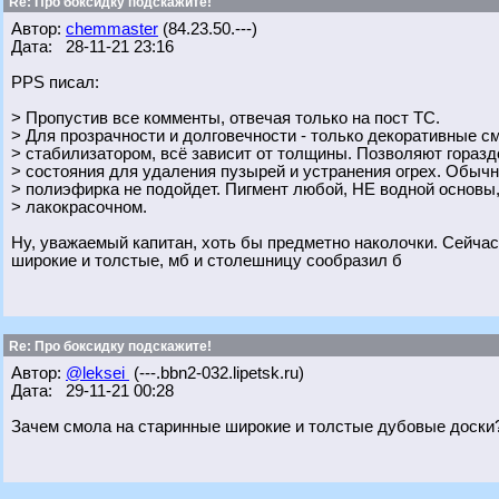
Re: Про боксидку подскажите!
Автор:
chemmaster
(84.23.50.---)
Дата: 28-11-21 23:16
PPS писал:
> Пропустив все комменты, отвечая только на пост ТС.
> Для прозрачности и долговечности - только декоративные с
> стабилизатором, всё зависит от толщины. Позволяют гораз
> состояния для удаления пузырей и устранения огрех. Обычн
> полиэфирка не подойдет. Пигмент любой, НЕ водной основы
> лакокрасочном.
Ну, уважаемый капитан, хоть бы предметно наколочки. Сейчас
широкие и толстые, мб и столешницу сообразил б
Re: Про боксидку подскажите!
Автор:
@leksei
(---.bbn2-032.lipetsk.ru)
Дата: 29-11-21 00:28
Зачем смола на старинные широкие и толстые дубовые доски