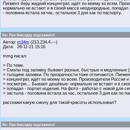
Пигмент беру жидкий концентрат, идёт по моему ко всем. Пр
нормально не встают и в своей массе неоднородные, попадал -
- половина встала за час, остальное 3 дня как по паспорту.
Re: Про боксидку подскажите!
Автор:
m34m
(213.234.4.---)
Дата: 26-11-21 15:16
mmg писал:
> По теме.
> Смолы под заливку бывают разные, быстрые и медленные (эт
> толщине заливки. По прозрачности тоже отличаются. Пигмен
> концентрат, идёт по моему ко всем. Производители Россия и
> посмотрю… Бывают дешёвые- нормально не встают и в сво
> попадал - портил изделия. На фото - работал с новой для се
> застыла - половина встала за час, остальное 3 дня как по па
расскажи какую смолу для такой красоты использовал?
Re: Про боксидку подскажите!