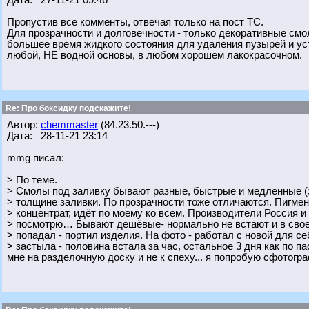
Дата: 27-11-21 09:46
Пропустив все комменты, отвечая только на пост ТС.
Для прозрачности и долговечности - только декоративные смо
большее время жидкого состояния для удаления пузырей и ус
любой, НЕ водной основы, в любом хорошем лакокрасочном.
Re: Про боксидку подскажите!
Автор:
chemmaster
(84.23.50.---)
Дата: 28-11-21 23:14
mmg писал:
> По теме.
> Смолы под заливку бывают разные, быстрые и медленные (эт
> толщине заливки. По прозрачности тоже отличаются. Пигмен
> концентрат, идёт по моему ко всем. Производители Россия и
> посмотрю… Бывают дешёвые- нормально не встают и в сво
> попадал - портил изделия. На фото - работал с новой для се
> застыла - половина встала за час, остальное 3 дня как по па
мне на разделочную доску и не к спеху... я попробую сфотогр