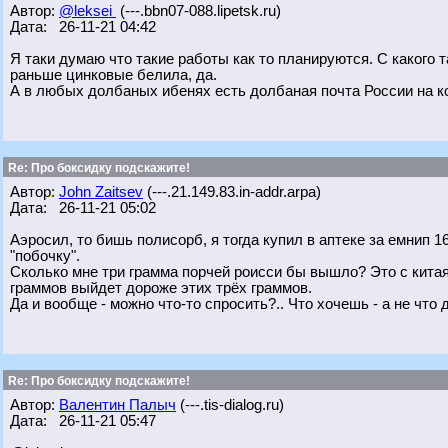
Автор:
@leksei
(---.bbn07-088.lipetsk.ru)
Дата: 26-11-21 04:42
Я таки думаю что такие работы как то планируются. С какого 
раньше цинковые белила, да.
А в любых долбаных ибенях есть долбаная почта России на к
Re: Про боксидку подскажите!
Автор:
John Zaitsev
(---.21.149.83.in-addr.arpa)
Дата: 26-11-21 05:02
Аэросил, то бишь полисорб, я тогда купил в аптеке за емнип 1
"побочку".
Сколько мне три грамма порчей роисси бы вышло? Это с китая 
граммов выйдет дороже этих трёх граммов.
Да и вообще - можно что-то спросить?.. Что хочешь - а не что д
Re: Про боксидку подскажите!
Автор:
Валентин Палыч
(---.tis-dialog.ru)
Дата: 26-11-21 05:47