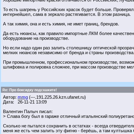
Хорошие импортные краски отличаются от Российских, лучше
То есть шагрень у Российских красок будет больше. Проверял 
интернейшел, сама в зеркало растягивается. В этом разница.
А так химия, она и есть химия, не имет границ, брендов.
Да есть нюансы, как правило импортные ЛКМ более качествен
оборудование на производстве.
Но если надо один раз залить столешницу оптической прозрач
мелких нюансов независимо от бренда и страны производства
При промышленном, профессиональном производстве, возможно
шлифовка и полировка сложнее, при массом производстве мел
Re: Про боксидку подскажите!
Автор:
mmg
(---.191.225.26.kzn.ufanet.ru)
Дата: 26-11-21 13:09
Валентин Палыч писал:
> Слава богу был в гараже отличный итальянский полиуретан
Сколько не пытался сохранить в остатках - всегда отвердитель
меня же есть чем залить эту фигню - берёшь, а там култышка 