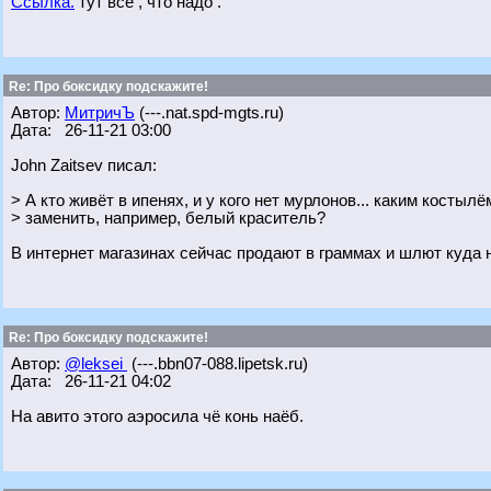
Ссылка.
тут все , что надо .
Re: Про боксидку подскажите!
Автор:
МитричЪ
(---.nat.spd-mgts.ru)
Дата: 26-11-21 03:00
John Zaitsev писал:
> А кто живёт в ипенях, и у кого нет мурлонов... каким костыл
> заменить, например, белый краситель?
В интернет магазинах сейчас продают в граммах и шлют куда 
Re: Про боксидку подскажите!
Автор:
@leksei
(---.bbn07-088.lipetsk.ru)
Дата: 26-11-21 04:02
На авито этого аэросила чё конь наёб.