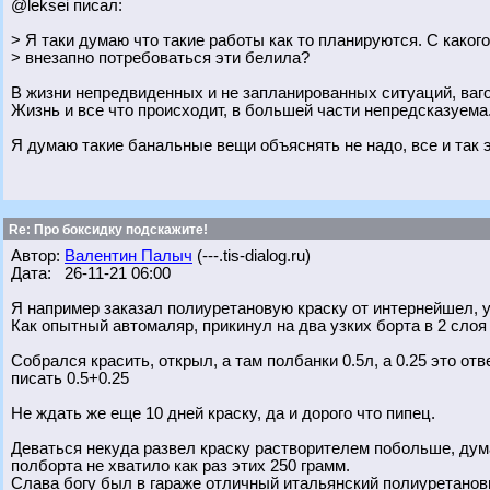
@leksei писал:
> Я таки думаю что такие работы как то планируются. С какого
> внезапно потребоваться эти белила?
В жизни непредвиденных и не запланированных ситуаций, вагон
Жизнь и все что происходит, в большей части непредсказуема. Н
Я думаю такие банальные вещи объяснять не надо, все и так эт
Re: Про боксидку подскажите!
Автор:
Валентин Палыч
(---.tis-dialog.ru)
Дата: 26-11-21 06:00
Я например заказал полиуретановую краску от интернейшел, ук
Как опытный автомаляр, прикинул на два узких борта в 2 слоя
Собрался красить, открыл, а там полбанки 0.5л, а 0.25 это отв
писать 0.5+0.25
Не ждать же еще 10 дней краску, да и дорого что пипец.
Деваться некуда развел краску растворителем побольше, думал
полборта не хватило как раз этих 250 грамм.
Слава богу был в гараже отличный итальянский полиуретано