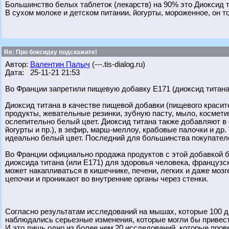
Большинство белых таблеток (лекарств) на 90% это Диоксид т
В сухом молоке и детском питании, йогурты, мороженное, он то
Re: Про боксидку подскажите!
Автор:
Валентин Палыч
(---.tis-dialog.ru)
Дата: 25-11-21 21:53
Во Франции запретили пищевую добавку Е171 (диоксид титана
Диоксид титана в качестве пищевой добавки (пищевого красите
продукты, жевательные резинки, зубную пасту, мыло, космети
ослепительно белый цвет. Диоксид титана также добавляют в
йогурты и пр.), в зефир, марш-меллоу, крабовые палочки и др
идеально белый цвет. Последний для большинства покупателе
Во Франции официально продажа продуктов с этой добавкой бу
диоксида титана (или Е171) для здоровья человека, французс
может накапливаться в кишечнике, печени, легких и даже мо
цепочки и проникают во внутренние органы через стенки.
Согласно результатам исследований на мышах, которые 100 д
наблюдались серьезные изменения, которые могли бы привес
И это лишь одно из более чем 20 исследований, которые пров