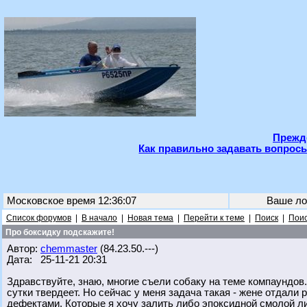
Прежде
Как правильно задавать вопросы
Московское время 12:36:07
Ваше ло
Список форумов
|
В начало
|
Новая тема
|
Перейти к теме
|
Поиск
|
Поис
Про боксидку подскажите!
Автор:
chemmaster
(84.23.50.---)
Дата: 25-11-21 20:31
Здравствуйте, знаю, многие съели собаку на теме компаундов.
сутки твердеет. Но сейчас у меня задача такая - жене отдали
дефектами. Которые я хочу залить либо эпоксидной смолой ли